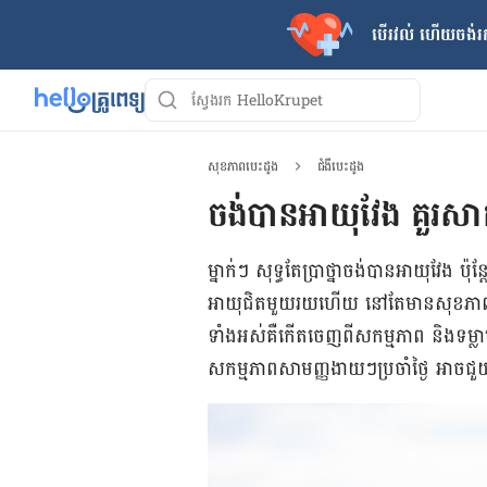
បើរវល់ ហើយចង់​រក
សុខភាពបេះដូង
ជំងឺបេះដូង
ចង់បានអាយុវែង គួរ​សាក​
ម្នាក់ៗ សុទ្ធ​តែ​ប្រាថ្នា​ចង់​បាន​អាយុ​វែង ប៉ុន
អាយុ​ជិត​មួយ​រយ​ហើយ នៅ​​
តែ​
មាន​សុខភាព​
ទាំង​អស់​គឺកើត​ចេញ​​ពី​សកម្មភាព និង​ទម្លាប
សកម្មភាព​សាមញ្ញ​​ងាយ​ៗប្រចាំ​ថ្ងៃ អាច​ជួ