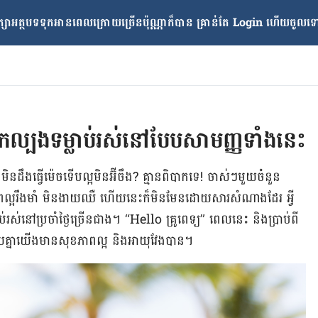
្សាអត្ថបទទុកអានពេលក្រោយ​ច្រើនប៉ុណ្ណាក៏បាន គ្រាន់តែ​ Login ហើយចូលទៅក
ល្បង​ទម្លាប់​រស់​នៅ​បែប​សាមញ្ញ​ទាំង​នេះ
្តែ​មិន​ដឹង​ធ្វើ​ម៉េចទើប​ល្អ​មិន​អ៊ីចឹង? គ្មាន​ពិបាក​ទេ! ចាស់​ៗ​​មួយ​ចំនួន
ល្អ​រឹងមាំ ​មិន​ងាយ​ឈឺ ហើយ​នេះ​ក៏​មិន​មែន​ដោយ​សារ​សំណាង​ដែរ អ្វី​
់​រស់​នៅ​ប្រចាំ​ថ្ងៃ​ច្រើន​ជាង។ “Hello គ្រូពេទ្យ” ពេលនេះ និង​ប្រាប់​ពី​
យ​គ្នា​យើង​មាន​​សុខភាព​ល្អ និង​អាយុ​វែងបាន។