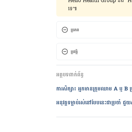
Hello Health Group និង “Hello គ្រ
ទេ៕
ប្រភព
4 Top Ways to Live Longer, ht
prevention/4-top-ways-to-live-
ប្រវត្តិ
What does it take to be a super-
កំណែ​ប្រែបច្ចុប្បន្ន
https://www.health.harvard.edu/
អត្ថបទពាក់ព័ន្ធ
14/06/2022
10 Healthy Lifestyle Tips for A
អត្ថបទ​ដោយ 
CHHOEUNG Soth
ការសិក្សា៖ អ្នក​មាន​ក្រុម​ឈាម A ឬ B 
living/article/10-healthy-lifesty
ត្រួតពិនិត្យដោយ 
វេជ្ជ. ចាន់ ស៊ីណេ
បច្ចុប្បន្នភាពដោយ៖ 
ទូច សុខា
អនុវត្តទម្លាប់រស់នៅបែបនេះជា​ប្រចាំ ជួ