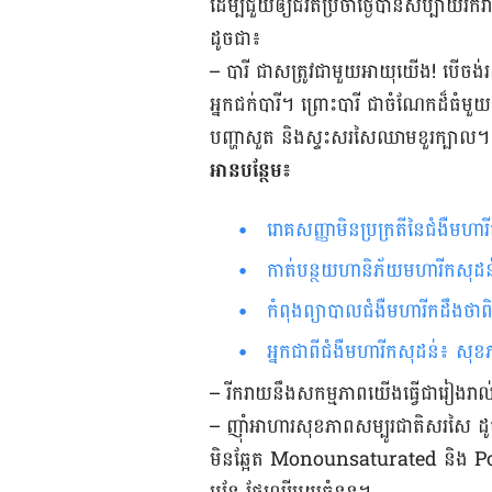
ដើម្បី​ជួយ​ឲ្យ​ជីវិត​ប្រចាំ​ថ្ងៃ​បាន​សប្បាយ​រ
ដូចជា៖
– បារី ជា​សត្រូវ​ជាមួយ​​អាយុ​យើង! បើ​ចង់​រស
អ្នក​ជក់​បារី។ ព្រោះ​បារី ជា​ចំណែក​ដ៏​ធំ​ម
បញ្ហា​សួត និង​ស្ទះ​សរសៃ​ឈាម​ខួរ​ក្បាល។
អានបន្ថែម៖
រោគសញ្ញា​មិន​ប្រក្រតី​នៃជំងឺ​មហារីក​មាត់​ស្បូន​ ស្រី​ៗ​គួរ​ដឹង​​​​​​​​​​​​​​
កាត់​បន្ថយ​ហានិភ័យ​មហារីក​សុដន់​ 
កំពុង​ព្យាបាលជំងឺមហារីកដឹងថាព
អ្នកជាពីជំងឺមហារីក​សុដន់​​​​​​​​​​​​​​​​​​​​​​​​​​​​​​​​​​​​​
– រីករាយ​នឹង​សកម្មភាព​យើង​ធ្វើ​ជា​រៀង​រាល់​ថ្ង
– ញុាំ​អាហារ​សុខភាពសម្បូរជាតិសរសៃ ដូចជា 
មិនឆ្អែត​
Monounsaturated
និង
P