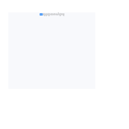
ផ្សព្វផ្សាយពាណិជ្ជកម្ម