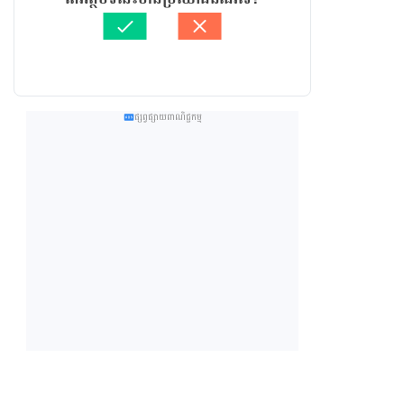
ផ្សព្វផ្សាយពាណិជ្ជកម្ម