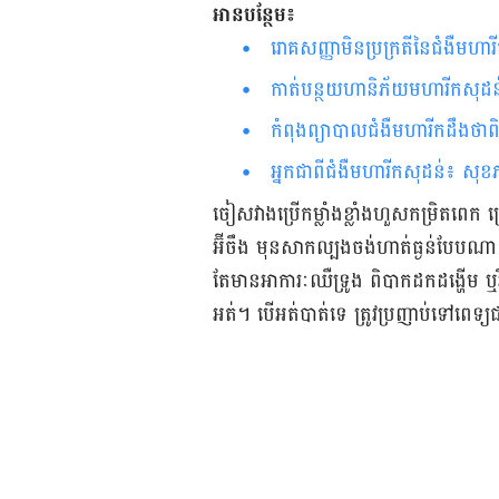
អានបន្ថែម៖
រោគសញ្ញា​មិន​ប្រក្រតី​នៃជំងឺ​មហារីក​មាត់​ស្បូន​ ស្រី​ៗ​គួរ​ដឹង​​​​​​​​​​​​​​
កាត់​បន្ថយ​ហានិភ័យ​មហារីក​សុដន់​ 
កំពុង​ព្យាបាលជំងឺមហារីកដឹងថាព
អ្នកជាពីជំងឺមហារីក​សុដន់​​​​​​​​​​​​​​​​​​​​​​​​​​​​​​​​​​​​​
ចៀស​វាង​ប្រើ​កម្លាំង​ខ្លាំង​ហួស​កម្រិត​ពេក
អ៊ីចឹង មុន​សាក​ល្បង​ចង់​ហាត់​ធ្ងន់​បែប​ណា
តែ​មាន​អាការៈ​ឈឺ​ទ្រូង ពិបាក​ដក​ដង្ហើម ឬ​វ
អត់។ បើ​អត់​បាត់​ទេ ត្រូវ​ប្រញាប់​ទៅ​ពេទ្យ​ជ