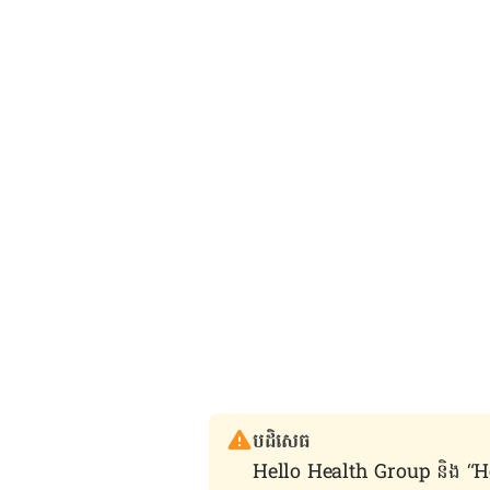
បដិសេធ
Hello Health Group និង “Hello គ្រ