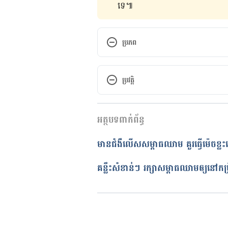
ទេ៕
ប្រភព
Exercise: A drug-free approach 
https://www.mayoclinic.org/dis
ប្រវត្តិ
blood-pressure/art-20045206
កំណែ​ប្រែបច្ចុប្បន្ន
How Exercise Helps Lower Blood
អត្ថបទពាក់ព័ន្ធ
13/06/2022
https://health.clevelandclinic.
អត្ថបទ​ដោយ 
យ៉ានណែត ដាញែល
មានជំងឺលើសសម្ពាធឈាម គួរធ្វើម៉េចខ្លះទើប
Exercise, physical activity and 
ត្រួតពិនិត្យដោយ 
វេជ្ជ. ចាន់ ស៊ីណេ
https://www.bloodpressureuk.o
បច្ចុប្បន្នភាពដោយ៖ 
ទូច សុខា
គន្លឹះសំខាន់ៗ ​រក្សា​សម្ពាធឈាម​ឲ្យ​នៅ​ក
pressure/healthy-living/exercis