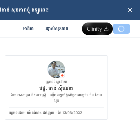
ាន់ សុខភាពខ្ញុំ ឥឡូវនេះ!
មាតិកា
រង្វាស់​សុខភាព
ត្រួតពិនិត្យដោយ
វេជ្ជ. ចាន់ ស៊ីណេត
ឯកទេសសម្ភព និងរោគស្ត្រី · ម​ន្ទីរពេទ្យបង្អែកមិត្តភាពកម្ពុជា-ចិន សែន
សុខ
អត្ថបទ​ដោយ
យ៉ានណែត ដាញែល
·
កែ 13/06/2022