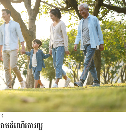
ះ៖
ឈាមដំណើរការល្អ