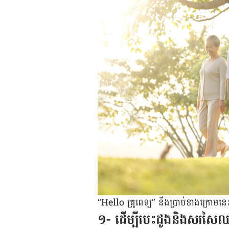
“Hello គ្រូពេទ្យ” នឹង​ប្រាប់​ខាង​ក្រោម​នេ
១- ដើម្បីបេះដូងនិងសរសៃ