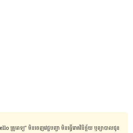
ូពេទ្យ” មិន​ចេញ​វេជ្ជបញ្ជា មិន​ធ្វើ​រោគវិនិច្ឆ័យ ឬ​ព្យាបាល​ជូន​