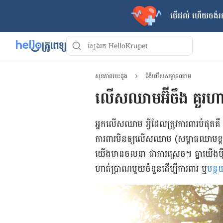
បើរវល់ ហើយចង់​រក
សុខភាពបេះដូង
ជំងឺលើសសម្ពាធឈាម
លើស​ឈាម​អ៊ីចឹង គួរ​ហា
អ្នកលើស​ឈាម អ្វី​ដែល​ត្រូវ​ការពារ​បំផុត​គឺ
ការពារ​មិន​ឲ្យ​លើស​ឈាម (សម្ពាធ​ឈាម​ខ្ពស់
យើង​មាន​ចលនា ជា​ការ​ស្រេច។ គ្នាយើង​ប៉
ហាត់​ប្រាណ​មួយ​ចំនួន​ដើម្បី​ការពារ ឬ​
បន្ថ