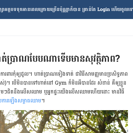
្សាអត្ថបទទុកអានពេលក្រោយ​ច្រើនប៉ុណ្ណាក៏បាន គ្រាន់តែ​ Login ហើយចូលទៅក
ត់​ប្រាណ​បែប​ណា​ទើបមាន​សុវត្ថិភាព?
 ការពារ​កុំ​ឲ្យ​ដួល។ ហាត់​ប្រាណ​ទៀង​ទាត់ ជា​វិធី​សាមញ្ញ​មាន​ប្រសិទ្ធ​ភាព​
)។ បើ​មិន​បាន​ទៅ​ហាត់​នៅ Gym ក៏​មិន​អី​បាន​ដែរ សំខាន់ គឺ​ឲ្យ​ខ្លួន​
ឹមៗ​ជិត​នឹង​លើស​ឈាម ឬ​អ្នក​ផ្ទះ​យើង​លើស​ឈាម​ហើយ​នោះ មាន​វិធី​
យ​ការ​ឡើង​សម្ពាធ​ឈាម
។