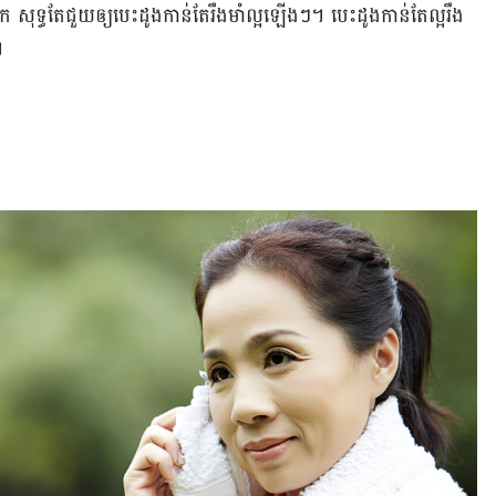
ុទ្ធ​តែ​ជួយ​ឲ្យ​បេះដូង​កាន់​តែ​រឹងមាំ​ល្អ​ឡើងៗ។ បេះដូង​កាន់​តែ​ល្អ​រឹង​
។