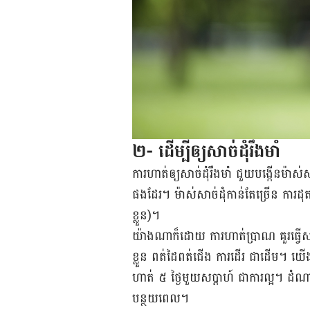
២- ដើម្បីឲ្យសាច់ដុំរឹងមាំ
ការ​ហាត់​ឲ្យ​សាច់​ដុំ​រឹងមាំ ជួយ​បង្កើន​ម៉ាស់​
ផង​ដែរ។ ម៉ាស់​សាច់ដុំ​កាន់​តែ​ច្រើន ការ​ដុត​
ខ្លួន)។
យ៉ាង​ណា​ក៏​ដោយ ការ​ហាត់​ប្រាណ គួរ​ធ្វើ​
ខ្លួន ពត់​ដៃ​ពត់​ជើង ការ​ដើរ ជាដើម។ យើង​
ហាត់ ៥ ថ្ងៃ​មួយ​សប្ដាហ៍ ជា​ការ​ល្អ។ ដំណាក់​
បន្ថយ​ពេល។