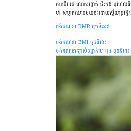
ការ​ដើរ រត់ លោត​អន្ទាក់ ជិះ​កង់ ឬ​ហែល​ទឹក ស
មាំ សម្ពាធ​ឈាម​ថយ​ចុះ​ដោយ​ស្វ័យ​ប្រវត្តិ
ចង់គណនា
BMR
ចុចទីនេះ
!
ចង់គណនា
BMI ចុចទីនេះ
!
ចង់គណនារង្វាស់ចង្វាក់បេះដូង ចុចទីនេះ
!