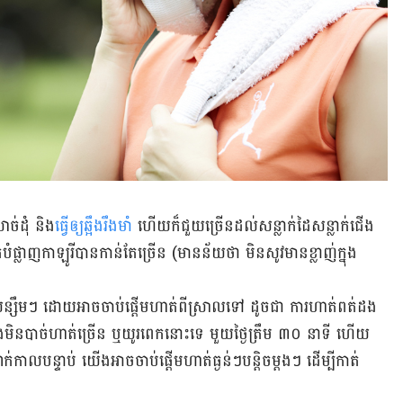
សាច់​ដុំ និង
​ធ្វើ​ឲ្យ​ឆ្អឹង​រឹងមាំ​
ហើយ​ក៏​ជួយ​ច្រើន​ដល់​សន្លាក់​ដៃ​សន្លាក់​ជើង​
បំផ្លាញ​កាឡូរី​បាន​កាន់​តែ​ច្រើន (មាន​ន័យ​ថា មិន​សូវ​មាន​ខ្លាញ់​ក្នុង​
សន្សឹមៗ ដោយ​អាច​ចាប់​ផ្ដើម​ហាត់​ពី​ស្រាល​ទៅ ដូចជា ការ​ហាត់​ពត់​ដង​
មិន​បាច់​ហាត់​ច្រើន ឬ​យូរ​ពេក​នោះ​ទេ មួយ​ថ្ងៃ​ត្រឹម ៣០ នាទី ហើយ​
កាល​បន្ទាប់ យើង​អាច​ចាប់​ផ្ដើម​ហាត់​ធ្ងន់ៗ​បន្តិច​ម្ដងៗ ដើម្បី​កាត់​