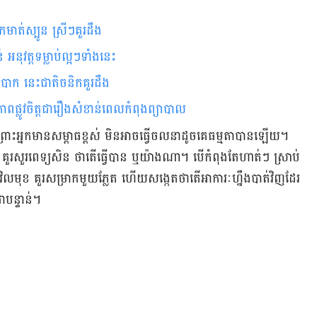
​​​​​​​​​​​​​​​​​​​​​​​​​​​​​​​​​​​​​​​​​​​​​​​​​​​​​​
អនុវត្តទម្លាប់ល្អ​ៗទាំង​នេះ
ិបាក នេះជាតិចនិកគួរដឹង
​​​​​​​​​​​​​​​​​​​​​​​​​​​​​​​​​៖ សុខភាពផ្លូវចិត្តជា​រឿងសំខាន់​ពេលកំពុងព្យាបាល
 ព្រោះ​អ្នក​មាន​សម្ពាធ​ខ្ពស់ មិន​អាច​ធ្វើ​ចលនា​ដូច​គេ​ធម្មតា​បាន​ឡើយ។
 គួរ​សួរ​ពេទ្យ​សិន ថា​តើ​ធ្វើ​បាន ឬ​យ៉ាង​ណា។ បើ​កំពុង​តែ​ហាត់ៗ ស្រាប់​
ិល​មុខ គួរ​សម្រាក​មួយ​ភ្លែត ហើយ​សង្កេត​ថា​តើ​អាការៈ​ហ្នឹង​បាត់​វិញ​ដែរ​
ា​បន្ទាន់។