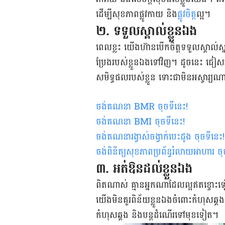
ដើម្បី​សុខភាព​ផ្លូវ​កាយ​ និង
​ផ្លូវ​ចិត្
ត​ល្អ។
២. ទទួល​ស្គាល់​ខ្លួន​ឯង
ពេល​ខ្លះ យើង​ហ៊ាន​បើក​ចិត្ត​ទទួល​ស្គាល់​ស្នាដៃ​
ប្រែង​របស់​ខ្លួន​ឯង​ទៅ​វិញ។ ដូច​នេះ ជៀសវាង
សមិទ្ធផល​របស់​ខ្លួន​ ទោះ​ជា​មិន​អស្ចារ្យ​ណ
ចង់គណនា
BMR
ចុចទីនេះ
!
ចង់គណនា
BMI ចុចទីនេះ
!
ចង់គណនារង្វាស់ចង្វាក់បេះដូង ចុចទីនេះ
!
ចង់ពិនិត្យសុខភាពប្រព័ន្ធរំលាយអាហារ ចុ
៣. អត់ឱន​ដល់​ខ្លួន​ឯង
ពិត​ណាស់ គ្មាន​អ្នក​ណា​ដែល​ល្អ​ឥតខ្ចោះ​ឡើ
យើង​មិន​គួរ​ពិន័យ​ខ្លួន​ឯង​ចំពោះ​កំហុស​ឆ្
កំហុស​ឆ្គង​ និង​បន្ត​ដំណើរ​ទៅ​មុខ​ទៀត។