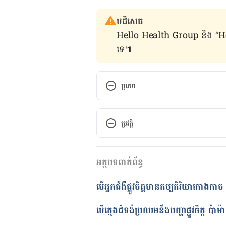
បដិសេធ
Hello Health Group និង “Hello គ្រ
ទេ៕
ប្រភព
5 Simple Ways to Be Kind to Yo
ប្រវត្តិ
https://www.goodnet.org/articl
កំណែ​ប្រែបច្ចុប្បន្ន
How to Be Kinder to Yourself
អត្ថបទពាក់ព័ន្ធ
19/01/2023
https://www.mindful.org/how-t
អត្ថបទ​ដោយ 
នូ សោភ័ណ្ឌ
បើអ្នកជំងឺផ្លូវចិត្តមានកប្បកិរិយាកោងក
ត្រួតពិនិត្យដោយ 
វេជ្ជ. ចាន់ ស៊ីណេ
Be Kinder to Yourself
បច្ចុប្បន្នភាពដោយ៖ 
ទូច សុខា
បើក្មេងជំទង់ប្រឈមនឹងបញ្ហាផ្លូវចិត្ត ប៉ាម៉ាក់អាចជួយកូនតាមវិធីទា