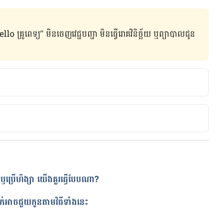
ូពេទ្យ” មិន​ចេញ​វេជ្ជបញ្ជា មិន​ធ្វើ​រោគវិនិច្ឆ័យ ឬ​ព្យាបាល​ជូន​
urself
es/5-ways-to-be-kind-yourself
o-be-kinder-to-yourself/
ាច ឬប្រើហិង្សា យើងគួរធ្វើបែបណា?
ត
ំងនេះ​​​​​​​​​​​​​​​​​​​​​​​​​​​​​​​​​​​​​​​​