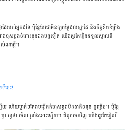
របស់​អ្នក​ដទៃ​ ប៉ុន្តែ​បែរ​ជា​មិន​ឲ្យ​តម្លៃ​ដល់​ស្នាដៃ ​និង​កិច្ច​ខិតខំ​ប្រឹង
​ខុស​ឆ្គង​ចំពោះ​ខ្លួន​ឯង​បន្ត​ទៀត យើង​គួរ​តែ​រៀន​ទទួល​ស្គាល់​ពី​​
ាស់​ណា​ក្តី។
ចទីនេះ
!
យ ហើយ​ម្នាក់​ៗ​តែង​បង្កើត​កំហុស​ឆ្គង​មិន​ថា​តិចតួច ឬ​ច្រើន។ ប៉ុន្តែ
គង​ ឬ​លទ្ធផល​មិន​ល្អ​ទាំង​នោះ​ឡើយ។ ជំនួស​មក​វិញ យើង​គួរ​តែ​រៀន​ពី​