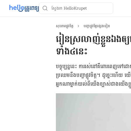
សុខភាពផ្លូវចិត្ត
បញ្ហាផ្លូវចិត្តផ្សេងទៀត
រៀនស្រលាញ់ខ្លួនឯងឲ្យច្
ទាំង៤នេះ​​​​​​​​​​​​​​​​​​​​​​​​​​​​​​​​​
បច្ចុប្បន្ន​នេះ ការ​រស់នៅ​គឺ​​ពោរពេញ​ទៅ​ដ
ប្រឈម​នឹង​បញ្ហា​ផ្លូវ​ចិត្ត។ ដូច្នេះ​ហើយ យើង​
អ្នក​ណា​ម្នាក់​យល់​ពី​យើង​ច្បាស់​ជាង​យើង