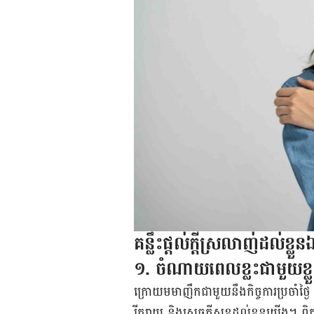
គន្លឹះ​ផ្តល់​ក្តី​ស្រលាញ់​ដល់​ខ្លួ
១. ចំណាយ​ពេល​ខ្លះ​ជាមួយ​ខ្ល
ក្រោយ​មមាញឹក​ជាមួយ​នឹង​កិច្ចការ​ប្រចាំ​ថ្ងៃ​ យើង
រីករាយ និង​សេចក្តី​សុខ​ដល់​ខ្លួន​យើង​​​។ 