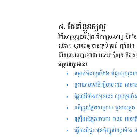
៤. ថែទាំ​​ខ្លួន​ឲ្យ​ល្អ
វិធីសាស្ត្រ​មួយ​ទៀត​ គឺ​​ការ​ស្រលាញ់ និង​ថែទាំ
យើង។ ចូរ​គេង​ឲ្យ​បាន​គ្រប់គ្រាន់​ ញ៉ាំ​បន្លែ 
ជីវិត​ពោរពេញ​ទៅ​ដោយ​សេចក្តី​សុខ និង​សន្តិភ
អត្ថបទគួរអាន៖
ទម្លាប់​មិន​ល្អ​ទាំង​៦​ បំផ្លាញ​សុខភាព​បេះដូង​​ដោយ​មិន​ដឹង​ខ្លួន​​​​​
ខ្វះ​​ឈាម​​ទៅ​ចិញ្ចឹម​បេះដូង អាច​ចេញ​រោគសញ្ញា​ទាំង​នេះ​​​​​​​​​​​​​​
ផ្លែ​ឈើ​ទាំង​៨​មុខ​នេះ ល្អ​សម្រា
ឈឺទ្រូងផ្នែកកណ្ដាល ឬខាងឆ្វេង 
គ្រឿងផ្សំក្នុង​អាហារ ៣មុខ អាចធ
ធ្វើការ​​​​ពី​ផ្ទះ​​ មុខកុំព្យូទ័រយូរម៉ោង អាច​