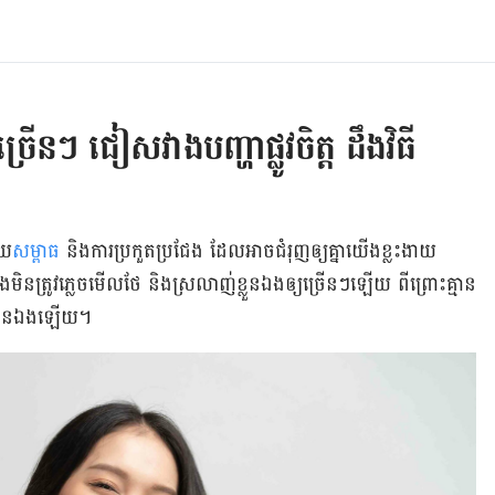
រើនៗ ជៀសវាងបញ្ហាផ្លូវចិត្ត ដឹងវិធី
ោយ
​សម្ពាធ
និង​ការ​ប្រកួតប្រជែង ដែល​អាច​​ជំរុញ​ឲ្យ​គ្នា​យើង​ខ្លះ​​ងាយ​
មិន​​ត្រូវ​ភ្លេច​​មើល​ថែ និង​ស្រលាញ់​ខ្លួន​ឯង​ឲ្យ​ច្រើន​ៗ​ឡើយ ពីព្រោះ​​​គ្មាន​
​ខ្លួន​ឯង​ឡើយ។