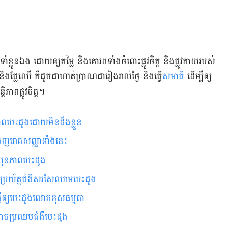
​ខ្លួន​ឯង ដោយ​ឲ្យ​តម្លៃ និង​គោរព​ទាំង​​ចំពោះ​ផ្លូវ​ចិត្ត និង​ផ្លូវ​កាយ​របស់​
និង​ផ្លែ​ឈើ ក៏​ដូចជា​ហាត់​ប្រាណ​ជា​រៀង​រាល់​ថ្ងៃ និង​ធ្វើ​
សមាធិ
ដើម្បី​ឲ្យ​
ាព​ផ្លូវ​ចិត្ត។
​​​​​​​​​​​​​​​​​​​​​​​​​​​​​​​​​​​​​​​​​​​​​​​​​​​​​​​
​​​​​​​​​​​​​​​​​​​​​​​​​​​​​​​​​​​​​​​​​​​​​
ប់​សុខភាពបេះដូង
ប្រយ័ត្នជំងឺសរសៃ​ឈាម​បេះដូង
្វើឲ្យ​បេះដូងលោតខុសធម្មតា
ប្រឈម​ជំងឺ​បេះដូង​​​​​​​​​​​​​