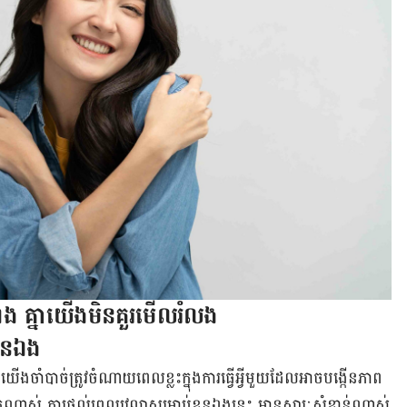
ន​ឯង​ ​គ្នា​យើង​មិន​គួរ​មើល​រំលង
ួន​ឯង
​ចាំបាច់​ត្រូវ​​ចំណាយ​ពេល​ខ្លះ​​​ក្នុង​ការ​ធ្វើ​អ្វី​មួយ​​​ដែល​​​អាច​បង្កើន​ភាព​
​ពិត​ណាស់​ ការ​ផ្តល់​ពេល​វេលាសម្រាប់​ខ្លួន​ឯង​នេះ មាន​សារៈសំខាន់​ណាស់​