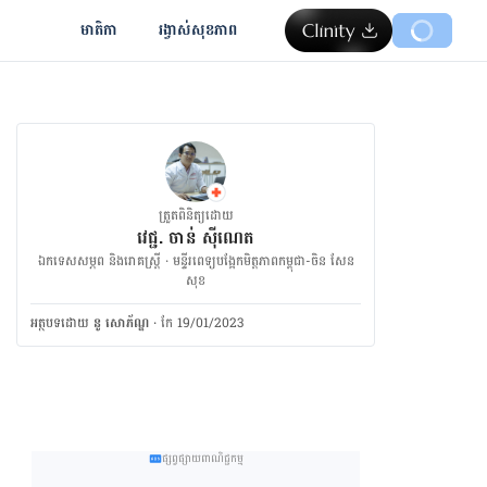
មាតិកា
រង្វាស់​សុខភាព
ត្រួតពិនិត្យដោយ
វេជ្ជ. ចាន់ ស៊ីណេត
ឯកទេសសម្ភព និងរោគស្ត្រី · ម​ន្ទីរពេទ្យបង្អែកមិត្តភាពកម្ពុជា-ចិន សែន
សុខ
អត្ថបទ​ដោយ
នូ សោភ័ណ្ឌ
·
កែ 19/01/2023
ផ្សព្វផ្សាយពាណិជ្ជកម្ម