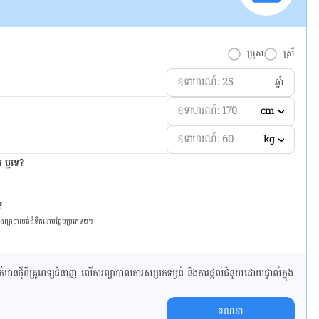
ប្រុស
ស្រី
ឆ្នាំ
cm
kg
ែរ ឬទេ?
?
និង​ព្យា​បាល​ជំ​ងឺ​ទឹក​នោម​ផ្អែម​ប្រភេទ២។
ាន​ថ្មី​ពី​គ្រូពេទ្យ​ជំនាញ លើ​ការ​ព្យា​បាល​ការសម្រក​ទម្ងន់ និងការផ្តល់ជំនួយដោយផ្ទាល់​ក្នុង​
គណនា