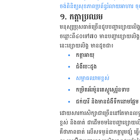
ចង់ពិនិត្យសុខភាពប្រព័ន្ធរំលាយអាហារ ចុ
១. កត្តា​ប្រឈម​
មនុស្ស​ប្រុស​ធាត់​ច្រើន​ជួប​បញ្ហា​ខ្សោយ​លិង
ចន្លោះ​ពី​៤០​ទៅ​៧០ មាន​បញ្ហា​ខ្សោយ​លិង្គ​ក្ន
នេះ​ខ្សោយ​លិង្គ​ មាន​ដូច​ជា៖​
កត្តា​អាយុ
ជំងឺ​បេះដូង
សម្ពាធ​ឈាម​ខ្ពស់
កម្រិត​អ័រម៉ូន​តេស្តូស្តេរ៉ូន​ទាប​
ជក់បារី និង​មាន​ជំងឺ​ទឹកនោម​ផ្អែម 
ដោយ​សារ​ការ​សិក្សា​ជា​ច្រើន​នៅ​តែ​មាន​លទ្ធ​
ខ្ពស់ និង​ធាត់ ជា​ដើម​ចម​នៃ​បញ្ហា​ខ្សោយ​លិង
គឺ​ថា​ភាព​​ធាត់ លើស​ទម្ងន់​ជា​កត្តា​រួម​ផ្សំ​ ធ្