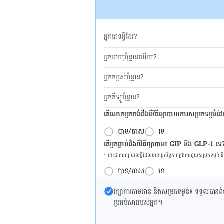
អ្នកភេទអ្វីដែរ?
អ្នកអាយុប៉ុន្មានហើយ?
អ្នកកម្ពស់ប៉ុន្មាន?
អ្នកគីឡូប៉ុន្មាន?
តើលោកអ្នកចង់ដឹង​ពីវិធីព្យាបាលការសម្រកទម្ងន់ដ
បាទ/ចាស
ទេ
តើអ្នកធ្លាប់ដឹងពីវិធីព្យាបាល GIP និង GLP-1 ទេ
* នេះ​ជា​ការ​ព្យា​បាល​ថ្មីដែល​​មាន​ប្រសិទ្ធ​ភាព​ក្នុង​ការ​ជួយ​សម្រក​ទម្ងន់ 
បាទ/ចាស
ទេ
រក្សា​ការ​តាមដាន និងសម្រក​ទម្ងន់៖ ទទួលបាន​ព័ត៌​ម
ប្រអប់​សារ​របស់​អ្នក។