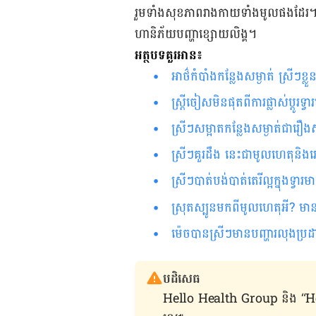
រួម​ទាំង​សុខភាព​រាង​កាយ​ទាំង​មូល​ផ​ង​ដែរ
ហានិភ័យ​បញ្ហា​ខ្សោយ​លិង្គ​។
អត្ថបទគួរអាន៖
អាថ៌កំបាំង​កន្លែង​សម្ងាត់ ស្រីៗ​ខ្លួ
ស្ត្រីចៀសមិនផុតពីការផ្លាស់ប្ដូ
ស្រីៗ​សម្អាតកន្លែងសម្ងាត់ជារឿ
ស្រីៗគួរដឹង នេះជាមូល​ហេតុនិង
ស្រីៗបាត់បង់បាត់តេរីល្អក្នុងទ្
ស្រុតស្បូនមកពីមូលហេតុអី? មាន
ម៉េច​បាន​ស្រីៗ​មាន​បញ្ហា​រលុង​ប្រ
បដិសេធ
Hello Health Group និង “Hello គ្រ