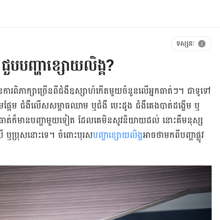
ទស្សនៈ
ជួបបញ្ហាខ្សោយលិង្គ?
ពិភាក្សា​ច្រើន​​ពី​ជំងឺ​ឧស្សាហ៍​កើត​មួយ​ចំនួន​លើ​អ្នក​ធាត់​ៗ​។ ជា​ទូទៅ​
នោម​ផ្អែម ជំងឺ​លើស​សម្ពាធ​ឈាម ឬ​ជំងឺ បេះដូង ជំងឺ​គេង​បាត់​ដង្ហើម ឬ​
​ធាត់​ក៏​មាន​បញ្ហា​មួយ​ទៀត ដែល​គេ​មិន​សូវ​និយាយ​ដល់ នោះ​គឺ​មនុស្ស​
​ស្រី ឬ​ប្រុស​នោះ​ទេ​។ ចំពោះ​បុរស​
បញ្ហា​ខ្សោយ​លិង្
គ​អាច​ថា​មកពី​បញ្ហា​ផ្លូវ