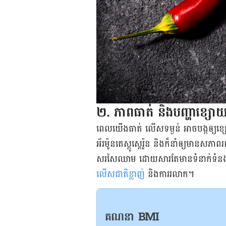
​២. ភាព​ធាត់ និងបញ្ហា​​ខ្សោយ​ល
ពេល​យើង​ធាត់ លើស​ទម្ងន់ អាច​បង្ក​ឲ្យ​
អ័រម៉ូន​តេស្តូស្តេរ៉ូន និង​ក៏​នាំ​ឲ្យ​មាន​សភ
សរសៃឈាម ដោយសារតែ​មាន​ទំនាក់​ទំនង​នឹង
លើស​ជាតិ​ខ្លាញ់
និង​ការ​រលាក​។
គណនា BMI