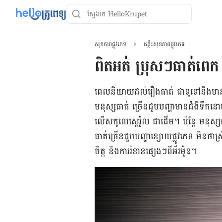
សុខភាពផ្លូវភេទ
គន្លឹះសុខភាពផ្លូវភេទ
ពិតអត់ ប្រុសៗធាត់ពេក 
ពេល​និយាយ​ដល់​រឿង​ធាត់ ជាទូទៅ​នឹង​មាន​ការ​
មនុស្ស​ធាត់​ ច្រើន​ជួប​បញ្ហា​មាន​ជំងឺ​ទឹក​
លើស​កូលេស្តេរ៉ូល ជា​ដើម​។ ប៉ុន្តែ មនុស្ស
ធាត់​ច្រើន​ជួប​បញ្ហា​ខ្សោយ​ផ្លូវ​ភេទ​ មិន​ថា
ចិត្ត និង​ការ​រំខាន​ផ្សេងៗ​ពី​អ័រម៉ូន​។