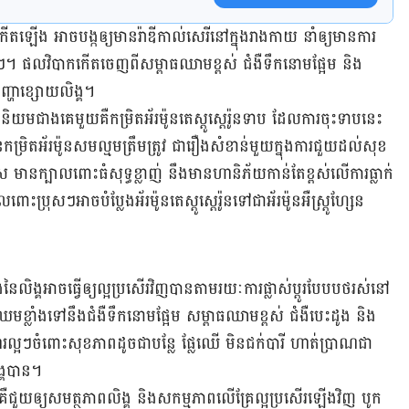
ង អាច​បង្ក​ឲ្យ​មាន​រ៉ាឌីកាល់​សេរី​នៅ​ក្នុង​រាង​កាយ នាំ​ឲ្យ​មាន​ការ​
​។ ផល​វិបាក​កើត​ចេញ​ពី​សម្ពាធ​ឈាម​ខ្ពស់ ជំងឺ​ទឹក​នោម​ផ្អែម និង​
ញ្ហា​ខ្សោយ​លិង្គ​។
និយម​ជាង​គេ​មួយ​គឺ​កម្រិត​អ័រម៉ូន​តេស្តូស្តេរ៉ូន​ទាប ដែល​ការ​ចុះ​ទាប​នេះ
្រិត​អ័រម៉ូន​សម​ល្មម​ត្រឹមត្រូវ​ ជា​រឿង​សំខាន់​មួយ​ក្នុង​ការ​ជួយ​ដល់​សុខ​
​ មាន​ក្បាល​ពោះ​ធំ​សុទ្ធ​ខ្លាញ់ នឹង​មាន​​ហានិភ័យ​កាន់​តែ​ខ្ពស់​លើ​ការ​ធ្លាក់​
ពោះ​ប្រុសៗ​អាច​បំប្លែង​អ័រ​ម៉ូន​តេស្តូស្តេរ៉ូន​ទៅ​ជា​អ័រម៉ូន​អឺស្រ្តូហ្សែន
​លិង្គ​អាច​ធ្វើ​ឲ្យ​ល្អ​ប្រសើរ​វិញ​បាន​តាម​រយៈ​ការ​ផ្លាស់​ប្ដូរ​បែប​បថ​រស់​នៅ​
​ខ្លាំង​ទៅ​នឹង​ជំងឺ​ទឹក​នោម​ផ្អែម​ សម្ពាធ​ឈាម​ខ្ពស់ ជំងឺ​បេះដូង និង​
ហារ​ល្អៗ​ចំពោះ​សុខ​ភាព​ដូចជា​បន្លែ ផ្លែ​ឈើ មិន​ជក់​បារី ហាត់​ប្រាណ​ជា​
្គ​បាន​។
គឺ​ជួយ​ឲ្យ​សមត្ថភាព​លិង្គ និង​សកម្មភាព​លើ​គ្រែ​ល្អ​ប្រសើរ​ឡើង​វិញ បូក​