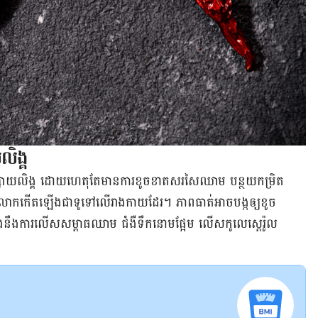
ិង្គ​
ខ្សោយ​លិង្គ ដោយ​ហេតុ​តែ​មានការ​ខូច​ខាត​សរសៃឈាម បន្ថយ​កម្រិត​
ាព​រលាក​កើត​ឡើង​ជា​ទូ​ទៅ​លើ​រាង​កាយ​ដែរ​។ ភាព​ធាត់​អាច​បង្ក​ឲ្យ​ខូច​
​ការ​លើស​សម្ពាធ​ឈាម ជំងឺ​ទឹក​នោម​ផ្អែម លើស​កូលេស្តេរ៉ូល