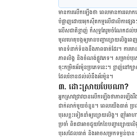
មាន​ការ​លើក​ឡើង​ថា ពេល​មានការ​រលាក​កើត​ឡើ
បំផ្លាញ​ដោយ​អុកស៊ីតកម្ម​លើ​ជាលិកា​ផ្សេងៗ
លើស​ជាតិ​ខ្លាញ់ ក៏​សុទ្ធ​តែ​រួម​ចំណែក​ដល់​ប
មូល​ហេតុ​បង្ក​ឲ្យ​មាន​បញ្ហា​ខ្សោយ​លិង្គ​ពេញ​
មាន​ទំនាក់ទំនង​នឹង​ភាព​ធាត់​ដែរ​។ ការ​មាន​កម
ភាព​លិង្គ​ និង​ចំណង់​ផ្លួវ​ភេទ​។ សម្រាប់​បុរស
ចុះ​កម្រិត​អ័រម៉ូន​ប្រភេទ​នេះ។ ខ្លាញ់​នៅ​ក្បាល​
ដែល​រំខាន​ដល់​លំនឹង​អ័រម៉ូន​។
៣. ដោះស្រាយ​បែប​ណា​?
អ្នក​ស្រាវ​ជ្រាវ​បាន​លើក​ឡើង​ថា​ភាព​ឡើង​រឹង​នៃ
ជាក់​លាក់​មួយ​ចំនួន​​។ ពេល​យើង​ធាត់ ប្រ​ឈម
បុរស​ខ្លះ​ទៀត​នាំ​ឲ្យ​ខ្សោយ​លិង្គ​។ ញ៉ាំ​អា
ប្រចាំ ពិត​ជា​អាច​ជួយ​កែ​ខៃ​បញ្ហា​ខ្សោយ​លិង
​បុរស​​ដែល​ធាត់ ​និង​អាច​សម្រក​ទម្ងន់​បាន 