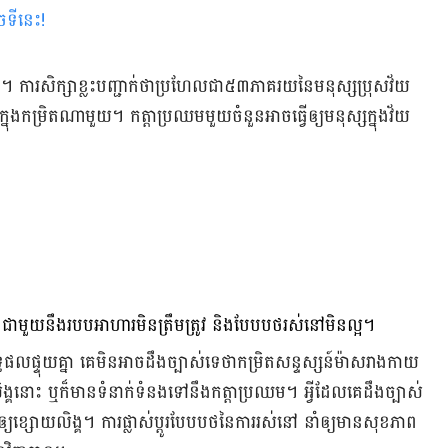
ចទីនេះ
!
្គ។ ការ​សិក្សា​ខ្លះ​បញ្ជាក់​ថា​ប្រហែល​ជា​៥៣​ភាគរយ​នៃ​មនុស្ស​​ប្រុស​វ័យ​
ុង​កម្រិត​ណាមួយ​។ កត្តា​ប្រ​ឈម​មួយ​ចំនួន​អាច​ធ្វើ​ឲ្យ​មនុស្ស​ក្នុង​វ័យ​
ជាមួយ​នឹង​របប​អាហារ​មិន​ត្រឹម​ត្រូវ និង​បែប​បថ​រស់​នៅ​មិន​ល្អ​។​
ផល​ផ្ទុយ​គ្នា គេ​មិន​អាច​ដឹង​ច្បាស់​ទេ​ថា​កម្រិត​សន្ទស្សន៍​ម៉ាស​រាង​កាយ​
្គ​នោះ ឬ​ក៏​មាន​ទំនាក់​ទំនង​ទៅ​នឹង​កត្តា​ប្រឈម​។ អ្វី​ដែល​គេ​ដឹង​ច្បាស់
វើ​ឲ្យ​ខ្សោយ​លិង្គ​។ ការ​ផ្លាស់​ប្ដូរ​បែប​បថ​នៃ​ការ​រស់​នៅ នាំ​ឲ្យ​មាន​សុខ​ភាព​