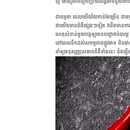
ល្អ​ គេ​ជឿ​ថា​បញ្ហា​ខ្សោយ​លិង្គ​អាច​ជួយ​កែ​ខៃ
ជា​ធម្មតា ពេល​យើង​វ័យ​កាន់​តែ​ច្រើន ជា​ធម្មជ
ជា​យើង​មាន​ជំងឺ​ផ្សេងៗ​ទៀត វា​នឹង​មាន​ការ
ហេតុ​សំខាន់​មួយ​បង្ក​ឲ្យ​មាន​បញ្ហា​ថប់បារម
នៅ​ពេល​នឹក​ដល់​សកម្មភាព​ផ្លូវ​ភេទ មិន​អាច​ល្
នាំ​ឲ្យ​មនុស្ស​ប្រុស​មាន​ជំងឺ​ទាំង​នេះ និង​ធ្វើ​