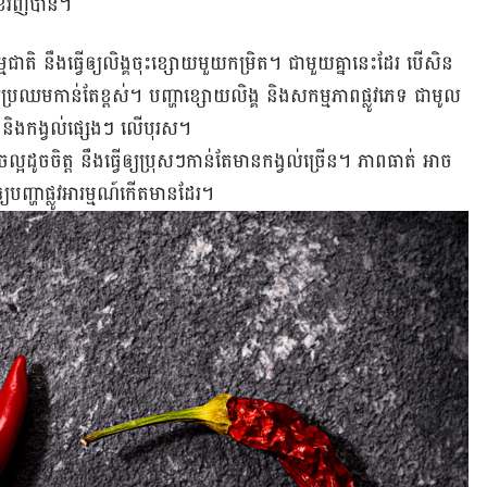
​វិញ​បាន​។​​
ាតិ នឹង​ធ្វើ​ឲ្យ​លិង្គ​ចុះ​ខ្សោយ​មួយ​កម្រិត​។ ជាមួយ​គ្នា​នេះ​ដែរ បើ​សិន​
​ប្រឈម​កាន់តែ​ខ្ពស់។ បញ្ហា​ខ្សោយ​លិង្គ និង​សកម្មភាព​ផ្លូវ​ភេទ ជា​មូល​
្ភ និង​កង្វល់​ផ្សេងៗ លើ​បុរស​។
អ​ដូច​ចិត្ត​ នឹង​ធ្វើ​ឲ្យ​ប្រុសៗ​កាន់​តែ​មាន​កង្វល់​ច្រើន​។ ភាព​ធាត់ អាច​
ឲ្យ​បញ្ហា​ផ្លូវ​អារម្មណ៍​កើត​មាន​ដែរ​។