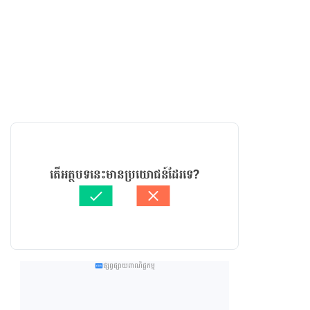
តើអត្ថបទនេះមានប្រយោជន៍ដែរទេ?
ផ្សព្វផ្សាយពាណិជ្ជកម្ម