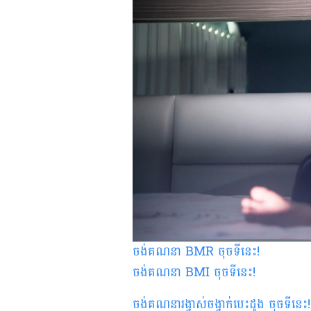
ចង់គណនា
BMR
ចុចទីនេះ
!
ចង់គណនា
BMI ចុចទីនេះ
!
ចង់គណនារង្វាស់ចង្វាក់បេះដូង ចុចទីនេះ
!