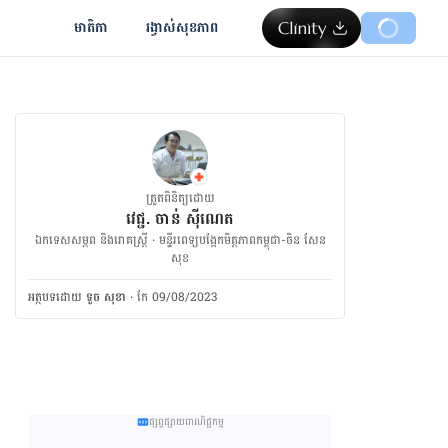
មាតិកា
រង្វាស់​សុខភាព
ត្រួតពិនិត្យដោយ
វេជ្ជ. ចាន់ ស៊ីណេត
ឯកទេសសម្ភព និងរោគស្ត្រី · ម​ន្ទីរពេទ្យបង្អែកមិត្តភាពកម្ពុជា-ចិន សែន
សុខ
អត្ថបទ​ដោយ
ទូច សុខា
·
កែ 09/08/2023
ផ្សព្វផ្សាយពាណិជ្ជកម្ម