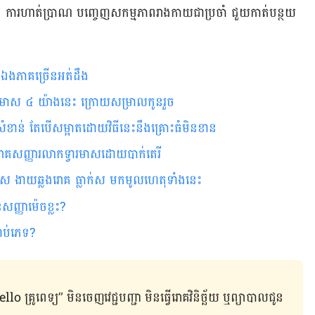
​។ ការ​ហាត់​ប្រាណ បញ្ចេញ​សកម្មភាព​រាង​កាយ​ជា​ប្រចាំ ជួយ​កាត់​បន្ថយ​
ន​ឯង​​ភាគ​ច្រើន​អត់​ដឹង
រទ្វារមាស ៤ យ៉ាងនេះ ក្រោយសម្រាលកូនរួច
ងសំខាន់ តែ​បើសម្អាតដោយវិធីនេះនឹង​គ្រោះធំមិនខាន
​រោគសញ្ញារលាកទ្វារមាសដោយបាក់តេរី​
វារមាស ងាយឆ្លងរោគ ធ្លាក់ស មកមូលហេតុទាំងនេះ
សញ្ញាម៉េចខ្លះ?
ដាប់​ភេទ?
ូពេទ្យ” មិន​ចេញ​វេជ្ជបញ្ជា មិន​ធ្វើ​រោគវិនិច្ឆ័យ ឬ​ព្យាបាល​ជូន​