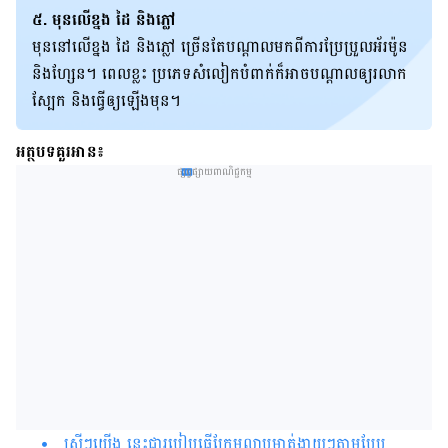
៥. មុន​លើ​​ខ្នង​ ដៃ​ និង​ភ្លៅ​
​មុន​នៅ​លើ​ខ្នង​ ដៃ​ និង​ភ្លៅ​​ ច្រើន​តែ​បណ្ដាល​មក​ពី​ការ​ប្រែប្រួល​អ័រម៉ូន​
និង​ហ្សែន​។​ ពេល​ខ្លះ​ ប្រភេទ​សំលៀកបំពាក់​ក៏​អាច​បណ្ដាល​ឲ្យ​រលាក​
ស្បែក​ និង​ធ្វើ​ឲ្យ​ឡើង​មុន​។​
អត្ថបទគួរអាន៖
ផ្សព្វផ្សាយពាណិជ្ជកម្ម
ស្រីៗ​យើង នេះជារបៀបធ្វើក្រែមលាបមាត់ងាយៗតាមបែប