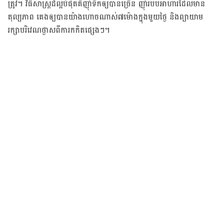
ត្រូវ​។ វិធីសាស្ត្រ​ដ៏​ល្អ​បំផុត​គឺ​​ញ៉ាំ​ទឹក​ឲ្យ​បាន​ច្រើន​ ញ៉ាំ​​របប​អាហារ​ដែល​មាន​
តុល្យភាព​ គេង​ឲ្យ​បាន​យ៉ាង​ហោច​ណាស់​៧​ម៉ោង​ក្នុង​មួយ​ថ្ងៃ និង​ព្យាយាម​
រក្សា​បរិវេណ​ថ្ងាស​ពី​ការ​កកិត​ផ្សេង​ៗ​។