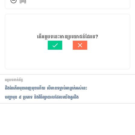
ប្រវត្តិ
https://www.glamour.com/story/acne-face-map
កំណែ​ប្រែបច្ចុប្បន្ន
https://www.mindbodygreen.com/0-6634/What-
Your-Skin-Breakouts-Are-Telling-You.html
20/03/2025
អត្ថបទ​ដោយ 
នូ សោភ័ណ្ឌ
តើអត្ថបទនេះមានប្រយោជន៍ដែរទេ?
ត្រួតពិនិត្យដោយ 
វេជ្ជ. ចាន់ ស៊ីណេត
បច្ចុប្បន្នភាពដោយ៖ 
Sopheng In
អត្ថបទពាក់ព័ន្ធ
ដឹងតែកើតមុនពេញមុខហើយ បើមានទម្លាប់អាក្រក់អស់នេះ
បញ្ហាមុន ៥ ប្រភេទ និងវិធីព្យាបាលដែលយើងគួរដឹង
កំពុងដំណើរការ...