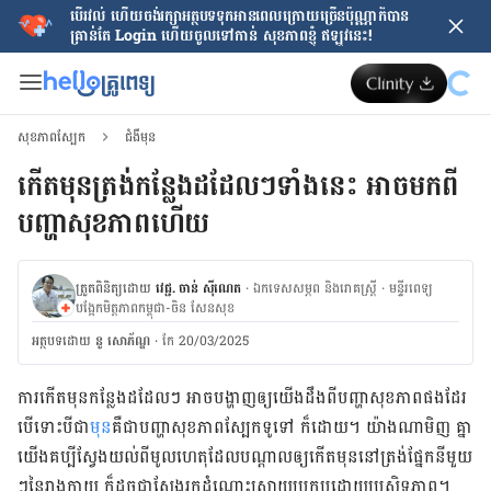
បើរវល់ ហើយចង់​រក្សាអត្ថបទទុកអានពេលក្រោយ​ច្រើនប៉ុណ្ណាក៏បាន
គ្រាន់តែ​ Login ហើយចូលទៅកាន់ សុខភាពខ្ញុំ ឥឡូវនេះ!
សុខភាពស្បែក
ជំងឺមុន
កើត​មុនត្រង់កន្លែងដដែលៗទាំងនេះ អាច​មកពី
បញ្ហា​សុខភាពហើយ​​​​​​​​​​​​​​​​​​​​​​​​​​​​​​​​​​​​​​​​​​​​​​​​​​​​​​​​​​​​​​​​​​​​​​​
ត្រួតពិនិត្យដោយ
វេជ្ជ. ចាន់ ស៊ីណេត
·
ឯកទេសសម្ភព និងរោគស្ត្រី
·
ម​ន្ទីរពេទ្យ
បង្អែកមិត្តភាពកម្ពុជា-ចិន សែនសុខ
អត្ថបទ​ដោយ
នូ សោភ័ណ្ឌ
·
កែ 20/03/2025
ការកើត​មុន​កន្លែង​ដដែល​ៗ អាច​បង្ហាញ​ឲ្យ​​យើង​ដឹង​ពី​បញ្ហា​សុខភាព​​ផង​ដែរ
បើទោះ​បី​ជា
​មុន
​គឺ​ជា​បញ្ហា​សុខភាព​ស្បែក​ទូទៅ​ ក៏ដោយ។ យ៉ាង​ណា​មិញ​ គ្នា​
យើង​​​​​គប្បី​ស្វែង​យល់​ពី​​មូលហេតុ​ដែល​​បណ្ដាល​ឲ្យ​កើត​មុន​នៅ​ត្រង់​ផ្នែក​នីមួយ​
ៗ​នៃ​រាងកាយ​ ក៏​ដូចជា​​​ស្វែង​រក​ដំណោះស្រាយ​​ប្រកប​ដោយ​ប្រសិទ្ធភាព​។