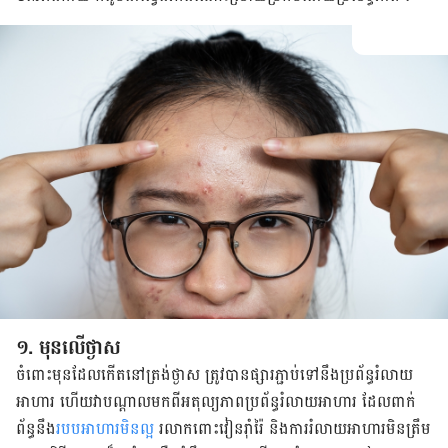
១. ​មុន​​លើ​ថ្ងាស
ចំពោះ​មុន​ដែល​កើត​នៅ​ត្រង់​ថ្ងាស ​ត្រូវ​បាន​ផ្សារ​ភ្ជាប់​ទៅ​នឹង​ប្រព័ន្ធ​រំលាយ​
អាហារ​ ហើយ​វា​បណ្ដាល​មក​ពី​អតុល្យភាព​ប្រព័ន្ធ​រំលាយ​អាហារ​ ដែល​ពាក់
ព័ន្ធ​នឹង
​​របប​អាហារ​មិន​ល្
អ​ ​រលាក​ពោះវៀន​រ៉ាំរ៉ៃ​ និង​ការ​រំលាយ​អាហារ​មិន​ត្រឹម