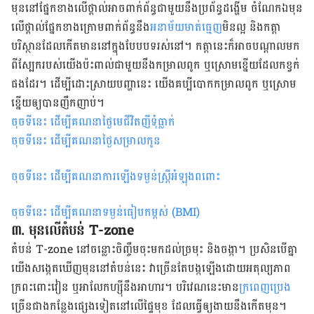
មុន​នៅ​ផ្នែក​ខាង​លើ​ថ្ពាល់​​អាច​ពាក់ព័ន្ធ​ជាមួយ​នឹង​ប្រព័ន្ធ​ដង្ហើម​ ចំណែក​ឯ​​មុន​​
លើ​ថ្ពាល់​ផ្នែក​ខាង​ក្រោម​ពាក់ព័ន្ធ​នឹង
​​អនាម័យ​មាត់​ធ្មេញ
​​មិន​ល្អ​ និង​កត្តា​
បរិស្ថាន​ដែល​កើត​មាន​នៅ​ក្នុង​បែបបទ​រស់នៅ​។ កត្តា​នេះ​ក៏​អាច​​បណ្ដាល​មក​
ពី​ស្បែក​របស់​យើង​ប៉ះពាល់​ជាមួយ​នឹង​កម្រាល​ពូក​ ឬ​ស្រោម​​ខ្នើយ​ដែល​កខ្វក់​
ផង​ដែរ។​ ដើម្បី​ដោះស្រាយ​បញ្ហា​នេះ​ យើង​គប្បី​បោក​កម្រាល​ពូក​ ឬ​ស្រោម​
ខ្នើយ​ឲ្យ​បាន​ញឹកញាប់​។
ចុចទីនេះ ដើម្បី​គណនាថ្ងៃមេជីវិតញីទុំធ្លាក់
ចុចទីនេះ ដើម្បីគណនាថ្ងៃសម្រាលកូន
ចុចទីនេះ ដើម្បីគណនាការឡើងទម្ងន់ស្ត្រីអំឡុងពពោះ
ចុចទីនេះ ដើម្បីគណនាទម្ងន់ធៀបកម្ពស់ (BMI)
៣. មុន​​លើ​តំបន់​ T-zone
​​​តំបន់​ T-zone នៅ​ចន្លោះ​ចិញ្ចឹម​ចុះ​មក​ដល់​ច្រមុះ​ និង​ចង្កា​។​ ​ប្រសិនបើ​​គ្នា​
យើង​​សង្កេត​ឃើញ​មុន​នៅ​តំបន់​នេះ​ ​វា​ច្រើន​តែ​បង្ក​ឡើង​ដោយ​អតុល្យភាព​
ក្រពះ​ពោះវៀន​ ឬ​អាលែកហ្ស៊ី​នឹង​អាហារ​។​ បរិវេណ​នេះ​​​មាន
​ក្រពេញ​​ប្រេង
ច្រើន​ជាង​កន្លែង​ផ្សេង​ទៀត​នៅ​លើ​ផ្ទៃ​មុខ ដែល​ធ្វើ​ឲ្យ​​ងាយ​នឹង​កើត​មុន​។​