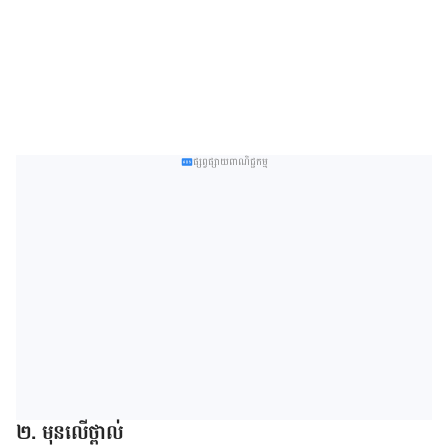
ផ្សព្វផ្សាយពាណិជ្ជកម្ម
២. មុន​លើ​ថ្ពាល់