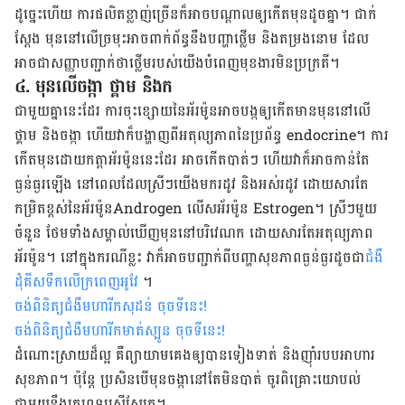
ដូច្នេះ​ហើយ​ ការ​ផលិត​ខ្លាញ់​ច្រើន​ក៏​អាច​បណ្ដាល​ឲ្យ​កើត​មុន​ដូច​គ្នា​។ ជាក់​
ស្ដែង​ មុន​នៅ​លើ​ច្រមុះ​អាច​ពាក់ព័ន្ធ​នឹង​បញ្ហា​ថ្លើម​ និង​តម្រង​នោម​ ដែល​
អាច​ជា​សញ្ញា​បញ្ជាក់​​ថា​ថ្លើម​​របស់​យើង​បំពេញ​មុខ​ងារ​មិន​ប្រក្រតី​​។
៤. មុន​លើ​ចង្កា ថ្គាម​ និង​ក​​
ជាមួយ​គ្នា​នេះ​ដែរ​ ការ​ចុះ​ខ្សោយ​នៃ​អ័រម៉ូន​អាច​បង្ក​ឲ្យ​កើត​មាន​មុន​​នៅ​លើ​
ថ្គាម​ និង​ចង្កា​ ហើយ​វា​ក៏​បង្ហាញ​ពី​អតុល្យភាព​នៃ​ប្រព័ន្ធ​ endocrine។​ ការ​
កើត​មុន​ដោយ​កត្តា​អ័រម៉ូន​នេះ​ដែរ​ អាច​​​កើត​បាត់​ៗ​ ហើយ​វា​ក៏​អាច​កាន់​តែ​
ធ្ងន់ធ្ងរ​​ឡើង​ នៅ​ពេល​ដែល​ស្រីៗ​យើង​មក​រដូវ​ ​និង​អស់​រដូវ​ ​ដោយ​សារ​តែ​
កម្រិត​ខ្ពស់​នៃ​អ័រម៉ូន​Androgen លើស​​អ័រម៉ូន​ Estrogen។ ​ស្រី​ៗ​មួយ​
ចំនួន​​ ថែម​ទាំង​សម្គាល់​ឃើញ​មុន​នៅ​បរិវេណ​ក​ ដោយ​សារ​តែ​អតុល្យភាព​
អ័រម៉ូន​។​ នៅ​ក្នុង​ករណី​ខ្លះ​ វា​ក៏​អាច​បញ្ជាក់​ពី​បញ្ហា​សុខភាព​ធ្ងន់ធ្ងរ​ដូចជា
​ជំងឺ​
ដុំ​គីស​ទឹក​លើ​ក្រពេញ​អូវែ
។​
ចង់ពិនិត្យជំងឺមហារីកសុដន់ ចុចទីនេះ
!
ចង់ពិនិត្យជំងឺមហារីកមាត់ស្បូន ចុចទីនេះ
!
ដំណោះស្រាយ​ដ៏​ល្អ​ គឺ​ព្យាយាម​គេង​ឲ្យ​បាន​ទៀងទាត់​ និង​ញ៉ាំ​របប​អាហារ​
សុខភាព​។​ ប៉ុន្តែ​ ប្រសិនបើ​​មុន​ចង្កា​នៅ​តែ​មិន​បាត់​ ចូរ​ពិគ្រោះ​យោបល់​
ជាមួយ​នឹង​​គ្រូពេទ្យ​សើ​ស្បែក​។