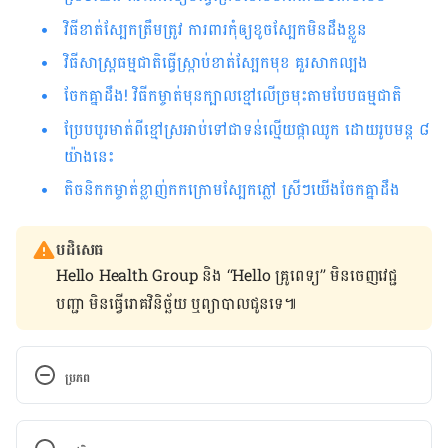
វិធីខាត់ស្បែកត្រឹមត្រូវ ការពារកុំឲ្យខូចស្បែកមិនដឹងខ្លួន
វិធីសាស្រ្តធម្មជាតិធ្វើស្រ្កាប់ខាត់ស្បែកមុខ គួរសាកល្បង
ចែកគ្នាដឹង! វិធីកម្ចាត់មុនក្បាលខ្មៅលើច្រមុះតាមបែបធម្មជាតិ
ប្រែបបូរមាត់ពីខ្មៅស្រអាប់ទៅជាទន់ល្មើយផ្កាឈូក ដោយរូបមន្ត ៨
យ៉ាងនេះ
តិចនិកកម្ចាត់ខ្លាញ់កកក្រោមស្បែកភ្លៅ ស្រីៗ​យើងចែកគ្នាដឹង
បដិសេធ
Hello Health Group និង “Hello គ្រូពេទ្យ” មិន​ចេញ​វេជ្ជ
បញ្ជា មិន​ធ្វើ​រោគវិនិច្ឆ័យ ឬ​ព្យាបាល​ជូន​ទេ៕
ប្រភព
https://www.byrdie.com/face-mapping