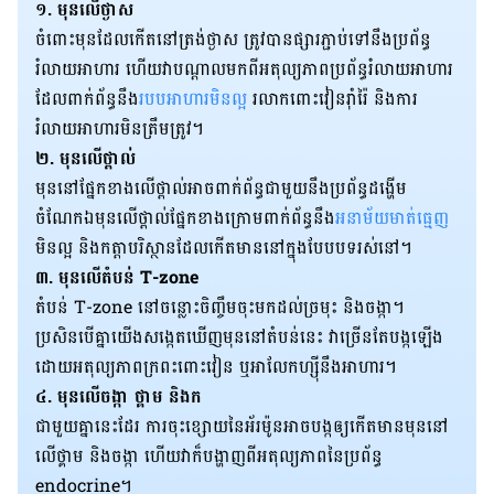
១. ​មុន​​លើ​ថ្ងាស
ចំពោះ​មុន​ដែល​កើត​នៅ​ត្រង់​ថ្ងាស ​ត្រូវ​បាន​ផ្សារ​ភ្ជាប់​ទៅ​នឹង​ប្រព័ន្ធ​
រំលាយ​អាហារ​ ហើយ​វា​បណ្ដាល​មក​ពី​អតុល្យភាព​ប្រព័ន្ធ​រំលាយ​អាហារ​
ដែល​ពាក់ព័ន្ធ​នឹង
​​របប​អាហារ​មិន​ល្
អ​ ​រលាក​ពោះវៀន​រ៉ាំរ៉ៃ​ និង​ការ​
រំលាយ​អាហារ​មិន​ត្រឹមត្រូវ។
២. មុន​លើ​ថ្ពាល់
មុន​នៅ​ផ្នែក​ខាង​លើ​ថ្ពាល់​​អាច​ពាក់ព័ន្ធ​ជាមួយ​នឹង​ប្រព័ន្ធ​ដង្ហើម​
ចំណែក​ឯ​​មុន​​លើ​ថ្ពាល់​ផ្នែក​ខាង​ក្រោម​ពាក់ព័ន្ធ​នឹង
​​អនាម័យ​មាត់​ធ្មេញ
មិន​ល្អ​ និង​កត្តា​បរិស្ថាន​ដែល​កើត​មាន​នៅ​ក្នុង​បែបបទ​រស់នៅ​។
៣. មុន​​លើ​តំបន់​
T-zone
​​​តំបន់​ T-zone នៅ​ចន្លោះ​ចិញ្ចឹម​ចុះ​មក​ដល់​ច្រមុះ​ និង​ចង្កា​។​ ​
ប្រសិនបើ​​គ្នា​យើង​​សង្កេត​ឃើញ​មុន​នៅ​តំបន់​នេះ​ ​វា​ច្រើន​តែ​បង្ក​ឡើង​
ដោយ​អតុល្យភាព​ក្រពះ​ពោះវៀន​ ឬ​អាលែកហ្ស៊ី​នឹង​អាហារ​។​
៤. មុន​លើ​ចង្កា ថ្គាម​ និង​ក​​
ជាមួយ​គ្នា​នេះ​ដែរ​ ការ​ចុះ​ខ្សោយ​នៃ​អ័រម៉ូន​អាច​បង្ក​ឲ្យ​កើត​មាន​មុន​​នៅ​
លើ​ថ្គាម​ និង​ចង្កា​ ហើយ​វា​ក៏​បង្ហាញ​ពី​អតុល្យភាព​នៃ​ប្រព័ន្ធ​
endocrine។​