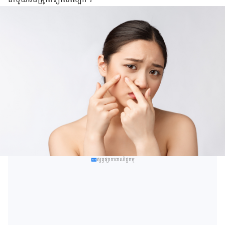
ផ្សព្វផ្សាយពាណិជ្ជកម្ម