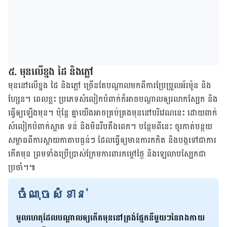
៥. មុន​លើ​​ខ្នង​ ដៃ​ និង​ភ្លៅ​
​មុន​នៅ​លើ​ខ្នង​ ដៃ​ និង​ភ្លៅ​​ ច្រើន​តែ​បណ្ដាល​មក​ពី​ការ​ប្រែប្រួល​អ័រម៉ូន​ និង​
ហ្សែន​។​ ពេល​ខ្លះ​ ប្រភេទ​សំលៀកបំពាក់​ក៏​អាច​បណ្ដាល​ឲ្យ​រលាក​ស្បែក​ និង​
ធ្វើ​ឲ្យ​ឡើង​មុន​។​ ​ប៉ុន្តែ​ គ្នា​យើង​អាច​​គ្រប់គ្រង​មុន​​នៅ​បរិវេណ​នេះ ​ដោយ​ពាក់​
សំលៀកបំពាក់​ស្អាត​ ទន់​ និង​មិន​រឹប​តឹង​ពេក​។​ បន្ថែម​ពី​នេះ ចូរ​កាត់​បន្ថយ​
សម្ពាធ​ពី​ការ​ស្ពាយ​កាតាប​ធ្ងន់​ៗ​ ដែល​​ធ្វើ​ឲ្យ​មាន​ការ​កកិត​ និង​បង្ក​ទៅ​ជា​ការ​
កើត​មុន ព្រម​ទាំង​​ប្រើប្រាស់​ក្រែម​ការពារ​កម្ដៅ​ថ្ងៃ​ ​និង​ឡេ​លាប​ស្បែក​​ជា​
ប្រចាំ​។​​​៕
ចំណុចសំខាន់
មូលហេតុ​ដែល​​បណ្ដាល​ឲ្យ​កើត​មុន​នៅ​ត្រង់​ផ្នែក​នីមួយ​ៗ​នៃ​រាងកាយ