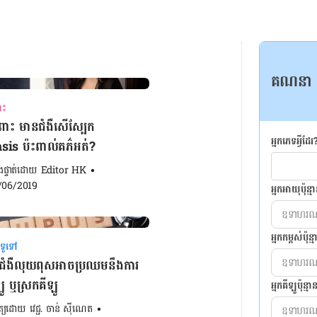
គណនា
ោះ
ោះ​ មាន​ជំងឺ​សើស្បែក​
អ្នកភេទអ្វីដែរ
sis ប៉ះពាល់គភ៌​អត់?
ៀងផ្ទាត់ដោយ 
Editor HK
•
/06/2019
អ្នកអាយុប៉ុន
អ្នកកម្ពស់ប៉ុន្
ទូទៅ
នជំងឺលុយពុសអាចប្រឈមនឹងការ
ូ ឬស្រកគីឡូ
អ្នកគីឡូប៉ុន្មា
ិត្យដោយ 
វេជ្ជ. ចាន់ ស៊ីណេត
•