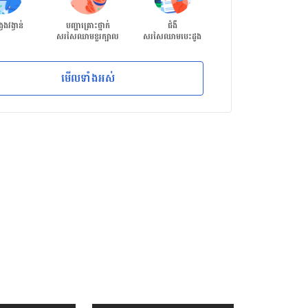
វេងវង្វាន់
បញ្ហាគ្រោះថ្នាក់
ជំងឺ
ជំងឺរលាកក្រពះ
សរសៃឈាមខួរក្បាល
សរសៃឈាមបេះដូង
ពោះវៀនរ៉ាំរ៉ៃ
មើល​ទាំង​អស់