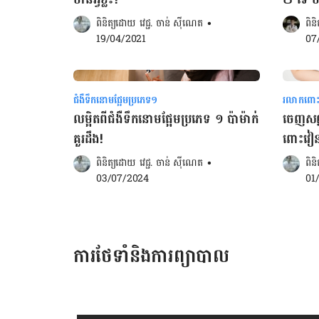
ពិនិត្យដោយ 
វេជ្ជ. ចាន់ ស៊ីណេត
•
ពិន
19/04/2021
07
ជំងឺទឹកនោមផ្អែមប្រភេទ១
រលាកពោះវៀ
លម្អិតពីជំងឺ​ទឹកនោមផ្អែមប្រភេទ ១ ប៉ាម៉ាក់
ចេញសញ្
គួរដឹង!
ពោះវៀនរ៉
ពិនិត្យដោយ 
វេជ្ជ. ចាន់ ស៊ីណេត
•
ពិន
03/07/2024
01
ការថែទាំនិងការព្យាបាល