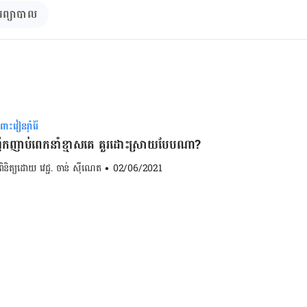
រព្យាបាល
ះវៀនរ៉ាំរ៉ៃ
ឹកញាប់ពេកនាំខ្មាសគេ គួរដោះស្រាយបែបណា?
ពិនិត្យដោយ 
វេជ្ជ. ចាន់ ស៊ីណេត
•
02/06/2021