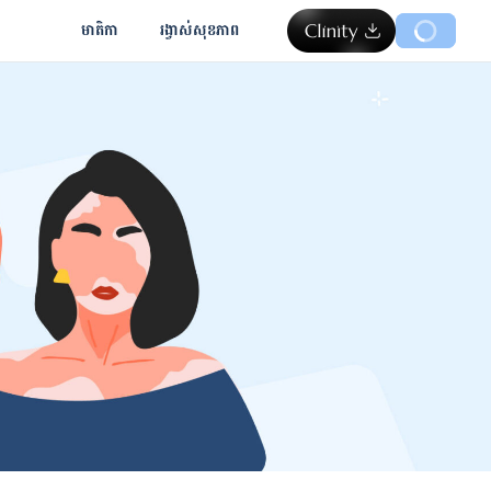
មាតិកា
រង្វាស់​សុខភាព