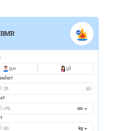
 BMR
?
ប្រុស
ស្រី
្មានហើយ?
(ឆ្នាំ)
មាន?
cm
ន?
kg