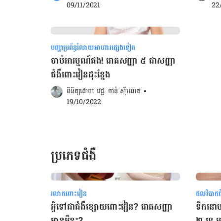
09/11/2021
22
បញ្ហាប្រព័ន្ធរំលាយអាហារផ្សេងទៀត
ចាប់អារម្មណ៍ផង! រោគសញ្ញា ៥ ជាសញ្ញា
ជំងឺពោះវៀនដុះខ្នែង
ពិនិត្យដោយ 
វេជ្ជ. ចាន់ ស៊ីណេត
•
19/10/2022
ប្រភេទជំងឺ
រលាកពោះវៀន
ផលវិបាកជំ
អ្វីទៅជាជំងឺខ្សោយពោះវៀន? រោគសញ្ញា
​ទឹក​នោម
មានអ្វីខ្លះ?
២ ទេ ម