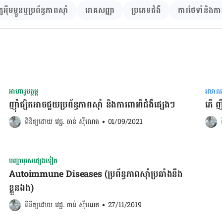
តូអុីមម្ញូនឬប្រព័ន្ធភាពស៊ាំ
រោគសញ្ញា
ប្រភេទជំងឺ
ការថែទាំនិងកា
អាហារូបត្ថម្ភ
រលាកពោ
ញ៉ាំផ្សិតអាចជួយប្រព័ន្ធភាពស៊ាំ​ និងការពារពីជំងឺផ្សេងៗ
ភើ ញ
ពិនិត្យដោយ 
វេជ្ជ. ចាន់ ស៊ីណេត
•
01/09/2021
បញ្ហាបុរសផ្សេងទៀត
Autoimmune Diseases (ប្រព័ន្ធភាពស៊ាំ​ប្រឆាំង​នឹង​
ខ្លួន​ឯង)
ពិនិត្យដោយ 
វេជ្ជ. ចាន់ ស៊ីណេត
•
27/11/2019