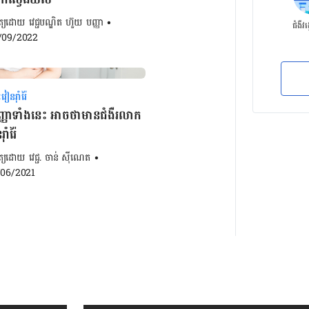
ិត្យដោយ 
វេជ្ជបណ្ឌិត ហ៊ួយ បញ្ញា
•
ជំងឺវង្
/09/2022
នរ៉ាំរ៉ៃ
ញាទាំងនេះ អាចថាមានជំងឺរលាក
ាំរ៉ៃ
ិត្យដោយ 
វេជ្ជ. ចាន់ ស៊ីណេត
•
/06/2021