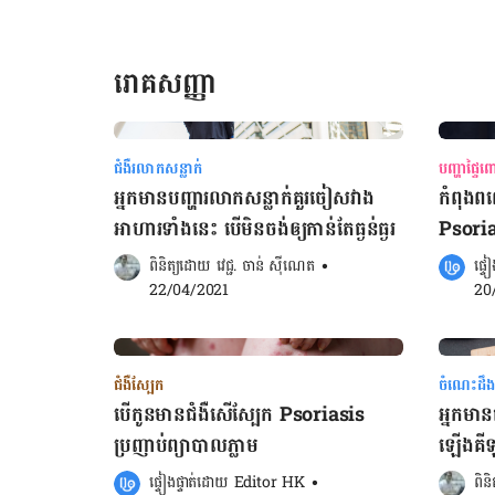
ជា៖ ជំងឺ​រលាក​សន្លាក់( Rheumatoid arthritis ) ដោយ​សារ​
អង់ទីករ​​ទៅ​ប្រឆាំង​ផ្ទាល់​លើ​សន្លាក់​ ​បង្ក​ឲ្យ​​ហើម​រលាក​​ និង​ឈឺ​ចាប់​។​​​
ករណី​ព្យាបាល​​ពេលយឺតពេល​​ សន្លាក់​នឹង​ខូចខាតធ្ងន់ធ្ងរ​មិន​អាច​កែកុន​
រោគសញ្ញា
បាន​ឡើយ​។ ជំងឺ​លូផឹស (Lupus ) ករណី​នេះ​អង់ទីករ​មិន​ទៅ​ប្រឆាំង​
លើ​តែ​កោសិកា​សន្លាក់​ប៉ុណ្ណោះ​ទេ​ ថែមទាំង​ប្រឆាំង​ទៅ​នឹងសួត ​គ្រាប់​
ឈាម សរសៃ​ប្រសាទ ​ក៏ដូចជា​​តម្រង​នោម​ជាដើម។ កម្មវិធីពិនិត្យ​សុខ
ភាពក្រពះពោះវៀនអនឡាញ កម្មវិធីពិនិត្យ​​ជំងឺ​រលាក​ពោះ​វៀន​រ៉ាំរ៉ៃ​
ជំងឺរលាកសន្លាក់
បញ្ហាផ្ទៃព
អនឡាញ កម្មវិធី​ពិនិត្យ​​ជំងឺ​​មហារីក​ពោះវៀន​ធំ​អន​ឡាញ កម្មវិធីពិនិត្យ​សុខ
អ្នកមាន​បញ្ហារលាកសន្លាក់គួរចៀសវាង
កំពុងពព
ភាពក្រពះពោះវៀនអនឡាញ រលាក​ពោះវៀន​រ៉ាំរ៉ៃ ( IBD ) ដោយ​សារ​
អាហារទាំងនេះ បើមិនចង់ឲ្យ​កាន់តែធ្ងន់ធ្ងរ
Psoria
ប៉ះពាល់​លើ​ជាលិកា​ភ្នាស​​ពោះវៀន ​អាការៈ​មួយ​ចំនួននឹង​បង្ហាញ​ដូចជា​
រាកញឹកញាប់​ បន្ទោរបង់មាន​ឈាម​ ឧស្សាហ៍​ផោម ឈឺ​ពោះ​ ក្ដៅ​ខ្លួន ​និង​
ពិនិត្យដោយ 
វេជ្ជ. ចាន់ ស៊ីណេត
•
ផ្ទ
ស្រក​ទម្ងន់​។ ជំងឺ​ក្រុណ្ហ( Crohn’s disease ) និង​ដំបៅ​ពោះវៀន
22/04/2021
20
ឧស្សាហ៍​ជួប​ប្រទះ​បំផុត។ ជំងឺ​ក្រិន​សរសៃ​ប្រសាទ ( Multiple
Sclerosis ) វា​ធ្វើ​ឲ្យ​បាត់​មុខងារ​នៃ​ប្រព័ន្ធ​ប្រសាទ ធ្វើ​ឲ្យ​មាន​រោគ​សញ្ញា​
ដូចជា ឈឺ​ចាប់​ ពិការ​​ភ្នែក ខ្សោយ​ […]
ជំងឺស្បែក
ចំណេះដឹង
បើ​កូន​មាន​ជំងឺ​សើ​ស្បែក Psoriasis ​
អ្នកមា
ប្រញាប់​ព្យាបាល​ភ្លាម
ឡើងគីឡ
ផ្ទៀងផ្ទាត់ដោយ 
Editor HK
•
ពិន