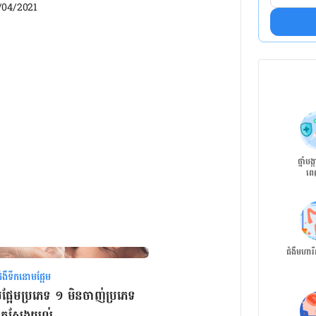
/04/2021
ថ្នាំបង
ពេ
ជំងឺមហារ
ងឺទឹកនោមផ្អែម
​ផ្អែម​ប្រភេទ​​ ១ មិន​ចាញ់​ប្រភេទ ​
ក​ស្វែងយល់