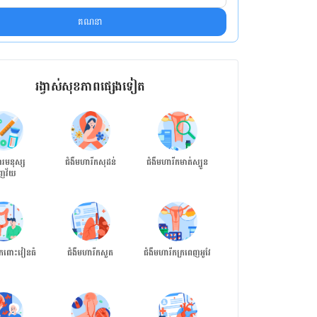
គណនា
រង្វាស់​សុខភាព​ផ្សេង​ទៀត
្ការមនុស្ស
ជំងឺមហារីកសុដន់
ជំងឺមហារីកមាត់ស្បូន
ការវាយតម្លៃវដ្តរដូវស្ត្រី
ញវ័យ
ីកពោះវៀនធំ
ជំងឺមហារីកសួត
ជំងឺមហារីកក្រពេញអូវែ
ជំងឺកូវីដ-១៩