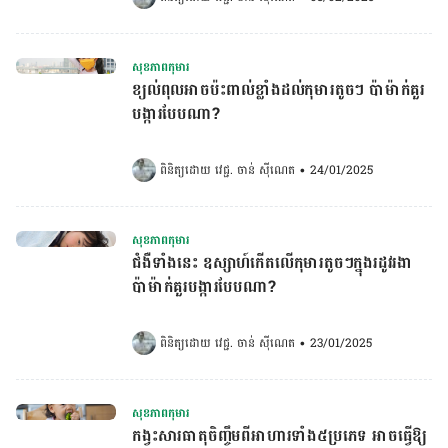
សុខភាពកុមារ
ខ្យល់ពុលអាចប៉ះពាល់ខ្លាំងដល់កុមារតូចៗ ប៉ាម៉ាក់គួរ
បង្ការបែបណា?
ពិនិត្យដោយ 
វេជ្ជ. ចាន់ ស៊ីណេត
•
24/01/2025
សុខភាពកុមារ
ជំងឺទាំងនេះ ឧស្សាហ៍កើតលើកុមារតូចៗក្នុងរដូវរងា
ប៉ាម៉ាក់គួរបង្ការបែបណា?
ពិនិត្យដោយ 
វេជ្ជ. ចាន់ ស៊ីណេត
•
23/01/2025
សុខភាពកុមារ
កង្វះសារធាតុចិញ្ចឹមពីអាហារទាំង៥ប្រភេទ អាចធ្វើឱ្យ