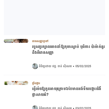
រោគសញ្ញាទូទៅ
របួសខួរក្បាលអាចនាំឱ្យកុមារស្លាប់ ឬពិការ ប៉ាម៉ាក់គួរ
ដឹងពីរោគសញ្ញា
ពិនិត្យដោយ 
វេជ្ជ. ចាន់ ស៊ីណេត
•
05/02/2025
ថ្នាំបង្ការ
ធ្វើម៉េចឱ្យកូនអាយុក្រោម៦ខែមានអង់ទីករបង្ការជំងឺ
ផ្តាសាយធំ?
ពិនិត្យដោយ 
វេជ្ជ. ចាន់ ស៊ីណេត
•
03/02/2025