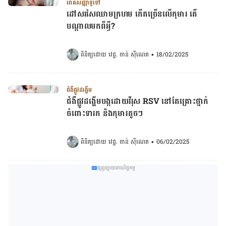
រោគសញ្ញាទូទៅ
ដៅសរសៃឈាមក្រហម កើតច្រើនលើកុមារ តើ
បណ្តាលមកពីអ្វី?
ពិនិត្យដោយ 
វេជ្ជ. ចាន់ ស៊ីណេត
•
18/02/2025
ជំងឺផ្លូវដង្ហើម
ជំងឺផ្លូវដង្ហើមបង្កដោយវីរុស RSV នៅតែគ្រោះថ្នាក់
ចំពោះទារក និងកុមារតូចៗ
ពិនិត្យដោយ 
វេជ្ជ. ចាន់ ស៊ីណេត
•
06/02/2025
ផ្សព្វផ្សាយពាណិជ្ជកម្ម