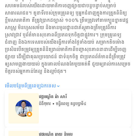
សហគមន៍​របស់យើង​ដោយ​មាតិកា​ចេញផ្សាយជាបន្តបន្ទាប់សម្រាប់
សាធារណជន។ តួនាទីរបស់​ក្រុមគ្រូពេទ្យ ឬ​អ្នក​ជំនាញ​ក្នុងការ​ត្រួតពិនិត្យ​
ខ្លឹមសារ​មាតិកា គឺ​ត្រូវ​ប្រាកដ​ច្បាស់ ១០០% ត្រឹមត្រូវ​ទៅតាម​ក្បួនខ្នាតវេជ្ជ
សាស្ត្រ មិនហួសសម័យ និង​មានមូលដ្ឋាន​ជា​ភ័ស្តុតាង​ត្រឹមត្រូវ​ពី​ការ​
ស្រាវជ្រាវ ឬ​ព័ត៌មាន​សុខភាព​ពី​ប្រភព​ទុកចិត្ត​ជាផ្លូវការ។ ក្រុមគ្រូពេទ្យ
ជំនាញ និង​ឯកទេស​របស់យើង​ធ្វើការ​ទាំង​ថ្ងៃទាំងយប់ សម្រាក​តិចម៉ោង
ប្រសិន​បើ​តម្រូវ​ឲ្យ​ត្រួតពិនិត្យ​រាល់​មាតិកា​ពី​បញ្ហា​សុខភាព​នានា​ដើម្បី​ចេញ​
ផ្សាយ ដើម្បី​ជា​គុណប្រយោជន៍ ជា​ទំនុកចិត្ត ជា​ប្រភព​ព័ត៌មាន​ដ៏​ត្រឹមត្រូវ
ឲ្យសាមញ្ញ​ងាយយល់ ក្នុងគោលបំណង​តែមួយ​គត់​គឺ ជួយ​ឲ្យ​រាល់ការសម្រេច
ចិត្ត​របស់​អ្នក​កាន់តែ​ល្អ និង​ល្អ​បំផុត។
មើល​បន្ថែម​ពី​គ្រូពេទ្យ​ឯកទេស
វេជ្ជបណ្ឌិត ឆំា សារី
ជំងឺកុមារ
• មន្ទីរពេទ្យ គន្ធបប្ផាទី៤
វេជ្ជបណ្ឌិត ឆាយ និមល