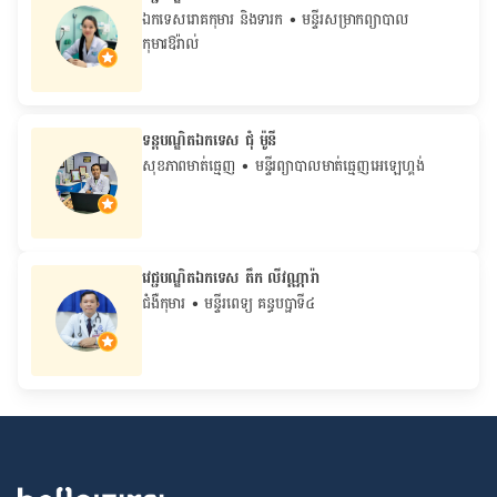
ឯកទេសរោគកុមារ និងទារក
• មន្ទីរសម្រាកព្យាបាល
កុមារឱរ៉ាល់
ទន្តបណ្ឌិតឯកទេស ជុំ ម៉ូនី
សុខភាពមាត់ធ្មេញ
• មន្ទីរព្យាបាលមាត់ធ្មេញអេឡេហ្គង់
វេជ្ជបណ្ឌិតឯកទេស តឹក លីវណ្ណារ៉ា
ជំងឺកុមារ
• មន្ទីរពេទ្យ គន្ធបប្ផាទី៤