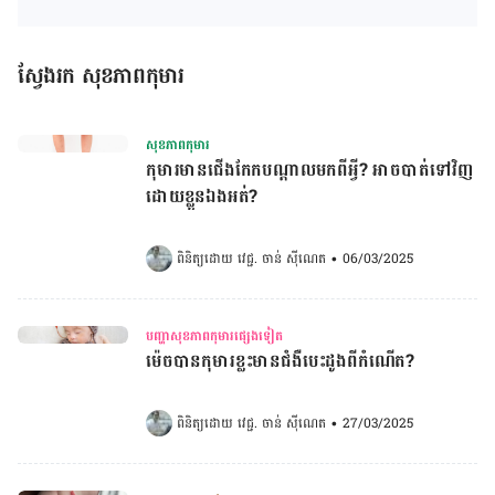
ស្វែងរក សុខភាពកុមារ
សុខភាពកុមារ
កុមារមានជើងកែកបណ្តាលមកពីអ្វី? អាចបាត់ទៅវិញ
ដោយខ្លួនឯងអត់?
ពិនិត្យដោយ 
វេជ្ជ. ចាន់ ស៊ីណេត
•
06/03/2025
បញ្ហាសុខភាពកុមារផ្សេងទៀត
ម៉េចបានកុមារខ្លះមានជំងឺបេះដូងពីកំណើត?
ពិនិត្យដោយ 
វេជ្ជ. ចាន់ ស៊ីណេត
•
27/03/2025