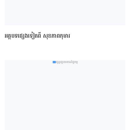
អត្ថបទផ្សេងទៀតពី សុខភាពកុមារ
ផ្សព្វផ្សាយពាណិជ្ជកម្ម