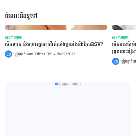
ចំណេះដឹងទូទៅ
សុខភាពកុមារ
សុខភាពកុមារ
ម៉េចទារក និងកុមារគួរចាក់វ៉ាក់សាំងប្រឆាំងនឹងវីរុសRSV?
ម៉េចបានប៉ាម៉ា
គ្រុនពោះវៀន
ផ្ទៀងផ្ទាត់ដោយ 
Editor HK
•
15/09/2025
ផ្ទៀងផ្ទាត
ផ្សព្វផ្សាយពាណិជ្ជកម្ម