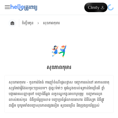
ចិញ្ចឹមកូន
សុខភាពកុមារ
សុខភាពកុមារ
សុខភាព​កុមារ - កូន​កាន់​តែ​ធំ ការ​ញ៉ាំ​ចំណី​ផ្ដេសផ្ដាស បញ្ហា​ការ​រស់​នៅ អាកាសធាតុ
សុទ្ធ​តែ​ជា​អ្វី​ដែល​កូនៗ​ប្រឈម។ ដូច្នេះ​ម៉ាក់ៗ គួរ​ស្វែងយល់​ឲ្យ​កាន់​តែ​ច្រើន​ពី ថ្នាំ
បង្ការ​រោគសញ្ញាទូទៅ ​បញ្ហា​ជំងឺឆ្លង លក្ខខណ្ឌ​​កង្វះអាហារូបត្ថម្ភ ​ បញ្ហាការលូត
លាស់​របស់​កូន ​ ជំងឺប្រព័ន្ធប្រសាទ ​បញ្ហាប្រព័ន្ធរំលាយអាហារ ​ជំងឺស្បែក ​​ជំងឺផ្លូវ
ដង្ហើម​ ​បូករួម​ទាំង​បញ្ហាសុខភាពផ្សេងទៀត ​ឲ្យ​បាន​ច្រើន និង​ប្រុងប្រយ័ត្ន​ខ្ពស់