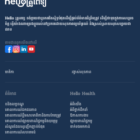
Hello គ្រូពេទ្យ ​ចង់​ក្លាយ​ជា​ប្រភព​ជិតស្និទ្ធបំផុតដើម្បី​ផ្ដល់​ព័ត៌មាន​ដ៏​ត្រឹមត្រូវ​ ដើម្បី​ជា​ទុន​ក្នុង​ការ​សម្រេច​
ចិត្ត ធ្វើ​យ៉ាង​ណា​ឲ្យ​បងប្អូន​រស់នៅ​ប្រកប​ដោយ​សុខភាព​ល្អ​បរិបូរណ៍ និង​ស្រស់ស្រាយ​សុខសប្បាយ​ជា​
ដរាប
តាម​ដាន​ពួក​យើង​នៅ​លើ
មាតិកា
រង្វាស់​សុខភាព
ព័ត៌មាន
Hello Health
ខនិងលក្ខខណ្ឌ
អំពីយើង
គោលការណ៍ឯកជនភាព
អំពី​ថ្នាក់ដឹកនាំ
គោលការណ៍​ខ្លឹម​សារ​មាតិកា​និង​ការ​កែតម្រូវ
ឱកាស​ការងារ
គោលការណ៍ផ្សាយពាណិជ្ជកម្មនិងឧបត្ថម្ភ
ផ្សាយពាណិជ្ជកម្ម
សំណួរ​ដែល​សួរ​ញឹកញាប់​បំផុត
ទាក់ទងមកកាន់
គោលការណ៍​សហគមន៍