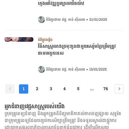
ក្មេងអភិវឌ្ឍខួរក្បាលយឺតយ៉ាវ
ពិនិត្យដោយ 
វេជ្ជ. ចាន់ ស៊ីណេត
•
21/01/2025
ជំងឺផ្លូវដង្ហើម
វីធីសាស្រ្តលាងច្រមុះកូនជាមួយសេរ៉ូមប្រៃត្រឹមត្រូវ
តាមបចេ្ចកទេស
ពិនិត្យដោយ 
វេជ្ជ. ចាន់ ស៊ីណេត
•
13/01/2025
1
2
3
4
5
...
76
អ្នកជំនាញវេជ្ជសាស្ត្ររបស់យើង
ក្រុមគ្រូពេទ្យជំនាញ និង​អ្នក​ត្រួតពិនិត្យ​មាតិការាល់ការចេញផ្សាយ សុទ្ធតែ
ជា​ក្រុម​គ្រូពេទ្យ​ដែល​បញ្ចប់ការសិក្សាត្រឹមត្រូវ និង​ទទួល​ស្គាល់​ជាផ្លូវការ​
ដោយ​ក្រសួងសុខាភិបាលឬស្ថាប័ន​ពាក់ព័ន្ធ​ផ្លូវការ ដើម្បីលើកស្ទួយ​