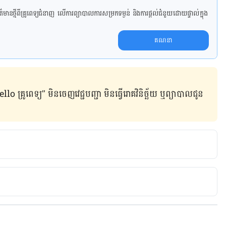
ាន​ថ្មី​ពី​គ្រូពេទ្យ​ជំនាញ លើ​ការ​ព្យា​បាល​ការសម្រក​ទម្ងន់ និងការផ្តល់ជំនួយដោយផ្ទាល់​ក្នុង​
គណនា
ូពេទ្យ” មិន​ចេញ​វេជ្ជបញ្ជា មិន​ធ្វើ​រោគវិនិច្ឆ័យ ឬ​ព្យាបាល​ជូន​
als/lancet/article/PIIS0140-6736(21)02178-4/fulltext
ancer/causes-prevention/risk/infectious-agents/hpv-
vical-cancer/faqs/should-i-get-the-cervical-cancer-