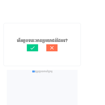
តើអត្ថបទនេះមានប្រយោជន៍ដែរទេ?
ផ្សព្វផ្សាយពាណិជ្ជកម្ម