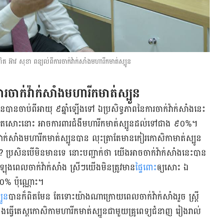
ណ្ឌិត អ៊ាវ សុខា ពន្យល់ពីការចាក់វ៉ាក់សាំងមហារីកមាត់ស្បូន
រ​ចាក់​វ៉ាក់សាំង​មហារីក​មាត់ស្បូន
បូន​បាន​ចាប់​ពី​អាយុ ៩ឆ្នាំ​ឡើង​ទៅ ឯ​ប្រសិទ្ធភាព​នៃ​ការ​ចាក់វ៉ាក់​សាំង​នេះ​
់​​តែ​សោះនោះ អាច​ការពារ​ជំងឺ​មហារីក​មាត់ស្បូន​ដល់​ទៅ​​ជាង ៩០%។
៉ាក់សាំង​មហារីក​មាត់ស្បូន​បាន លុះ​ត្រា​តែ​មាន​កៀរ​កោសិកា​​មាត់ស្បូន​
ប្រសិន​បើ​មិនមាន​ទេ នោះ​បញ្ជាក់​ថា យើង​អាច​ចាក់វ៉ាក់សាំង​នេះ​បាន
ឡុងពេលចាក់វ៉ាក់សាំង ស្រីៗ​យើង​មិន​ត្រូវ​​មាន​
ផ្ទៃពោះ
​ឲ្យ​សោះ ឯ​
៧០% ប៉ុណ្ណោះ។
បូន
​បាន​ក៏​ពិត​មែន តែទោះ​យ៉ាង​ណា​ក្រោយ​ពេលចាក់​វ៉ាក់សាំង​រួច ស្ត្រី​
ិង​ធ្វើ​តេស្ត​កោសិកា​មហារីក​មាត់​ស្បូនជាមួយ​គ្រូពេទ្យ​ជំនាញ រៀងរាល់