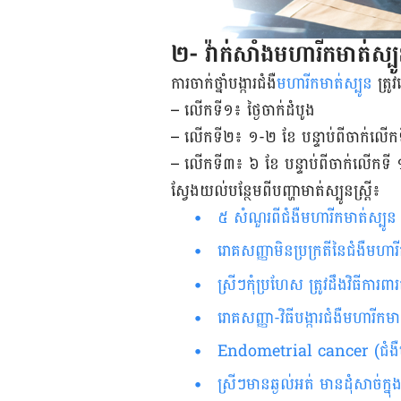
២- វ៉ាក់សាំង​​មហារីក​មាត់ស្បូន​
ការ​ចាក់​ថ្នាំ​បង្ការ​ជំងឺ​
មហារីកមាត់​ស្បូន
ត្រូ
– លើកទី១៖ ថ្ងៃចាក់ដំបូង
– លើកទី២៖ ១-២ ខែ បន្ទាប់ពីចាក់លើក
– លើកទី៣៖ ៦ ខែ បន្ទាប់ពីចាក់លើកទី
ស្វែងយល់បន្ថែមពីបញ្ហាមាត់ស្បូនស្ត្រី៖
៥ សំណួរពីជំងឺមហារីកមាត់ស្បូន ន
រោគសញ្ញា​មិន​ប្រក្រតី​នៃជំងឺ​មហារីក​មាត់​ស្បូន​ ស្រី​ៗ​គួរ​ដឹង​​​​​​​​​​​​​​
ស្រីៗកុំប្រហែស ត្រូវដឹងវិធីការពា
រោគសញ្ញា-វិធីបង្ការជំងឺមហារីកមាត
Endometrial cancer (ជំងឺមហ
ស្រីៗមានឆ្ងល់អត់ មាន​ដុំសាច់