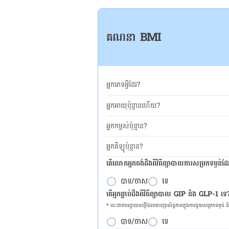
គណនា BMI
អ្នកភេទអ្វីដែរ?
អ្នកអាយុប៉ុន្មានហើយ?
អ្នកកម្ពស់ប៉ុន្មាន?
អ្នកគីឡូប៉ុន្មាន?
តើលោកអ្នកចង់ដឹង​ពីវិធីព្យាបាលការសម្រកទម្ងន់ដ
បាទ/ចាស
ទេ
តើអ្នកធ្លាប់ដឹងពីវិធីព្យាបាល GIP និង GLP-1 ទេ
* នេះ​ជា​ការ​ព្យា​បាល​ថ្មីដែល​​មាន​ប្រសិទ្ធ​ភាព​ក្នុង​ការ​ជួយ​សម្រក​ទម្ងន់ 
បាទ/ចាស
ទេ