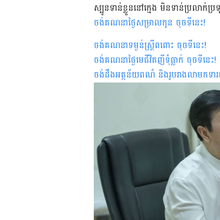
ស្បូន​ទាន់​ខ្លួន​នៅ​ក្មេង មិន​ទាន់​ប្រលាក់​ប្
ចង់គណនាថ្ងៃសម្រាលកូន ចុចទីនេះ
!
ចង់គណនាទម្ងន់ស្រ្តីពពោះ ចុចទីនេះ
!
ចង់គណនាថ្ងៃមេជីវិតញីទុំធ្លាក់ ចុចទីនេះ
!
ចង់ដឹងអត្ថន័យពណ៌ និងរូបរាងលាមកទារ