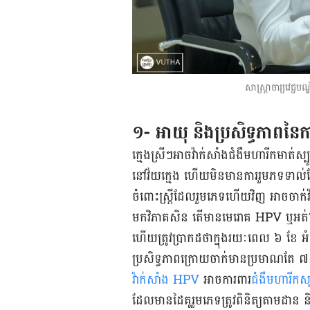
សាស្ត្រាចារ្យវេជ្ជប
១- អាយុ និង​ប្រសិទ្ធភាព​នៃ​កា
ក្មេង​ស្រីៗ​អាច​វ៉ាក់សាំង​ជំងឺ​មហារីក​មាត់​ស្
នៅ​វ័យ​ក្មេង ហើយ​មិន​មាន​ការ​រួមភទ​ទាល
ចំពោះ​ស្ត្រី​ដែល​រួមភេទ​ហើយ​វិញ អាច​ចាក់​វ
មក​វិភាគ​សិន តើ​​មាន​មេរោគ HPV ឬ​អត់? 
ហើយ​ត្រូវ​ប្រាកដ​ថា​ក្នុង​រយៈពេល ៦ ខែ អំ
ប្រសិទ្ធភាព​ក្រោយចាក់​មាន​ប្រមាណ​តែ 
វ៉ាក់សាំង​ HPV
អាច​ការពារ​
ជំងឺ​មហា​រីក​ស្
ដែល​មាន​ដៃគូរួមភេទ​ត្រូវ​ពិនិត្យ​តាមដាន ន