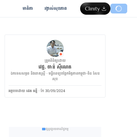
មាតិកា
រង្វាស់​សុខភាព
ត្រួតពិនិត្យដោយ
វេជ្ជ. ចាន់ ស៊ីណេត
ឯកទេសសម្ភព និងរោគស្ត្រី · ម​ន្ទីរពេទ្យបង្អែកមិត្តភាពកម្ពុជា-ចិន សែន
សុខ
អត្ថបទ​ដោយ
ដេត ធន្នី
·
កែ 30/09/2024
ផ្សព្វផ្សាយពាណិជ្ជកម្ម