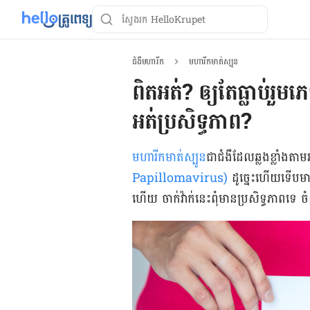
ជំងឺមហារីក
មហារីកមាត់ស្បូន
ពិតអត់? ឲ្យតែធ្លាប់​រួមភ
អត់​ប្រសិទ្ធភាព?
មហារីក​មាត់ស្បូន
​ជា​ជំងឺ​ដែល​ឆ្លង​ខ្លាំង​តា
Papillomavirus)
ដូច្នេះ​ហើយ​ទើប​មាន
ហើយ ចាក់វ៉ាក់​នេះ​ពុំ​មាន​ប្រសិទ្ធភាព