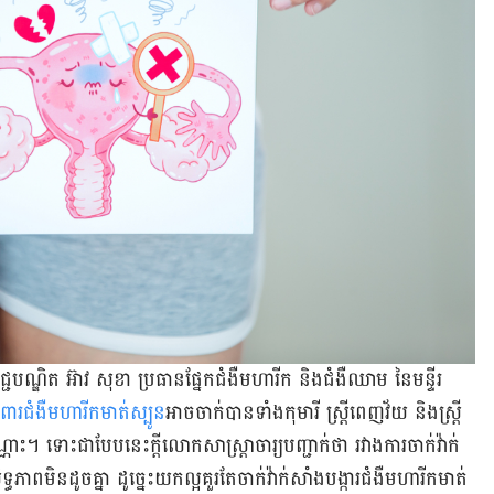
េជ្ជបណ្ឌិត អ៊ាវ សុខា ប្រធាន​ផ្នែក​ជំងឺ​មហារីក និង​ជំងឺ​ឈាម នៃ​មន្ទីរ
រពារ​ជំងឺ​មហារីក​មាត់ស្បូន​
អាច​ចាក់​បាន​ទាំង​កុមារី ស្ត្រី​ពេញ​វ័យ និង​ស្ត្រី​
ណោះ។ ទោះ​ជា​បែប​នេះ​ក្តី​លោក​សាស្ត្រាចារ្យ​បញ្ជាក់​ថា រវាង​ការ​ចាក់វ៉ាក់​
​មិន​ដូច​គ្នា ដូច្នេះ​យក​ល្អ​គួរ​តែ​ចាក់​វ៉ាក់​សាំង​បង្ការ​ជំងឺ​មហារីក​មាត់