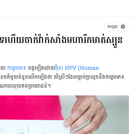
ទស្សនៈ
េទ​ហើយ​​ចាក់​វ៉ាក់សាំង​មហារីកមាត់​ស្បូន​
ម​រយៈ
ការ​រួមភេទ
បង្ក​ឡើង​ដោយ
​វីរុស HPV (Human
​មតិមួយ​ចំនួន​លើក​ឡើង​ថា បើ​ស្រីៗ​ដែល​ធ្លាប់​ប្រលូក​នឹង​ការ​រួមភេទ​
​ទេ ចំណាយ​លុយ​ឥត​ប្រយោជន៍។