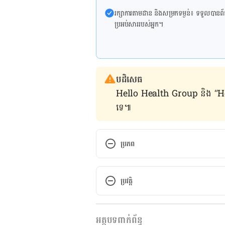
រក្សា​ការ​តាមដាន និងសម្រក​ទម្ងន់៖ ទទួលបាន​ព័ត៌​ម
ប្រអប់​សារ​របស់​អ្នក។
បដិសេធ
Hello Health Group និង “Hello គ្រ
ទេ៕
ប្រភព
https://www.thelancet.com/journ
ប្រវត្តិ
https://www.cancer.gov/about-c
vaccine-fact-sheet
កំណែ​ប្រែបច្ចុប្បន្ន
អត្ថបទពាក់ព័ន្ធ
30/09/2024
https://moffitt.org/cancers/cer