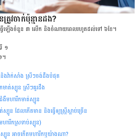
ត្រូវ​ចាក់ប៉ុន្មាន​ដង?
វ​ធ្វើ​ឡើង​ចំនួន ៣ លើក និង​ចំណាយ​ពេល​រហូត​ដល់​ទៅ ៦ខែ។
ទី ១
 ១។
ិងវ៉ាក់សាំង ស្រីៗចង់ដឹងបំផុត
​​​​​​​​​​​​​​​​​​​​​​​​​​​​​​​​​​​​​​​​​​​​​​​​​​​​​​
រជំងឺមហារីកមាត់ស្បូន
់ស្បូន ដែលកើតមាន និងធ្វើឲ្យស្រ្តីស្លាប់ច្រើន
ារីកស្រទាប់ស្បូន)
ក្នុងស្បូន អាចកើតមហារីកឬយ៉ាងណា?