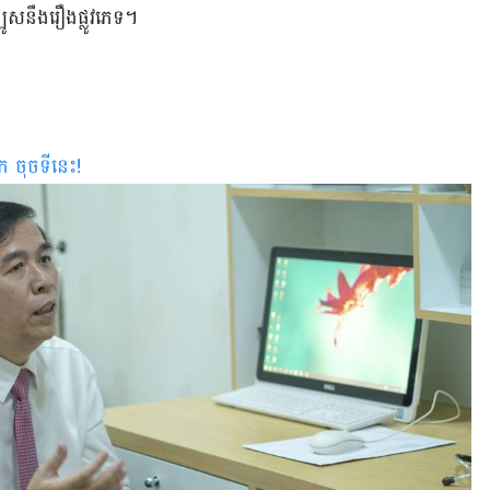
រឡូស​នឹង​រឿង​ផ្លូវ​ភេទ។
ក ចុចទីនេះ
!