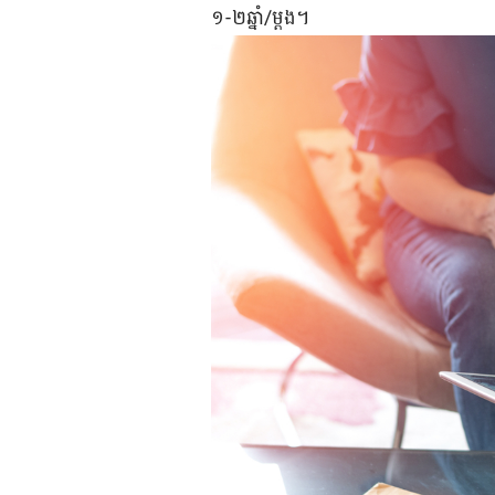
១-២ឆ្នាំ/ម្តង។