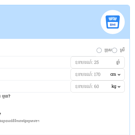
ប្រុស
ស្រី
ឆ្នាំ
cm
kg
ែរ ឬទេ?
?
និង​ព្យា​បាល​ជំ​ងឺ​ទឹក​នោម​ផ្អែម​ប្រភេទ២។