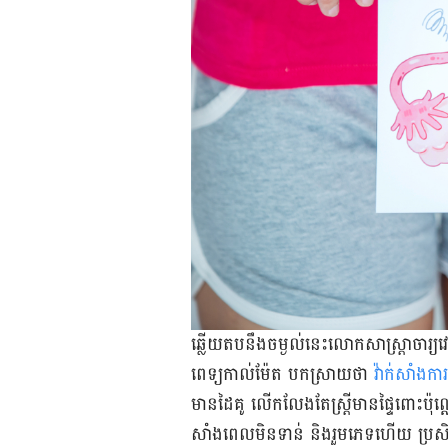
ឆ្លើយតប​នឹង​ចម្ងល់​នេះ​លោក​សាស្ត្រាចារ្យ​វ
ពេទ្យ​កាល់ម៉ែត បកស្រាយ​ថា
វ៉ាក់សាំង​កា
មាន​ដៃគូ លើក​លែង​តែ​ស្ត្រី​មាន​ផ្ទៃពោះ​ប៉ុណ្
សាំង​ពេល​មិន​ទាន់ និង​រួម​ភេទ​ហើយ ប្រសិទ្ធភាព