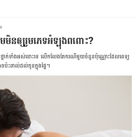
ាល
ាម​​មិន​ឲ្យ​រួមភេទ​អំឡុង​ពពោះ?
ះថ្នាក់​ទាំង​អស់​នោះ​ទេ លើក​លែង​តែ​ករណី​មួយ​ចំនួន​ប៉ុណ្ណោះ​ដែល​ពេទ្យ​
​ប៉ះពាល់ដល់​កូន​ក្នុង​ផ្ទៃ។