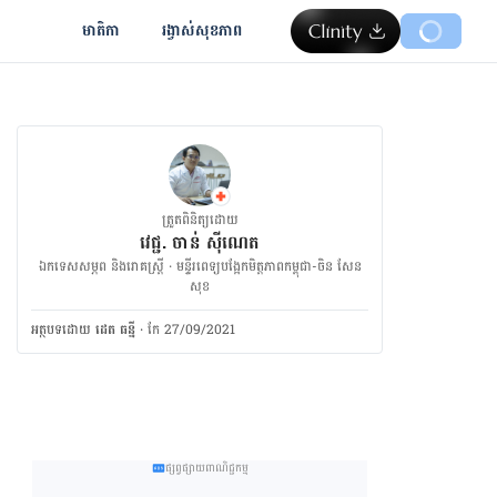
មាតិកា
រង្វាស់​សុខភាព
ត្រួតពិនិត្យដោយ
វេជ្ជ. ចាន់ ស៊ីណេត
ឯកទេសសម្ភព និងរោគស្ត្រី · ម​ន្ទីរពេទ្យបង្អែកមិត្តភាពកម្ពុជា-ចិន សែន
សុខ
អត្ថបទ​ដោយ
ដេត ធន្នី
·
កែ 27/09/2021
ផ្សព្វផ្សាយពាណិជ្ជកម្ម