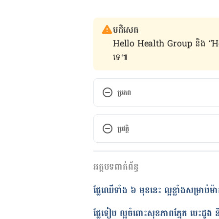
បដិសេធ
Hello Health Group និង “Hello គ្រ
ទេ៕
ប្រភព
Sex in pregnancy
ប្រវត្តិ
https://www.nhs.uk/pregnancy/
កំណែ​ប្រែបច្ចុប្បន្ន
Sex During Pregnancy: What E
អត្ថបទពាក់ព័ន្ធ
27/09/2021
https://www.parents.com/pregn
អត្ថបទ​ដោយ 
ដេត ធន្នី
ផ្លែ​ឈើ​ទាំង ​៦​ មុខ​នេះ ល្អ​ខ្លាំងសម្រាប់​ម
ត្រួតពិនិត្យដោយ 
វេជ្ជ. ចាន់ ស៊ីណេ
Is sex safe during pregnancy?
បច្ចុប្បន្នភាពដោយ៖ 
នូ សោភ័ណ្ឌ
​​ផ្លែ​ទៀប​ ល្អ​ចំពោះ​សុខភាពភ្នែក បេះដូង ន