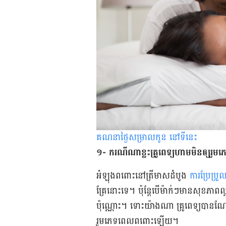
គណនាថ្ងៃសម្រាលកូន នៅទីនេះ
១- ករណី​ណា​ខ្លះ​គ្រូពេទ្យ​ហាមមិន​ឲ្យរួម
អំឡុង​ពពោះ​នៅ​ត្រីមាស​ដំបូង
ការ​ប្រែប្រួល
គ្រែ​នោះ​ទេ។ ប៉ុន្តែបើម៉ាក់ៗ​មានសុខភាព​ល្
ប៉ុណ្ណោះ។ ទោះ​យ៉ាង​ណា គ្រូពេទ្យ​បាន​ណែនា
រួមភេទ​​ពេល​ពពោះ​ឡើយ។