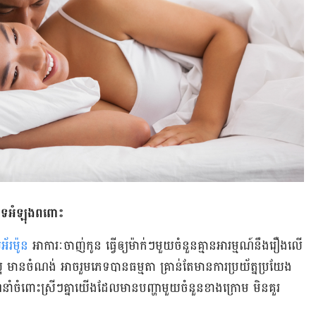
ភេទ​អំឡុង​ពពោះ
​អ័រម៉ូន
អាការៈ​ចាញ់​កូន ធ្វើ​ឲ្យ​ម៉ាក់ៗ​មួយ​ចំនួន​គ្មាន​អារម្មណ៍​នឹង​រឿង​លើ​
អ មាន​ចំណង់ អាច​រួមភេទ​បាន​ធម្មតា គ្រាន់​តែ​មាន​ការ​ប្រយ័ត្ន​ប្រយែង​
ំ​ចំពោះ​ស្រីៗ​គ្នាយើង​ដែល​មានបញ្ហា​មួយ​ចំនួន​ខាងក្រោម មិន​គួរ​