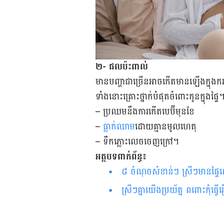
២- ផលប៉ះពាល់
មាន​បញ្ហា​ជាច្រើន​អាច​កើត​មាន​ឡើង​ក្នុង​ក
ទាំង​នោះ​គ្រោះថ្នាក់​បំផុត​ចំពោះ​កូន​ក្នុង​ផ្ទៃ
– ប្រឈម​នឹង​ការ​កើត​បេប៊ី​មុន​ខែ
–
ធ្លាក់​ឈាម​
ដោយ​គ្មាន​មូលហេតុ
– ទឹក​ភ្លោះ​លេច​ចេញ​ក្រៅ។
អត្ថបទពាក់ព័ន្ធ៖
៨ ចំណុចសំខាន់ៗ ស្រីៗមានផ្ទៃពោះ​គួ
ស្រីៗ​គ្នា​យើង​ប្រយ័ត្ន ព​ពោះកុំ​ធ្