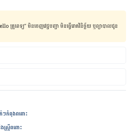
ូពេទ្យ” មិន​ចេញ​វេជ្ជបញ្ជា មិន​ធ្វើ​រោគវិនិច្ឆ័យ ឬ​ព្យាបាល​ជូន​
keeping-well/sex/
very Pregnant Person Should Know
ancy/my-life/sex-relationship/pregnancy-sex-guide/
៉ាក់ៗ​កំពុង​​ពពោះ
ត
ិង​ស្រ្តីពពោះ