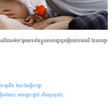
រណី​ដែល​ម៉ាក់ៗ​រួមភេទ​ទាំង​ខ្លួន​មាន​បញ្ហា​ដូច​រៀបរាប់​ខាងលើ ដែល​បញ្ហា​
។
រដឹង កុំ​ចេះ​តែ​ធ្វើ​តៗ​គ្នា
វើ​រឿង​ទាំង​នេះ អាច​គ្រោះថ្នាក់ កើតកូន​មុន​ខែ