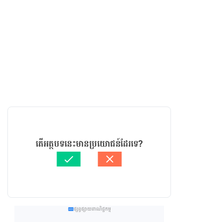
តើអត្ថបទនេះមានប្រយោជន៍ដែរទេ?
ផ្សព្វផ្សាយពាណិជ្ជកម្ម