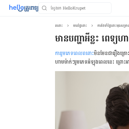
ពពោះ
មានផ្ទៃពោះ
ការថែទាំផ្ទៃពោះមុនសម្រ
មាន​​បញ្ហា​អីខ្លះ ពេទ្យ​ហ
ការ​រួមភេទ​ពេល​​ពពោះ
មិន​មែន​ជា​រឿង​គ្រោ
ហាម​ម៉ាក់ៗ​​រួមភេទ​អំឡុង​ពេល​នេះ ព្រោះ​អាច