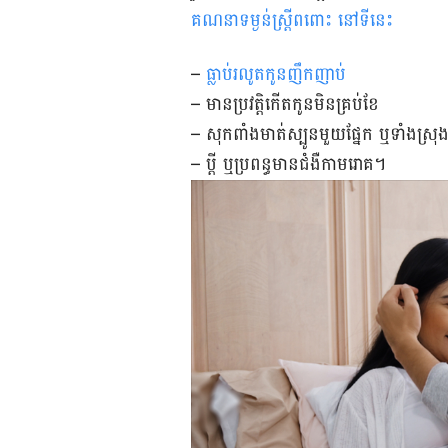
គណនាទម្ងន់ស្ត្រីពពោះ នៅទីនេះ
–
ធ្លាប់រលូតកូនញឹកញាប់
– មាន​ប្រវត្តិ​​កើត​កូន​មិន​គ្រប់​ខែ
– សុក​ពាំង​មាត់​ស្បូន​មួយ​ផ្នែក ឬ​ទាំង​ស្រុ
– ប្តី ឬ​ប្រពន្ធ​មាន​ជំងឺកាមរោគ។