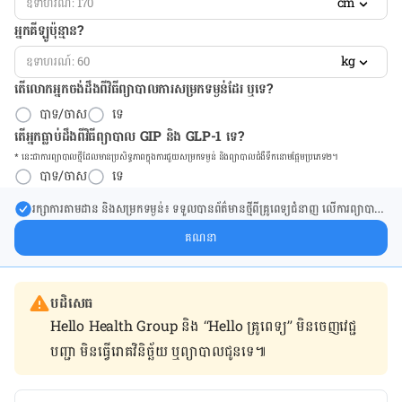
cm
អ្នកគីឡូប៉ុន្មាន?
kg
តើលោកអ្នកចង់ដឹង​ពីវិធីព្យាបាលការសម្រកទម្ងន់ដែរ ឬទេ?
បាទ/ចាស
ទេ
តើអ្នកធ្លាប់ដឹងពីវិធីព្យាបាល GIP និង GLP-1 ទេ?
* នេះ​ជា​ការ​ព្យា​បាល​ថ្មីដែល​​មាន​ប្រសិទ្ធ​ភាព​ក្នុង​ការ​ជួយ​សម្រក​ទម្ងន់ និង​ព្យា​បាល​ជំ​ងឺ​ទឹក​នោម​ផ្អែម​ប្រភេទ២។
បាទ/ចាស
ទេ
រក្សា​ការ​តាមដាន និងសម្រក​ទម្ងន់៖ ទទួលបាន​ព័ត៌​មាន​ថ្មី​ពី​គ្រូពេទ្យ​ជំនាញ លើ​ការ​ព្យា​បាល​
ការសម្រក​ទម្ងន់ និងការផ្តល់ជំនួយដោយផ្ទាល់​ក្នុង​ប្រអប់​សារ​របស់​អ្នក។
គណនា
បដិសេធ
Hello Health Group និង “Hello គ្រូពេទ្យ” មិន​ចេញ​វេជ្ជ
បញ្ជា មិន​ធ្វើ​រោគវិនិច្ឆ័យ ឬ​ព្យាបាល​ជូន​ទេ៕