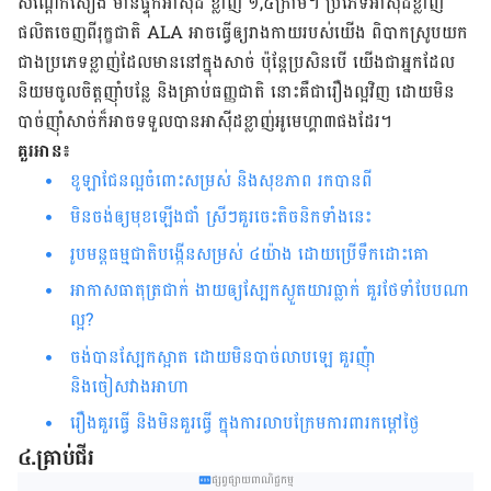
សណ្ដែកសៀង មានផ្ទុកអាស៊ីដ ខ្លាញ់ ១,៤ក្រាម។ ប្រភេទអាស៊ីដខ្លាញ់
ផលិតចេញពីរុក្ខជាតិ ALA អាចធ្វើឲ្យរាងកាយរបស់យើង ពិបាកស្រូបយក
ជាងប្រភេទខ្លាញ់ដែលមាននៅក្នុងសាច់ ប៉ុន្ដែប្រសិនបើ យើងជាអ្នកដែល
និយមចូលចិត្ដញ៉ាំបន្លែ និងគ្រាប់ធញ្ញជាតិ នោះគឺជារឿងល្អវិញ ដោយមិន
បាច់ញ៉ាំសាច់ក៏អាចទទួលបានអាស៊ីដខ្លាញ់អូមេហ្គា៣ផងដែរ។
គួរអាន៖
ខូឡាជែនល្អចំពោះសម្រស់ និងសុខភាព រកបានពី
មិនចង់ឲ្យមុខឡើងជាំ ស្រីៗ​គួរចេះតិចនិកទាំងនេះ
រូបមន្ត​​ធម្មជាតិ​បង្កើន​សម្រស់ ៤យ៉ាង ​​​ដោយ​ប្រើ​ទឹក​ដោះ​គោ​​​​​​​​​​​​​​​​​​​​​​​​​​​​​​​
អាកាសធាតុត្រជាក់ ងាយឲ្យស្បែកស្ងួតយារធ្លាក់ គួរថែទាំបែបណា
ល្អ?
ចង់បានស្បែកស្អាត ដោយមិនបាច់លាបឡេ គួរញុំា
និងចៀសវាងអាហា
រឿង​គួរ​ធ្វើ​ និង​មិន​គួរ​ធ្វើ​​ ក្នុង​ការ​លាប​ក្រែម​ការពារ​កម្ដៅ​ថ្ងៃ ​​​​​​​​​​​​​​​​​​​​​​​​​​​​​​​​​​​​​​​​​​​​​​​​​​​​​​​​​​​​​​​​​​​​​​
៤.គ្រាប់ជីរ
ផ្សព្វផ្សាយពាណិជ្ជកម្ម