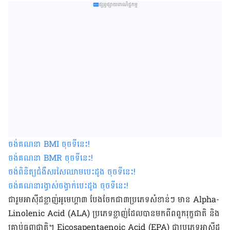
ផ្សព្វផ្សាយពាណិជ្ជកម្ម
ចង់គណនា
BMI
ចុចទីនេះ
!
ចង់គណនា
BMR
ចុចទីនេះ
!
ចង់ពិនិត្យជំងឺសរសៃឈាមបេះដូង ចុចទីនេះ
!
ចង់គណនារង្វាស់ចង្វាក់បេះដូង ចុចទីនេះ
!
ជារួមអាស៊ីដខ្លាញ់អូមេហ្គា៣ បែងចែកជា៣ប្រភេទសំខាន់ៗ មាន Alpha-
Linolenic Acid (ALA) ប្រភេទខ្លាញ់ដែលបានមកពីពពួករុក្ខជាតិ និង
គ្រាប់ធញ្ញជាតិ។ Eicosapentaenoic Acid (EPA) ជាប្រភេទអាស៊ីដ