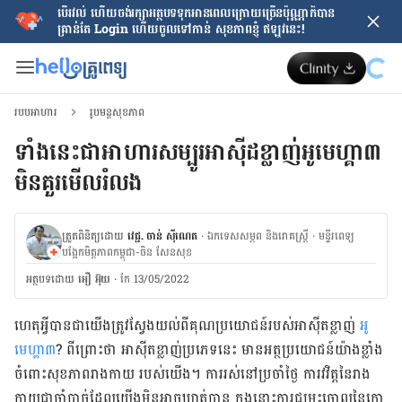
បើរវល់ ហើយចង់​រក្សាអត្ថបទទុកអានពេលក្រោយ​ច្រើនប៉ុណ្ណាក៏បាន
គ្រាន់តែ​ Login ហើយចូលទៅកាន់ សុខភាពខ្ញុំ ឥឡូវនេះ!
របបអាហារ
រូបមន្តសុខភាព
ទាំងនេះជាអាហារសម្បូរអាស៊ីដខ្លាញ់អូមេហ្គា៣
មិនគួរមើលរំលង
ត្រួតពិនិត្យដោយ
វេជ្ជ. ចាន់ ស៊ីណេត
·
ឯកទេសសម្ភព និងរោគស្ត្រី
·
ម​ន្ទីរពេទ្យ
បង្អែកមិត្តភាពកម្ពុជា-ចិន សែនសុខ
អត្ថបទ​ដោយ
អឿ អ៊ុយ
·
កែ 13/05/2022
ហេតុអ្វីបានជាយើងត្រូវស្វែងយល់ពីគុណប្រយោជន៍របស់អាស៊ីតខ្លាញ់
អូ
មេហ្គា៣
? ពីព្រោះថា អាស៊ីតខ្លាញ់ប្រភេទនេះ មានអត្ថប្រយោជន៍យ៉ាងខ្លាំង
ចំពោះសុខភាពរាងកាយ របស់យើង។ ការរស់នៅប្រចាំថ្ងៃ ការវវិត្ដនៃរាង
កាយជាចាំបាច់ដែលយើងមិនអាចឃាត់បាន ក្នុងនោះការជម្រុះចោលនៃកោ