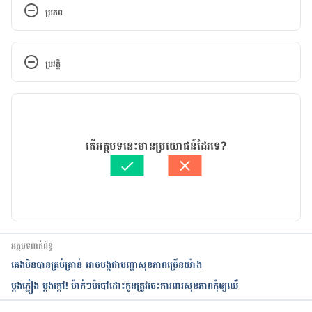
ប្រភព
The most important of Omega-3 fatty acids 
https://www.mountsinai.org/health-
ប្រវត្តិ
library/supplement/omega-3-fatty-acids
កំណែ​ប្រែបច្ចុប្បន្ន
Omega-3 Fatty Acids 
https://ods.od.nih.gov/factsheets/Omega3FattyAci
13/05/2022
ds-Consumer/
អត្ថបទ​ដោយ 
អឿ អ៊ុយ
តើអត្ថបទនេះមានប្រយោជន៍ដែរទេ?
ត្រួតពិនិត្យដោយ 
វេជ្ជ. ចាន់ ស៊ីណេត
Omega-3 Fatty Acids: An Essential Contribution 
បច្ចុប្បន្នភាពដោយ៖ 
អឿ អ៊ុយ
https://www.hsph.harvard.edu/nutritionsource/w
hat-should-you-eat/fats-and-cholesterol/types-of-
fat/omega-3-fats/
អត្ថបទពាក់ព័ន្ធ
Do Eggs Have Omega-3? 
គេងមិនបានគ្រប់គ្រាន់ អាចបង្កជាបញ្ហាសុខភាពច្រើនយ៉ាង
https://www.australianeggs.org.au/nutrition/ome
ម្ដងភ្លៀង ម្ដងក្ដៅ! ម៉ាក់ៗបំបៅដោះកូនត្រូវចេះការពារសុខភាពកុំឲ្យឈឺ
ga-3