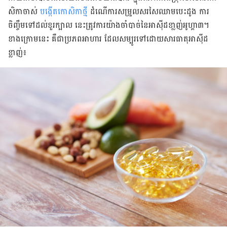
សិកាចាស់
បង្កើតកោសិកាថ្
មី ដំណើការសម្រួលសរសៃឈាមបេះដូង ការ
ចិញ្ចឹមទៅដល់ខួរក្បាល នេះត្រូវការយ៉ាងចាំបាច់នៃអាស៊ីដខា្លញ់អូហ្គា៣។
ខាងក្រោម​​​នេះ គឺជាប្រភពអាហារ ដែលសម្បូរទៅដោយសារធាតុអាស៊ីដ
ខ្លាញ់៖