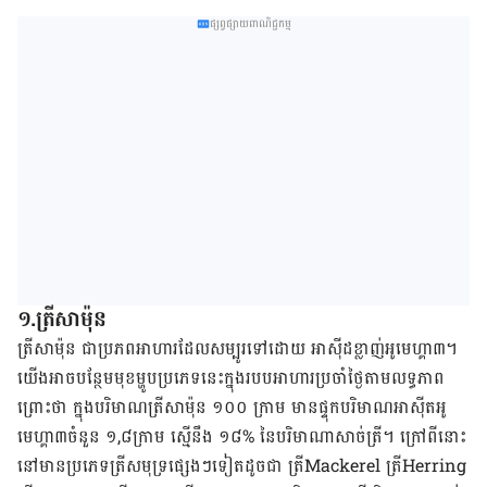
ផ្សព្វផ្សាយពាណិជ្ជកម្ម
១.ត្រីសាម៉ុន
ត្រីសាម៉ុន ជាប្រភពអាហារដែលសម្បូរទៅដោយ អាស៊ីដខ្លាញ់អូមេហ្គា៣។
យើងអាចបន្ថែមមុខម្ហូបប្រភេទនេះក្នុងរបបអាហារ​ប្រចាំ​ថ្ងៃ​តាមលទ្ធភាព
ព្រោះថា ក្នុងបរិមាណត្រីសាម៉ុន ១០០ ក្រាម មានផ្ទុកបរិមាណអាស៊ីតអូ
មេហ្គា៣ចំនួន ១,៨ក្រាម ស្មើនឹង ១៨% នៃបរិមាណាសាច់ត្រី។ ក្រៅពីនោះ
នៅមានប្រភេទត្រីសមុទ្រផ្សេងៗទៀតដូចជា ត្រីMackerel ត្រីHerring