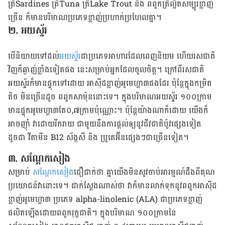
ត្រីSardines ត្រីTuna ត្រីLake Trout និង ពពួកត្រីល្អិតសម្បូរខ្លាញ់
ច្រើន ក៏មានបរិមាណប្រភេទខ្លាញ់ប្រហាក់ប្រហែលគ្នា។
២. អយស្ទ័រ
បើនិយាយទៅដល់
អយស្ទ័រ
ជាប្រភេទអាហារដែលពេញនិយម ហើយរសជាតិ
វិញក៏ឆ្ងាញ់ខ្លាំងទៀតផង នេះសម្រាប់អ្នកដែលចូលចិត្ដ។ ក្រៅពីរសជាតិ
អយស្ទ័រក៏មានផ្ទុកទៅដោយ អាស៊ីដខ្លាញ់អូមេហ្គា៣ផងដែរ ប៉ុន្ដែក្នុងកម្រិត
តិច មិនច្រើនដូច ពពួក​សាម៉ុននោះទេ។ ក្នុងបរិមាណអយស្ទ័រ ១០០ក្រាម
មានផ្ទុកអូមេហ្គា៣តែ០,៧ក្រាមប៉ុណ្ណោះ។ ប៉ុន្ដែយ៉ាងណាក៏ដោយ យើងក៏
អាចញ៉ាំ វាដោយរីករាយ ជាមួយនឹងការផ្ដល់ឲ្យនូវជីវជាតិប៉ូវផ្សេងទៀត
ដូចជា វីតាមីន B12 ស័ង្កសី និង ប្រូតេអ៊ីនផ្សេងៗជាច្រើនទៀត។
៣. សណ្ដែកសៀង
សម្រាប់
សណ្ដែកសៀង
ជឿជាក់ថា គ្នាយើងមិនសូវចាប់អារម្មណ៍ដឹងពីគុណ
ប្រយោជន៍វានោះទេ។ ជាក់ស្ដែងណាស់ថា វាក៏មានលាក់ទុកនូវពពួកអាស៊ីដ
ខ្លាញ់អូមេហ្គា៣ ប្រភេទ alpha-linolenic (ALA) ជាប្រភេទខ្លាញ់
ផលិតឡើងដោយពពួករុក្ខជាតិ។ ក្នុងបរិមាណ ១០០ក្រាមនៃ