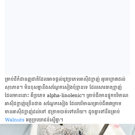
គ្រាប់ជីក៏ជាធញ្ញជាតិដែលអាចផ្ដល់នូវប្រភេទអាស៊ីដខ្លាញ់ អូមេហ្គា៣ដល់
សុខភាព។ មិនខុសគ្នានឹងសណ្ដែក​​សៀងប៉ុន្មានទេ ដែលសារធាតុខ្លាញ់
ដែលមាននោះ គឺប្រភេទ alpha-linolenic។ គ្រាប់ជីរមានផ្ទុកបរិមាណ
អាស៊ីដខ្លាញ់ច្រើនជាង សណ្ដែកសៀង ដែលបរិមាណគ្រាប់ជី៣៣ក្រាម
មានអាស៊ីដខ្លាញ់ដល់ទៅ ៥ក្រាមបាត់ទៅហើយ។ ដូចគ្នាទៅនឹងគ្រាប់
Walnuts
អត្ថប្រយោជន៍ស្មើគ្នា។