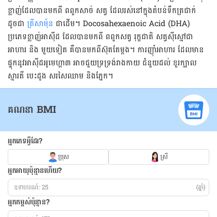
ខ្លាញ់ដែលបានមកពី ពពួកសាច់ សត្វ ដែលរស់នៅក្នុងតំបន់ទឹកត្រជាក់
ដូចជា
ត្រីសាម៉ុន
ជាដើម។ Docosahexaenoic Acid (DHA)
ប្រភេទខ្លាញ់អាស៊ីដ ដែលបានមកពី ពពួកសត្វ រុក្ខជាតិ សត្វស៊ីស្មៅជា
អាហារ និង មួយទៀត គឺបានមកពីស៊ុតតែម្ដង។ ការញ៉ាំអាហារ ដែលមាន
ផ្ទុកនូវអាស៊ីដ​អូមេហ្គា៣ អាចជួយទ្រទ្រង់រាងកាយ ជំនួយដល់ ខួរក្បាល
ស្មារតី បេះដូង សរសៃឈាម និងភ្នែក។
គណនា BMI
អ្នកភេទអ្វីដែរ?
ប្រុស
ស្រី
អ្នកអាយុប៉ុន្មានហើយ?
(ឆ្នាំ)
អ្នកកម្ពស់ប៉ុន្មាន?