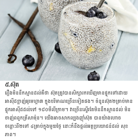
៥.ស៊ុត
រឿងមិននឹកស្មានដល់គឺថា ស៊ុតត្រូវបានសិក្សារកឃើញមានផ្ទុកទៅដោយ
អាស៊ីដខ្លាញ់អូមេហ្គា៣ ក្នុងបរិមាណច្រើន​ទៀតផង។ ចំនួនស៊ុត២គ្រាប់មាន
ផ្ទុកអាស៊ីដដល់ទៅ ១៨០មីលីក្រាម។ វាច្រើនស្ទើរតែមិននឹកស្មានដល់ មិន
ចាញ់​ពពួកត្រីសាម៉ុន។ យើងអាចសាកល្បងញ៉ាំស៊ុត បានយ៉ាងហោច
ចន្លោះពី២ទៅ ៤គ្រាប់ក្នុងមួយថ្ងៃ នោះក៏នឹងផ្ដល់អត្ថប្រយោជន៍ដល់ សុខ
ភាព។