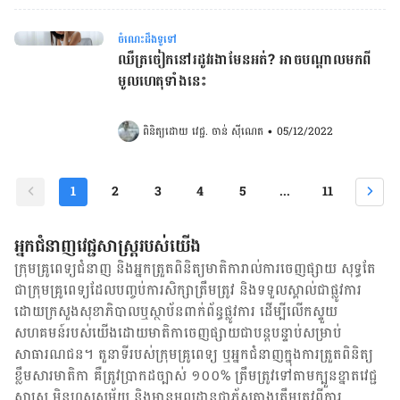
ចំណេះដឹងទូទៅ
ឈឺត្រចៀកនៅរដូវរងាមែនអត់? អាចបណ្តាលមកពី
មូលហេតុទាំងនេះ​​​​​​​​​​​​​​​​​​​​​​​​​​​​​​​​​​​​​​​​​​​​​​​​​​
ពិនិត្យដោយ 
វេជ្ជ. ចាន់ ស៊ីណេត
•
05/12/2022
1
2
3
4
5
...
11
អ្នកជំនាញវេជ្ជសាស្ត្ររបស់យើង
ក្រុមគ្រូពេទ្យជំនាញ និង​អ្នក​ត្រួតពិនិត្យ​មាតិការាល់ការចេញផ្សាយ សុទ្ធតែ
ជា​ក្រុម​គ្រូពេទ្យ​ដែល​បញ្ចប់ការសិក្សាត្រឹមត្រូវ និង​ទទួល​ស្គាល់​ជាផ្លូវការ​
ដោយ​ក្រសួងសុខាភិបាលឬស្ថាប័ន​ពាក់ព័ន្ធ​ផ្លូវការ ដើម្បីលើកស្ទួយ​
សហគមន៍​របស់យើង​ដោយ​មាតិកា​ចេញផ្សាយជាបន្តបន្ទាប់សម្រាប់
សាធារណជន។ តួនាទីរបស់​ក្រុមគ្រូពេទ្យ ឬ​អ្នក​ជំនាញ​ក្នុងការ​ត្រួតពិនិត្យ​
ខ្លឹមសារ​មាតិកា គឺ​ត្រូវ​ប្រាកដ​ច្បាស់ ១០០% ត្រឹមត្រូវ​ទៅតាម​ក្បួនខ្នាតវេជ្ជ
សាស្ត្រ មិនហួសសម័យ និង​មានមូលដ្ឋាន​ជា​ភ័ស្តុតាង​ត្រឹមត្រូវ​ពី​ការ​