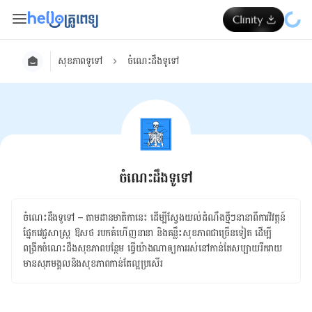
សុខភាពទូទៅ
ចំណេះដឹងទូទៅ
ចំណេះដឹងទូទៅ
ចំណេះដឹងទូទៅ – តាមដានមាតិកា​នេះ ​ដើម្បី​ស្វែងយល់​ដំណឹងថ្មីៗនានាពីការវិវត្តន៍
ផ្នែកវេជ្ជសាស្ត្រ​​​ ឱសថ របកគំហើញនានា និង​គន្លឹះសុខភាពជាច្រើនទៀត ដើម្បី​
ពង្រីកចំណេះដឹងសុខភាពបន្ថែម ធ្វើយ៉ាងណាឲ្យការរស់នៅកាន់តែសប្បាយរីករាយ
មានសុភមង្គលនិងសុខភាពកាន់តែល្អប្រសើរ