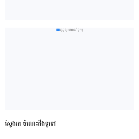
ផ្សព្វផ្សាយពាណិជ្ជកម្ម
ស្វែងរក ចំណេះដឹងទូទៅ