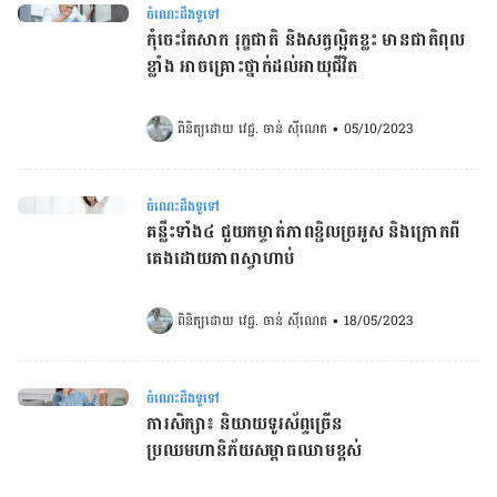
ចំណេះដឹងទូទៅ
កុំចេះតែសាក រុក្ខជាតិ និងសត្វល្អិតខ្លះ មានជាតិពុល
ខ្លាំង អាចគ្រោះថ្នាក់ដល់អាយុជីវិត
ពិនិត្យដោយ 
វេជ្ជ. ចាន់ ស៊ីណេត
•
05/10/2023
ចំណេះដឹងទូទៅ
គន្លឹះទាំង៤ ជួយកម្ចាត់ភាពខ្ជិលច្រអូស និងក្រោកពី
គេងដោយភាពស្វាហាប់
ពិនិត្យដោយ 
វេជ្ជ. ចាន់ ស៊ីណេត
•
18/05/2023
ចំណេះដឹងទូទៅ
ការសិក្សា៖ និយាយទូរស័ព្ទច្រើន
ប្រឈមហានិភ័យសម្ពាធឈាមខ្ពស់