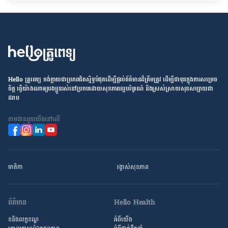
Hello គ្រូពេទ្យ ​ចង់​ក្លាយ​ជា​ប្រភព​ជិតស្និទ្ធបំផុតដើម្បី​ផ្ដល់​ព័ត៌មាន​ដ៏​ត្រឹមត្រូវ​ ដើម្បី​ជា​ទុន​ក្នុង​ការ​សម្រេច​
ចិត្ត ធ្វើ​យ៉ាង​ណា​ឲ្យ​បងប្អូន​រស់នៅ​ប្រកប​ដោយ​សុខភាព​ល្អ​បរិបូរណ៍ និង​ស្រស់ស្រាយ​សុខសប្បាយ​ជា​
ដរាប
តាម​ដាន​ពួក​យើង​នៅ​លើ
មាតិកា
រង្វាស់​សុខភាព
ព័ត៌មាន
Hello Health
ខនិងលក្ខខណ្ឌ
អំពីយើង