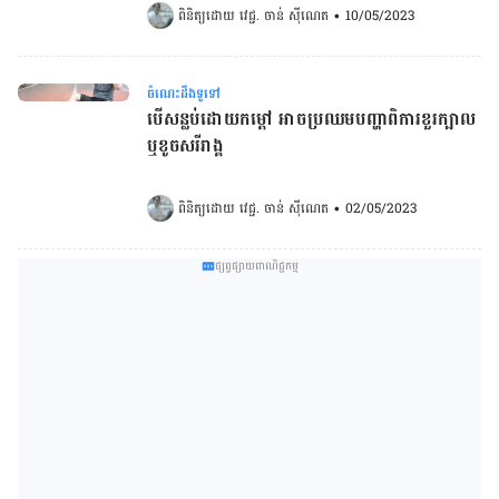
ពិនិត្យដោយ 
វេជ្ជ. ចាន់ ស៊ីណេត
•
10/05/2023
ចំណេះដឹងទូទៅ
បើសន្លប់ដោយកម្តៅ អាចប្រឈមបញ្ហាពិការខួរក្បាល
ឬខូចសរីរាង្គ
ពិនិត្យដោយ 
វេជ្ជ. ចាន់ ស៊ីណេត
•
02/05/2023
ផ្សព្វផ្សាយពាណិជ្ជកម្ម