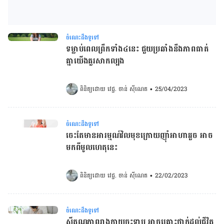
ចំណេះដឹងទូទៅ
ទម្លាប់ពេលព្រឹកទាំង៤នេះ ជួយប្រឆាំងនឹងភាពធាត់
គ្នាយើងគួរសាកល្បង
ពិនិត្យដោយ 
វេជ្ជ. ចាន់ ស៊ីណេត
•
25/04/2023
ចំណេះដឹងទូទៅ
ចេះតែមានអារម្មណ៍វិលមុខក្រោយញ៉ាំអាហាររួច អាច
មកពីមូលហេតុនេះ​
ពិនិត្យដោយ 
វេជ្ជ. ចាន់ ស៊ីណេត
•
22/02/2023
ចំណេះដឹងទូទៅ
សីតុណ្ហភាពរាងកាយចុះទាប អាចគ្រោះថ្នាក់ដល់ជីវិត