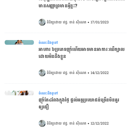
មានសញ្ញាព្រមានអ្វីខ្លះ?​​​​​​​​​​​​​​​​​​​​​​​​​​​​​​​​​​
ពិនិត្យដោយ 
វេជ្ជ. ចាន់ ស៊ីណេត
•
17/01/2023
ចំណេះដឹងទូទៅ
អាហារ ៦ប្រភេទញ៉ាំហើយអាចមានអាការៈឈឺក្បាល
ដោយមិនដឹងខ្លួន
ពិនិត្យដោយ 
វេជ្ជ. ចាន់ ស៊ីណេត
•
14/12/2022
ចំណេះដឹងទូទៅ
ញ៉ាំតែ៤ពែងក្នុងថ្ងៃ ផ្តល់អត្ថប្រយោជន៍ច្រើនមិនគួរ
ឲ្យជឿ
ពិនិត្យដោយ 
វេជ្ជ. ចាន់ ស៊ីណេត
•
12/12/2022