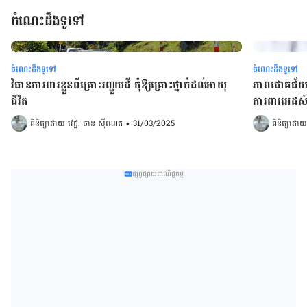
ចំណេះដឹងទូទៅ
ចំណេះដឹងទូទៅ
ចំណេះដឹងទូទៅ
វិធានការពារខ្លួនពីគ្រោះរញ្ជួយដី កុំឱ្យគ្រោះថ្នាក់ដល់អាយុ
ភាពជោគជ័យវេ
ជីវិត
ការពារអេដស៍ 
ពិនិត្យដោយ 
វេជ្ជ. ចាន់ ស៊ីណេត
•
31/03/2025
ពិនិត្យដោយ
ផ្សព្វផ្សាយពាណិជ្ជកម្ម