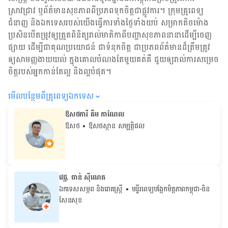
ស្រាវជ្រាវ ឬ​ព័ត៌មាន​សុខភាព​ពី​ប្រភព​ទុកចិត្ត​ជាផ្លូវការ។ ក្រុមគ្រូពេទ្យ
ជំនាញ និង​ឯកទេស​របស់យើង​ធ្វើការ​ទាំង​ថ្ងៃទាំងយប់ សម្រាក​តិចម៉ោង
ប្រសិន​បើ​តម្រូវ​ឲ្យ​ត្រួតពិនិត្យ​រាល់​មាតិកា​ពី​បញ្ហា​សុខភាព​នានា​ដើម្បី​ចេញ​
ផ្សាយ ដើម្បី​ជា​គុណប្រយោជន៍ ជា​ទំនុកចិត្ត ជា​ប្រភព​ព័ត៌មាន​ដ៏​ត្រឹមត្រូវ
ឲ្យសាមញ្ញ​ងាយយល់ ក្នុងគោលបំណង​តែមួយ​គត់​គឺ ជួយ​ឲ្យ​រាល់ការសម្រេច
ចិត្ត​របស់​អ្នក​កាន់តែ​ល្អ និង​ល្អ​បំផុត។
មើល​បន្ថែម​ពី​គ្រូពេទ្យ​ឯកទេស
ឱសថការី គឹម កាណែល
ឱសថ
• ឱសថស្ថាន សម្បត្តិផល
វេជ្ជ. ចាន់ ស៊ីណេត
ឯកទេសសម្ភព និងរោគស្ត្រី
• ម​ន្ទីរពេទ្យបង្អែកមិត្តភាពកម្ពុជា-ចិន
សែនសុខ