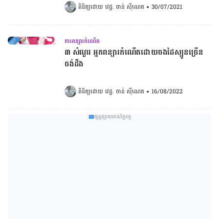
ពិនិត្យដោយ 
វេជ្ជ. ចាន់ ស៊ីណេត
•
30/07/2021
ការពន្យារកំណើត
៣ សំណួរ អ្នក​ពន្យារកំណើតដោយចងដៃស្បូនច្រើន
ចង់ដឹង​
ពិនិត្យដោយ 
វេជ្ជ. ចាន់ ស៊ីណេត
•
16/08/2022
ផ្សព្វផ្សាយពាណិជ្ជកម្ម