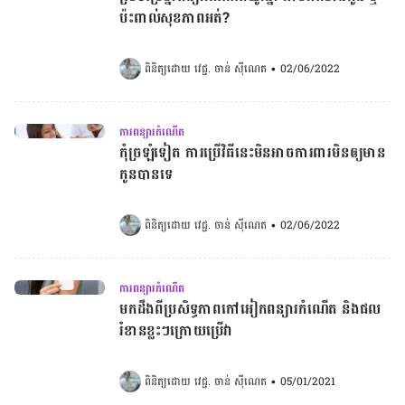
ប៉ះពាល់​សុខភាព​អត់?
ពិនិត្យដោយ 
វេជ្ជ. ចាន់ ស៊ីណេត
•
02/06/2022
ការពន្យារកំណើត
កុំច្រឡំទៀត ការប្រើវិធីនេះ​មិន​អាចការពារ​មិន​ឲ្យមាន
កូនបានទេ
ពិនិត្យដោយ 
វេជ្ជ. ចាន់ ស៊ីណេត
•
02/06/2022
ការពន្យារកំណើត
មកដឹងពីប្រសិទ្ធភាពកៅអៀកពន្យារកំណើត និងផល
រំខានខ្លះៗក្រោយប្រើវា
ពិនិត្យដោយ 
វេជ្ជ. ចាន់ ស៊ីណេត
•
05/01/2021