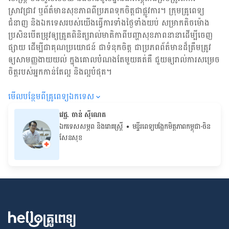
ស្រាវជ្រាវ ឬ​ព័ត៌មាន​សុខភាព​ពី​ប្រភព​ទុកចិត្ត​ជាផ្លូវការ។ ក្រុមគ្រូពេទ្យ
ជំនាញ និង​ឯកទេស​របស់យើង​ធ្វើការ​ទាំង​ថ្ងៃទាំងយប់ សម្រាក​តិចម៉ោង
ប្រសិន​បើ​តម្រូវ​ឲ្យ​ត្រួតពិនិត្យ​រាល់​មាតិកា​ពី​បញ្ហា​សុខភាព​នានា​ដើម្បី​ចេញ​
ផ្សាយ ដើម្បី​ជា​គុណប្រយោជន៍ ជា​ទំនុកចិត្ត ជា​ប្រភព​ព័ត៌មាន​ដ៏​ត្រឹមត្រូវ
ឲ្យសាមញ្ញ​ងាយយល់ ក្នុងគោលបំណង​តែមួយ​គត់​គឺ ជួយ​ឲ្យ​រាល់ការសម្រេច
ចិត្ត​របស់​អ្នក​កាន់តែ​ល្អ និង​ល្អ​បំផុត។
មើល​បន្ថែម​ពី​គ្រូពេទ្យ​ឯកទេស
វេជ្ជ. ចាន់ ស៊ីណេត
ឯកទេសសម្ភព និងរោគស្ត្រី
• ម​ន្ទីរពេទ្យបង្អែកមិត្តភាពកម្ពុជា-ចិន
សែនសុខ