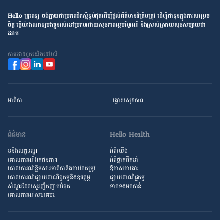
Hello គ្រូពេទ្យ ​ចង់​ក្លាយ​ជា​ប្រភព​ជិតស្និទ្ធបំផុតដើម្បី​ផ្ដល់​ព័ត៌មាន​ដ៏​ត្រឹមត្រូវ​ ដើម្បី​ជា​ទុន​ក្នុង​ការ​សម្រេច​
ចិត្ត ធ្វើ​យ៉ាង​ណា​ឲ្យ​បងប្អូន​រស់នៅ​ប្រកប​ដោយ​សុខភាព​ល្អ​បរិបូរណ៍ និង​ស្រស់ស្រាយ​សុខសប្បាយ​ជា​
ដរាប
តាម​ដាន​ពួក​យើង​នៅ​លើ
មាតិកា
រង្វាស់​សុខភាព
ព័ត៌មាន
Hello Health
ខនិងលក្ខខណ្ឌ
អំពីយើង
គោលការណ៍ឯកជនភាព
អំពី​ថ្នាក់ដឹកនាំ
គោលការណ៍​ខ្លឹម​សារ​មាតិកា​និង​ការ​កែតម្រូវ
ឱកាស​ការងារ
គោលការណ៍ផ្សាយពាណិជ្ជកម្មនិងឧបត្ថម្ភ
ផ្សាយពាណិជ្ជកម្ម
សំណួរ​ដែល​សួរ​ញឹកញាប់​បំផុត
ទាក់ទងមកកាន់
គោលការណ៍​សហគមន៍