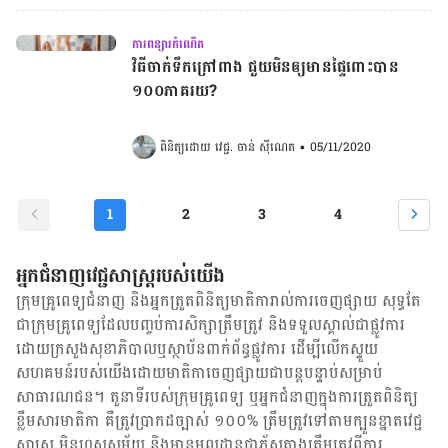
ការពន្យារកំណើត
វិធី​ចាក់​ទឹក​ក្រៅ​ពាង ជួយ​មិនឲ្យ​មាន​ផ្ទៃពោះ​បាន​
១០០ភាគរយ?
ពិនិត្យដោយ 
វេជ្ជ. ចាន់ ស៊ីណេត
•
05/11/2020
1
2
3
4
អ្នកជំនាញវេជ្ជសាស្ត្ររបស់យើង
ក្រុមគ្រូពេទ្យជំនាញ និង​អ្នក​ត្រួតពិនិត្យ​មាតិការាល់ការចេញផ្សាយ សុទ្ធតែ
ជា​ក្រុម​គ្រូពេទ្យ​ដែល​បញ្ចប់ការសិក្សាត្រឹមត្រូវ និង​ទទួល​ស្គាល់​ជាផ្លូវការ​
ដោយ​ក្រសួងសុខាភិបាលឬស្ថាប័ន​ពាក់ព័ន្ធ​ផ្លូវការ ដើម្បីលើកស្ទួយ​
សហគមន៍​របស់យើង​ដោយ​មាតិកា​ចេញផ្សាយជាបន្តបន្ទាប់សម្រាប់
សាធារណជន។ តួនាទីរបស់​ក្រុមគ្រូពេទ្យ ឬ​អ្នក​ជំនាញ​ក្នុងការ​ត្រួតពិនិត្យ​
ខ្លឹមសារ​មាតិកា គឺ​ត្រូវ​ប្រាកដ​ច្បាស់ ១០០% ត្រឹមត្រូវ​ទៅតាម​ក្បួនខ្នាតវេជ្ជ
សាស្ត្រ មិនហួសសម័យ និង​មានមូលដ្ឋាន​ជា​ភ័ស្តុតាង​ត្រឹមត្រូវ​ពី​ការ​