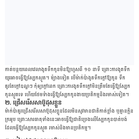
កាត់បន្ថយពេលវេលាងូតទឹកកូនមិនឱ្យហួសពី ១០ នាទី ព្រោះការងូតទឹក
យូរអាចធ្វើឱ្យស្បែកស្ងួត។ ម៉្យាងទៀត បើម៉ាក់ប៉ាងូតទឹកក្តៅឱ្យកូន ទឹក
គួរតែក្តៅឧណ្ហៗ កុំឲ្យ​ក្ដៅពេក​ ព្រោះការងូតទឹកក្តៅមិន​ត្រឹមតែ​ធ្វើឱ្យស្បែក
កូនស្ងួតទេ ហើយថែមទំាងធ្វើឱ្យស្បែកកូនងាយប្រតិកម្មនិងរមាស់ទៀត។
២. ជ្រើសរើសសាប៊ូដុសខ្លួន
ម៉ាក់ប៉ាគួរជ្រើសរើសសាប៊ូដុសខ្លួនដែលមិនសូវមានជាតិកាត់ខ្លាំង ឬគ្មានក្លិន
ក្រអូប ព្រោះសារធាតុ​ទាំងនេះអាចធ្វើឱ្យជាតិប្រេងលើស្បែកកូនបាត់បង់
ដែលធ្វើឱ្យស្បែកកូនស្ងួត រមាស់និង​មាន​ប្រតិកម្ម។