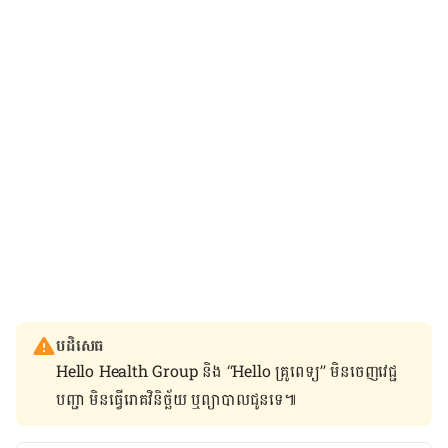
បដិសេធ
Hello Health Group និង “Hello គ្រូពេទ្យ” មិន​ចេញ​វេជ្ជ
បញ្ជា មិន​ធ្វើ​រោគវិនិច្ឆ័យ ឬ​ព្យាបាល​ជូន​ទេ៕