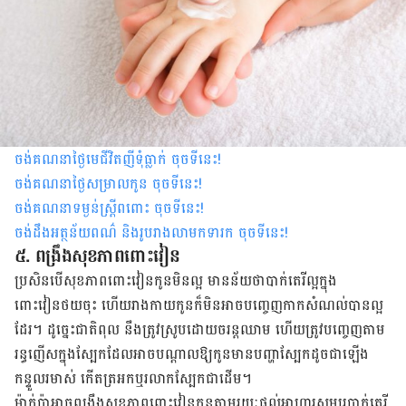
ចង់គណនាថ្ងៃមេជីវិតញីទុំធ្លាក់ ចុចទីនេះ
!
ចង់គណនាថ្ងៃសម្រាលកូន ចុចទីនេះ
!
ចង់គណនាទម្ងន់ស្រ្តីពពោះ ចុចទីនេះ
!
ចង់ដឹងអត្ថន័យពណ៌ និងរូបរាងលាមកទារក ចុចទីនេះ
!
៥. ពង្រឹងសុខភាពពោះវៀន
ប្រសិនបើសុខភាពពោះវៀនកូនមិនល្អ មានន័យថាបាក់តេរីល្អក្នុង
ពោះវៀនថយចុះ ហើយរាងកាយ​កូន​ក៏មិន​អាចបញ្ចេញ​កាក​សំណល់បានល្អ
ដែរ។ ដូច្នេះ​ជាតិ​ពុល នឹងត្រូវស្រូបដោយចរន្ត​ឈាម ហើយ​ត្រូវបញ្ចេញតាម
រន្ធញើសក្នុងស្បែកដែលអាច​បណ្តាល​ឱ្យកូនមានបញ្ហាស្បែកដូចជា​ឡើង​
កន្ទួល​រមាស់ កើតត្រអកឬរលាកស្បែកជាដើម។
ម៉ាក់ប៉ាអាចពង្រឹងសុខភាពពោះវៀនកូនតាមរយៈផ្តល់អាហារសម្បូរបាក់តេរី