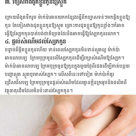
៣. ចៀសវាងជូតខ្លួនកូនឱ្យស្ងួត
ក្រោយពីងូតទឹករួច ម៉ាក់ប៉ាអាចយកកន្សែងធ្វើពីកប្បាសទន់ៗមកផ្តិតខ្លួនឱ្យ
កូន តែចៀសវាង​ជូតខ្លួន​កូន​ឱ្យស្ងួត ព្រោះការជូតខ្លួនឱ្យកូនខ្លាំង​ៗ​ក៏អាច
ធ្វើឱ្យស្បែកកូនបាត់បង់ជាតិប្រេង​ដែរនិងអាចធ្វើឱ្យ​ស្បែក​កូនរលាក។
៤. ផ្តល់សំណើមដល់ស្បែកកូន
បន្ទាប់ពីផ្តិតខ្លួនកូនហើយ ទាន់ពេលស្បែកកូនមិនទាន់ស្ងួតល្អ ម៉ាក់ប៉ា
អាចលាបឡេ ក្រែមឬក្រមួន​លើស្បែកកូនដើម្បីរក្សាសំណើមឱ្យស្បែក។
ម៉ាក់ប៉ាអាចលាបឡេ ក្រែមឬក្រមួនឱ្យកូនក្នុងមួយថ្ងៃ​ពីរដង​ដើម្បីកាត់បន្ថយ
បញ្ហាស្ងួត ស្ងួតឬរមាស់ស្បែក។ លើសពីនេះទៅទៀត ម៉ាក់ប៉ាក៏គួរ​
ជ្រើសរើស​ឡេ ក្រែមឬក្រមួនផ្តល់សំណើមដែលគ្មានក្លិនក្រអូប​និងផលិតពី
វត្ថុធាតុដើម​ដែលមិន​ប៉ះពាល់​ស្បែកកូន។