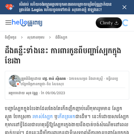
បើរវល់ ហើយចង់​រក្សាអត្ថបទទុកអានពេលក្រោយ​ច្រើនប៉ុណ្ណាក៏បាន
គ្រាន់តែ​ Login ហើយចូលទៅកាន់ សុខភាពខ្ញុំ ឥឡូវនេះ!
ចិញ្ចឹមកូន
សុខភាពកុមារ
ជំងឺស្បែក
ដឹងគន្លឹះទាំងនេះ ការពារកូនពីបញ្ហាស្បែកក្នុង
ខែរងា
ត្រួតពិនិត្យដោយ
វេជ្ជ. ចាន់ ស៊ីណេត
·
ឯកទេសសម្ភព និងរោគស្ត្រី
·
ម​ន្ទីរពេទ្យ
បង្អែកមិត្តភាពកម្ពុជា-ចិន សែនសុខ
អត្ថបទ​ដោយ
សុខ វណ្ណ
·
កែ 09/06/2023
បញ្ហាស្បែកក្នុងខែរងាដែលតែងតែកើតញឹកញាប់លើកុមាររួមមាន ស្បែក​
ស្ងួត បែកស្រកា
រមាស់​ស្បែក
ឬ
កើតត្រអក
ជាដើម។ នេះក៏ដោយសារ​ស្បែក
កុមារ​នៅខ្ចីដែលជាហេតុធ្វើឱ្យស្បែកក្មេងងាយ​នឹងបាត់បង់សំណើមនៅពេល​
ធ្លាក់ខ្យល់។ ដូចនេះដើម្បីការពារកូនជាទីស្រឡាញ់​​ពីការមាន​បញ្ហា​ស្បែក​ក្នុង