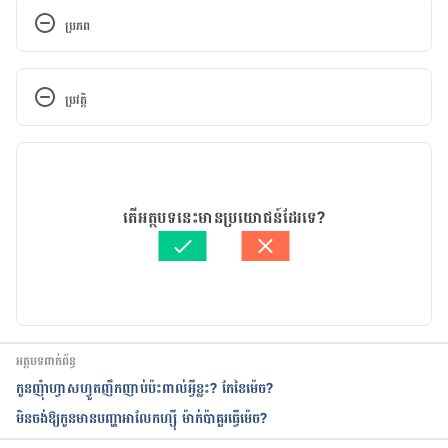
ប្រភព
Avoiding Dry Winter Skin in Babies and 
Toddlers
ប្រវត្តិ
https://www.healthychildren.org/English/health-
កំណែ​ប្រែបច្ចុប្បន្ន
issues/conditions/skin/Pages/Avoiding-Dry-
Winter-Skin-in-Babies-and-Toddlers.aspx
09/06/2023
អត្ថបទ​ដោយ 
សុខ វណ្ណ
តើអត្ថបទនេះមានប្រយោជន៍ដែរទេ?
The Link Between Your Gut and Healthy Skin
ត្រួតពិនិត្យដោយ 
វេជ្ជ. ចាន់ ស៊ីណេត
បច្ចុប្បន្នភាពដោយ៖ 
នូ សោភ័ណ្ឌ
https://well.org/healthy-body/the-link-between-
your-gut-and-healthy-skin/
Probiotics & Skin Health? The Key To A Glowing 
អត្ថបទពាក់ព័ន្ធ
Complexion
កូនញុំាហ្វាសហ្វូតញឹកញាប់ប៉ះពាល់អ្វីខ្លះ? កែខៃម៉េច?
មិនចង់ឱ្យកូនមានបញ្ហាអាលែកហ្ស៊ី ម៉ាក់ប៉ាគួរធ្វើម៉េច?
https://probioticscouncil.org/probiotics-skin-
health-the-key-to-a-glowing-complexion/