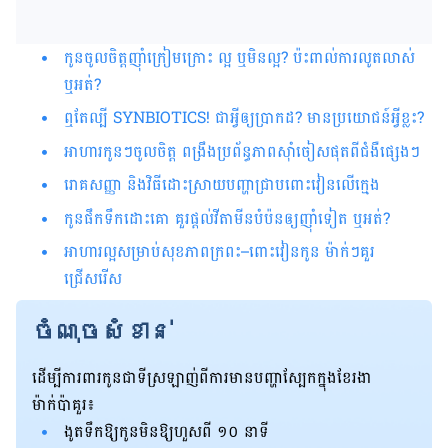
កូនចូលចិត្តញ៉ាំក្រៀមក្រោះ ល្អ ឬមិនល្អ
? ប៉ះពាល់ការលូតលាស់
ឬអត់
?
ឮតែល្បី
SYNBIOTICS! ជាអ្វីឲ្យប្រាកដ
? មានប្រយោជន៍អ្វីខ្លះ
?
អាហារកូនៗចូលចិត្ត ពង្រឹងប្រព័ន្ធភាពស៊ាំចៀសផុតពីជំងឺផ្សេងៗ
រោគសញ្ញា និងវិធីដោះស្រាយបញ្ហាជ្រាបពោះវៀនលើក្មេង
កូនផឹកទឹកដោះគោ គួរផ្ដល់វីតាមីនបំប៉នឲ្យញ៉ាំទៀត ឬអត់
?
អាហារល្អសម្រាប់សុខភាពក្រពះ
–ពោះវៀនកូន ម៉ាក់ៗគួរ
ជ្រើសរើស
ចំណុចសំខាន់
ដើម្បីការពារកូនជាទីស្រឡាញ់ពីការមានបញ្ហាស្បែកក្នុងខែរងា
ម៉ាក់ប៉ាគួរ៖
ងូតទឹកឱ្យកូនមិនឱ្យហួសពី ១០ នាទី