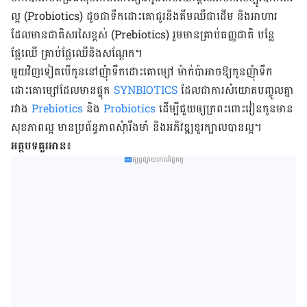
ល្អ (Probiotics) ដូចជា​ទឹកដោះគោជូរ​និងគីមឈឺជាដើម និងអាហារ
ដែលមានជាតិ​សរសៃខ្ពស់ (Prebiotics) រួមមានគ្រាប់​ធញ្ញជាតិ បន្លែ
ផ្លែឈើ គ្រាប់ផ្លែឈើនិងសណ្តែក។
មួយវិញទៀតបើកូននៅញុំាទឹកដោះគោម្សៅ ម៉ាក់ប៉ាអាចឱ្យកូនញុំាទឹក
ដោះគោម្សៅដែលមានផ្ទុក
SYNBIOTICS
ដែល​ជា​ការ​សំយោគ​បញ្ចូល​គ្នា​
រវាង​
Prebiotics
និង
Probiotics
ដើម្បីជួយ​ឲ្យ​ក្រពះ​ពោះវៀន​កូន​មាន​
សុខភាព​ល្អ មាន​ប្រព័ន្ធ​ភាពសុំា​​រឹងមាំ​ និងអភិវឌ្ឍខួរក្បាលបានល្អ។
អត្ថបទគួរអាន៖
ផ្សព្វផ្សាយពាណិជ្ជកម្ម