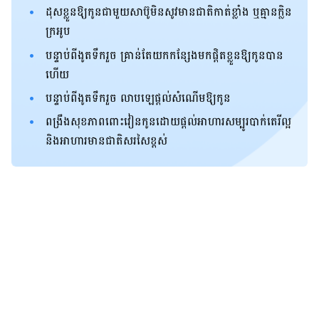
ដុសខ្លួនឱ្យកូនជាមួយសាប៊ូមិនសូវមានជាតិកាត់ខ្លាំង ឬគ្មានក្លិន
ក្រអូប
បន្ទាប់ពីងូតទឹករួច គ្រាន់តែយកកន្សែងមកផ្តិតខ្លួនឱ្យកូនបាន
ហើយ
បន្ទាប់ពីងូតទឹករួច លាបឡេផ្តល់សំណើមឱ្យកូន
ពង្រឹងសុខភាពពោះវៀនកូនដោយផ្តល់អាហារសម្បូរបាក់តេរីល្អ
និងអាហារមានជាតិ​សរសៃខ្ពស់