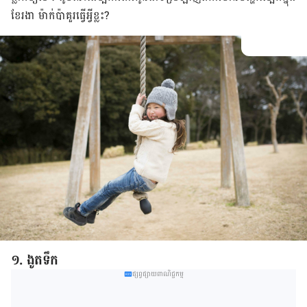
ខែរងា ម៉ាក់ប៉ាគួរធ្វើអ្វីខ្លះ?
១. ងូតទឹក
ផ្សព្វផ្សាយពាណិជ្ជកម្ម