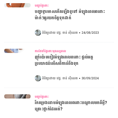
បញ្ហាផ្ទៃពោះ
បញ្ហាទ្វារមាសកើតឡើងទូទៅ អំឡុងពេលពពោះ
ម៉ាក់ៗគួរយកចិត្តទុកដាក់
ពិនិត្យដោយ 
វេជ្ជ. ចាន់ ស៊ីណេត
•
24/08/2023
ការថែទាំផ្ទៃពោះមុនសម្រាល
ញ៉ាំប៉ោមខៀវអំឡុងពេលពពោះ ផ្តល់អត្ថ
ប្រយោជន៍លើសពីការរំពឹងទុក
ពិនិត្យដោយ 
វេជ្ជ. ចាន់ ស៊ីណេត
•
30/09/2024
បញ្ហាផ្ទៃពោះ
រីកតម្រងនោមអំឡុងពេលពពោះបណ្តាលមកពីអ្វី?
គ្រោះថ្នាក់ដែរអត់?