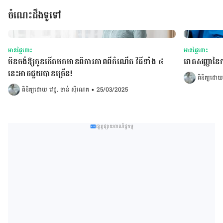
ចំណេះដឹងទូទៅ
មានផ្ទៃពោះ
មានផ្ទៃពោះ
មិនចង់ឱ្យកូនកើតមកមានពិការភាពពីកំណើត វិធីទាំង ៤
រោគសញ្ញានៃការធ
នេះអាចជួយបានច្រើន!
ពិនិត្យដោយ
ពិនិត្យដោយ 
វេជ្ជ. ចាន់ ស៊ីណេត
•
25/03/2025
ផ្សព្វផ្សាយពាណិជ្ជកម្ម