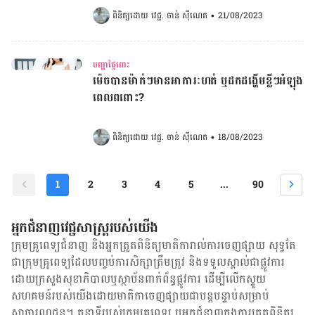
ពិនិត្យដោយ 
វេជ្ជ. ចាន់ ស៊ីណេត
•
21/08/2023
បញ្ហាផ្ទៃពោះ
ម៉េចបានម៉ាក់ៗមានអាការៈហត់ ឬដកដង្ហើមខ្លីៗអំឡុង
ពេលពពោះ?
ពិនិត្យដោយ 
វេជ្ជ. ចាន់ ស៊ីណេត
•
18/08/2023
1
2
3
4
5
...
90
អ្នកជំនាញវេជ្ជសាស្ត្ររបស់យើង
ក្រុមគ្រូពេទ្យជំនាញ និង​អ្នក​ត្រួតពិនិត្យ​មាតិការាល់ការចេញផ្សាយ សុទ្ធតែ
ជា​ក្រុម​គ្រូពេទ្យ​ដែល​បញ្ចប់ការសិក្សាត្រឹមត្រូវ និង​ទទួល​ស្គាល់​ជាផ្លូវការ​
ដោយ​ក្រសួងសុខាភិបាលឬស្ថាប័ន​ពាក់ព័ន្ធ​ផ្លូវការ ដើម្បីលើកស្ទួយ​
សហគមន៍​របស់យើង​ដោយ​មាតិកា​ចេញផ្សាយជាបន្តបន្ទាប់សម្រាប់
សាធារណជន។ តួនាទីរបស់​ក្រុមគ្រូពេទ្យ ឬ​អ្នក​ជំនាញ​ក្នុងការ​ត្រួតពិនិត្យ​