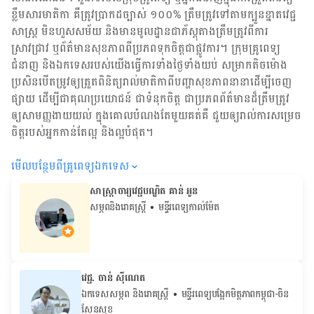
ខ្លឹមសារ​មាតិកា គឺ​ត្រូវ​ប្រាកដ​ច្បាស់ ១០០% ត្រឹមត្រូវ​ទៅតាម​ក្បួនខ្នាតវេជ្ជ
សាស្ត្រ មិនហួសសម័យ និង​មានមូលដ្ឋាន​ជា​ភ័ស្តុតាង​ត្រឹមត្រូវ​ពី​ការ​
ស្រាវជ្រាវ ឬ​ព័ត៌មាន​សុខភាព​ពី​ប្រភព​ទុកចិត្ត​ជាផ្លូវការ។ ក្រុមគ្រូពេទ្យ
ជំនាញ និង​ឯកទេស​របស់យើង​ធ្វើការ​ទាំង​ថ្ងៃទាំងយប់ សម្រាក​តិចម៉ោង
ប្រសិន​បើ​តម្រូវ​ឲ្យ​ត្រួតពិនិត្យ​រាល់​មាតិកា​ពី​បញ្ហា​សុខភាព​នានា​ដើម្បី​ចេញ​
ផ្សាយ ដើម្បី​ជា​គុណប្រយោជន៍ ជា​ទំនុកចិត្ត ជា​ប្រភព​ព័ត៌មាន​ដ៏​ត្រឹមត្រូវ
ឲ្យសាមញ្ញ​ងាយយល់ ក្នុងគោលបំណង​តែមួយ​គត់​គឺ ជួយ​ឲ្យ​រាល់ការសម្រេច
ចិត្ត​របស់​អ្នក​កាន់តែ​ល្អ និង​ល្អ​បំផុត។
មើល​បន្ថែម​ពី​គ្រូពេទ្យ​ឯកទេស
សាស្ត្រាចារ្យវេជ្ជបណ្ឌិត គាន់ អូន
សម្ភពនិងរោគស្រ្តី
• មន្ទីរពេទ្យកាល់ម៉ែត
វេជ្ជ. ចាន់ ស៊ីណេត
ឯកទេសសម្ភព និងរោគស្ត្រី
• ម​ន្ទីរពេទ្យបង្អែកមិត្តភាពកម្ពុជា-ចិន
សែនសុខ