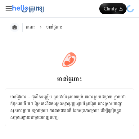
ពពោះ
មានផ្ទៃពោះ
មានផ្ទៃពោះ
មាន​ផ្ទៃ​ពោះ - ផុត​ពីការ​ត្រៀម ចូល​ដល់​វគ្គ​មាន​ទម្ងន់ ពពោះ​ក្លាយ​ជា​ម្ដាយ ក្លាយ​ជា​
ឪពុក​គេ​ហើយ។ ផ្នែក​នេះ​នឹង​ចងក្រង​កត្តា​គួរ​ប្រុងប្រយ័ត្ន​បន្ថែម ដោះស្រាយ​បញ្ហា​
សុខភាព​ម្ដាយ ទម្លាប់​ម្ដាយ ការ​តាមដាន​គភ៌ ឆែក​សុខភាព​ម្ដាយ ដើម្បី​ត្រៀម​ខ្លួន​
សម្រាល​ក្លាយ​ជា​ម្ដាយ​ពេញលេញ