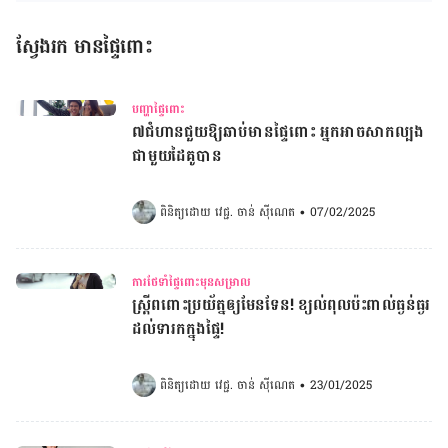
ស្វែងរក មានផ្ទៃពោះ
បញ្ហាផ្ទៃពោះ
៧ជំហានជួយឱ្យឆាប់មានផ្ទៃពោះ អ្នកអាចសាកល្បង
ជាមួយដៃគូបាន
ពិនិត្យដោយ 
វេជ្ជ. ចាន់ ស៊ីណេត
•
07/02/2025
ការថែទាំផ្ទៃពោះមុនសម្រាល
ស្រ្តីពពោះប្រយ័ត្នឲ្យមែនទែន! ខ្យល់ពុលប៉ះពាល់ធ្ងន់ធ្ងរ
ដល់ទារកក្នុងផ្ទៃ!
ពិនិត្យដោយ 
វេជ្ជ. ចាន់ ស៊ីណេត
•
23/01/2025