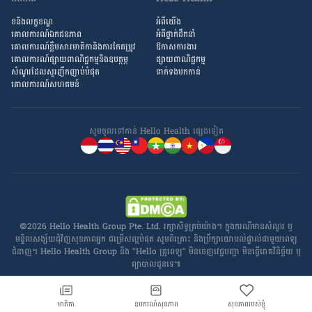
ខនិងលក្ខខណ្ឌ
អំពីយើង
គោលការណ៍ឯកជនភាព
អំពី​ថ្នាក់ដឹកនាំ
គោលការណ៍​ខ្លឹម​សារ​មាតិកា​និង​ការ​កែតម្រូវ
ឱកាស​ការងារ
គោលការណ៍ផ្សាយពាណិជ្ជកម្មនិងឧបត្ថម្ភ
ផ្សាយពាណិជ្ជកម្ម
សំណួរ​ដែល​សួរ​ញឹកញាប់​បំផុត
ទាក់ទងមកកាន់
គោលការណ៍​សហគមន៍
សូមចូល​ទៅកាន់ Hello Health ផ្សេង​ទៀត
©2026 Hello Health Group Pte. Ltd. រក្សាសិទ្ធ​គ្រប់យ៉ាង។ ក្នុង​ករណី​មាន​សំណួរ ឬ​
មន្ទិលសង្ស័យ​ជុំវិញ​សុខភាព​អ្នក ជម្រើស​ល្អ​បំផុត សូម​ពិគ្រោះ និង​ប្រឹក្សា​យោបល់​ផ្ទាល់​ជាមួយ​ពេទ្យ​
ជំនាញ។ Hello Health Group និង “Hello គ្រូពេទ្យ” មិន​ចេញ​វេជ្ជបញ្ជា មិន​ធ្វើ​រោគវិនិច្ឆ័យ ឬ​
ព្យាបាល​ជូន​ទេ៕
មាតិកា
ឧបករណ៍សុខភាព
សុខភាពរបស់ខ្ញុំ