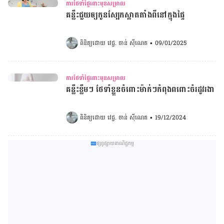
ការថែទាំផ្ទៃពោះមុនសម្រាល
គន្លឹះជួយឲ្យកូនស្បែកស្អាតតាំងពីនៅក្នុងផ្ទៃ
ពិនិត្យដោយ 
វេជ្ជ. ចាន់ ស៊ីណេត
•
09/01/2025
ការថែទាំផ្ទៃពោះមុនសម្រាល
គន្លឹះខ្លឹមៗ ថែទាំខ្លួនចំពោះម៉ាក់ៗកំពុងពពោះចំរដូវរងា
ពិនិត្យដោយ 
វេជ្ជ. ចាន់ ស៊ីណេត
•
19/12/2024
ផ្សព្វផ្សាយពាណិជ្ជកម្ម