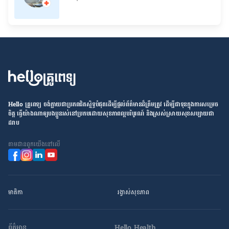
Hello គ្រូពេទ្យ ​ចង់​ក្លាយ​ជា​ប្រភព​ជិតស្និទ្ធបំផុតដើម្បី​ផ្ដល់​ព័ត៌មាន​ដ៏​ត្រឹមត្រូវ​ ដើម្បី​ជា​ទុន​ក្នុង​ការ​សម្រេច​
ចិត្ត ធ្វើ​យ៉ាង​ណា​ឲ្យ​បងប្អូន​រស់នៅ​ប្រកប​ដោយ​សុខភាព​ល្អ​បរិបូរណ៍ និង​ស្រស់ស្រាយ​សុខសប្បាយ​ជា​
ដរាប
តាម​ដាន​ពួក​យើង​នៅ​លើ
មាតិកា
រង្វាស់​សុខភាព
ព័ត៌មាន
Hello Health