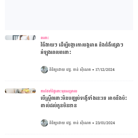
ពពោះ
វិធីងាយៗ ដើម្បីបង្ការ​ការ​បង្ករោគ និងជំងឺផ្សេងៗ
អំឡុង​ពេល​ពពោះ
ពិនិត្យដោយ 
វេជ្ជ. ចាន់ ស៊ីណេត
•
17/12/2024
ការថែទាំផ្ទៃពោះមុនសម្រាល
បើស្រ្តីពពោះមិនបញ្ឈប់ទង្វើទាំងនេះទេ អាចនឹងប៉ះ
ពាល់ដល់កូនមិនខាន
ពិនិត្យដោយ 
វេជ្ជ. ចាន់ ស៊ីណេត
•
23/01/2024