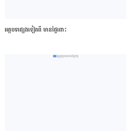
អត្ថបទផ្សេងទៀតពី មានផ្ទៃពោះ
ផ្សព្វផ្សាយពាណិជ្ជកម្ម