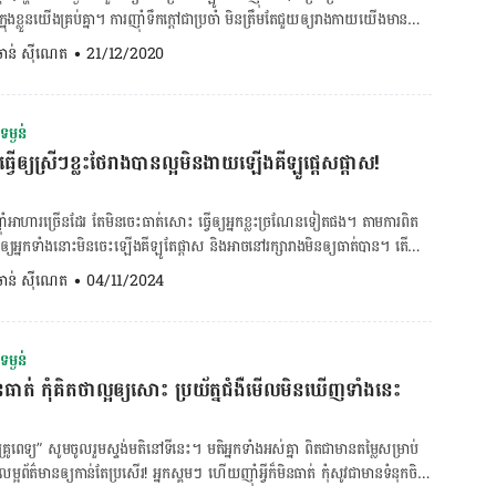
ក្នុង​ខ្លួន​យើង​គ្រប់​គ្នា។ ការ​ញ៉ាំ​ទឹក​ក្ដៅ​ជា​ប្រ​ចាំ មិន​ត្រឹម​តែ​ជួយ​ឲ្យ​រាង​កាយ​យើង​មាន​ជាតិ​
ផ្អែម​មែន តែ​ក៏​យើង​នៅ​ត្រូវការ​ញ៉ាំ​អាហារ​បន្ថែម​ដដែល នាំ​ឲ្យ​យើង​លើស​កាឡូរី។ បើ​
ងន់​បាន​ទៀត​ផង។ ពេល​ញ៉ាំ​ទឹក​ក្ដៅ​ឧណ្ហៗ​ រាង​កាយ​យើង​នឹង​ផ្លាស់​
. ចាន់ ស៊ីណេត
•
21/12/2020
ងន់​មែន​នោះ ចូរ​ចៀស​វាង ឬ​កាត់​បន្ថយ​ឲ្យ​នៅ​តិច​បំផុត​ក្នុង​ការ​ផឹក​ភេសជ្ជៈ​កំប៉ុង​ទាំង
ផ្ដើម​ធ្វើ​មេតាប៉ូលិស​។ ការណ៍​នេះ ជួយ​ឲ្យ​យើង​ស្រក​ទម្ងន់​បាន។ ទឹក​ក្ដៅ​​ជួយ​បំបែក​ខ្លាញ់​
​ឲ្យ​ប្រ​ព័ន្ធ​រំលាយអាហារ​ងាយ​ដុត​បំផ្លាញ។ ដូច​គ្នា​ដែរ បើ​យើង​ញ៉ាំ​ទឹក​ក្ដៅ​ឧណ្ហ​ៗ​
នក​ចង់​សម្រក​ទម្ងន់​ដូច​គ្នា​។ ការ៉េម មាន​​កាឡូរី​ខ្ពស់ ហើយ​ការ៉េម​ភាគ​ច្រើន​មាន​ស្ករ​
ជួយ​ឲ្យ​រាង​កាយ​គ្រប់​គ្រង​កាឡូរី​ដែល​យើង​ញ៉ាំ​បាន​ល្អ ព្រោះ​ថា​ងាយ​ធ្វើ​ឲ្យ​យើង​ឆាប់​
ម្ងន់
ៀត​ផង​។​ ​៤. ភីហ្សា បើ​និយាយ​ដល់​ភីហ្សា ​គ្នា​យើង​ដឹង​ហើយ​ថា​ឆ្ងាញ់ ​និង​មាន​មនុស្ស​
្វើ​ឲ្យស្រីៗខ្លះ​ថែរាងបានល្អ​មិន​ងាយឡើងគីឡូផ្តេសផ្តាស!
ថា​យើង​ឃ្លាន​ចង់​ញ៉ាំ​នេះ ញ៉ាំ​នោះ​ច្រើន​មិន​អាច​គ្រប់​គ្រង​ខ្លួន​ឯង​បាន យើង​អាច​សាក​
ារ​មួយ​នេះ។ ប៉ុន្តែ​បើ​គ្នា​យើង​ស្ថិត​ក្នុង​ផែន​ការ​សម្រក​ទម្ងន់​ គួរ​គិត​ឡើង​វិញ ព្រោះ​ថា​
ោយ​មក​ប្រហែល​២០​នាទី​យើង​នឹង​អាច​កាត់​បន្ថយ​អារម្មណ៍​នោះ​បាន​។ គុណ​ប្រ​យោជន៍​
 និង​មាន​គ្រឿង​ផ្សំ​ខ្លះ​មិន​ល្អ​ចំពោះ​សុខភាព​ ដូច​ជា​ម្សៅ​ចម្រាញ់ និង​សាច់​កែ​ច្នៃ​ជា​ដើម​។
​មួយ​ទៀត គឺ​ជួយ​ដល់​ដំណើរ​ការ​រាង​កាយ​ ជំនួយ​ដល់​ការ​រំលាយ​អាហារ ធ្វើ​ឲ្យ​រាង​កាយ​
៉ាំ​អាហារ​ច្រើន​ដែរ តែ​មិន​ចេះ​ធាត់​សោះ ធ្វើ​ឲ្យ​អ្នក​ខ្លះ​ច្រណែន​ទៀត​ផង។ តាម​ការ​ពិត​
]
ល់​បាន​ល្អ​ដែរ​។ ដូច​គ្នា​ដែរ បើ​យើង​ចង់​ឲ្យ​បាន​ប្រយោជន៍​កាន់តែ​
្យ​អ្នក​ទាំង​នោះ​មិ​ន​ចេះ​ឡើង​គីឡូ​តែ​ផ្ដាស និង​អាច​នៅ​រក្សា​រាង​​មិន​ឲ្យ​ធាត់​បាន។ តើ​
ណ្ហៗ​ទៀត​នោះ យើង​អាច​ថែម​ក្រូច​ឆ្មារ និង​ទឹក​ឃ្មុំ​ចូល​បន្តិច​ក៏​បាន​ ដែល​របស់​ទាំង​នេះ​សុទ្ធ​
ាន​គ្រប់គ្រាន់ ​ជួន​កាល​អ្នក​ដែល​មិន​ឡើង​គីឡូ​ផ្ដេស​ផ្ដាស​ មក​ពី​អ្នក​ទាំង​នោះ​គេង​បាន​
. ចាន់ ស៊ីណេត
•
04/11/2024
្រក​ទម្ងន់​។
ទេ​ការ​គេង​លក់​ស្កប់ស្កល់​ មាន​សារៈសំខាន់​ណាស់​​ក្នុង​ការ​សម្រក​ទម្ងន់។ ផ្ទុយ​ទៅវិញ​
គ្រប់​គ្រាន់​ទេ​នោះ​ រាងកាយ​យើង​នឹង​ផលិត​​អ័រម៉ូន​ករ​ទីសូល (Cortisol) ដែល​ជា​
​អាហារ​ ព្រម​ទាំង​ធ្វើ​ឲ្យ​រាងកាយ​ពិបាក​ក្នុង​ការ​រំលាយ​កាបូអ៊ីដ្រាត ​​ក៏​ដូចជា​​​ដុត​​បំផ្លាញ​
ម្ងន់
ើ​ចលនា​ច្រើន​ប្រចាំ​ថ្ងៃ ​ពេល​ខ្លះ​​យើង​ឃើញ​ស្រី​ៗ​ខ្លះ​ដែល​​មាន​រូបរាង​ស្គម​​​ មិនសូវ​​ធ្វើ​លំ
មិនធាត់ កុំគិតថាល្អឲ្យសោះ ប្រយ័ត្នជំងឺមើលមិនឃើញទាំងនេះ
កគេបែរជា​មិន​ងាយ​ឡើង​គីឡូ​ឡើយ​។ ​យើង​ត្រូវ​មើល​បន្ត​ទៀត​ថា​ក្នុង​មួយ​ថ្ងៃៗ​អ្នកទាំងនោះ​
ន​ហាត់​ប្រាណ​។ កត្តា​នេះ​អាច​បណ្ដាល​​មក​ពី​ការ​ធ្វើ​ចលនា​ច្រើន​ប្រចាំថ្ងៃ​​ ដែល​មាន​
ចុះ​កាំ​ជណ្ដើរ ធ្វើ​កិច្ចការ​ផ្ទះ​ ​ឬ​ដើរ​ទិញ​ឥវ៉ាន់​ជាដើម​។​ ចង់ពិនិត្យមហារីក
្រូពេទ្យ” សូមចូលរួមស្ទង់មតិនៅទីនេះ។ មតិអ្នកទាំងអស់គ្នា ពិតជាមានតម្លៃសម្រាប់
់គណនា BMR ចុចទីនេះ! ចង់ពិនិត្យសុខភាពប្រព័ន្ធរំលាយអាហារ ចុចទីនេះ! ចង់
នក​ស្គម​ៗ ហើយ​ញ៉ាំ​អ្វី​ក៏​មិន​ធាត់ កុំ​សូវ​ជា​មាន​ទំនុក​ចិត្ត
័រម៉ូន​មាន​តួនាទី​យ៉ាង​សំខាន់​ក្នុង​