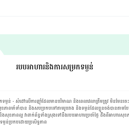
របបអាហារនិងការសម្រកទម្ងន់
្ងន់ - សំដៅលើ​ការ​ញ៉ាំ​ដែល​មាន​បរិមាណ និង​ពេលវេលា​ត្រឹមត្រូវ មិនមែន​ចេះតែ
្សា​សុខភាព​មាំទាំ​បាន និង​សបប្រកបទៅតាមរូបរាង និង​ទម្ងន់​ដែល​ខ្លួន​ចង់បានតាម
ងសុខភាពល្អ វាពាក់ព័ន្ធទាំងស្រុងទៅនឹងរបបអាហារប្រចាំថ្ងៃ ដឹងពីអាហារសុខភា
រក​ទម្ងន់​ប្រកបដោយ​ប្រសិទ្ធភាព