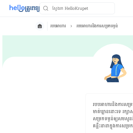
របបអាហារ
របបអាហារនិងការសម្រកទម្ងន់
របបអាហារនិងការសម្រកទម
មាត់​ឃ្លាន​នោះ​ទេ​ ​រក
សម្រកទម្ងន់ឲ្យសមសួននិ
គន្លឹះនានា​ក្នុង​ការ​សម្