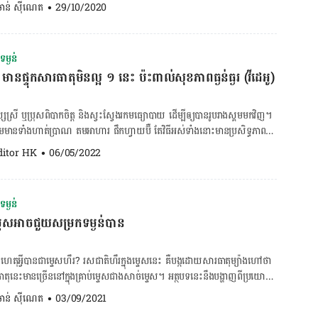
ំងឺ​ឲ្យ​សោះ។ វេជ្ជបណ្ឌិត ហ៊ាង រតនា បាន​ឲ្យ​ដឹង​ថា អ្នក​ដែលស្គម​មិន​ធាត់​អាច​មកពី​ញ៉ាំ​
. ចាន់ ស៊ីណេត
•
29/10/2020
​។ តួ​យ៉ាង​ ដូចជា​អ្នក​ដែល​មាន​រំញោច​អ័រម៉ូន​លីព​ទីន​ ខ្ពស់ ​គឺ​មា​ន​ភាព​ងាយ​ស្រួល​ក្នុង​
គ្មាន​សារធាតុ​ចិញ្ចឹម។ លោក​បាន​បន្ថែម​ទៀត​ថា កាលណា​យើង​ញ៉ាំ​តែ​
ង​អាច​គ្រប់​គ្រង​​នូវ​​ការ​ឃ្លាន​​បាន​ផង​ដែរ​។ ​នៅ​ពេល​ដែល​​អ័រម៉ូន​លីព​ទីន​ខ្ពស់​ជាង​ចំណុច​​
ាឡូរី នោះ​ទើប​រាងកាយ​មិន​អាច​ធំធាត់​បាន។ មួយ​វិញ​ទៀត​អ្នក​មាន​ជំងឺ​មួយ​ចំនួន​ដូចជា៖
ត​បំផ្លាញ​ថាមពល​នៅ​ក្នុង​កម្រិត​ធម្មតា​។ ប៉ុន្តែ​ នៅ​ពេល​ដែល​​​អ័រម៉ូន​ប្រភេទ​នេះ​ចុះ​
 ២ - មាន​បញ្ហា​ក្រពេញទីរ៉ូអុីត - បញ្ហា​ជំងឺ​ថ្លើម - ជំងឺ​តម្រង​នោម - ជំងឺ​មហារីក -
ទុក​នូវ​ថាមពល​ ព្រម​ទាំង​​ភ្ញោច​អារម្មណ៍​នៃ​ការ​ស្រេក​ឃ្លាន​ឡើង​មក​ជំនួស​វិញ​។​ ​៤.
ម្ងន់
្រសិនបើ​អ្នក​ស្គម​ជ្រុល​រហូត​ខ្វះ​គីឡូ ត្រូវតែ​ទៅ​ជួប​
 ជាមួយ​គ្នា​នេះ​ដែរ​ ការ​ឡើង​ទម្ងន់​មិន​មែន​អាស្រ័យ​លើ​បរិមាណ​នៃ​ចំណី​អាហារ​​ទាំង​
 មានផ្ទុកសារធាតុមិនល្អ ១ នេះ ប៉ះពាល់សុខភាពធ្ងន់ធ្ងរ (វីដេអូ)
ិត្យ​សុខភាព រក​មូលហេតុ​ដែល​នាំឲ្យ​ស្គម​ជ្រុល​នោះ​ទៅ​វិញ។ វេជ្ជបណ្ឌិត​ឯកទេស​ជំងឺ​
រាង​ស្គម​មួយ​ចំនួន​ ញ៉ាំ​ច្រើន​ក៏​ពិតមែន​ ប៉ុន្តែ​បើ​​អាហារ​ទាំងនោះ​ ​មិន​សូវ​មាន​​កាឡូរី
​ថា មូលហេតុ​ចម្បង​ទូទៅ​គឺ​មកពី​ការ​ញ៉ាំ​អត់​គ្រប់គ្រាន់ ឬ​ពពួក​អាហារ​ខ្វះ​សារធាតុ​
រើន​​នោះទេ​​ នាំឲ្យ​ពួកគេ​ក៏​មិន​ងាយ​ឡើង​ទម្ងន់​ដែរ​។ ៥. ញ៉ាំ​យឺត​ៗ ​ញ៉ាំ​អាហារ​យឺតៗ​
ង់​ដឹង​ថា​ខ្វះ ឬ​លើស​គីឡូ​អាច​គណនា​តាម BMI
ស្ស​ស្រី ឬ​ប្រុស​ពិបាក​ចិត្ត និង​ស្វះស្វែង​រក​មធ្យោបាយ ដើម្បី​ឲ្យ​បាន​រូបរាង​ស្គម​មក​វិញ។
កម្ពស់​លើក​ជា​ការ៉េ ហើយ​បើ​ឃើញ​ក្រោម ១៨.៥ បាន​ន័យ​ថា​ខ្វះ​គីឡូ​ហើយ។ BMI
យម​មាន​ទាំង​ហាត់ប្រាណ តម​អាហារ ផឹក​ហ្វាយប៊ឺ តែ​វិធី​អស់​ទាំងនោះ​មាន​ប្រសិទ្ធភាព​
៥ ទៅ ២៤.៩។
ថ្នាំ​សម្រក​លេប​តាម​អនឡាញ គឺ​មាន​ច្រើន​បំផុត។
ditor HK
•
06/05/2022
ម្ងន់
ងម្ទេសអាចជួយសម្រកទម្ងន់បាន
ាហេតុ​អ្វី​បាន​ជា​ម្ទេសហឹរ? រសជាតិ​ហឹរ​ក្នុង​ម្ទេស​នេះ គឺបង្ក​ដោយ​សារធាតុ​ម្យ៉ាង​ហៅ​ថា
​មាន​ច្រើន​នៅ​ក្នុង​គ្រាប់​ម្ទេស​ជាង​សាច់​ម្ទេស។ អត្ថបទ​នេះ​នឹង​បង្ហាញ​ពី​ប្រយោជន៍
​មួយ​នេះ​ចំពោះ​សុខភាពយើង។ អត្ថប្រយោជន៍​នៃ​សារធាតុ capsaicin សម្រក​ទម្ងន់
. ចាន់ ស៊ីណេត
•
03/09/2021
អែក​លើ​ការ​ធ្វើ​មេតាបូលីស​ដែល​ជា​ដំណើរការ​នៃ​ការ​បំបែក​អាហារ​ដែល​យើង​ញ៉ាំ​ ដោយ​