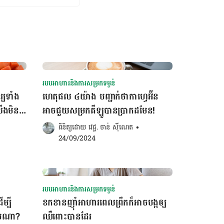
របបអាហារនិងការសម្រកទម្ងន់
្យទាំង
ហេតុផល ៤យ៉ាង បញ្ជាក់ថាកាហ្វេអ៊ីន
យើងមិន
អាចជួយសម្រកគីឡូបានប្រាកដមែន!
ពិនិត្យដោយ 
វេជ្ជ. ចាន់ ស៊ីណេត
•
24/09/2024
របបអាហារនិងការសម្រកទម្ងន់
ម្បី
ខកខានញ៉ាំអាហារពេលព្រឹកក៏អាចបង្កឲ្យ
ែបណា?
ឈឺពោះបានដែរ