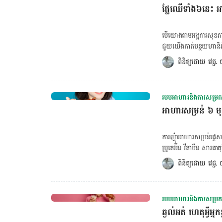
ផ្លែ​ឈើ​ទាំង៦នេះ អាច​
BMR ២. គេង​ឲ្យ​បាន​ច្
Medicine បាន​រក​ឃើញ​ថា​
មួយថ្ងៃ។ ដូច្នេះ ហេតុអ្វី​
បើ​យោង​តាម​អង្គការ​សុខភាព
Leptin ជួយ​គ្រប់គ្រង​ក
ជួយ​យើង​កាត់​បន្ថយ​ហានិភ័យ​ជ
ឲ្យ​ឃ្លាន ហើយ​ជា​រឿយ​ៗ​ធ្
ផ្លែឈើ​ក៏​អាច​ជួយ​ដល់​ការ​ស
ពិនិត្យដោយ 
វេជ្ជ
វិទ្យាល័យ Wisconsin នៃ​
១.ផ្លែ​ឪឡឹក ដោយ​សារ​តែ​៩០ 
និង​បង្កើន​កម្រិត​អ័រម៉ូន 
ផ្លែឈើ​មួយ​ដែល​ល្អ​សម្រាប់
តែ​៣០កាឡូរី​ ប៉ុណ្ណោះ ហ
របបអាហារនិងការសម្រកទ
បំផ្លាញ​ជាតិ​ខ្លាញ់​បាន​រហ័
អាហារសម្រន់ ៦ មុ
ផ្លែ​ត្របែក​ គឺ​ជា​ផ្លែ​ឈើ​
បន្ថយ​ការ​ឃ្លាន។ ត្របែក​មិ
ដូច​ជា ផ្លែ​ប៉ោម ផ្លែ​ក្រូច​ 
ការញុំាអាហារសម្រន់ផ្ត
អាហារ​សម្រន់​​នៅពេល​ឃ្លាន​។
ប្រូតេអ៊ីន វីតាមីន សារធ
ថា​ការ​ញ៉ាំ​​ផ្លែ​ប៉ោម​មួយ​ផ
ខាងក្រោមនេះជាអាហារសម្រ
ពិនិត្យដោយ 
វេជ្ជ
ក្រាម​។ ការ​ញ៉ាំ​ផ្លែ​ប៉ោម​មុន​​
ក្រៀម៖ ទំពាំងបាយជូរក្រ
ថ្លុង ជា​ប្រភេទ​ផ្លែ​ឈើ​ដែល​
ផ្ទុកទៅដោយជាតិ​ដែក ជាតិ
ទាំង​អាស៊ីដ​ហ្វូលិក ​និង​ប៉ូត
បាយជូរក្រៀមធ្វើឱ្យសុខភា
ជួយ​ឱ្យ​យើង​មាន​អារម្មណ៍​ឆ្អ
របបអាហារនិងការសម្រកទ
ក្រៀម៖ ផ្លែលម៉ើក្រៀមសម្ប
សម្រន់ល្អ​ផំផុត​គួរ​ញ៉ាំ​​ម
ឆ្ងល់អត់ ហេតុអ្វីអ
ខ្លួនយើងបាន។ វាក៏មានផ្ទុកជាតិ
ជាតិ​ស្ករ​ និង​សារ​ធាតុ​គីមី​