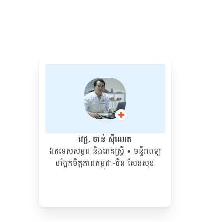
វេជ្ជ. ចាន់ ស៊ីណេត
ឯកទេសសម្ភព និងរោគស្ត្រី
• ម​ន្ទីរពេទ្យ
បង្អែកមិត្តភាពកម្ពុជា-ចិន សែនសុខ