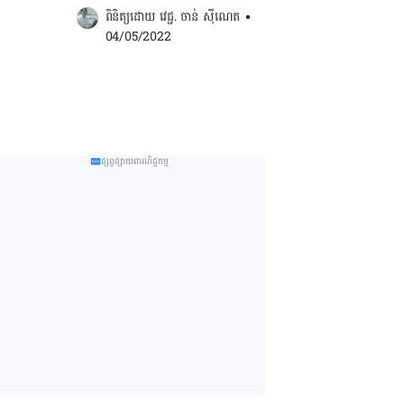
ពិនិត្យដោយ 
វេជ្ជ. ចាន់ ស៊ីណេត
•
04/05/2022
ផ្សព្វផ្សាយពាណិជ្ជកម្ម