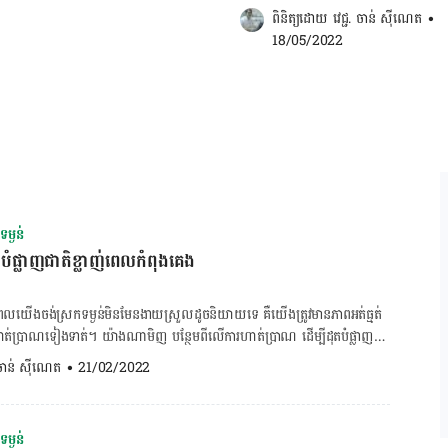
ស្រី Julia Zumpano បាន​បញ្ជាក់​ថា នៅ​ពេល​
ពិនិត្យដោយ 
វេជ្ជ. ចាន់ ស៊ីណេត
•
18/05/2022
ម្ងន់
បំផ្លាញជាតិខ្លាញ់ពេលកំពុងគេង
់ ពេល​យើង​ចង់​ស្រក​ទម្ងន់​មិន​មែន​ងាយ​ស្រួល​ដូច​និយាយ​ទេ គឺ​យើង​ត្រូវ​មាន​ភាព​អត់ធ្មត់
ហាត់​ប្រាណ​ទៀង​ទាត់។ យ៉ាង​ណា​មិញ បន្ថែម​ពី​លើ​ការ​ហាត់​ប្រាណ ដើម្បី​ដុត​បំផ្លាញ​
យើង​ក៏​អាច​ធ្វើ​បាន​នៅ​អំឡុង​ពេល​គេង​​ដែរ​ជាមួយ​វិធី​ងាយៗ ៥ យ៉ាង​ខាង​ក្រោម​ដូច​ជា៖ ១.
. ចាន់ ស៊ីណេត
•
21/02/2022
រឡុក ប្រតេអ៊ីន Casein ជាប្រភេទ​ម្សៅ​​ប្រូតេអ៊ីន​ងាយ​រំលាយ ដែល​អាច​ឲ្យ​រាងកាយ​
-៨​ម៉ោង។ នេះ​មាន​ន័យ​ថា ប្រព័ន្ធ​រំលាយ​អាហារ​របស់​យើង​នឹង​នៅ​ធ្វើ​ការ​ពេញ​មួយ​
ី​គេង​មក​ដោយ​មាន​អារម្មណ៍​ស្រស់​ស្រាយ មាន​កម្លាំង ជាជាង​ក្រោក​មក​ជាមួយ​រាង
ម្ងន់
សៅ​ប្រូតេអ៊ីន​នេះ​ជាមួយទឹក និង​ក្រឡុក​ញ៉ាំ​ធម្មតា​។​ គណនា BMI គណនា