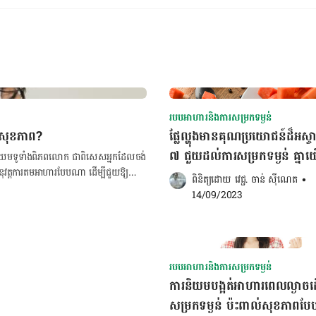
របបអាហារនិងការសម្រកទម្ងន់
់សុខភាព?
ផ្លែល្ហុងមានគុណប្រយោជន៍ដ៏អស្ចារ
៧ ជួយដល់ការសម្រកទម្ងន់ គ្នា
ញ​និយម​​ទូ​ទាំង​ពិភព​លោក ជា​ពិសេស​អ្នកដែល​ចង់​
ុវត្ត​ការ​តម​អាហារ​បែប​ណា ដើម្បី​ជួយ​ឱ្យ​ស្រក​
គួររំលង!
ពិនិត្យដោយ 
វេជ្ជ. ចាន់ ស៊ីណេត
•
14/09/2023
៏​ផ្តល់​អត្ថប្រយោជន៍​ជាច្រើន​ចំពោះ​សុខភាព​ផង​ដែរ​
ារ​ញ៉ាំបែបនេះ ជារឿយ​ៗ​ត្រូវ​បាន​គេ​ហៅ​ថា
ះ មិន​មែន​ជា​ការ​បង្អត់​អាហារ​ខ្លួន​ឯង​
 អំឡុង​ពេល​នៃ​ការ​តម​នេះ អ្នក​នៅ​តែ​អាច​ពិសា​
របបអាហារនិងការសម្រកទម្ងន់
ម​អាហារ​។ ចង់គណនា BMI ចុច
ការនិយមបង្អត់អាហារពេលល្ងាចដើ
សម្រកទម្ងន់ ប៉ះពាល់សុខភាពប