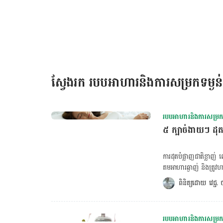
ចិត្ត​របស់អ្នក​ផង​ដែរ។ ជា​មួយ​គ្នា​នេះ ​​អ្នក​ឯកទេសផ្នែក​តម​អាហារ អ្នក
ដែល​យើង​និយាយ​អំពី ការ​តម​អាហារ​បែប​ជាចន្លោះ ឬឆ្លាស់ពេល […]
ស្វែងរក របបអាហារនិងការសម្រកទម្ងន់
របបអាហារនិងការសម្រកទ
៥ ក្បាច់ងាយៗ ដុត
ការ​ដុត​បំផ្លាញ​​ជាតិ​ខ្លាញ
តម​អាហារ​ឆ្ងាញ់ និងត្រូវ​
ជាតិ​ខ្លាញ់​​ក្នុង​រាងកាយ 
ពិនិត្យដោយ 
វេជ្ជ
ញ៉ាំ​ប្រូតេអ៊ីន​Casein​ក្
បំបែក​អស់​ក្នុង​រយៈ​ពេល ៦
យប់ ហើយ​យើង​នឹង​ភ្ញាក់​ព
របបអាហារនិងការសម្រកទ
កាយ​ល្ហិតល្ហៃ។ យើង​អាច​លាយ​ម្