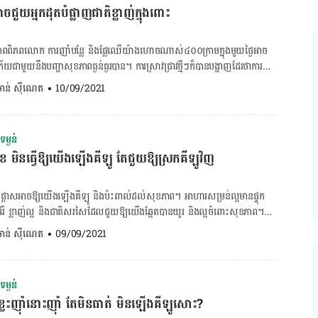
ជួយ​អ្នក​ដុត​បំផ្លាញ​ជាតិ​ខ្លាញ់​ក្នុង​ពោះ
រើន ការសិក្សាមួយដែលត្រូវបានចេញផ្សាយនៅក្នុង Archives of Internal
មនុស្ស​លើស​ទម្ងន់​ជា​មធ្យមបានគេងតិចជាង អ្នកដែលមានទម្ងន់ធម្មតា ១៦​នាទីក្នុង
បាន​ជា​ការ​គេង​ជួយ​ឲ្យ​យើង​រាង​ស្លីម? នេះ​គឺ​​ទាក់​ទង​នឹង​អរម៉ូន leptin និង ghrelin ។
​ពិភពលោក​ ការ​ញាំ​បន្លែ​ និង​ផ្លែ​ឈើ​យ៉ាង​ហោច​ណាស់៤០០​ក្រាម​ក្នុង​មួយ​ថ្ងៃ​អាច​
ម្រិត​ថាមពល និង​រក្សា​ចំណង់​អាហារ​របស់​យើង​ទាប ខណៈ​ពេល​ដែល ghrelin ជំរុញ​
ា​មួយ​នឹង​បញ្ហា​សុខភាព​ធ្ងន់ធ្ងរ​បាន។ ការ​ស្រាវ​ជ្រាវ​ថ្មីៗ​ក៏​បាន​បង្ហាញ​ដែរ​ថា​ការ​ញ៉ាំ​​
វើ​ឲ្យ​យើង​ចេះ​តែ​ចង់​ញ៉ាំ​អាហារ។ លទ្ធផល​នៃ​ការ​សិក្សា​ដែល​ធ្វើ​ឡើង​នៅ​សាកល​
ម្រក​ទម្ងន់​ដែរ។ ផ្លែ​ឈើ​ទាំង​៦ មុខ​នេះ​​អាច​ជួយ​គ្នា​យើង​ក្នុង​ការ​សម្រក​ទម្ងន់​បាន​៖
. ចាន់ ស៊ីណេត
•
10/09/2021
សហរដ្ឋ​អាមេរិក​បាន​រក​ឃើញ​ថា អ្នក​គេង​បាន​ច្រើន​កាត់​បន្ថយ អ័រម៉ូន ghrelin
ភាគរយ​របស់​វា​គឺ​ជា​ទឹក ​។ ផ្លែ​ឪឡឹក​មាន​ផ្ទុក​ជាតិ​ទឹក​៩០​ភាគ​រយ​ ដូច្នេះ​ឪឡឹក​គឺ​ជា​
leptin […]
​គ្នា​យើង​ដែល​មាន​បំណង​ក្នុង​ការ​សម្រក​ទម្ងន់។ ផ្លែ​ឪឡឹម​ទម្ងន់​ ១០០ ក្រាម​មានត្រឹម​
ើយ​​ក៏​ជា​ប្រភព​នៃ amino អាស៊ីដ​ឬ​ហៅ​ថា arginine ដែល​អាច​ជួយ​ក្នុង​ការ​ដុត​
ម្ងន់
ស​ និង​ជួយ​រក្សា​ជាតិ​ទឹក​ក្នុង​ខ្លួន កាត់​បន្ថយ​ការ​ឃ្លាន​អាហារ​បាន​ទៀត​ផង។ ២.ផ្លែ​ត្របែក
ខ មិនធ្វើឱ្យយើងឡើងគីឡូ តែជួយឱ្យស្រកគីឡូវិញ
ដែល​សម្បូរ​ទៅ​ដោយ​សារ​ធាតុ​ចិញ្ចឹម មាន​ជាតិ​សរសៃ​ និង​​រសជាតិ​​ឆ្ងាញ់​ អាច​ជួយ​កាត់​
ន​មែនផ្ទុក​កូលេស្ត្រេរ៉ូល ហើយ​មាន​ជាតិ​ស្ករ​តិច​ បើ​ប្រៀប​ធៀប​ទៅ​នឹង​ផ្លែ​ឈើ​ដទៃ​ទៀត​
និង​ផ្លែ​ទំពាំង​បាយ​ជូរ។ ត្របែក​ក៏​សម្បូរ​ទៅ​ដោយ​វីតាមីន​ផ្សេងៗ និង​​ល្អ​សម្រាប់​ញ៉ាំ​​ជា​
េសផ្តាសអាចឱ្យយើងឡើងគីឡូ និងប៉ះពាល់ដល់សុខភាព។ អាហារសម្រន់​ល្អមានផ្ទុក
 ៣.ផ្លែ​ប៉ោម ផ្លែ​ប៉ោម​ក៏​អាច​ជួយ​គ្នា​យើង​ក្នុង​ការ​សម្រក​ទម្ងន់​បាន​​ដែរ។ ដំណឹង​ល្អ​គឺ​
ាតុរ៉ែ ខ្លាញ់ល្អ និងជាតិសរសៃដែលជួយឱ្យយើងឆ្អែតបានយូរ និង​ល្អចំពោះសុខភាព។
្លែ​ក្នុង​មួយ​ថ្ងៃ​ ​ជួយ​ដល់​សុខ​ភាព​ស្បែក និង​​ផ្ដល់​ជាតិសរសៃ​ដល់​រាង​កាយ​​​ប្រមាណ​ជា​៤,៤​
ន់ ៦ មុខដែលមិន​ធ្វើឱ្យយើង​ឡើងគីឡូ​តែ​ជួយ​ឱ្យស្រកគីឡូវិញ។ ១. ទំពាំងបាយជូរ
. ចាន់ ស៊ីណេត
•
09/09/2021
ពេល​បាយ ការ​សិក្សា​រក​ឃើញ​ថា​ជួយ​រួម​ចំណែក​ដក់​ការ​សម្រក​គីឡូ​។​ ៤.ក្រូច​ថ្លុង ក្រូច​
ៀមមានផ្ទុកជាតិស្ករធម្មជាតិដែលអាចជួយយើងក្នុងការបំពេញចំណង់ញុំារបស់ផ្អែម។ វា
គេ​បាន​ដឹង​ថា​​មាន​ជាតិ​សរសៃ pectinដូច​នឹ​ង​ផ្លែ​ប៉ោម​​ដែរ។ វា​ផ្ទុក​វីតាមីន C ដ៏​ច្រើន​រួម​
សរសៃ ម៉ាញេស្យូម ស័ង្កសី ប៉ូតាស្យូម សារធាតុ​ប្រឆាំង​អុកស៊ីត​កម្ម​។ល។ ទំពាំង
ាស្យូម។ ការ​ញ៉ាំ​​ក្រូចថ្លុង​​កន្លះ​ផ្លែ​ប្រហែល ៣០ នាទី​មុន​ពេល​ញាំ​អាហារ​ប្រចាំ​ថ្ងៃ ​នឹង​
ពប្រព័ន្ធរំលាយអាហាររបស់យើងល្អ និង​ទប់ស្កាត់​ការ​ឃ្លាន​ញឹកញាប់។ ២. ផ្លែលម៉ើ
ែត​ដែល​ជា​ហេតុ​នាំ​ឱ្យ​មិន​សូវ​ឃ្លាន​អាហារ​។ ៥.ផ្លែ​ចេក ផ្លែ​ចេក​ចាត់​ទុក​ថា​ជា​អាហារ​​
ម្ងន់
ូរប្រូតេអ៊ីន ជាតិដែក និងអាស៊ីដខ្លាញ់​មិនឆ្អែត​ដែលជួយកាត់បន្ថយជាតិខ្លាញ់​លើស​ក្នុង
ុន​ ឬ​ក្រោយ​ហាត់​ប្រាណ​ ព្រោះ​ថា​ចេក​​ល្អ​សម្រាប់​សុខភាព​ជាង​ផ្លែ​ឈើ​ភាគ​ច្រើន​ដែល​មាន​
្នកខ្លះញ៉ាំនោះញ៉ាំ តែមិនធាត់ មិនឡើងគីឡូសោះ?
សរសៃដែលអាចបង្កើនល្បឿនរំលាយអាហារដែរ។ ៣.គ្រាប់ស្វាយចន្ទី៖ គ្រាប់
ច្រើន។ ថ្វី​ត្បិត​តែ​ផ្លែ​ចេក​ជា​មធ្យម​មាន​ជាតិ​កាបូនអ៊ីដ្រាត ២៧ ក្រាម​ក៏​ដោយ​ក៏​វា​អាច​ជួយ​