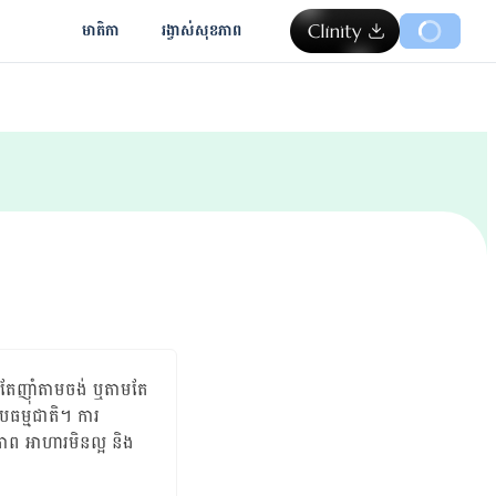
មាតិកា
រង្វាស់​សុខភាព
ញ៉ាំ​តាម​ចង់ ឬ​តាម​តែ​
បែបធម្មជាតិ។ ការ
ព អាហារ​មិន​ល្អ និង​