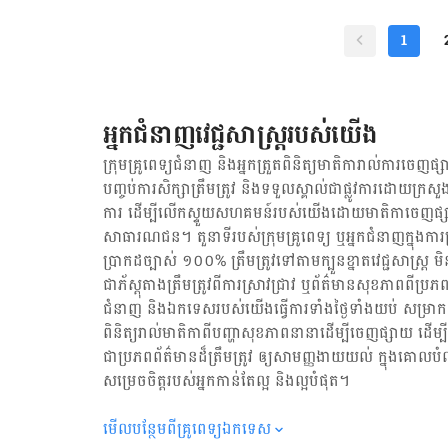
បំប្លែង​អាហារ​ទាំង​នោះ​
ជួយ​ឲ្យ​ស្រក​ទម្ងន់ និង​ដុ
1
ស៊ីសែន និង​សីតុណ្ហភាព​រា
បង្ហាញ​ថា​ការ​ញ៉ាំ​សារធាតុ​
រាងកាយ។ ទាំង​នេះ​សុទ្ធ​ត
ធាតុ​ប្រឆាំង​អុកស៊ីតកម្ម​ច្រ
អ្នកជំនាញវេជ្ជសាស្ត្ររបស់យើង
មាន​ការ​រលាក​រ៉ាំរ៉ៃ​ដែល​អា
capsaicin អាច​ជួយ​បន្ថយ​
ក្រុមគ្រូពេទ្យជំនាញ និង​អ្នក​ត្រួតពិនិត្យ​មាតិការាល់ការចេញផ្សា
capsaicin ដើម្បី​បន្ថយ​
បញ្ចប់ការសិក្សាត្រឹមត្រូវ និង​ទទួល​ស្គាល់​ជាផ្លូវការ​ដោយ​ក្រសួង
អាច​នាំ​ឲ្យបន្ថយ​ការ​ឈឺចា
ការ ដើម្បីលើកស្ទួយ​សហគមន៍​របស់យើង​ដោយ​មាតិកា​ចេញផ្សា
សម្រាប់​អ្នក​មាន​បញ្ហា​សន្លា
សាធារណជន។ តួនាទីរបស់​ក្រុមគ្រូពេទ្យ ឬ​អ្នក​ជំនាញ​ក្នុងការ​ត្រួត
ប្រសាទ​សម្រាប់​អ្នក​ជំងឺ​
ប្រាកដ​ច្បាស់ ១០០% ត្រឹមត្រូវ​ទៅតាម​ក្បួនខ្នាតវេជ្ជសាស្ត្
ញ៉ាំ​ម្ទេស​ដែរ។ ដូចនេះ​គួរប្រើ​ក្នុង​បរិមាណតិច​។ ផល​ប៉ះព
ជា​ភ័ស្តុតាង​ត្រឹមត្រូវ​ពី​ការ​ស្រាវជ្រាវ ឬ​ព័ត៌មាន​សុខភាព​ពី​ប្រភព
ពាល់​បង្ក​ដោយ​សារធាតុ c
ជំនាញ និង​ឯកទេស​របស់យើង​ធ្វើការ​ទាំង​ថ្ងៃទាំងយប់ សម្រាក​តិច
សារធាតុ capsaicin អាច​ធ្វើ
ពិនិត្យ​រាល់​មាតិកា​ពី​បញ្ហា​សុខភាព​នានា​ដើម្បី​ចេញ​ផ្សាយ ដើម
នេះ និង​បន្ថយ​អាការៈ​មិន​
ជា​ប្រភព​ព័ត៌មាន​ដ៏​ត្រឹមត្រូវ ឲ្យសាមញ្ញ​ងាយយល់ ក្នុងគោលបំ
ធ្វើ​ឲ្យ​សីតុណ្ហភាព​ក្នុង​ខ្
សម្រេចចិត្ត​របស់​អ្នក​កាន់តែ​ល្អ និង​ល្អ​បំផុត។
មើល​បន្ថែម​ពី​គ្រូពេទ្យ​ឯកទេស