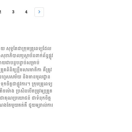
ទៅ​ជា​ថាមពល​។ សារធាតុ capsaicin អាច​ជួយ​ជំរុញ​ដល់​ការ​ធ្វើ​មេតាបូលីស​ដោយ​
ត​បំផ្លាញ​ខ្លាញ់​​បាន​លឿន។ នេះ​មក​ពី​សារធាតុ capsaicin បង្កើន​ការ​ប្រើប្រាស់​អុក
2
3
4
ងកាយ​ ដែល​បណ្ដាល​ឲ្យ​មាន​ការ​កើន​ឡើង​នៃ​ការ​ដុត​កាឡូរី។ ការ​សិក្សា​ជាច្រើន​
នេះ​ជា​ប្រចាំ​អាច​ជួយ​បន្ថយ​បរិមាណ​កាឡូរី​ដែល​យើង​ញ៉ាំ និង​ជួយ​ដល់​ការ​ដុត​ខ្លាញ់​ក្នុង​
ែ​ជួយ​ដល់​ការ​សម្រក​ទម្ងន់រាង​កាយ​យើង។ បន្ថយ​ការ​រលាក អាហារ​ដែល​មាន​ផ្ទុក​សារ
ើន​ដូចជា​ម្ទេស​អាច​ប្រឆាំង​នឹង​ពពួក​រ៉ាឌីកាល់​សេរី​ក្នុង​រាងកាយ។ រ៉ាឌីកាល់​សេរី​អាច​បង្ក​ឲ្យ​
ច​បង្កើន​ហានិភ័យ​ជំងឺ​មហារីក ជំងឺ​ប្រព័ន្ធ​ភាព​ស៊ាំ​ និង​ជំងឺ​បេះដូង។ ដូចនេះ សារធាតុ
ហានិភ័យ​ជំងឺ​ទាំង​នេះបាន។ បន្ថយ​ការ​ឈឺ​ចាប់ ពេល​ខ្លះ​គេ​ប្រើ​សារធាតុ
យ សុទ្ធតែជា​ក្រុម​គ្រូពេទ្យ​ដែល​
ការ​ឈឺចាប់។ សារធាតុ​នេះ​ភ្ញោច​កោសិកា ​ធ្មួល (Receptor) ​នៃ​ការ​ឈឺចាប់​ដែល​នេះ​
សុខាភិបាលឬស្ថាប័ន​ពាក់ព័ន្ធ​ផ្លូវ
ប់​បាន។ ភាគច្រើន​គេ​ប្រើ​សារធាតុ​នេះ​ជាមួយ​នឹង​គ្រីម​បំបាត់​ការឈឺចាប់ ជាពិសេស​
យជាបន្តបន្ទាប់សម្រាប់
ក់​ដូចជា​ជំងឺ​រលាក​សន្លាក់​រ៉ាំរ៉ៃ រលាក​សន្លាក់​ឆ្អឹង​ និង​ការ​ឈឺចាប់​បង្ក​ដោយ​ការ​ខូច​សរសៃ​
ពិនិត្យ​ខ្លឹមសារ​មាតិកា គឺ​ត្រូវ​
ទឹកនោមផ្អែម​។ ការ​ប្រើ​គ្រីម​មាន​សារធាតុ capsaicin អាច​បង្ក​អាការៈ​ក្រហាយ​ដូច​ពេល​
រ មិនហួសសម័យ និង​មានមូលដ្ឋាន​
ាល់​នៃ​សារធាតុ capsaicin អាការៈ​ក្រហាយ ផល​ប៉ះ
​ទុកចិត្ត​ជាផ្លូវការ។ ក្រុមគ្រូពេទ្យ
apsaicin គឺ​អាការៈ​ក្រហាយ។ សម្រាប់​អ្នក​មាន​បញ្ហា​ចាល់​អាស៊ីដ អាហារ​ដែល​មាន​
ម៉ោង ប្រសិន​បើ​តម្រូវ​ឲ្យ​ត្រួត
​ឲ្យ​អាការៈ​កាន់តែ​ធ្ងន់ធ្ងរ។ ប៉ុន្តែ​យូរ​ទៅ ក្រពះ​ពោះវៀន​នឹង​ស៊ាំ​ទៅ​នឹង​ផល​ប៉ះពាល់​
្បី​ជា​គុណប្រយោជន៍ ជា​ទំនុកចិត្ត
ស្រួល​បាន​។ សីតុណ្ហភាព​ក្នុង​ខ្លួន​កើន​ឡើង ការ​ញ៉ាំ​សារធាតុ capsaicin ច្រើន​អាច​
ណង​តែមួយ​គត់​គឺ ជួយ​ឲ្យ​រាល់ការ
លួន​កើន​ឡើង​។ […]