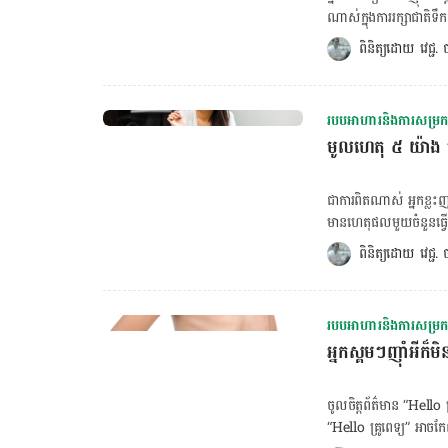
ជ្រុល។ ការ​ឡូរី​នៅ​ក្នុង​​ភេសជ្ជៈ​ផ្អែម​ទាំង​នេះ​មិន​អាច​ជំនួស​កាឡូរី​ពី​ក្នុង​អាហារ​បាន​ទេ ដូច​នេះ​មានន័យ​ថា​ទោះ​បី​
ណាស់​ក្នុង​ការ​រក្សា​ជាតិ​ទឹក​
យើង​បាន​កាឡូរី​ពី​ភេសជ្ជៈ​
ទឹក​គ្រប់​គ្រាន់​នោះ​ទេ តែ​នៅ​ថា​អាច​សម្រក​ទម្
ពិនិត្យដោយ 
វេជ្ជ
យើង​មាន​ចេតនា​ចង់​សម្រក​ទម្
ប្ដូរ​សីតុណ្ហភាព​ និង​ចាប់​
នេះ។​ ៣. ការ៉េម ពិត​ណាស់​ការ៉េម​មាន​រស់​ជាតិ​ឆ្ងាញ់ តែ​វា​ក៏​មិន​ល្អ​ចំពោះ​សុខភាព​ប៉ុន្មាន​ដែរ ហើយ​កាន់​តែ​មិន​
ទៅ​ជា​មូលេគុល​ ដែល​នេះ​ជួយ
មែន​ជា​អាហារ​គោល​ដៅ​របស់​អ្
៣០​នាទី​មុន​ញ៉ាំ​អាហារ នឹង​
ច្រើន។ បើ​គ្នា​យើង​អាច​ទប់​ចិត្ត​ញ៉ាំ​ក្នុង​បរិមាណ​តិច​តួច​បាន​ទំនងជា​មិន​បញ្ហា​ទេ​ ប៉ុន្តែ​មនុស្ស​ភាគ​ច្រើន​មិន​អាច​ទេ
របបអាហារនិងការសម្រកទ
ឆ្អែត​។ ក្រៅ​ពី​នេះ ការ​ញ៉ាំ​ទឹក​ក្ដៅ​ក៏​ជួយ​ឲ្យ​យើង​កាត់​បន្ថយ​ការ​ឃ្លាន​អាហារ ដោយ​ជួយ​ឲ្យ​យើង​មាន​អារម្មណ៍​ថា​
ហើយ​ចូល​ចិត្ត​ញ៉ាំ​ច្រើន​ទ
មូលហេតុ​ ៥ យ៉ាង ​ធ
ឆ្អែត។ ដូចនេះ​ បើ​យើង​គិត​
មិន​តិច​នាក់​ទេ​ចូល​ចិត្ត​អាហ
ញ៉ាំ​ទឹក​ក្ដៅ​មួយ​កែវ និង​ក្រ
ភីហ្សា​មាន​ផ្ទុក​កាឡូរី​ខ្ពស់
នៃ​ការ​ញ៉ាំ​ទឹក​ក្ដៅ​ឧណ្ហៗ
ជា​ការ​ពិត​ណាស់​ អ្នកខ្លះ​ញ
បើ​យើង​ចង់​​ញ៉ាំ​ភីហ្សា […
ស្រូប​យក​សារធាតុ​ចិញ្ចឹម​ និង​បញ្ចេញ​កាក​សំណ
មាន​ហេតុ​ផល​មួយ​ចំនួន​ធ្វើ​ឲ
ច្រើន​ពី​ការ​ញ៉ាំ​ទឹក​ក្ដៅ​ឧ
ហេតុ​ផល​អ្វី​ខ្លះ?​ ១. គេង​ប
ពិនិត្យដោយ 
វេជ្ជ
តែ​មាន​ប្រយោជន៍​ដល់​ការ​ស
ស្កប់​ស្កល់។ គ្នា​យើង​​ដឹង​
បើសិនជា​យើង​គេង​មិន​​បាន​
អ័រម៉ូន​ម្យ៉ាង​​ទាក់​ទាញ​ចំណង់
របបអាហារនិងការសម្រកទ
ជាតិ​ខ្លាញ់​​​ផង​ដែរ​។​ ២. ធ្វ
អ្នកស្គមៗញ៉ាំអីក៏
ហាត់​ប្រាណ​​ ប៉ុន្តែ​​​​​ពួ
បាន​ធ្វើ​អ្វី​ខ្លះ​ទោះ​មិន​បា
លក្ខណៈ​សាមញ្ញ​ៗ​ ដូចជា​ ​ការ​ឡើង​
ចូលចិត្តព័ត៌មាន “Hello គ
ពោះវៀនធំ ចុចទីនេះ! ចង
“Hello គ្រូពេទ្យ” អាចកែលម្អព័ត៌មានឲ្យកាន់តែប្រសើរ! អ្
គណនារង្វាស់ចង្វាក់បេះដូង ចុចទីនេះ! ៣. រំញោច​នៃ​អ័រម៉ូន​ខ្ពស់ តាម​ពិត​ទៅ​ អ