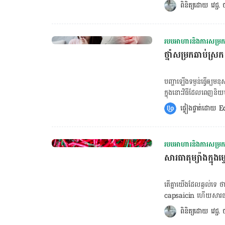
និង​ជឿជាក់​ថា​ខ្លួន​គ្មាន​ជ
ពិនិត្យដោយ 
វេជ្ជ
ការ​កំណត់​នូវ​ទម្ងន់​រាងកាយ
មិន​គ្រប់គ្រាន់ ខ្វះ​អាហារូបត្ថម្ភ និង​អាហារ​
ការ​សម្រក​ទម្ងន់​ និង​ថែម​ទាំ
ចំណី​ខ្វះ​ជាតិ​សាច់ ខ្វះ​ក
ជាក់លាក់​មួយ​ រាងកាយ​នឹង​ដុ
- ទឹកនោម​ផ្អែម​កប្រភេទ១ ឬ​
ទាប​ ​រាងកាយ​យើង​នឹង​រក្សា​
របបអាហារនិងការសម្រកទ
បញ្ហា​ព្រូន អៀន តេនញ៉ា - បញ្ហា​ជំងឺ​គ្រាប់​ឈាម។ ដូចនេះ​ប
ជម្រើស​នៃ​អាហារ​ត្រឹមត្រូវ
ថ្នាំសម្រកឆាប់ស្រក
ជាមួយ​គ្រូពេទ្យ ដើម្បី​ពិន
ស្រុង​ឡើយ​។ អ្នក​ដែល​មាន​រូប
ទូទៅ​រូប​នោះ​បាន​បន្ថែម​ទៀត
និង​សារធាតុចិញ្ចឹម​ផ្សេងៗច្
ចិញ្ចឹម ទើប​គ្មាន​អ្វី​យក​ទៅ​ផ្គត់ផ្គង់​រាងកាយ។ ប្រសិនបើ​យើង​ច
បញ្ហា​ឡើង​ទម្ងន់​ធ្វើឲ្យ​មនុ
[…]
ដោយ​យក​គីឡូ​ចែក​ជាមួយ​
ក្នុង​នោះ​វិធី​ដែល​ពេញ​និ
ដែល​ល្អ គឺ​ចាប់ពី ១៨.
យឺត ដូចនេះ​ការ​ជ្រើសរើស​
ផ្ទៀងផ្ទាត់ដោយ 
E
របបអាហារនិងការសម្រកទ
សារធាតុម្យ៉ាងក្នុ
តើ​គ្នា​យើង​ដែល​ឆ្ងល់​ទេ ថ
capsaicin ហើយ​សារធាតុ​នេះ
និង​ហានិភ័យ​នៃ​សារធាតុ
ពិនិត្យដោយ 
វេជ្ជ
ទម្ងន់​របស់​យើង​គឺ​ពឹង​ផ្