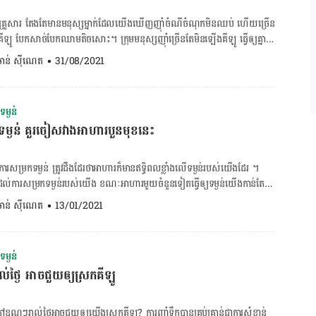
ស្យូមដែលជួយរាងកាយគ្រប់គ្រងជាតិខ្លាញ់ និងរំលាយកាបូអ៊ីដ្រាត។ គ្រាប់ស្វាយចន្ទីគឺជា
​ដែល​ព្រោះ​ថា​​មាន​កាឡូរី​តែ ១០៥ […]
ម្ងន់ ព្រោះវាមានប្រូតេអ៊ីន និងជាតិសរសៃខ្ពស់​ដែល​ធ្វើ​ឱ្យយើងឆ្អែតបានយូរ។ វាក៏ផ្ទុក
្ដិ ឬ​គ្រួសារ តែង​តែ​មាន​មនុស្ស​ម្នាក់​ដែល​យើង​ឃើញ​ញ៉ាំ​ចំណី​ចំណុក​មិន​ឈប់ ហើយ​ច្រើន​
 ដែរ។ ៤. គ្រាប់អាល់ម៉ុន៖ គ្រាប់អាល់ម៉ុនជាអាហារសម្រន់ដែលមានកាឡូរីទាប។
ឡូ បែក​សាច់​បែក​ឈាម​តិច​សោះ។ ក្រុម​មនុស្ស​ញ៉ាំ​ច្រើន​តែ​មិន​ឡើង​គីឡូ ធ្វើ​ឲ្យ​គ្នា​
មានកាឡូរី ៥៧៦។ គ្រាប់អាល់ម៉ុនមានផ្ទុកប្រូតេអ៊ីន និងជាតិសរសៃខ្ពស់។ វីតាមីន E
៉ង ព្រោះ​បាន​ញ៉ាំ​ឆ្ងាញ់​ហើយ​រាង​នៅ slim ទៀត។ ចុះ​ហេតុ​អី​បាន​គីឡូ​ពួក​គេ​មិន​
. ចាន់ ស៊ីណេត
•
31/08/2021
យ​ចិញ្ចឹម​រាងកាយយើង ឯខ្លាញ់មិនឆ្អែតជួយធ្វើឱ្យយើងស្រកទម្ងន់ព្រោះវាកាត់​បន្ថយ
ា​ក៏​ដោយ? មនុស្ស​មួយ​ចំនួន​ដែល​ញ៉ាំ​ច្រើន​តែ​មិន​ឡើង​គីឡូ អាច​ដោយ​សារ​រាងកាយ​
្រក់ (LDL)។ គណនា BMR ៥. គ្រាប់រីករាយ៖ គ្រាប់រីករាយមានផ្ទុកប្រូតេអ៊ីន វីតាមីន
បាន​លឿន​ជាង​មនុស្ស​ទូទៅ។ ប៉ុន្តែ ការ​រំលាយ​អាហារ​លឿន​មិន​មែន​ជា​ហេតុ​ផល​តែ​
ិដែក […]
េះ​ទេ កត្តា​ជា​ច្រើន​ទៀត​ដូច​ជា ហ្សែន អាហារូបត្ថម្ភ និង​កត្តា​អាកប្ប​កិរិយា ក៏​រួម​
ម្ងន់
ិង​រក្សា​ទម្ងន់​ខ្លួន​បាន​ដែរ។ ចុចត្រង់នេះ ដើម្បីគណនា BMI កត្តា​មួយ​ទៀត​ដែល​អាច​
ម្ងន់ គួរចៀសវាងអាហារបួន​មុខនេះ
ង​គីឡូ អាច​ជា​កម្រិត​នៃ​សកម្មភាព​រាងកាយ​របស់​ពួក​គេ​ក្នុង​មួយ​ថ្ងៃ។ នេះ​មិន​មែន​មាន​
ាប់​ម៉ោង​ក្នុង​កន្លែង​ហាត់​ប្រាណ​ទើប​រាប់​ជា​សកម្មភាព​រាងកាយ​ទេ សូម្បី​តែ​ការ​ដើរ​
ើស ក៏​ជា​សកម្មភាព​មួយ​ជួយ​រក្សា​ទម្ងន់​បាន​ដូច​គ្នា។ លើស​ពី​នេះ គ្នា​យើង​ណា​ធ្វើ​ចលនា​
ារ​សម្រក​ទម្ងន់ ​​ត្រូវ​ដឹង​ដែរ​ថា​អាហារ​ក៏​មាន​ឥទ្ធិពល​ខ្លាំង​លើ​ទម្ងន់​របស់​យើង​ដែរ​ ។​
ិភ័យ​ទាប​ក្នុង​ការ​កើត​ជំងឺ​បេះដូង ទឹក​នោម​ផ្អែម និង​លើស​សម្ពាធ​ឈាម។ ផ្ទុយ​ទៅ​
ល់​ការ​សម្រក​ទម្ងន់​របស់​យើង ខណៈ​អាហារ​មួយ​ចំនួន​ទៀត​ធ្វើ​ឲ្យ​ទម្ងន់​យើង​កាន់​តែ​
​តែ​មិន​ធាត់​កុំ​អាល​សប្បាយ​ចិត្ត។ លោក​វេជ្ជបណ្ឌិត ហ៊ាង រតនា បាន​ឲ្យ​ដឹង​ថា អ្នក​
. ចាន់ ស៊ីណេត
•
13/01/2021
ាច​មកពី​ញ៉ាំ​មិន​គ្រប់គ្រាន់ ខ្វះ​អាហារូបត្ថម្ភ និង​អាហារ​គ្មាន​សារធាតុ​ចិញ្ចឹម។ កាលណា​
​បើ​យើង​
​សាច់ ខ្វះ​កាឡូរី នោះ​ទើប​រាងកាយ​មិន​អាច​ធំធាត់​បាន។ មួយ​វិញ​ទៀត អ្នក​អាច​មាន​ជំងឺ​
ូងបារាំង​កំប៉ុង វិញ​គឺ​ខុស​គ្នា។ ដំឡូង​កែ​ច្នៃ​ទាំងនេះ​មាន​ជាតិ​កាឡូរី​ខ្ពស់ និង​ធ្វើ​ឲ្យ​យើង​
េនញ៉ា បញ្ហា​ជំងឺ​គ្រាប់​ឈាម។
ម្ងន់
ដែល​យក​ទៅ​ដុត ឬ​បំពង អាច​មាន​ផ្ទុក​សារធាតុ​បង្ក​ជំងឺ​មហារីក ហៅ​ថា
ល់ថ្ងៃ អាចជួយ​ឲ្យ​ស្រកគីឡូ​
​ការណ៍​ល្អ​យើង​គួរ​ញ៉ាំ​ដំឡូង​បារាំង​ស្ងោរ​វិញ​ទើប​ល្អ​ចំពោះ​សុខ​ភាព។ ​២.
ង​ដូចជា​ទឹក​ក្រូច​ជា​ដើម​ត្រូវ​គេ​ចាត់​ទុក​ថា​ជា​ប្រភេទ​អាហារ​មិន​ល្អ​ចំពោះ​សុខ​ភាព ដោយ​វា​
យ​នឹង​ការ​ឡើង​ទម្ងន់ ហើយ​នឹង​ធ្វើ​ឲ្យ​គ្រោះ​ថ្នាក់​ដល់​សុខភាព​ផង​ដែរ បើ​យើង​ញ៉ាំ​ច្រើន​
ក្ដៅ​ឧណ្ហៗ​រាល់ថ្ងៃ​អាច​ជួយ​ឲ្យ​យើង​ស្រក​គីឡូ? ការ​ញ៉ាំទឹក​​បាន​គ្រប់​គ្រាន់​ជា​ការ​សំខាន់​