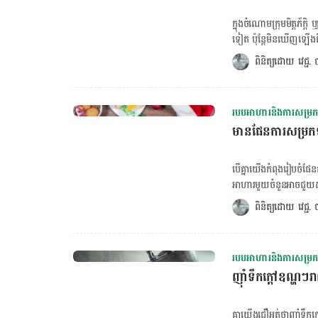
ស្វាយចន្ទីមានផ្ទុកម៉ាញ៉េ
ក្នុង​ការ​សម្រក​ទម្ងន់​បាន
ជម្រើសដ៏ល្អក្នុងការសម្រកទ
ក្នុង​ចំណោម​ក្រុម​មិត្តភ័ក
ជាតិដែក ​និងវីតាមីន B6
ទៀត ប៉ុន្តែ​មិន​ឃើញ​ឡើង​គី
គ្រាប់អាល់ម៉ុន១០០ ក្រាម
យើង ពិសេស​ស្រីៗ ច្រណែន​ម
ពិនិត្យដោយ 
វេជ្ជ
នៅក្នុងគ្រាប់អាល់ម៉ុន​ជួ
ឡើង ទោះ​ញ៉ាំ​ច្រើន​ប៉ុនណ
កូលេស្តេរ៉ុល ឬខ្លាញ់អាក
របស់​ពួក​គេ​រំលាយ​អាហារ​
ខ្លាញ់ល្អ ជាតិសរសៃ ជាត
មួយ​គត់​នៅ​ពី​ក្រោយ​បញ្ហា​ន
របបអាហារនិងការសម្រកទ
ចំណែក​ជួយ​ឲ្យ​យើង​ស្គម ន
មាន​ផែនការសម្រកទ
ជួយ​ឲ្យ​មនុស្ស​ស្គម​មិន​ឡើ
ន័យ​ថា ទាល់​តែ​ចំណាយ​ពេល​រ
ច្រើន ធ្វើ​ការ​ច្រើន​បែក​ញ
បើ​គ្នា​យើង​កំពុង​រៀបចំ​ផែន​ក
រាងកាយ​ច្រើន តែង​មាន​ហាន
អាហារ​មួយ​ចំនួន​អាច​ជួយ​ដ
វិញ គ្នា​យើង​ណា​ញ៉ាំ​ច្រើន
ឡើង​ទៅ​វិញ។ ខាងក្រោម​នេះ ជា​ប្រភេទ​អាហារ​មួយ​ចំនួន​សម្រាប់​គ្នា​យើង​ចង់​សម្រក​ទម្ងន់​គួរ​កាត់​បន្ថយ ឬ​ចៀស​
ពិនិត្យដោយ 
វេជ្ជ
ដែល​ស្គម​មិន​ឡើង​គីឡូ​ក៏​អ
វាង​។ ១. ដំឡូងបារាំង​បំពង ការ​ញ៉ាំ​ដំឡូង​បារាំង​ធម្មតា​​ល្អ​ចំពោះ​សុខភាព និង​ជួយ​ឲ្យ​យើង​ឆាប់​ឆ្អែត តែ
យើង​ញ៉ាំ​តែ​ចំណី​ខ្វះ​ជាតិ
ញ៉ាំ​ដំឡូង​បារាំង​បំពង ឬ​ដំឡ
មួយ​ចំនួន​ដូចជា៖ ទឹកនោម​ផ្អែម​កប្រភេទ១ ឬ​២ មាន​បញ្ហា​ក្រពេញទីរ៉ូអុីត បញ្ហា​ជំងឺ​ថ្លើម ជំងឺ​តម្រង​នោម ជំងឺ​
ចង់​ញ៉ាំ​ច្រើន​ទៀត​ផង​។ ការ​សិក្សា​បាន​រក​ឃើញ​ថា​អ្នក​ញ៉ាំ​ដំឡូង​ប្រ​ភេទ​នេះ​ច្រើន មាន​ទំនាក់​ទំនង​នឹង​ការ​ឡើង​
មហារីក បញ្ហា​ព្រូន អៀន ត
របបអាហារនិងការសម្រកទ
ទម្ងន់។ ម្យ៉ាង​ទៀត ដំឡូង​
ញ៉ាំទឹក​ក្ដៅឧណ្ហៗរា
acrylamides ។​ ដូច​នេះ ជា
ភេសជ្ជៈ​កំប៉ុង ភេសជ្ជៈ​កំប៉ុ
មាន​ទំនាក់​ទំនង​ខ្លាំង​ជាមួ
គ្នា​យើង​ជឿ​អត់​ថា​ញ៉ាំ​ទឹក​