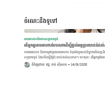
ចំណេះដឹងទូទៅ
របបអាហារនិងការសម្រកទម្ងន់
តើអ្នកគួរតមអាហារបែបណាដើម្បីផ្តល់អត្ថប្រយោជន៍ដល
ការ​តម​អាហារ និង​ការ​គ្រប់គ្រង​របប​អាហារ កំពុង​តែក្លាយ​ជា​និន្នា​ការ​ដ៏​ពេ
សម្រក​ទម្ងន់ ដែលមិន​ធ្វើ​ឱ្យ​ប៉ះ​ពាល់​ដល់​សុខភាព​។ ហេតុនេះ តើ​អ្នក​គួរ​តែ​អន
ទម្ងន់ និង​ផ្តល់​សុខភាពល្អ? បច្ចុប្បន្ន ​ជម្រើស​នៃ​ការ​​តម​អាហារ​ដែល​ពេញ​និយម​គឺ​ការ​តម​អាហារ​បែបជា​ចន្លោះ ឬ​ឆ្លាស់ពេល
ពិនិត្យដោយ 
វេជ្ជ. ចាន់ ស៊ីណេត
•
14/01/2025
គ្នា ព្រោះ​វា​មិន​ត្រឹម​តែ​មិន​ផ្តល់​ការ​ប៉ះ​ពាល់​ដល់​សុខភាពប៉ុណ្ណោះទេ ប៉ុន្តែ​ក
។ ដូចម្តេចដែលហៅ​ថា ការ​តម​អាហារ​បែប​ជាចន្លោះ ឬឆ្លាស់​ពេលគ្នា? ការ​តម​អាហារ​បែប​ជាចន្លោះ ឬឆ្លាស់ពេល គឺ​ជា​ផែន​
ការ​​នៃ​ការ​រៀប​ចំ​ចន្លោះ​ពេល​នៃ​ការ​បរិភោគ​ និង​ការ​តម​អាហារ​។ ប្រភេទ​នៃ​ក
«លំនាំ» «វដ្តន៍» ឬ «តារាងពេល» នៃ​ការ​តម​អាហារ​។ ការ​តម​អាហារ​បែប​ជា​ចន្លោ
ឡើយ ប៉ុន្តែ វា​ការ​កាត់បន្ថយចំនួន​កាឡូរី ក្នុង​ចន្លោះ​​ពេល​ខ្លី​​។ មាន​ន័យ​ថា
ទឹក និង​ភេសជ្ជៈ​ផ្សេង​ទៀត​បាន​ដូច​ជា កាហ្វេខ្មៅ និង​ទឹក​តែ ជា​ដើម អំឡុង​ពេល​នៃ​ការ​ត
ទីនេះ! ចង់គណនារង្វាស់ចង្វាក់បេះដូងលោត ចុចទីនេះ! ចង់គណនាថ្ងៃមេជីវិតញីទុំធ្លាក់ ចុចទីនេះ! ចង់ពិនិត្យសុខភាព
ប្រព័ន្ធរំលាយអាហារ ចុចទីនេះ! មាន​វិធី​​នៃ​ការ​តម​អាហារ​ដ៏មាន​ប្រសិទ្ធភាព​ជាច្រើន ប៉ុន្តែ ក៏​អាស្រ័យ​ទៅ​តាម​ចំណង់​ចំណូល​