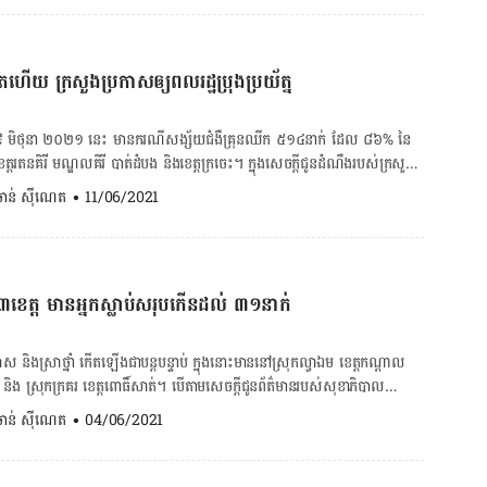
​។ ដើម្បី​ជៀស​វាង​ការ​ទិញ​ ឬ​ប្រើប្រាស់​ផលិតផល​ពន្យារ
នា​គួរ​អនុវត្ត​តាម​ជំហាន​មួយ​ចំនួន​ដូច​ខាង​ក្រោម​។ ទីមួយ ​ផលិត​ផល​ដែល​បាន​
​ស្លាក​សញ្ញា​សម្គាល់​ចែក​ចាយ ​និង​លេខ​ចុះ​លេខ​បញ្ជិកា​នៅ​លើ​ប្រអប់​។ វិធី​មួយ​ទៀត​
ៀតហើយ ក្រសួងប្រកាសឲ្យពលរដ្ឋប្រុងប្រយ័ត្ន
លិតផល​ពិត​ប្រាកដ​មាន​ភ្ជាប់​បរិយាយប័ណ្ណ​ឱសថ​ដែល​សរសេរ​ជា​ភាសា​ខ្មែរ​ និង​អង់គ្លេស​
យ​ច្រើន​តែ​មាន​បរិយាយប័ណ្ណ​ឱសថ​ដែល​សរសេរ​ជា​ភាសា​ផ្សេង​ៗ​ទៀត​។ មនុស្ស​
ប់​នូវ​ក្រមសីលធម៌​ និង​ជួយ​ប្រយុទ្ធ​ប្រឆាំង​នឹង​ការ​រីក​រាលដាល​នៃ​ផលិត​ផល​ក្លែងក្លាយ​ ដើម្បី​
ថ្ងៃ​ទី៩ មិថុនា ២០២១ នេះ មាន​ករណី​សង្ស័យ​ជំងឺ​គ្រុនឈីក ៥១៤នាក់ ដែល ៨៦% នៃ​
រើ​ប្រាស់​។ មិន​ត្រឹម​តែ​វេជ្ជបណ្ឌិត ​និង​ឱសថការី​អាច​ចូល​រួម​ក្នុង​ការទប់​ស្កាត់​បញ្ហា​នេះ​
ណ្ឌលគិរី បាត់ដំបង និង​ខេត្ត​ក្រចេះ។ ក្នុង​សេចក្តីជូន​ដំណឹង​របស់​ក្រសួង​
ប្រើប្រាស់​ក៏អាច​រាយការណ៍​ករណី​សង្ស័យ​នៃ​ផលិតផល​ខុសច្បាប់​ និង​ក្លែងក្លាយ​ផង​ដែរ​។
ាន​បញ្ជាក់​ថា ក្នុងចំណោម​ករណី​សង្ស័យ​ទាំង ៥១៤នាក់នោះ មាន ៣៣១នាក់ជាមនុស្ស​
. ចាន់ ស៊ីណេត
•
11/06/2021
ខាន់​ក្នុង​ការ​លុប​បំបាត់​ឱសថ​ខុស​ច្បាប់ ​និង​ក្លែង​ក្លាយ​ពី​ការ​ធ្វើ​ចរាចរ​នៅ​លើ​ទីផ្សារ ​
កុមារ​អាយុ​ក្រោម ៥ឆ្នាំ។ គ្រុនឈីក ជា​ជំងឺ​ដែល​បង្ក​ដោយ​វីរុស​ឈីក
រសួង​សុខាភិបាល​កំពុង​អនុវត្ត​ច្បាប់ ​និង​បទ​បញ្ជា​យ៉ាង​តឹងរ៉ឹង​ប្រឆាំង​នឹង​ឱសថ​នាំ​ចូល​
ាំ ជាពិសេស​នៅ​ពេលថ្ងៃ ហើយ​អាច​កើត​មាន​ចំពោះ​មនុស្ស​គ្រប់​វ័យ​ ទាំង​ក្មេង ​ទាំង​
ុខ​ភាព​សាធារណៈ​។ គ្រប់​ៗ​គ្នា​ត្រូវ​បាន​លើក​ទឹក​ចិត្ត​ឱ្យ​រាយការណ៍​
លង​រាល​ដាល​ពី​គ្រួសារ​មួយ​ទៅ​គ្រួសារ​មួយ ពី​ភូមិ​មួយ​ទៅ​ភូមិ​មួយ ពី​ឃុំ​មួយ​ទៅ​ឃុំ​មួយ
ថ​ខុស​ច្បាប់ ​និង​ឱសថ​ក្លែង​ក្លាយ​មក​កាន់​នាយកដ្ឋាន​ចំណីអាហារ និងឱសថ តាមរយៈ​
ពី​កន្លែង​មួយ​ទៅ​កន្លែង​មួយ។ នេះបើតាម​មជ្ឈមណ្ឌល​ជាតិ​ប្រយុទ្ធ​នឹង​ជំងឺគ្រុនចាញ់​
ុការណ៍​ទាំង​នេះ៖​ 012 355 161, 011 574 787, 012 983 334, 012 892 022,
ខេត្ត មានអ្នកស្លាប់សរុបកើនដល់ ៣១នាក់
​សុខាភិបាល។ ១. រោគ​សញ្ញា​ជំងឺ​គ្រុនឈីក ជំងឺ​គ្រុន​ឈីក​មាន​
866 760, 012 562 446។
យ​ជំងឺ​នេះ​មិន​បណ្តាល​ឲ្យ​អ្នក​ជំងឺ​ស្លាប់​នោះ​ទេ លើក​លែង​តែ​វា​កើត​រួមគ្នា​ជាមួយ​ជំងឺ​
 គ្រុនចាញ់ ឬ​ជំងឺ​រលាក​ស្រោមខួរ​ជា​ដើម។ រោគ​សញ្ញា​ទាំង​នោះ​រួមមាន៖ – គ្រុនក្តៅ
ស និង​ស្រាថ្នាំ កើត​ឡើង​ជា​បន្ត​បន្ទាប់ ក្នុង​នោះ​មាន​នៅ​ស្រុកល្វាឯម ខេត្តកណ្តាល
រើន​កន្លែង – មាន​ស្នាម​កន្ទួល ឬ​ក្រហម​លើ​ស្បែក។ លោកវេជ្ជបណ្ឌិត លី សូវ៉ាន់
ពត និង ស្រុក​ក្រគរ ខេត្ត​ពោធិ៍សាត់។ បើតាមសេចក្តីជូនព័ត៌មានរបស់សុខាភិបាល
ឹងជំងឺឆ្លង នៃក្រសួងសុខាភិបាលបានឲ្យដឹងថាជំងឺ​គ្រុន​ឈីក​នេះ​អាច​ជា​សះ​ស្បើយ​
ប់បណ្តាលមកពីពុលស្រា នៅខេត្តទាំង៣ មានចំនួន ៣១នាក់ហើយ។ ករណី​ពុល​
. ចាន់ ស៊ីណេត
•
04/06/2021
រុន​ក្ដៅ​ធម្មតា​ប៉ុណ្ណោះ។ ២. វិធានការ​ការពារ​ជំងឺ​គ្រុនឈីក – បំផ្លាញ​
ឡើង​ដោយ​រោគ​សញ្ញា​ដូចជា ស្រវាំងភ្នែក ព្រិលភ្នែក ណែនដើមទ្រូង ចុកទ្រូង ថប់ដង្ហើម
្រមូល​រាល់​វត្ថុ​អាច​ដក់​ទឹក​បាន […]
អួត ឈឺក្បាល ធេងធោង អស់កម្លាំង ទន់ដៃទន់ជើង និង​សន្លប់ ដោយសារ​តែ​ការ​ផឹក​
រធាតុ​មេតាណុល​លើស​កម្រិត​ខ្ពស់ ដែល​​បិត ឬ​លាយ​គ្មាន​បច្ចេក​ត្រឹមត្រូវ និង​គ្មាន​ការ​