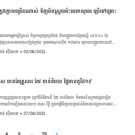
្លែងក្លាយច្រើនណាស់ ទិញមិនស្រួលប៉ះមេតាណុល ប្រើទៅគ្រោះ
ាន​ការពារ​អ្នក​ប្រើ​ប្រាស់ កិច្ចការ​ប្រកួត​ប្រជែង និង​បង្ក្រាប​ការ​ក្លែង​បន្លំ «ក.ប.ប.» នៃ​
បំផ្លាញ​ចោល​អាល់កុល​ក្លែងក្លាយ ឬ​មេតាណុល​ជិត ១៨តោន ក្រោយ​បង្ក្រាប​បាន​នៅ​
ច​ទើប​ដឹង​ថា អាល់កុល​នោះ​ក្លែង​ក្លាយ ឬមេតាណុល? ចុះ​បើ​យើង​ទិញ​ប៉ះ​អាល់កុល​ក្លែង​
. ចាន់ ស៊ីណេត
•
03/06/2021
អីខ្លះ? ឱសថ​ការី គីម កាណែល បាន​ឲ្យ​ដឹង ការ​បែងចែក​អាល់កុល​អេតាណុល និង​
តាម​រយៈ​ភ្នែក​ទទេ ការ​ដុត ឬ​ហិត​នោះ​ទេ គឺ​មើលដឹង​តាម​រយៈ​មន្ទីរ​ពិសោធន៍​តែ​
នុង​មន្ទីរ​ពិសោធន៍​គេ​​ប្រើ​ឧបករណ៍​ពិសោធន៍​មួយ​ចំនួន​ដើម្បី​អាច​បញ្ជាក់​ថា​
​ជា​អាល់កុល​អេតាណុល​ពិត ឬ​មិន​ពិត។ ដើម្បី​ទទួល​បាន​អាល់កុល​អេតាណុល​ត្រឹមត្រូវ
 មានតែគ្រួសារ កែវ ចាន់និមល វិជ្ជមានកូវីដ១៩
ៅ​ទិញអាល់កុល​​ពី​ឱសថ​ស្ថាន​ស្រប​ច្បាប់ ដែល​មាន​លក់និង​គ្រប់គ្រង​ដោយ​ឱសថ​
ុល និង​អាច​ស្នើ​សុំ​មើល​វិញាបនបត្រ​ត្រួតពិនិត្យ​របស់​ផលិតផល។ បើ​តាម​ការ​ពន្យល់​
្នក​ប្រើ​ប្រាស់ កិច្ចការ​ប្រកួត​ប្រជែង និង​បង្ក្រាប​ការ​ក្លែង​បន្លំ សារធាតុ​គីមី​មេតាណុល ​គឺ​
ារផ្សព្វផ្សាយតៗគ្នាថា ក្រៅពីពិធីការនី កែវ ចាន់និមល ក៏មានសិល្បករផ្សេងទៀត
ន​ប្រើ​ធ្វើ​ជា​សារធាតុ​សម្រាប់​រំលាយ។ ការ​ប្រើប្រាស់​មេតាណុល​ធ្វើ​ជា​សារធាតុ​សម្លាប់​
ប្រសិទ្ធ​ភាព​ក្នុង​ការ​សម្លាប់​មេរោគ​ប៉ុណ្ណោះ​ទេ តែ​ថែម​ទាំង​បណ្តាល​ឱ្យ​ប៉ះពាល់​ដល់​សុខ
ែក្រុមគ្រួសារពិធីការិនី កែវ ចាន់និមលប៉ុណ្ណោះ ដែលមានវិជ្ជមានកូវីដ ១៩ ក្នុងនោះ
. ចាន់ ស៊ីណេត
•
27/04/2021
បណ្តាល​ឱ្យ​រលាក​ស្បែក រលាក​ភ្នែក ឈឺក្បាល វិលមុខ ស្រវាំងភ្នែក ងងុយដេក បាត់បង់​
រូវបានដាក់ឲ្យនៅដាច់
ន​ដល់​ការ​រំលាយ​អាហារ ឬ​អាច​បណ្តាល​ឱ្យ​ស្លាប់ បើ​យក​ទៅ​លាយ​ជាមួយ​ស្រា ហើយ​
ាំសប្តាហ៍នានា​ រួមទាំងការប្រដាល់របស់ស្ថានីយទូរទស្សន៍ហង្សមាស ត្រូវផ្អាករយៈ
4
5
...
70