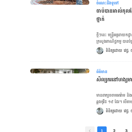
ចំណេះដឹងទូទៅ
ត្រួតពិនិត្យ។
ចាប់បានអាល់កុលក
ថ្នាក់
ថ្មីៗ​នេះ មន្ត្រី​អគ្គ​នាយកដ្ឋ
ក្រសួង​ពាណិជ្ជកម្ម បាន​
រាជធានី​ភ្នំពេញ។ ធ្វើ​ម៉េ
ពិនិត្យដោយ 
វេជ្ជ
ក្លាយ​ប្រើ​ទៅ​​ប៉ះពាល់​
មេតាណុល មិន​អាច​មើល​ដឹង​
ប៉ុណ្ណោះ។ លោក​បន្ត​ថា នៅ​ក្
ព័ត៌មាន
សូលុយស្យុង​ដែល​ប្រើ​ គឺ
សិល្បករនៅហង្សមាស
ឱសថការីខាងលើណែនាំឲ្យ​​ទ
ការី ឬ​សួរ​រក​ប្រភព​អាល់ក
របស់​អគ្គ​នាយកដ្ឋាន​ការពារ​អ
មានពាក្យចចាមអារ៉ាម និងក
ជា​សារធាតុ​ពុល ដែល​គេ​ច្រើ
ឆ្លងកូវីដ ១៩ ដែរ។ បើតាមការលើកឡើងរបស់លោក មាស រិទ្ធី ក្នុងកម្មវិធីផ្សាយផ្ទាល់ព័ត៌មានហង្សមាសពេល
មេរោគ មិន​ត្រឹម​តែ​មិន​មាន​
ព្រឹក មកដល់ម៉ោងនោះ មានត
ពិនិត្យដោយ 
វេជ្ជ
ភាព​របស់​អ្នកប្រើ ដូចជា​
មានអ្នកនាង ស្វាមី និងកូនស្រី។ ចំណែកអ្នកដែលពាក់ព័ន្ធជាមួយពិធីការិនីរូបនេះ ត្
ស្មារតី ក្អួតចង្អោរ រំខា
ដោយឡែក ចំណែកតន្ត្រីប្រច
បរិភោគ​លើស​កម្រិត។
ពេល ១៤ថ្ងៃ។ ចំពោះមូលហេតុដែលធ្វើឲ្យអ្នកនាង កែវ ចាន់និមលឆ្លងកូវីដ១៩ នោះ ដោយសារតែឆ្លងពីលោក
1
2
3