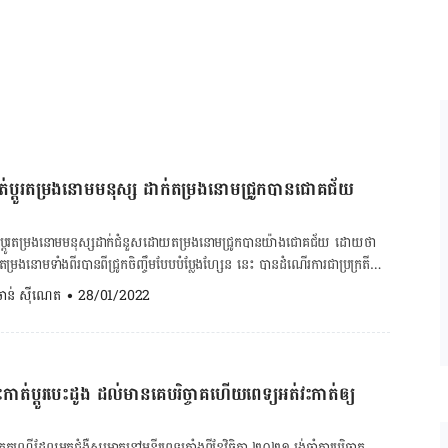
ះកាត់ប្ដូរតម្រងនោមមនុស្ស ដាក់​តម្រង​នោម​ជ្រូកបានជោគជ័យ
វះកាត់​ប្ដូរ​តម្រង​នោម​មនុស្ស​ដាក់​ជំនួស​ដោយ​​តម្រង​នោម​ជ្រូក​បាន​យ៉ាង​ជោគ​ជ័យ​ ដោយ​ថា​
្រង​នោម​ទាំង​ពីរ​បាន​ពី​ជ្រូក​ចិញ្ចឹម​បែប​បំប្លែង​ហ្សែន​ នេះ បាន​ដំណើរ​ការ​ជា​ប្រក្រតី​
ន​ចុះ​
. ចាន់ ស៊ីណេត
•
28/01/2022
សរីរាង្គ​ផង​ដែរ ហើយ​ការ​ពិសោធន៍​នេះ​ក៏​បាន​ការ​អនុញ្ញាត​ពី​ក្រុម​គ្រួសារ​អ្នក​ជំងឺ​​ដែរ​។
​ខួរ​ក្បាល​មិន​មាន​ដំណើរ​ការ​ទៀត​នោះ​ទេ។ ការណ៍​នេះ​មាន​ន័យ​ថា​អ្នក​ជំងឺ​មិន​អាច​
​មិន​អាច​ដក​ដង្ហើម​ដោយ​គ្មាន​ម៉ាស៊ីន​ជំនួយ​ដែរ។ តាម​ច្បាប់​នៅ​ប្រទេស​មួយ​ចំនួន​ អ្នក​
ះកាត់ប្ដូរបេះដូង ដល់មានគេបរិច្ចាគហើយពេទ្យអត់វះកាត់ឲ្យ
លាប់​។ ​លទ្ធផល​នៃ​ការ​ពិសោធន៍​នេះ បាន​ចុះ​ផ្សាយ​ក្នុង
ransplantationកាល​ពី​ថ្ងៃ​ទី២០ ខែ​មករា ឆ្នាំ​២០២២។ ក្រុម​អ្នក​
ការ​ពិសោធន៍​លើ​អ្នក​ជំងឺ​ធម្មតា​ផង​ដែរ ប៉ុន្តែ​ជា​ជំហាន​ដំបូង​ ក្រុម​អ្នក​វិទ្យាសាស្រ្ត​ ត្រូវ​ធ្វើ​
រណី​ដែល​អ្នក​ជំងឺ​សម្រាក​នៅ​មន្ទីរពេទ្យ​តាំង​ពី​ខែ​វិច្ឆិកា ២០២១ រង់ចាំ​ការ​បរិច្ចាគ​