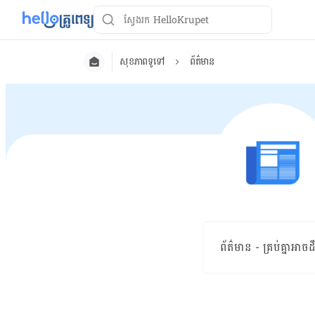
សុខភាពទូទៅ
ព័ត៌មាន
ព័ត៌មាន - គ្រប់គ្នា​អាច​ដឹង