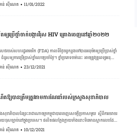
មាន​បញ្ហា ប៉ុន្តែ​ស្ថិត​ក្នុង​ការ​តាមដានក្នុង​កម្រិត​ខ្ពស់​បំផុត ដែលទើបប្រកាស​មុន​នេះ​
. ចាន់ ស៊ីណេត
•
11/01/2022
ថា មុន​ស៊ី​ជម្រៅ​ដើម​បណ្ដឹង​ជា​ស្ត្រី​ខាង​លើ​អះអាង​ថា ដោយ​ចង់​បាន​កូន​មួយ​ទៀត ទើប​
ងយល់​អ្នក​ផ្ដល់​មេជីវិត(ទឹកកកាម) តាម​បណ្ដាញ​សង្គម​ដ៏​ល្បី​នៅ​ជប៉ុន​ឈ្មោះ​ថា SNS។
មិនទាន់ចង់ស្លាប់ទេ ... អ៊ីចឹង​មាន​តែ​ប្រថុយ​ធ្វើ ឬ​សុខចិត្តដេក​ស្លាប់...”។ ទោះ​ជា​ការ​វះ
អន​ឡាញ​នេះ អ្វី​ដែល​បុរស​ម្ចាស់​មេជីវិត​បញ្ជាក់​អត្តសញ្ញាណ​ថា​ខ្លួន​ជា​ជនជាតិ​ជប៉ុន
​ណា​ក៏​ដោយ ក៏​ក្រុមគ្រូពេទ្យ​នៅ​បន្ត​យក​ចិត្ត​ទុកដាក់​តាមដាន​សុខភាព​របស់​ បុរស​
វិទ្យាល័យ​ក្យូតូ ហើយ​នៅ​លីវ​មិន​មាន​ប្រពន្ធ ឬ​មិន​មានដៃគូ​ស្នេហា​ឡើយ។ ផ្ទុយ​ទៅ​វិញ
ារ​ផ្លាស់ប្ដូរ​អវយវៈ​របស់​ជ្រូក​ច្រើន​សប្ដាហ៍​ទៀត លើ​បញ្ហា "ប្រព័ន្ធភាពស៊ាំ" ឬ​"បញ្ហា​
ារ​ពិត ព្រោះ​បុរស​នោះ​ជា​ជនជាតិ​ចិន បញ្ចប់​ថ្នាក់​ឧត្តម​នៅ​ប្រទេស​ចិន ហើយ​ថែម​ទាំង​
ឲ្យ​ប្រើថ្នាំចាក់បង្ការវីរុស HIV គ្រោងចេញនៅ​ឆ្នាំ២០២២
" ពីព្រោះ​ថា​ដំណើរការ​នៃ​ការ​វះកាត់​នេះ មិនមែន​ដាក់​បេះដូងជ្រូក​ចូលរាងកាយ​
នា​កាល​ពី​ខែ
រូពេទ្យ​ជំនាញ​ពិសោធន៍​និង​បាន​ដក​ហ្សែន​មួយចំនួន​ពី​បេះដូង​ជ្រូក​ចេញ ដើម្បី​បន្ស៊ាំ​ឲ្យ​
្វាស​បាន ១០ដង។ អ្វី​ដែល​ខក​ចិត្ត​បំផុត​របស់​អ្នក​ទាំង​២ គឺ​កូន​ដែល​កើត​មក​ដោយ​មេ
រការ​បាន។ រង្វាស់សុខភាព BMR គណនាពីបរិមាណកាឡូរីដែល
​របស់​សហរដ្ឋអាមេរិក​ (FDA) កាលពី​ថ្ងៃ​ចន្ទ​កន្លង​ទៅ​បាន​អនុម័ត​ឲ្យ​ប្រើ​ប្រាស់​ថ្នាំ​
អារម្មណ៍ ស្មារតី​មិន​ប្រក្រតី​ដូច​ក្មេង​ឯទៀត […]
ជំនួស​ឲ្យ​ការ​ប្រើ​ប្រាស់​ថ្នាំ​លេប​ប្រចាំ​ថ្ងៃ​។ ​ថ្នាំ​ប្រភេទចាក់​នេះ ​អាច​ត្រូវ​​គ្រូពេទ្យ​អនុញ្ញាត​
យ៉ក​បាន​សម្ដែង​ក្ដីសាទរ​ក្នុង​ដំណើរការ​វះកាត់​របស់ Bennett “យើង​មិន​ទាន់​ធានា​ថា
​តេស្ដ​អវិជ្ជមាន​វីរុស​HIV ប៉ុណ្ណោះ​។ FDA អាមេរិក​សង្ឃឹម​ថា​ការ​ចេញ​ឲ្យ​ប្រើ​ប្រាស់​ថ្នាំ​
. ចាន់ ស៊ីណេត
•
23/12/2021
វះកាត់​នេះ​នៅឡើយ​ទេ ម្យ៉ាង​សុខភាព​រាងកាយ​របស់​គាត់​អាច​ថា​ម៉ាំមួន​ល្អ​ច្រើន​ខែ​មុន​វះ
ឆ្លង​វីរុស ​HIV នៅ​សហរដ្ឋអាមេរិក។ ថ្នាំ​ចាក់​នេះ បើ​តាម​FDA ​ត្រូវ​ចាក់​ដំបូង​ចំនួន​ពីរ​
​អាច​សន្និដ្ឋាន​លឿន​ពេក​ថា ការ​វះកាត់​នេះ​ជោគជ័យ​ទាំង​ស្រុង​បាន​នៅ​ឡើយ​ទេ"។ គួរ​
ី​គ្នា និង​ក្រោយៗ​មក​ទៀត​ត្រូវ​ចាក់​​រាល់​ពីរ​ខែ​ម្ដង​។ ដោយ​កាល​កន្លង​មក​អ្នក​ប្រឈម​
 ២០២១​កន្លង​ទៅ ការ​វះកាត់សាកល្បង​ប្ដូរ​ក្រលៀន​ជ្រូក​នៅ​ញីវយ៉ក​ដូចគ្នា ហើយ​ក្រុម​
ីរុស​HIV បាន​ប្រើ​ប្រាស់​ថ្នាំ​លេប​ប្រចាំ​ថ្ងៃ ដែល​ការ​ប្រើ​ប្រាស់​ថ្នាំ​លេប​នេះ មន្ត្រី​
ីសង្ឃឹមខ្ពស់​ក្នុង​ការ​ប្រើប្រាស់​អវៈយវៈ​ជ្រូក​មិន​ថា ក្រលៀន បេះដូង និង​ផ្នែក​ផ្សេង​ទៀត​នា​
ើម​ឆ្នាំ២០២២ និង​តម្លៃ​វិញ​
្ចាគ ឬ​គ្រឿង​បន្លាស់​រាងកាយ​មនុស្ស​ទៅ​មនុស្ស​មិន​មែន​ជា​រឿង​បើកចំហ ឬ​ជា​រឿង​ខុស
កំណើតឱ្យបានត្រឹមត្រូវតាមការណែនាំរបស់ក្រសួងសុខាភិបាល
ុង​មួយ​ដូស​​។ ចំពោះ​ប្រសិទ្ធ​ភាព​វិញ​អាច​មាន​ចន្លោះ​ពី​ ៦៩​ភាគរយ ទៅ​ដល់​ជាង​ ៩០​
​នៃ​បុគ្គល​ដែល​ងាយ​ប្រឈម​នឹង​វីរុស HIV ដូច​ជា​​បុរស​រួម​ភេទ​ជាមួយ​បុរស ជាដើម​
ល់​ថ្ងៃ ពី​ក្នុង​ចំណោម​បណ្ដា​អ្នក​ជំងឺ​១០៦ ៦៥៧នាក់ ​ដែល​ដេក​រង់ចាំ​អវៈយវៈ​ផ្លាស់
ល​រំខាន​មួយ​ចំនួន​ដូច​ជា​ឈឺ​ក្បាល ឈឺ​សាច់ដុំ​តិច​តួច​ អស់​កម្លាំង ឈឺ​ខ្នង និង​ឡើង​
ួងសុខាភិបាល​​នៃ​ព្រះរាជាណាចក្រ​កម្ពុជា​បាន​ចេញ​សេច​ក្តី​ប្រកាស​មួយ ស្តី​ពី​ការ​ចរាចរ​
បរិច្ចាគ។ ចាំមើល៍​ថា​តើ​ស្ថានភាព​សុខភាព​របស់​ […]
្រទេស​។ ផលិត​ផល​ក្លែង​ក្លាយ​ទាំង​នោះ​មិន​មាន​ស្លាក​លេខ​ដែល​
រសួង​សុខាភិបាល​នៃ​ព្រះរាជាណាចក្រ​កម្ពុជា​នោះ​ទេ​។ ផលិតផល​ក្លែងក្លាយ​នោះ​គឺ​
. ចាន់ ស៊ីណេត
•
10/12/2021
្រាកដ​ដែល​ត្រូវ​បាន​ចែក​ចាយ​ដោយ​ក្រុមហ៊ុន​ស្រប​ច្បាប់​មួយ​នៅ​​កម្ពុជា​ ប៉ុន្តែ​នៅ​តែ​