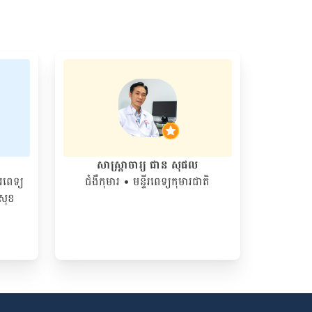
សាស្រ្តាចារ្យ ជាន សុផល
ីរពេទ្យ
ជំងឺកុមារ
• មន្ទីរពេទ្យកុមារជាតិ
នសុខ