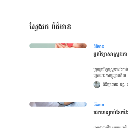
ស្វែងរក ព័ត៌មាន
ព័ត៌មាន
អ្នកវិទ្យាសាស្រ្តវ
ក្រុម​អ្នក​វិទ្យាស្ត្រ​បាន​
ក្រោយ​វះកាត់​ប្ដូរ​រួចហើយ តម
ក្នុង​អំឡុង​ពេល​ពិសោធន៍​។ ការពិសោធន៍​នេះ បាន​ធ្វើ​ឡើង​លើ​អ្នក​ជំងឺ​ស្លាប់​ខួរ​ក្បាល​ម្នាក់ និង​ក៏​ជា​អ្នក​ដែល​បា
ពិនិត្យដោយ 
វេជ្ជ
ឈ្មោះ​ស្ម័គ្រ​ចិត្ត​បរិច្ចាគ​
គណនា BMI គណនា BMR អ្នក​ជំងឺ​ស្លាប់​ខួរ​ក្បាលសំដៅ​ដល់​អ្នកជំងឺ​ដែល​អាច​រស់​រាន​មាន​ជីវិត​បាន​
ដោយសារ​ម៉ាស៊ីន​ជំនួយ ហើយ
ព័ត៌មាន
ដឹង​ខ្លួន​វិញ​បាន​ដែរ ហើយក៏
ដេកពេទ្យរាប់ខែចាំវ
ជំងឺ​ស្លាប់​ខួរ​ក្បាល​ ត្រូវ​គេ​កំណត់​ថា​ជា​មនុស្ស​ស្
American Journal of T
វិទ្យាសាស្រ្ត​ក៏​មាន​បំណង​ធ្វើ​
អាច​ថា​ជា​រឿង​កម្រ​មួយ​ទៀត​ក