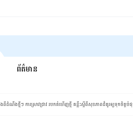
ព័ត៌មាន
​ពី​ដំណឹង​ថ្មីៗ​ ការ​ស្រាវជ្រាវ ​របកគំហើញ​ថ្មី ​គន្លឹះស្ដីពី​សុខភាពដ៏​​គួរ​ឲ្យ​ទុកចិត្ត​បំផ