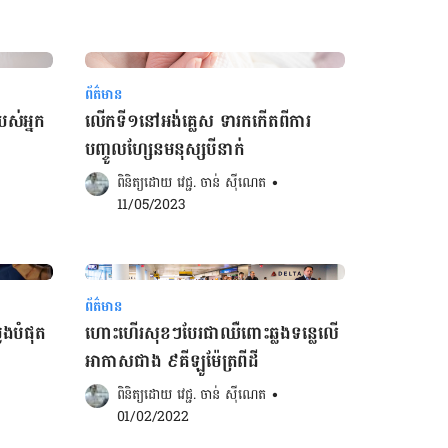
ព័ត៌មាន
បស់អ្នក
លើកទី១នៅអង់គ្លេស ទារកកើតពីការ
បញ្ចូលហ្សែនមនុស្ស​បីនាក់
ពិនិត្យដោយ 
វេជ្ជ. ចាន់ ស៊ីណេត
•
11/05/2023
ព័ត៌មាន
បូងបំផុត
ហោះហើរសុខៗបែរជាឈឺពោះឆ្លងទន្លេលើ
អាកាសជាង ៩គីឡូម៉ែត្រពីដី
ពិនិត្យដោយ 
វេជ្ជ. ចាន់ ស៊ីណេត
•
01/02/2022