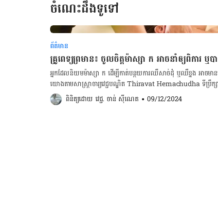
ចំណេះដឹងទូទៅ
ព័ត៌មាន
គ្រូពេទ្យព្រមាន៖ ចូលចិត្តម៉ាស្សា ក អាចនាំឲ្យពិការ ឬបា
អ្នក​ដែល​និយម​ម៉ាស្សា ក ដើម្បី​កាត់បន្ថយ​ការ​ឈឺ​សាច់ដុំ ឬ​ឈឺ​ខ្នង អាច​មាន​
យោង​តាម​សាស្រ្តាចារ្យ​វេជ្ជបណ្ឌិត Thiravat Hemachudha ទីប្រឹក្សា
វិទ្យាល័យ Rangsit។ ការ​ព្រមាន​នេះ​ដែរ ជា​ការ​ឆ្លើយ​តប​ទៅ​នឹង​មរណភាព​របស់​តារា​ចម្រៀង​ថៃ​ម្នាក់​ ឈ្មោះ Chayada
ពិនិត្យដោយ 
វេជ្ជ. ចាន់ ស៊ីណេត
•
09/12/2024
Praohom ដែល​​រងគ្រោះ​ថ្នាក់ពិការ​អវៈយវៈ និង​ត្រូវ​គេង​លើ​គ្រែ​រហូត​ ក្រោយ​ពី
មក។ [embed-health-tool-heart-rate] Chayada បាន​ត្អួញត្អែរ​ពី​​ការ​ឈឺ​ស្មា និង​ក ទើប​​ទៅ​ទទួល​ការ​ម៉ាស្សា​
នេះ។ មួយ​សប្តាហ៍​បន្ទាប់​ពី​ម៉ាស្សា​រួច​ ក៏​មាន​អារម្មណ៍​ស្ពឹក​នៅ​ត្រង់​ជើង​ រួច​
សប្តាហ៍ ការឈឺចាប់​ក៏​កាន់​តែ​ខ្លាំង​​ឡើង​ធ្វើ​ឲ្យ​គាត់​ពិបាក​គេង ហើយ​ក៏​ទៅ​ម៉ាស្សា​ស
តែ​ពិបាក​ទ្រាំ​មាន​អារម្មណ៍​ស្ពឹក​ ដែល​រាលដាល​ដល់​ពោះ ដើម​ទ្រូង​ និង​ជើង
ខ្សោយ​ទៅ​ៗ ហើយ​មិន​អាច​លើក​ដៃ ឬ​ជើង​បាន​ និង​លែង​អាច​កម្រើក​បាន​ទៀត។ ចង់គណនាថ្ងៃសម្រាលកូន ចុ
ចង់គណនាទម្ងន់ស្រ្តីពពោះ ចុចទីនេះ! ចង់គណនាថ្ងៃមេជីវិតញីទុំធ្លាក់ ចុចទីនេះ! ចង់ដឹងអត្ថន័យពណ៌ និងរូបរាងលាមក
ទារក ចុចទីនេះ! គួរ​បញ្ជាក់​ផង​ដែរ​ថា មាន​អ្នក​ជំងឺ​ចំនួន​៥៥​នាក់​ មាន​អាយុ​ចន្លោះ​ពី​២១ ដល់​៦០​​ឆ្នាំ ដែល​ក្លាយ​ទៅ​ជា​
មនុស្ស​ពិការ ក្រោយ​ទទួល​ការ​ព្យាបាល​ ក នេះ​បើ​តាម​​របាយការណ៍​ដោយ​អ្
​អ្នក​ជំនាញ​ខាង​សរសៃ​ប្រសាទ​រូប​នេះ​បាន​ឲ្យ​ដឹង​ថា ការ​ម៉ាស្សា​ […]