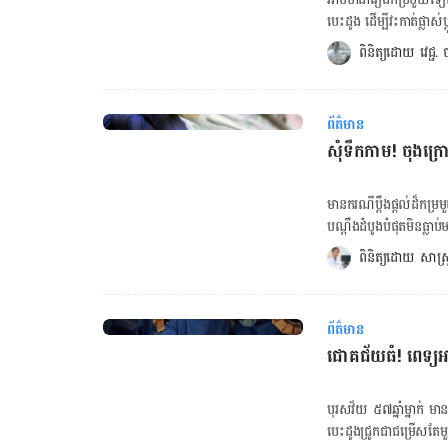
លើ​អ្នក​ជំងឺ​ស្លាប់​ខួរ​ក្បាល​សិន​ដើ
បេះដូង ដើម្បី​វះកាត់​​ផ្លាស់
បាន​តាម​ដាន​លើ​អាការៈ​របស់​
មាន​អ្នក​បរិច្ចាគ​លះបង់​អវយ
ពិនិត្យដោយ 
វេជ្ជ
រាង​កាយ​មិន​ទទួល​យក​តម្រង​ន
ពី​ក្រោយ​បញ្ហា​នេះ? ចម្លើយ​ខ្លី​គឺ អ្នក​ជំងឺ​វ័យ ៣១ឆ្នាំ​ DJ Ferguson មិន​បាន​ចាក់​វ៉ាក់សាំង​ការ​ពារ​ជំងឺ​ឆ្លង​មួយ​
ដែល​អាច​កើត​ឡើង​ក្នុង​ដំណើរ​ការ​ប្ដូរ​តម្រង​ន
ចំនួន​ដែល​ជា​លក្ខខណ្ឌ​ទាមទារ​ដា
ក៏​បាន​ធ្វើ​ពិសោធន៍​ប្រហាក់
Ferguson រៀបរាប់​ថា "គ
និង​មិន​បាន​ដាក់​ចូល​ក្នុង
ព័ត៌មាន
ព្រោះ​គាត់​មាន​​ជំងឺ​បេះដ
ពេល​ពិសោធន៍​៥៤​ម៉ោង​។​ ប
សុំទឹកកាម! ចុងក្
គាត់​អត់​ទាន់​បាន​ចាក់​វ៉ាក
បាន​ដោយ​មិន​មាន​សញ្ញា​ពី​ការ​ផ្សាំ​បរាជ័យ​ឡើង​។ តម្រង​នោ
វះកាត់​ដ៏​សំខាន់​នេះ"។ អាន៖ Congenital Heart Disease (ជំងឺបេះដូងពីកំណើត) នេះជាប្រភេទ
គឺ​បាន​ពី​ជ្រូក​ដែល​ក្រុម​ហ៊ុ
ជំងឺបេះដូងកើតញឹកញាប់ ទាំងលើកូនក្មេង និងមនុស
មាន​ករណី​ប្ដឹងផ្ដល់​ដ៏​ក
បាន​ប្រកាស​ពី​ភាព​ជោគ​ជ័យ​
ជំងឺបេះដូងពីកំណើត ស្វែងយល់ពីជំងឺបេះដូងច្រើនទៀត រាល់​ការ​វះកាត់​ប្ដូរ​សរីរាង្គ​ គ្រប់​អ្នក​ជំងឺ​ទាំង​អស់​
បណ្ដឹង​ដំបូង​បំផុត​មិន​ធ្លាប់
អត្ថបទគួរ​អាន៖ ជោគជ័យធំ! ពេទ្យអាមេរិកវះកាត់ប្ដូរបេះដូងមនុស្សដាក់បេះដូងជ្រូកបានហើយ មិនសូវផឹកទឹក
ដាច់ខាត​ត្រូវ​ចាក់​វ៉ាក់សាំ
ជា​កូន​របស់​នាង​ជិត ៣លាន​ដុល្លារ​អាមេរិក។ ការ​សម្រេច​ចិត្ត​ដាក់​ព
ពិនិត្យដោយ 
សាស្រ
ត្រូវ​ចាក់? អ្នក​ជំងឺ​អាច​ស
ផ្ដល់​កំណើត​កូន​ទី២ ​ដោយ
ក្រោយ​វះកាត់​អ្នក​ជំងឺ​អាច​រ
ឬ​មាន​បញ្ហា​មិន​ប្រក្រតី​ដូ
រាល់​ឈ្មោះ​វ៉ាក់សាំង​រាយ​ន
បោសប្រាស់​ កុហក​ពី​​សញ្ជាតិ​ពិត ប្រវត្តិ​គ្រួសា
(CDC)។ “បើ​អ្នក​ជំងឺ​អត់​បាន​ចាក់​វ៉ាក់សាំង​ប៉ុន្មាន​មុខ​អស់​នេះ​ទេ ខាង​មន្ទីរពេទ្យ​នឹង​លុប​ឈ្មោះ​គាត់​ចេញ​ពី​បញ្ជី​រង់
ព័ត៌មាន
ទៅ​ដេក​ជាមួយ​បុរស​ម្ចាស់​
ចាំ​ទទួល​ការ​បរិច្ចាគ​សរីរា
ជោគជ័យធំ! ពេទ្យអា
កំណើត​ដល់​កូន​ដំបូង​រួច ប៉ុន្
ដ៏​កម្រ​ឲ្យ​ទាន់​ពេលវេលា ដើម
ជីវិត (រួមដំណេក​ជាមួយ​ជនទី៣) ដើម្បី​បំពេញ​បំណង។ ក
ព្រោះ​ CDC តម្រូវ​ដូច្នេះ
បញ្ហា​សុខភាព ឬ​អសមត្ថភាព
បុរស​វ័យ ៥៧ឆ្នាំម្នាក់ មាន​
ឈ្មោល) ដ៏​ល្បី​នៅ​ប្រទេស​នេះ​គឺ SNS។ កម្មវិធីពិនិត្យ​បញ្ហាឆាប់ច
បេះដូង​ជ្រូក​ជា​ជម្រើស​តែ
មិនឡើងរឹងអនឡាញ គណនាការ