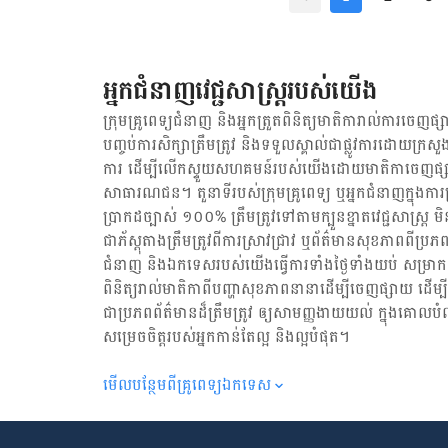
អ៊ិន ទីតូ ដែលបានដឹកនាំស
ជំងឺកូវីដ១៩ ក្រោយមកអ្នកនា
ចម្រៀង ណុប បាយ៉ារិទ្ធ
ចេញលទ្ធផលពីវិទ្យាស្ថានប៉ា
អ្នកជំនាញវេជ្ជសាស្ត្ររបស់យើង
គន្ធនីសា វិញ បានផុសលើប
ហេីយក៏មិនបានដេីរទៅកន្លែង
ក្រុមគ្រូពេទ្យជំនាញ និង​អ្នក​ត្រួតពិនិត្យ​មាតិការាល់ការចេញផ្សា
លទ្ធផល​ អ្នកដែលយេីងជួប
បញ្ចប់ការសិក្សាត្រឹមត្រូវ និង​ទទួល​ស្គាល់​ជាផ្លូវការ​ដោយ​ក្រសួង
ការ ដើម្បីលើកស្ទួយ​សហគមន៍​របស់យើង​ដោយ​មាតិកា​ចេញផ្សា
សាធារណជន។ តួនាទីរបស់​ក្រុមគ្រូពេទ្យ ឬ​អ្នក​ជំនាញ​ក្នុងការ​ត្រួត
ប្រាកដ​ច្បាស់ ១០០% ត្រឹមត្រូវ​ទៅតាម​ក្បួនខ្នាតវេជ្ជសាស្ត្
ជា​ភ័ស្តុតាង​ត្រឹមត្រូវ​ពី​ការ​ស្រាវជ្រាវ ឬ​ព័ត៌មាន​សុខភាព​ពី​ប្រភព
ជំនាញ និង​ឯកទេស​របស់យើង​ធ្វើការ​ទាំង​ថ្ងៃទាំងយប់ សម្រាក​តិច
ពិនិត្យ​រាល់​មាតិកា​ពី​បញ្ហា​សុខភាព​នានា​ដើម្បី​ចេញ​ផ្សាយ ដើម
ជា​ប្រភព​ព័ត៌មាន​ដ៏​ត្រឹមត្រូវ ឲ្យសាមញ្ញ​ងាយយល់ ក្នុងគោលបំ
សម្រេចចិត្ត​របស់​អ្នក​កាន់តែ​ល្អ និង​ល្អ​បំផុត។
មើល​បន្ថែម​ពី​គ្រូពេទ្យ​ឯកទេស