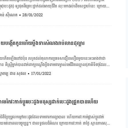
ម្បី​ដឹង​ពី​កម្រិត​សុវត្ថិ​ភាព និង​ស្រាយ​ចម្ងល់​មួយ​ចំនួន​បាន​។ ក្រុម​អ្នក​វិទ្យាសាស្រ្ត
ប្ដូរ​(បេះដូង) ឲ្យ​ផុត​ពី​គ្រោះថ្នាក់​ដល់​អាយុ​ជីវិត លុះ​មក​ដល់​ដើម​សប្ដាហ៍​នេះ ក្រោយ​
អ្នក​ទទួលការ​ផ្លាស់​ប្ដូរ​តម្រង​នោម​នេះ​ជាច្រើន​ចំណុច ដូច​ជា​ថា​តើ​មាន​ប្រតិកម្ម​របស់​
វៈ​ដ៏​សំខាន់​ហើយ ស្រាប់​តែ​ក្រុម​គ្រូពេទ្យ​បដិសេធ​មិន​ព្រម​វះកាត់​ឲ្យ។ តើ​មាន​រឿង​អ្វី​នៅ​
. ចាន់ ស៊ីណេត
•
28/01/2022
ោម​ជ្រូក​នេះ​ឬ​អត់​(ផ្សាំ​បរាជ័យ)​ មាន​ឆ្លង​វីរុស​ៗ​ផ្សេង​ៗ​ដែរ​ទេ និង​ក៏​ដូច​ជា​ផល​រំខាន​
ោម​ជ្រូក​ មក​មនុស្ស​។​ ​ ​កាល​ពី​ខែ​កញ្ញា ឆ្នាំ​២០២១ ក្រុម​វេជ្ជបណ្ឌិត
ច់​ខាត​ពី​ភាគី​មន្ទីរពេទ្យ​ជា​ពិសេស​វ៉ាក់សាំង​ប្រឆាំង​កូវីដ១៩។ ក្រុម​គ្រួសារ​
​ប្រហែល​គ្នា​នេះ​ដែរ លើ​អ្នក​ជំងឺ​ស្លាប់​ខួរ​ក្បាល តែ​កាល​នោះ​ធ្វើ​តែ​លើ​តម្រង​នោម​ម្ខាង
ាត់​ស្ថិត​នៅ​លេខរៀង​ដែល​ទទួល​បាន​ការ​បរិច្ចាគ​បេះដូង​ពី​វិបសាយ GoGundMe
​ខ្លួន​មនុស្ស​ដូច​ពេល​នេះ​ទេ ហើយ​ក៏​ឃើញ​ថា​តម្រង​នោម​បាន​ដំណើរ​ការ​ធម្មតា​ក្នុង​រយៈ
ូង​តំណពូជ សួត​មាន​ដក់​ឈាម​និង​ទឹក ដែល​ទាមទារ​ការ​វះកាត់​ប្ដូរ​បេះដូង តែ​ដោយ​សារ​
ើ​តាម​ការ​ពិសោធន៍ តម្រង​នោម​អាច​ចម្រោះ​ជាតិ​ពុល​ពី​ក្នុង​ឈាម​ និង​ផលិត​ទឹក​នោម​
រោយបង្កើតកូនហើយប្ដឹងទារសំណងរាប់លានដុល្លារ
់សាំង​ការពារ​ជំងឺកូវីដ១៩ មិន​គ្រប់​លក្ខខណ្ឌ​ចែង​របស់​មន្ទីរពេទ្យ ទើប​អត់​មិន​ទទួល​បាន​ការ​
ម​ជ្រូក​ដែល​យក​មក​ប្រើ​ជំនួស​តម្រង​នោម​មនុស្ស​នេះ​
ន​ចិញ្ចឹម​តាម​បែប​បំប្លែង​ហ្សែន។ ដូច​គ្នា​ដែរ កាល​ពី​ដើម​ខែ​មករា នេះក្រុម​អ្នក​វិទ្យាសាស្រ្ត​ក៏​
្សចាស់ ដឹងគន្លឹះទាំងនេះ ម៉ាក់ៗអស់បារម្ភកូនក្នុងផ្ទៃមាន
ម្រ​មួយ​កើត​ឡើង​នៅ​ជប៉ុន រហូត​ដល់​តុលាការ​ប្រទេស​ជឿនលឿន​មួយ​នេះ​អះអាង​ថា​ជា​
លើ​ការ​ពិសោធន៍​ផ្លាស់​ប្ដូរ​បេះ​ដូង​មនុស្ស ជំនួស​ដោយ​បេះ​ដូង​ជ្រូក​នេះ​ផង​ដែរ​។
មាន គឺ​ស្ត្រី​ម្នាក់​បាន​ដាក់​ពាក្យ​បណ្ដឹង​ប្ដឹង​ទាមទារ​ម្ចាស់​មេជីវិត​ឈ្មោល(ភាគីទី៣)​ដែល​ត្រូវ​
ង​ចាំបាច់​មួយ​ចំនួន​ដូចជា កូវីដ១៩ គ្រុន​ផ្ដាសាយ​នានា និង​រលាក​ថ្លើម​ប្រភេទបេ។ ហេតុ​អ្វី​
ាក្យ​បណ្ដឹង​សឹង​មិន​គួរ​ឲ្យ​ជឿ​នេះ ក្រោយ​នាង​
ប្រយ័ត្នកើតក្រួសក្នុងតម្រងនោម […]
្តាចារ្យ ជាន សុផល
•
17/01/2022
្លាប់​បាន។ វ៉ាក់សាំង​ទាំង​នោះ​ជួយ​បង្កើន​ឱកាស​ខ្ពស់​ក្នុង​ការ​វះកាត់​ដោយ​ជោគជ័យ និង​
​សារ​ទឹកកាម​បុរស​រូប​នោះ​ក្រោយ​រួម​ដំណេក​បាន​១០ដង បែរ​ជា​(កូន) មាន​សតិ​មិន​គ្រប់
ស់​រាន​បាន។ ឆ្លើយ​តប​នឹង​បញ្ហា​នេះ​ភាគី​មន្ទីរពេទ្យ​ស្ថិត​នៅ​បូស្តុន​ពន្យល់​ដូច្នេះ ព្រោះ​
ច​ក្មេង​ដទៃ។ ក្រោយ​មក​ក៏​ស៉ើប​ដឹង​ថា​ម្ចាស់​ជំនួយ​មេជីវិត​ឈ្មោល​ដើម្បី​បង្ក​កំណើត​ជា​ជន​
ាម​ខាង​លើ​ជា​ការ​កំណត់​របស់​មជ្ឈមណ្ឌល​អាមេរិក​សម្រាប់​ការ​គ្រប់គ្រង​និង​ការពារ​ជំងឺ
រ​និង​ការ​អប់រំ។ មុន​នាង​ព្រម​ទទួល​យក​មេជីវិត​ឈ្មោល ហើយ​បន្ត​
ជំនួយ​នេះ គឺ​ដោយ​សារ​ប្ដី​របស់​នាង​អសមត្ថភាព​ផ្លូវភេទ ឬ​មាន​ជំងឺ​តំណពូជ ក្រោយ​ផ្ដល់​
ង្គ​ដើម្បី​វះកាត់ ហើយ​ខាង​យើង​ព្យាយាម​គ្រប់បែប​យ៉ាង​ដើម្បី​ផ្ដល់​សរីរាង្គ ដែល​ជា​ចំណែក​
មេរិកវះកាត់ប្ដូរបេះដូងមនុស្សដាក់បេះដូងជ្រូកបានហើយ
តែ​អ្នក​ទាំង​២ ចង់​បាន​កូន​ម្នាក់​ទៀត។ បុរស​ជា​ប្ដី​ក៏​ព្រម​ឲ្យ​ប្រពន្ធ​ខ្លួន​ទទួល​យក​ជំនួយ​មេ
្បី​ពង្រីក​ឱកាស​រស់រាន​អ្នក​ជំងឺ​ឲ្យ​កាន់​តែ​ធំ​អស់​ពី​លទ្ធភាព​តាម​ដែល​អាច​ធ្វើ​ទៅ​បាន
ារ​ចង់​បាន​កូន​មិន​លំបាក​ទេ​នៅ​ជប៉ុន​ប្រសិន​បើ​ដៃគូ​មាន​
។" […]
​មិន​អាច​បង្ក​កំណើត​បាន​ព្រោះ គេ​(ជប៉ុន) មាន​បណ្ដាញ​សង្គម​បរិច្ចាគ​មេជីវិត (ញី/
ជំងឺ​​ប្រែប្រួល​កម្ដៅ​បេះដូង​ដែលទាមទារ​ការព្យាបាល ហើយ​​ការវះកាត់​ផ្លាស់ប្ដូរ​​ដាក់​
េញទឹកកាម​អនឡាញ កម្មវិធីពិនិត្យ​បញ្ហាលិង្គ
​មួយ​គត់​នាពេល​បច្ចុប្បន្ន។ ជា​លទ្ធផល​ដ៏​អំណរ ក្រោយ​ការ​វះកាត់​ ៣ថ្ងៃ ស្ថានភាព​សុខ
ឡើងទម្ងន់ស្ត្រីអំឡុងពពោះទីនេះ គណនាថ្ងៃសម្រាលកូន នៅត្រង់នេះ ក្នុង​