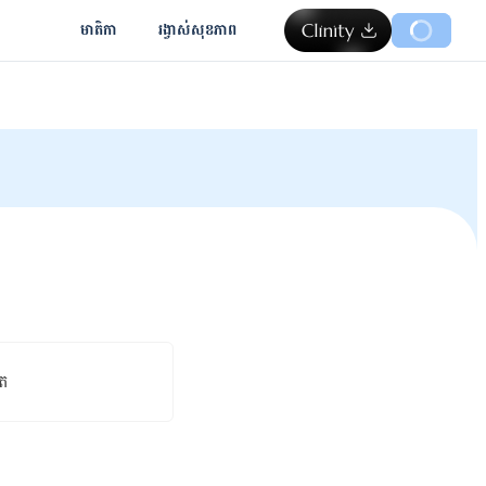
មាតិកា
រង្វាស់​សុខភាព
ុត