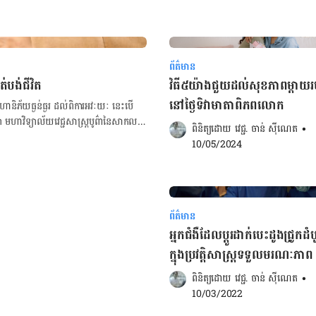
ព័ត៌មាន
ត់បង់ជីវិត
វិធី៥យ៉ាងជួយដល់សុខភាពម្តាយរ
នៅថ្ងៃទិវាមាតាពិភពលោក
ហានិភ័យ​ធ្ងន់ធ្ងរ​ ដល់​ពិការ​អវៈយៈ នេះ​បើ​
 មហាវិទ្យាល័យ​វេជ្ជសាស្ត្របូព៌ានៃសាកល
ពិនិត្យដោយ 
វេជ្ជ. ចាន់ ស៊ីណេត
•
10/05/2024
​ទទួល​ការ​ម៉ាស្សា ក​ ចំនួន​ពីរ​បី​ដង​រួច​
ក៏​ទៅ​ទទួល​ការ​ម៉ាស្សា​ម្តង​ទៀត។ រំលង​បាន​​ពីរ​
ាជា​ថ្មី ប៉ុន្តែ​ការ​ឈឺចាប់​នេះ​ ធ្វើ​ឲ្យ​គាត់​រឹត​
។ ជាមួយ​គ្នា​នេះ​ដែរ Chayada ​កាន់​តែ​
ព័ត៌មាន
ចទីនេះ!
អ្នកជំងឺដែលប្ដូរដាក់បេះដូងជ្រូកដំ
ក្នុងប្រវត្តិសាស្ត្រទទួលមរណៈភាព
នក​ជំនាញ​ខាង​សរសៃ​ប្រសាទ​ជនជាតិ​អាមេរិក។​
ពិនិត្យដោយ 
វេជ្ជ. ចាន់ ស៊ីណេត
•
10/03/2022