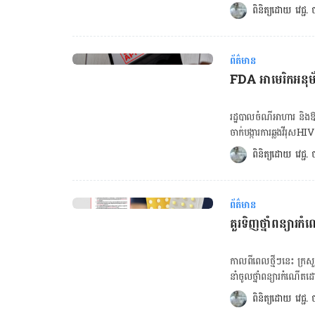
ភាព​បុរស​​អាមេរិក​ខាងលើ​មិន
ពិនិត្យដោយ 
វេជ្ជ
ពាក្យ​បណ្ដឹង​បាន​រៀបរាប់​
ប៉ុន្មានម៉ោង។ ផ្ដល់​បទសម្ភាសន៍​មុន​វះកាត់​បុរស​ចំណាស់ David Bennett ប្រាប់​CNN ថា "នេះ​ជា​ជម្រើស​
នាង​និង​ប្ដី​ព្យាយាម​ស្វែ
ចុងក្រោយ​របស់​ខ្ញុំ ព្រោះ​ខ្ញុំ​
ប៉ុន្តែ​ការ​ដែល​ស្គាល់​បែប​
កាត់​ទទួល​បាន​ជោគជ័យ​យ៉ាង
បញ្ចប់​ការ​សិក្សា​ពី​សាកល
ព័ត៌មាន
ដំបូង​បង្អស់​លើ​លោក​ក្នុង​ក
ព័ត៌មាន​ទាំង​នោះ​បែរ​ខុស​ក
FDA អាមេរិកអនុម័ត
ដែល​អាច​កើត​មាន​ផ្សេងទៀត
មាន​គ្រួសារ​ប្រពន្ធ​ថែមទៀត។ ក្រោយ​ព្រមព្រៀង​ទទួល​មេជីវិត​បង្ក​កំណើត​កូនទី២​តាម​បំណងប្រាថ្
ជំនួសឆៅៗទេ ប៉ុន្តែ​ក្រុម​គ្
មិថុនា ២០១៩ ក្រោយ​រួម​សង
ស្គាល់ហ្សែន​ក្នុង​​រាងកាយ​មនុស្ស​ដើម្បី​ដំណើ
រដ្ឋបាល​ចំណី​អាហារ និង​ឱសថ
ជីវិត​ បែរ​ជា​មាន​បញ្ហា​សតិ​
ត្រូវញ៉ាំក្នុងមួយថ្ងៃៗ លាយឡំ​នឹង​លទ្ធផល​វិជ្ជមាន យ៉ាងណា​មិញ​លោកសាស្ត្រាចារ្យ​ជីវសាស្ត្រ Art Caplan
ចាក់​បង្ការ​ការ​ឆ្លង​វីរុស​HIV 
ប្រចាំ​សាកលវិទ្យាល័យ​ញីវ
ឲ្យ​ចាក់​បាន​សម្រាប់​តែ​អ្នក
ពិនិត្យដោយ 
វេជ្ជ
គាត់​មិន​អាច​ស្លាប់​ពី​ការ​
ចាក់​នេះ​នឹង​កាត់បន្ថយ​ការ​
កាត់។ ដូច្នេះ​យើង​មិន​ទាន់
ដូស ដោយ​រំលង​ពេល​មួយ​ខែ​ព
បញ្ជាក់​ថា កាល​ពី​ខែ​តុលា
ហានិភ័យ​ខ្ពស់​ក្នុង​ការ​ឆ្លង​វ
អ្នក​ស្រាវជ្រាវ​បាន​ដាក់​ក្ដ
ព័ត៌មាន
សុខាភិបាល​ថា​ជា​ការ​ពិបាក​មួយ​។ ថ្នាំ​ចាក់​នេះ​អាច​នឹង​ត្រូវ​ចេញ​ឲ្យ​ប្រើ​ប្រាស់​នៅ​ដ
ថ្ងៃ​អនាគត ព្រោះ​ការ​បរិច
គួរទិញថ្នាំពន្យារ
ប្រហែល​ ៣ ៧០០​ដុល្លារ​ក្ន
ច្បាប់(អាច​ជួញដូរ)។ តួលេខ​ពី​រដ្ឋបាលសុខាភិបាល​​អាមេរិក​ផ្នែក​បរិច្ចាគ​អវៈយវៈ​បាន​ចង្អុល​បង្ហាញ​ថា អ្នក​ជំងឺ​
ភាគ​រយ អាស្រ័យ​លើ​ប្រភេទ
ហោចណាស់ ១៧នាក់​ស្លាប់​រា
។ ថ្នាំ​ចាក់​នេះ​​អាច​មាន​ផ
កាល​ពី​ពេល​ថ្មីៗ​នេះ​ ក្រស
ប្ដូរ​ពី​ការ​
រមាស់​ជាដើម​។
នាំចូល​ថ្នាំពន្យារ​កំណើត​ដោយ​ខុស​ច្បាប់​នៅ​ក្នុង​ប
បង្ហាញ​ពី​លេខ​ចុះ​បញ្ជី​ជា​មួយ​ក្
ពិនិត្យដោយ 
វេជ្ជ
ស្រដៀង​ទៅ​នឹង​ផលិតផល​ពិត​ប