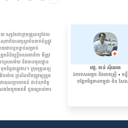
ិល្បៈករសិល្បៈការិនីថតស្ពតពាណិជ្ជកម្មទាក់ទងការទប់ស្កាត់ការរីករាលដាល
ងក៏មានអាការៈមិនស្រួល ទើបធ្វើតេស្តទៅមានវិជ្ជមានកូវីដ១៩តែម្តង។ ចំពោះតារា
វិញ លោក មាស រិទ្ធី ថា តារាចម្រៀងរូបនេះបានយកសំណាកទៅពិនិត្យ តែមិនទាន់
ស្ទ័រទេ ដោយសារតែតារាចម្រៀងនោះមានអាការៈផ្តាសាយ។ ឯតារាចម្រៀង សុ
ណ្តាញសង្គមថា កន្លងមកនេះខ្លួនមិនបានជួបជាមួយពិធីការិនី កែវ ចាន់និមលទេ​
មុខសញ្ញាដែលមានកេីតកូវីដ១៩ ដែរ​ ប៉ុន្ដែ​ខ្លួននឹងបន្តសង្កេតខ្លួនឯងទៀត​ ចាំមេីល
យ សុទ្ធតែជា​ក្រុម​គ្រូពេទ្យ​ដែល​
ជាប្រយ៉ោល​ តៗ​គ្នា​ […]
សុខាភិបាលឬស្ថាប័ន​ពាក់ព័ន្ធ​ផ្លូវ
យជាបន្តបន្ទាប់សម្រាប់
ពិនិត្យ​ខ្លឹមសារ​មាតិកា គឺ​ត្រូវ​
រ មិនហួសសម័យ និង​មានមូលដ្ឋាន​
វេជ្ជ. ចាន់ ស៊ីណេត
​ទុកចិត្ត​ជាផ្លូវការ។ ក្រុមគ្រូពេទ្យ
ឯកទេសសម្ភព និងរោគស្ត្រី
• ម​ន្ទ
ម៉ោង ប្រសិន​បើ​តម្រូវ​ឲ្យ​ត្រួត
បង្អែកមិត្តភាពកម្ពុជា-ចិន សែ
្បី​ជា​គុណប្រយោជន៍ ជា​ទំនុកចិត្ត
ណង​តែមួយ​គត់​គឺ ជួយ​ឲ្យ​រាល់ការ