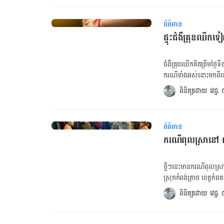
មាន​ភាព​ខុស​គ្នា​ខ្លះៗ​ដែល​អ្នក​ទិញ​​អាច​រក​មើល​បាន
កំណើត​ក្លែងក្លាយ​បងប្អូន​ទាំងអស់​គ្
ព័ត៌មាន
ចុះ​បញ្ជី​ស្រប​ច្បាប់​ និង​មាន
ផ្ទុះជំងឺគ្រុនឈីកទ
ដើម្បី​កំណត់​សម្គាល់​គឺ​ផ
ខណៈ​ដែល​ផលិតផល​ក្លែងក្លា
គ្រប់​រូប​គួរ​តែ​ប្រកាន់​ខ្ជា
ជំងឺ​គ្រុនឈីក​គិត​ត្រឹម
ធានា​សុវត្ថិ​ភាព​របស់​អ្នក​ប្
ករណី​ទាំងអស់​នោះ​មក​ពី​ខេត្តរតនគិរី ម
ប៉ុណ្ណោះ​ទេ ​ប៉ុន្តែ​អ្នក​
សុខាភិបាល​នៅ​ថ្ងៃនេះ​ប
ពិនិត្យដោយ 
វេជ្ជ
ឱសថ​ស្ថាន​ដើរ​តួនាទី​យ៉ាង​សំ
ពេញ​វ័យ ១៣៧នាក់​ជា​កុមារ និង៤៥​នាក់​ជា​
ទៅ​ដល់​អ្នក​ប្រើ​ប្រាស់​។ ក្
បណ្ដាល​មកពី​មូស​ខ្លា​ញី​ខ
ខុសច្បាប់​ និង​ក្លែង​ក្លាយ​ ដើម្បី​សុវត្ថិ​ភាព​ស
ចាស់។ ជំងឺ​គ្រុនឈីក​អាច​ឆ្
ករណី​ដែល​សង្ស័យ​អំពី​ឱស
ព័ត៌មាន
តាម​រយៈ​មូសខ្លា​ដែល​ចល័ត​
លេខ​ទូរស័ព្ទ​ទាន់​ហេត
ករណីពុលស្រានៅ ៣
ប៉ារ៉ាស៊ីតសាស្រ្ត និង​បាណកសាស្រ្ត នៃ​ក្រសួង
017 606 670, 017 
រោគ​សញ្ញា​សំខាន់​៣​យ៉ាង ហើ
ផ្សេងៗ ដូច​ជា​ជំងឺ​គ្រុនឈាម
ថ្មីៗនេះ​មាន​ករណី​ពុលស្រា
៣-៤ ថ្ងៃ – ឈឺ​សន្លាក់​ឆ្អឹង​ជា​ច្
ស្រុក​កំពង់ត្រាច ខេត្តកំ
ប្រធាននាយកដ្ឋានប្រយុទ្ធន
មកដល់ពេលនេះករណីស្លា
ពិនិត្យដោយ 
វេជ្ជ
ដោយ​ឯក​ឯង ដោយ​គ្រាន់​តែ​ផ្ដល់​ថ្នាំ​បំបាត់​គ្
ស្រា​ទាំង​នោះ ចាប់ផ្តើម​
ប្រភព​ដង្កូវ​ទឹក មូសខ្លា – ប
ត្រជាក់ដៃជើង វិល​មុខ ក្
ស្រាស និង​ស្រាថ្នាំ មាន​សា