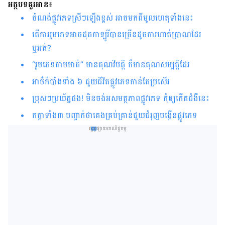
អត្ថបទគួរអាន៖
ចំណង់​ផ្លូវ​ភេទ​ស្រីៗឡើងខ្ពស់​ អាច​មក​ពី​មូលហេតុ​ទាំង​នេះ​​​​​​​​​​​​​​​​​​​​​​​​​​​​​​​​​​​​​​​​​​​​​​​​​​​
តើការ​រួម​ភេទអាចដុតកាឡូរីបាន​ច្រើន​ដូច​​ការ​ហាត់ប្រាណ​ដែរ​
ឬអត់?
“រួម​ភេទតាមមាត់” មាន​គុណ​វិបត្តិ ក៏មានគុណសម្បត្តិដែរ
អាថ៌​កំបាំង​ទាំង ៦ ជួយ​ជីវិត​ផ្លូវ​ភេទ​កាន់​តែ​ប្រសើរ
ប្រុសៗ​ប្រយ័ត្ន​ផង! មិន​ចង់​​អសមត្ថភាព​ផ្លូវ​ភេទ កុំ​ឲ្យ​កើត​ជំងឺ​នេះ
កត្តា​ទាំង​៣​ បញ្ជាក់​ថា​គេង​គ្រប់គ្រាន់​ជួយ​​​ជំរុញ​​​បង្កើនផ្លូវ​ភេទ
ផ្សព្វផ្សាយពាណិជ្ជកម្ម