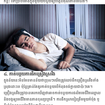
កន្លះ ទៅ​ប្រាំ​បី​ម៉ោង​ក្នុង​មួយ​យប់​​ជួយ​ឲ្យ​បង្កើន​គុណភាព​មេ​ជីវិត​។
៤. កាត់​បន្ថយ​ការ​ផឹក​គ្រឿង​ស្រវឹង
ក្នុង​ន័យ​នេះ​មិន​មែន​មាន​ន័យ​ថា​ប្រុសៗ​យើង​ត្រូវ​ឈប់​ផឹក​គ្រឿង​ស្រវឹង​ទាំង​
ស្រុង​នោះ​ទេ​ ប៉ុន្តែ​គ្រាន់​តែ​គួរ​កាត់​បន្ថយ​បើ​កំពុង​ចង់​ក្លាយ​ជា​ប៉ាៗ​គេ​។
គ្រឿង​ស្រវឹង​ត្រូវ​បាន​គេ​រក​ឃើញ​ថា​អាច​កាត់​បន្ថយ​ការ​ផលិត​មេ​ជីវិត​ឈ្មោល
និង​បង្ក​ឲ្យ​មេ​ជីវិត​មាន​ភាព​ខុស​ប្រក្រតី​។ ការ​ផឹក​ស្រា​បៀរ​ត្រឹម​មួយ​កំប៉ុង ឬ​