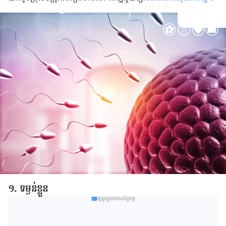
១. ទម្ងន់​ខ្លួន​
ផ្សព្វផ្សាយពាណិជ្ជកម្ម