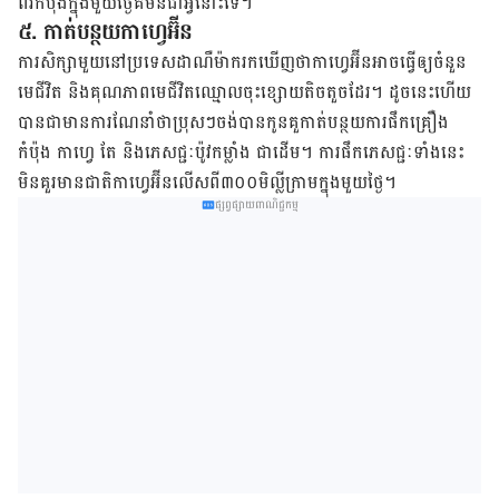
ពីរ​កំប៉ុង​ក្នុង​មួយ​ថ្ងៃ​គឺ​មិន​ជា​អ្វី​នោះ​ទេ​​។
៥. កាត់​បន្ថយ​កាហ្វេអ៊ីន​
ការ​សិក្សា​មួយ​នៅ​ប្រទេស​ដាណឺម៉ាក​រក​ឃើញ​ថា​កាហ្វេ​អ៊ីន​អាច​ធ្វើ​ឲ្យ​ចំនួន​
មេ​ជីវិត និង​គុណភាព​មេ​ជីវិត​ឈ្មោល​ចុះ​ខ្សោយ​តិច​តួច​ដែរ​។ ដូច​នេះ​ហើយ
បាន​ជា​មាន​ការណែនាំ​ថា​ប្រុសៗ​ចង់​បាន​កូន​គួ​កាត់​បន្ថយ​ការ​ផឹក​គ្រឿង​
កំប៉ុង កាហ្វេ តែ និង​ភេសជ្ជៈ​ប៉ូវ​កម្លាំង ជាដើម។ ការ​ផឹក​ភេសជ្ជៈ​ទាំង​នេះ​
មិន​គួរ​មាន​ជាតិ​កាហ្វេ​អ៊ីន​លើស​ពី​៣០០​មិល្លីក្រាម​ក្នុង​មួយ​ថ្ងៃ​។
ផ្សព្វផ្សាយពាណិជ្ជកម្ម