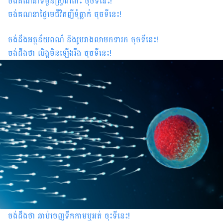
ចង់គណនាទម្ងន់ស្រ្តីពពោះ ចុចទីនេះ
!
ចង់គណនាថ្ងៃមេជីវិតញីទុំធ្លាក់ ចុចទីនេះ
!
ចង់ដឹងអត្ថន័យពណ៌ និងរូបរាងលាមកទារក ចុចទីនេះ
!
ចង់ដឹងថា លិង្គមិនឡើងរឹង ចុចទីនេះ!
ចង់ដឹងថា ឆាប់ចេញទឹកកាមឬអត់ ចុះទីនេះ!