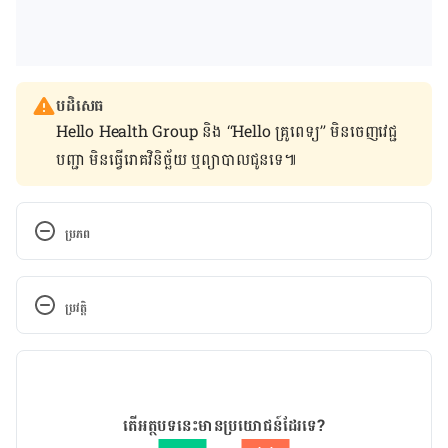
បដិសេធ
Hello Health Group និង “Hello គ្រូពេទ្យ” មិន​ចេញ​វេជ្ជ
បញ្ជា មិន​ធ្វើ​រោគវិនិច្ឆ័យ ឬ​ព្យាបាល​ជូន​ទេ៕
ប្រភព
12 Ways to Increase Male Fertility
ប្រវត្តិ
https://www.parents.com/getting-
pregnant/trying-to-conceive/tips/better-
កំណែ​ប្រែបច្ចុប្បន្ន
babymaking-sperm-healthy/?
slide=slide_8f237022-5c17-4bb0-8dd9-
14/08/2023
eebe08b09e8d#slide_8f237022-5c17-4bb0-8dd9-
អត្ថបទ​ដោយ 
ទូច សុខា
តើអត្ថបទនេះមានប្រយោជន៍ដែរទេ?
eebe08b09e8d
ត្រួតពិនិត្យដោយ 
វេជ្ជ. ចាន់ ស៊ីណេត