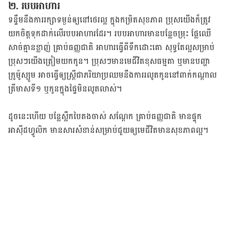
២. របប​អាហារ
ទន្ទឹម​នឹង​ការ​រក្សា​ទម្ងន់​ឲ្យ​នៅ​ថេរ​ល្អ ក្នុង​កម្រិត​សុខភាព ប្រុស​យើង​ក៏​ត្រូវ​
យក​ចិត្ត​ទុក​ដាក់​លើ​របប​អាហារ​ដែរ​​។ របប​អាហារ​មាន​បន្លែ​ចម្រុះ ផ្លែឈើ​
សាច់​គ្មាន​ខ្លាញ់ គ្រាប់​ធញ្ញជាតិ អាហារ​ធ្វើ​ពី​ទឹក​ដោះ​គោ សុទ្ធ​តែ​ល្អ​សម្រាប់​
ប្រុសៗ​យើង​ត្រៀម​យក​កូន​​។ ប្រុសៗ​មាន​មេ​ជីវិត​ខុស​ធម្មតា ឬ​មាន​បញ្ហា​
ក្រូម៉ូស្យូម អាច​ធ្វើ​ឲ្យ​ស្រ្តី​ជា​ភរិយា​ប្រឈម​នឹង​ការ​រលូត​កូន​នៅ​ពាក់​កណ្តាល​
ត្រីមាស​ទី​១ ឬ​កូន​ក្នុង​ផ្ទៃ​មិន​លូត​លាស់​។​​​​​​​
ដូច​នេះ​ហើយ​ បន្លែ​ស្លឹក​បៃ​តង​ចាស់​ សណ្ដែក គ្រាប់ធញ្ញជាតិ មាន​ផ្ទុក​
អាស៊ីដ​ហ្វូលិក មាន​សារសំខាន់​​​សម្រាប់​ជួយ​ឲ្យ​មេជីវិត​មាន​សុខ​ភាព​ល្អ។