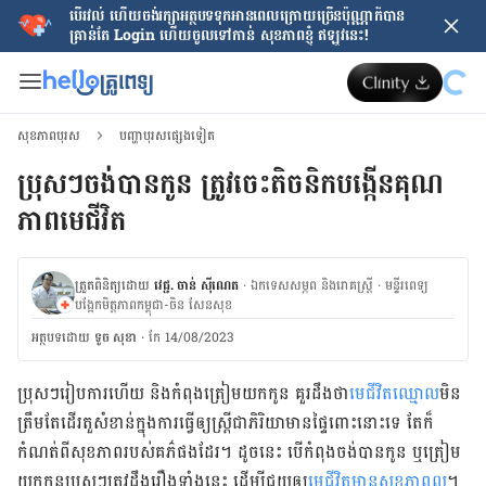
បើរវល់ ហើយចង់​រក្សាអត្ថបទទុកអានពេលក្រោយ​ច្រើនប៉ុណ្ណាក៏បាន
គ្រាន់តែ​ Login ហើយចូលទៅកាន់ សុខភាពខ្ញុំ ឥឡូវនេះ!
សុខភាពបុរស
បញ្ហាបុរសផ្សេងទៀត
ប្រុសៗចង់បានកូន ត្រូវចេះតិចនិកបង្កើនគុណ
ភាពមេជីវិត
ត្រួតពិនិត្យដោយ
វេជ្ជ. ចាន់ ស៊ីណេត
·
ឯកទេសសម្ភព និងរោគស្ត្រី
·
ម​ន្ទីរពេទ្យ
បង្អែកមិត្តភាពកម្ពុជា-ចិន សែនសុខ
អត្ថបទ​ដោយ
ទូច សុខា
·
កែ 14/08/2023
ប្រុសៗ​​រៀប​ការ​ហើយ និង​កំពុង​ត្រៀម​យក​កូន គួរ​ដឹង​ថា​
មេជីវិត​ឈ្មោល
​​មិន​
ត្រឹម​តែ​ដើរ​តួ​សំខាន់​ក្នុងការ​ធ្វើ​ឲ្យ​ស្រ្តី​ជា​ភិរិយា​មាន​ផ្ទៃ​ពោះ​នោះ​ទេ តែ​ក៏​
កំណត់​ពី​សុខ​ភាព​របស់​គភ៌​ផង​ដែរ​។​​ ដូច​នេះ​ បើ​កំពុង​ចង់​បាន​កូន ឬ​ត្រៀម​
យក​កូន​ប្រុស​ៗ​ត្រូវ​ដឹង​រឿង​ទាំង​នេះ ដើម្បី​ជួយ​ឲ្យ​
មេ​ជីវិត​មាន​សុខភាព​ល្
អ​។​