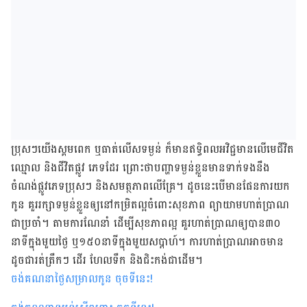
ប្រុសៗ​យើង​​ស្គម​ពេក ឬ​ធាត់​លើស​ទម្ងន់ ក៏​មាន​ឥទ្ធិ​ពល​អវិជ្ជមាន​លើ​មេជីវិត​
ឈ្មោល និង​ជីវិត​ផ្លូវ ​ភេទ​ដែរ ព្រោះ​ថា​បញ្ហា​ទម្ងន់​ខ្លួន​មាន​ទាក់​ទង​នឹង​
ចំណង់​ផ្លូវ​ភេទ​ប្រុសៗ និង​សមត្ថ​ភាព​លើ​គ្រែ​។​ ដូច​​នេះ​បើ​មាន​ផែនការ​យក​
កូន​ គួរ​រក្សា​ទម្ងន់​ខ្លួន​ឲ្យ​នៅ​កម្រិត​ល្អ​ចំពោះ​សុខភាព ព្យាយាម​ហាត់​ប្រាណ​
ជាប្រចាំ​។ តាម​ការ​ណែនាំ​ ដើម្បី​សុខភាព​ល្អ គួរ​ហាត់​ប្រាណ​ឲ្យ​បាន​៣០​
នាទី​ក្នុង​មួយ​ថ្ងៃ ឬ១៥០​នាទី​ក្នុង​មួយ​សប្ដាហ៍​។ ការ​ហាត់​ប្រាណ​អាច​មាន​
ដូច​ជា​រត់ត្រឹកៗ ដើរ ហែលទឹក និង​ជិះ​កង់​ជា​ដើម​។​
ចង់គណនាថ្ងៃសម្រាលកូន ចុចទីនេះ
!