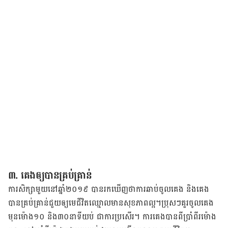
៣. គេង​ឲ្យ​បាន​គ្រប់​គ្រាន់​
ការ​សិក្សា​មួយ​នៅ​ឆ្នាំ​២០១៩ បាន​រក​ឃើញ​ថា​ការ​ឆាប់​ចូល​គេង និង​គេង​
បាន​គ្រប់​គ្រាន់​ជួយ​ឲ្យ​មេជីវិត​ឈ្មោល​មាន​សុខភាព​ល្អ។ប្រុសៗ​គួរ​ចូល​គេង​
មុន​ម៉ោង​១០ និង​៣០​នាទី​យប់ ជា​ការ​ប្រសើរ។ ការ​គេង​បាន​ពី​ប្រាំពីរ​ម៉ោង​