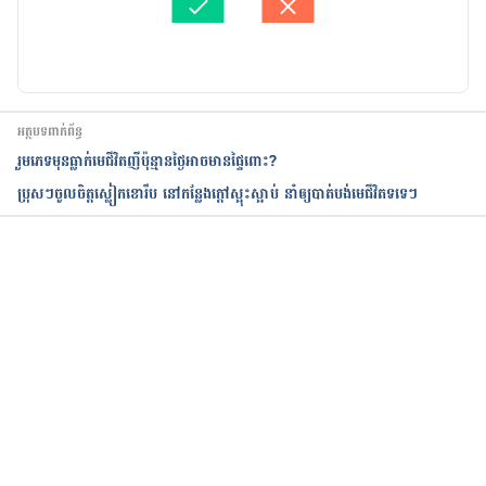
បច្ចុប្បន្នភាពដោយ៖ 
នូ សោភ័ណ្ឌ
How can I improve my chances of becoming a 
dad?
https://www.nhs.uk/common-health-
អត្ថបទពាក់ព័ន្ធ
questions/mens-health/how-can-i-improve-my-
រួមភេទមុនធ្លាក់មេជីវិតញីប៉ុន្មាន​ថ្ងៃអាចមានផ្ទៃពោះ?
chances-of-becoming-a-dad/
ប្រុសៗចូលចិត្តស្លៀកខោរឹប នៅកន្លែងក្ដៅស្អុះស្អាប់ នាំឲ្យបាត់បង់មេជីវិតទទេៗ
Healthy sperm: Improving your fertility
https://www.mayoclinic.org/healthy-
កំពុងដំណើរការ...
lifestyle/getting-pregnant/in-depth/fertility/art-
20047584