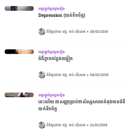
បញ្ហាផ្លូវចិត្តផ្សេងទៀត
Depression (​បាក់​ទឹក​ចិត្ត)
ពិនិត្យដោយ 
វេជ្ជ. ចាន់ ស៊ីណេត
•
29/01/2019
បញ្ហាផ្លូវចិត្តផ្សេងទៀត
ជំងឺខ្លាច​កន្លែង​​ចង្អៀត
ពិនិត្យដោយ 
វេជ្ជ. ចាន់ ស៊ីណេត
•
04/02/2019
បញ្ហាផ្លូវចិត្តផ្សេងទៀត
នេះហើយ ជាសញ្ញាប្រាប់ថាសិស្សសាលាកំពុងមានជំងឺ
បាក់ទឹកចិត្ត
ពិនិត្យដោយ 
វេជ្ជ. ចាន់ ស៊ីណេត
•
21/01/2019