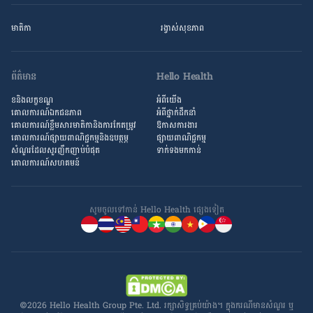
មាតិកា
រង្វាស់​សុខភាព
ព័ត៌មាន
Hello Health
ខនិងលក្ខខណ្ឌ
អំពីយើង
គោលការណ៍ឯកជនភាព
អំពី​ថ្នាក់ដឹកនាំ
គោលការណ៍​ខ្លឹម​សារ​មាតិកា​និង​ការ​កែតម្រូវ
ឱកាស​ការងារ
គោលការណ៍ផ្សាយពាណិជ្ជកម្មនិងឧបត្ថម្ភ
ផ្សាយពាណិជ្ជកម្ម
សំណួរ​ដែល​សួរ​ញឹកញាប់​បំផុត
ទាក់ទងមកកាន់
គោលការណ៍​សហគមន៍
សូមចូល​ទៅកាន់ Hello Health ផ្សេង​ទៀត
©2026 Hello Health Group Pte. Ltd. រក្សាសិទ្ធ​គ្រប់យ៉ាង។ ក្នុង​ករណី​មាន​សំណួរ ឬ​