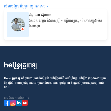
មើល​បន្ថែម​ពី​គ្រូពេទ្យ​ឯកទេស
វេជ្ជ. ចាន់ ស៊ីណេត
ឯកទេសសម្ភព និងរោគស្ត្រី
• ម​ន្ទីរពេទ្យបង្អែកមិត្តភាពកម្ពុជា-ចិន
សែនសុខ
Hello គ្រូពេទ្យ ​ចង់​ក្លាយ​ជា​ប្រភព​ជិតស្និទ្ធបំផុតដើម្បី​ផ្ដល់​ព័ត៌មាន​ដ៏​ត្រឹមត្រូវ​ ដើម្បី​ជា​ទុន​ក្នុង​ការ​សម្រេច​
ចិត្ត ធ្វើ​យ៉ាង​ណា​ឲ្យ​បងប្អូន​រស់នៅ​ប្រកប​ដោយ​សុខភាព​ល្អ​បរិបូរណ៍ និង​ស្រស់ស្រាយ​សុខសប្បាយ​ជា​
ដរាប
តាម​ដាន​ពួក​យើង​នៅ​លើ