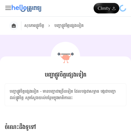
សុខភាពផ្លូវចិត្ត
បញ្ហាផ្លូវចិត្តផ្សេងទៀត
បញ្ហាផ្លូវចិត្តផ្សេងទៀត
បញ្ហា​ផ្លូវចិត្ត​ផ្សេងទៀត - មាន​បញ្ហា​ជា​ច្រើន​ទៀត ដែល​បង្ក​ជា​សម្ពាធ បង្ក​ជា​បញ្ហា​
ដល់​ផ្លូវចិត្ត សូមស្វែងយល់​បន្ថែម​ក្នុង​មាតិកា​នេះ
ចំណេះដឹងទូទៅ