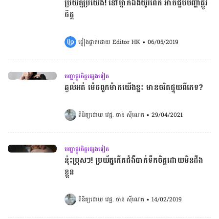
ប្រយ័ត្ន​ប្រយែង! នៅ​ម្នាក់​ឯងយូរ​ពេក​ អាច​​ជួប​​បញ្ហា​ផ្លូវ​
ចិត្ត​
ផ្ទៀងផ្ទាត់ដោយ 
Editor HK
•
06/05/2019
បញ្ហាផ្លូវចិត្តផ្សេងទៀត
ឆ្ងល់អត់ ម៉េចពួកម៉ាកយើង​ខ្លះ មានចរិតផ្ទុយពីភេទ?
ពិនិត្យដោយ 
វេជ្ជ. ចាន់ ស៊ីណេត
•
29/04/2021
បញ្ហាផ្លូវចិត្តផ្សេងទៀត
នុ៎ះប្រុសៗ! ប្រយ័ត្នកើត​ជំងឺបាក់​ទឹក​ចិត្តដោយមិនដឹង
ខ្លួន
ពិនិត្យដោយ 
វេជ្ជ. ចាន់ ស៊ីណេត
•
14/02/2019