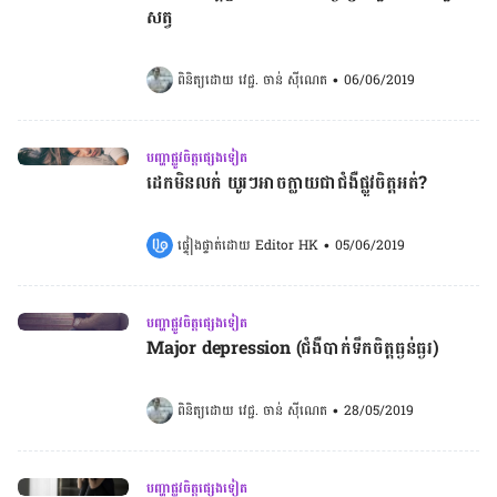
សត្វ
ពិនិត្យដោយ 
វេជ្ជ. ចាន់ ស៊ីណេត
•
06/06/2019
បញ្ហាផ្លូវចិត្តផ្សេងទៀត
ដេក​មិន​លក់​ យូរៗ​អាច​ក្លាយ​ជា​ជំងឺ​ផ្លូវ​ចិត្ត​អត់?
ផ្ទៀងផ្ទាត់ដោយ 
Editor HK
•
05/06/2019
បញ្ហាផ្លូវចិត្តផ្សេងទៀត
Major depression (ជំងឺបាក់ទឹកចិត្តធ្ងន់ធ្ងរ)
ពិនិត្យដោយ 
វេជ្ជ. ចាន់ ស៊ីណេត
•
28/05/2019
បញ្ហាផ្លូវចិត្តផ្សេងទៀត