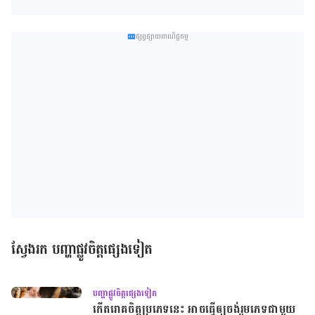
ផ្សព្វផ្សាយពាណិជ្ជកម្ម
ស្វែងរក បញ្ហាផ្លូវចិត្តផ្សេងទៀត
បញ្ហាផ្លូវចិត្តផ្សេងទៀត
កើតរោគចិត្ត​ប្រភេទនេះ អាច​ធ្វើ​ឲ្យ​ចង់​រួម​ភេទ​ជា​មួយ​