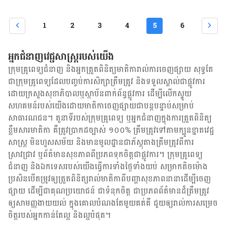
1
2
3
4
5
6
អ្នកជំនាញវេជ្ជសាស្ត្ររបស់យើង
ក្រុមគ្រូពេទ្យជំនាញ និង​អ្នក​ត្រួតពិនិត្យ​មាតិការាល់ការចេញផ្សាយ សុទ្ធតែ
ជា​ក្រុម​គ្រូពេទ្យ​ដែល​បញ្ចប់ការសិក្សាត្រឹមត្រូវ និង​ទទួល​ស្គាល់​ជាផ្លូវការ​
ដោយ​ក្រសួងសុខាភិបាលឬស្ថាប័ន​ពាក់ព័ន្ធ​ផ្លូវការ ដើម្បីលើកស្ទួយ​
សហគមន៍​របស់យើង​ដោយ​មាតិកា​ចេញផ្សាយជាបន្តបន្ទាប់សម្រាប់
សាធារណជន។ តួនាទីរបស់​ក្រុមគ្រូពេទ្យ ឬ​អ្នក​ជំនាញ​ក្នុងការ​ត្រួតពិនិត្យ​
ខ្លឹមសារ​មាតិកា គឺ​ត្រូវ​ប្រាកដ​ច្បាស់ ១០០% ត្រឹមត្រូវ​ទៅតាម​ក្បួនខ្នាតវេជ្ជ
សាស្ត្រ មិនហួសសម័យ និង​មានមូលដ្ឋាន​ជា​ភ័ស្តុតាង​ត្រឹមត្រូវ​ពី​ការ​
ស្រាវជ្រាវ ឬ​ព័ត៌មាន​សុខភាព​ពី​ប្រភព​ទុកចិត្ត​ជាផ្លូវការ។ ក្រុមគ្រូពេទ្យ
ជំនាញ និង​ឯកទេស​របស់យើង​ធ្វើការ​ទាំង​ថ្ងៃទាំងយប់ សម្រាក​តិចម៉ោង
ប្រសិន​បើ​តម្រូវ​ឲ្យ​ត្រួតពិនិត្យ​រាល់​មាតិកា​ពី​បញ្ហា​សុខភាព​នានា​ដើម្បី​ចេញ​
ផ្សាយ ដើម្បី​ជា​គុណប្រយោជន៍ ជា​ទំនុកចិត្ត ជា​ប្រភព​ព័ត៌មាន​ដ៏​ត្រឹមត្រូវ
ឲ្យសាមញ្ញ​ងាយយល់ ក្នុងគោលបំណង​តែមួយ​គត់​គឺ ជួយ​ឲ្យ​រាល់ការសម្រេច
ចិត្ត​របស់​អ្នក​កាន់តែ​ល្អ និង​ល្អ​បំផុត។