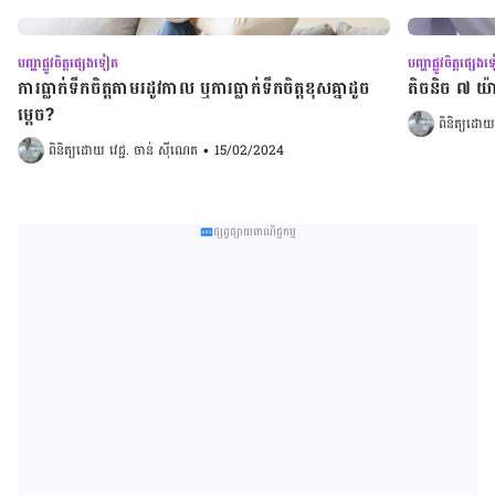
បញ្ហាផ្លូវចិត្តផ្សេងទៀត
បញ្ហាផ្លូវចិត្តផ្សេ
ការធ្លាក់ទឹកចិត្តតាមរដូវកាល ឬការធ្លាក់ទឹកចិត្តខុសគ្នាដូច
តិចនិច ៧ យ
ម្តេច?
ពិនិត្យដោយ
ពិនិត្យដោយ 
វេជ្ជ. ចាន់ ស៊ីណេត
•
15/02/2024
ផ្សព្វផ្សាយពាណិជ្ជកម្ម