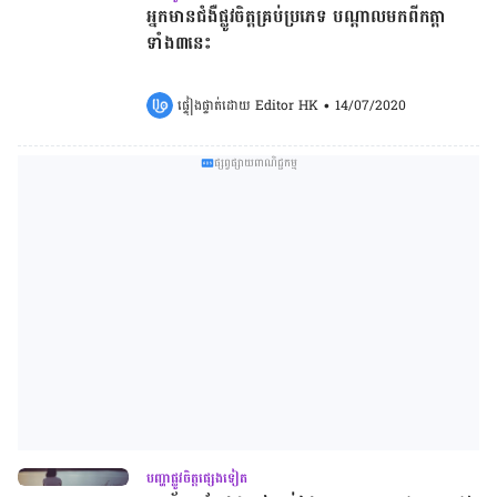
អ្នក​មាន​ជំងឺ​ផ្លូវ​ចិត្ត​គ្រប់​ប្រភេទ​ បណ្ដាល​មក​ពី​កត្តា
ទាំង៣​នេះ
ផ្ទៀងផ្ទាត់ដោយ 
Editor HK
•
14/07/2020
ផ្សព្វផ្សាយពាណិជ្ជកម្ម
បញ្ហាផ្លូវចិត្តផ្សេងទៀត