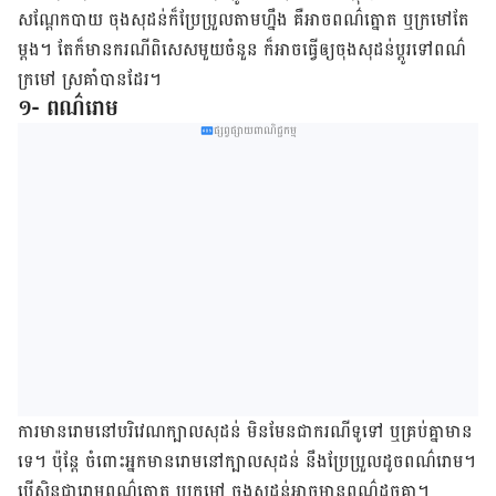
សណ្ដែកបាយ ចុង​សុដន់​ក៏​ប្រែប្រួល​តាម​ហ្នឹង គឺ​អាច​ពណ៌​ត្នោត ឬ​​​ក្រមៅ​តែ​
ម្ដង។ តែ​ក៏​មាន​ករណី​ពិសេស​មួយ​ចំនួន ក៏​អាច​ធ្វើ​ឲ្យ​ចុង​សុដន់​ប្ដូរ​ទៅ​ពណ៌​
ក្រមៅ ស្រគាំ​បាន​ដែរ។
១- ពណ៌រោម
ផ្សព្វផ្សាយពាណិជ្ជកម្ម
ការ​មាន​រោម​នៅ​បរិវេណ​ក្បាល​សុដន់ មិនមែន​ជាករណី​ទូទៅ​ ឬ​​គ្រប់​គ្នា​មាន​​
ទេ។ ប៉ុន្តែ ​ចំពោះ​អ្នក​មានរោម​នៅក្បាលសុដន់ នឹង​ប្រែប្រួល​ដូច​ពណ៌​រោម។
បើ​សិន​ជា​រោម​ពណ៌​​​ត្នោត ឬក្រមៅ​ ចុង​​​សុដន់​​​អាច​មាន​ពណ៌​ដូច​គ្នា។