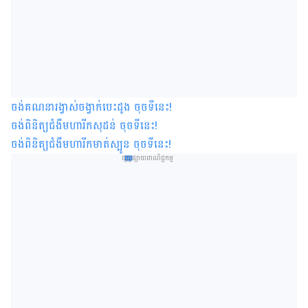
ចង់គណនារង្វាស់ចង្វាក់បេះដូង ចុចទីនេះ
!
ចង់ពិនិត្យជំងឺមហារីកសុដន់ ចុចទីនេះ
!
ចង់ពិនិត្យជំងឺមហារីកមាត់ស្បូន ចុចទីនេះ
!
ផ្សព្វផ្សាយពាណិជ្ជកម្ម