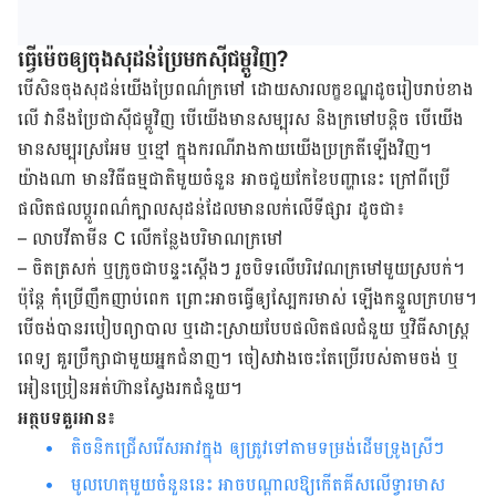
ធ្វើម៉េចឲ្យ​ចុង​សុដន់​ប្រែ​មក​ស៊ីជម្ពូវិញ?
បើ​សិន​ចុង​សុដន់​យើង​ប្រែពណ៌ក្រមៅ ដោយសារ​លក្ខខណ្ឌ​ដូច​រៀបរាប់​ខាង​
លើ វា​នឹង​ប្រែ​ជា​ស៊ីជម្ពូ​វិញ បើ​យើង​មាន​សម្បុរ​ស និង​ក្រមៅ​បន្តិច បើ​យើង​
មាន​សម្បុរ​ស្រអែម ឬខ្មៅ ក្នុង​ករណី​រាងកាយ​យើង​ប្រក្រតី​ឡើង​វិញ។
យ៉ាងណា មាន​វិធី​ធម្មជាតិ​មួយ​ចំនួន អាច​ជួយ​កែខៃ​បញ្ហា​នេះ ក្រៅ​ពី​ប្រើ​
ផលិតផលប្ដូរ​ពណ៌​ក្បាល​សុដន់ដែល​មាន​លក់​លើ​ទីផ្សារ ដូចជា៖
– លាប​វីតាមីន C លើ​កន្លែងបរិមាណ​ក្រមៅ
– ចិត​ត្រសក់​ ឬ​ក្រូចជា​បន្ទះ​ស្ដើងៗ រួច​បិទលើ​បរិវេណ​ក្រមៅមួយ​ស្របក់។
ប៉ុន្តែ ​កុំ​ប្រើ​ញឹកញាប់​ពេក ព្រោះអាច​ធ្វើ​ឲ្យ​ស្បែក​​រមាស់ ឡើង​កន្ទួល​ក្រហម។
បើ​ចង់​បាន​របៀប​ព្យាបាល ឬ​ដោះស្រាយ​បែប​ផលិតផល​ជំនួយ ឬ​វិធីសាស្ត្រ​​​
ពេទ្យ គួរ​ប្រឹក្សាជាមួយ​អ្នក​ជំនាញ។ ចៀសវាង​ចេះ​តែ​ប្រើ​របស់តាម​ចង់ ឬ
អៀនប្រៀន​អត់​ហ៊ាន​ស្វែងរក​ជំនួយ។
អត្ថបទគួរអាន៖
តិចនិកជ្រើសរើសអាវក្នុង ឲ្យត្រូវទៅតាមទម្រង់ដើមទ្រូងស្រីៗ
មូលហេតុមួយ​ចំនួននេះ អាចបណ្តាលឱ្យកើតគីសលើទ្វារមាស