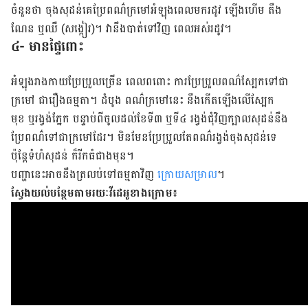
ចំនួន​​​​​​ថា ចុង​​​សុដន់គេ​ប្រែ​ពណ៌​​​ក្រមៅ​​​អំឡុង​​​ពេល​​​មក​​​រដូវ ឡើង​ហើម ​តឹង​
ណែន ឬ​​​ឈឺ (សង្កៀរ)។ វា​​​នឹង​​​បាត់​​​ទៅ​​​វិញ ​ពេល​អស់​រដូវ។
៤- មានផ្ទៃពោះ
អំឡុង​រាងកាយ​ប្រែប្រួល​ច្រើន ពេល​ពពោះ ការ​ប្រែប្រួល​ពណ៌​ស្បែកទៅ​ជា​
ក្រមៅ ជា​រឿង​ធម្មតា។ ដំបូង​ ពណ៌​ក្រមៅ​នេះ នឹង​កើត​ឡើង​លើ​ស្បែក​​​
មុខ ឬ​​រង្វង់​​​ភ្នែក​ បន្ទាប់​​​ពី​​​ចូល​​​ដល់​​​ខែ​​​ទី​​​៣ ឬ​​​ទី​​​៤ រង្វង់​ជុំវិញ​​​ក្បាល​សុដន់​​​នឹង​
ប្រែ​ពណ៌​ទៅ​ជា​ក្រមៅ​ដែរ។ មិនមែន​ប្រែប្រួល​តែ​ពណ៌​រង្វង់​ចុង​សុដន់​ទេ
ប៉ុន្តែ​ទំហំសុដន់ ក៏​រីក​ធំ​ជាង​មុន។
បញ្ហា​នេះអាច​នឹង​​​ត្រលប់​ទៅ​ធម្មតា​​​វិញ
ក្រោយ​សម្រាល
។
ស្វែងយល់បន្ថែមតាមរយៈវីដេអូខាងក្រោម៖