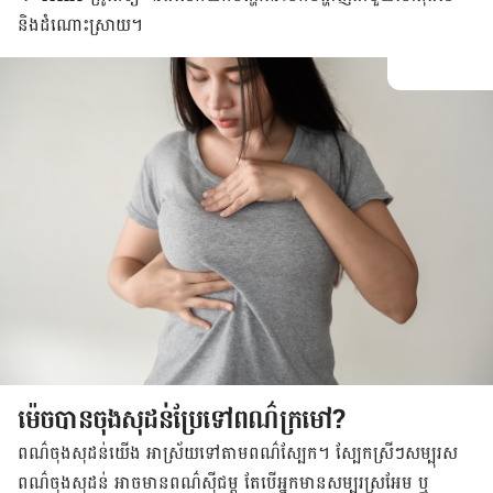
និង​ដំណោះស្រាយ។
ម៉េចបានចុងសុដន់ប្រែទៅពណ៌ក្រមៅ?
​ពណ៌​ចុង​​​សុដន់​យើង ​​អាស្រ័យ​​​ទៅ​តាម​ពណ៌​​​ស្បែក។ ស្បែក​ស្រីៗ​សម្បុរ​ស ​​​
ពណ៌​​​ចុង​​​សុដន់ ​អាច​​មាន​​​ពណ៌​​​ស៊ីជម្ពូ តែ​បើ​អ្នក​មាន​សម្បុរ​ស្រអែម ឬ​