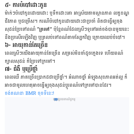
៥- ការបំបៅដោះកូន
ម៉ាក់ៗបំបៅ​កូន​ដោយ​ដោះ ឬ​ទឹកដោះគោ អាស្រ័យ​តាម​ស្ថានភាព លក្ខខណ្ឌ
ជីវភាព ឬ​ជម្រើស។ ករណី​បំបៅ​កូន​ដោយ​ដោះ​ជា​ប្រចាំ ពិត​ជា​ធ្វើ​ឲ្យ​ចុង​
សុដន់ប្រែ​ទៅ​ពណ៌​
“ក្រមៅ”
ប៉ុន្តែ​ពណ៌​ដែល​ស្រីៗ​ទូទៅ​អត់​ចង់​បាន​មួយនេះ
នឹង​ប្រសើរ​ឡើងវិញ ឬ​ត្រលប់​ទៅ​ពណ៌​តាម​ស្បែក​វិញ ក្រោយ​ឈប់​បំបៅ។
៦- អាយុកាន់តែច្រើន
ពេល​ស្រីៗ​យើងអាយុ​កាន់​តែ​ច្រើន សម្រស់​មិន​ចាំ​ដូច​ក្មេង​ទេ ហើយ​ពណ៌​
ក្បាល​សុដន់ ក៏​ប្រែ​ទៅ​ក្រមៅ។
៧- ជំងឺ ឬប្រើថ្នាំ
ពេល​ឈឺ​ ភាគ​ច្រើន​ប្រាកដ​ជា​ប្រើ​ថ្នាំ។ អំណាច​​ថ្នាំ អំឡុង​សុខភាព​អត់​ល្អ ក៏​
អាច​ជា​មូលហេតុអាច​ធ្វើ​ឲ្យ​ចុង​សុដន់​ប្ដូរពណ៌ទៅ​ក្រមៅបាន​ដែរ។
ចង់គណនា
BMR
ចុចទីនេះ
!
ផ្សព្វផ្សាយពាណិជ្ជកម្ម