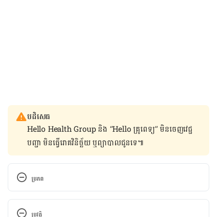
បដិសេធ
Hello Health Group និង “Hello គ្រូពេទ្យ” មិន​ចេញ​វេជ្ជ
បញ្ជា មិន​ធ្វើ​រោគវិនិច្ឆ័យ ឬ​ព្យាបាល​ជូន​ទេ៕
ប្រភព
Normal Breast Development and Changes.
ប្រវត្តិ