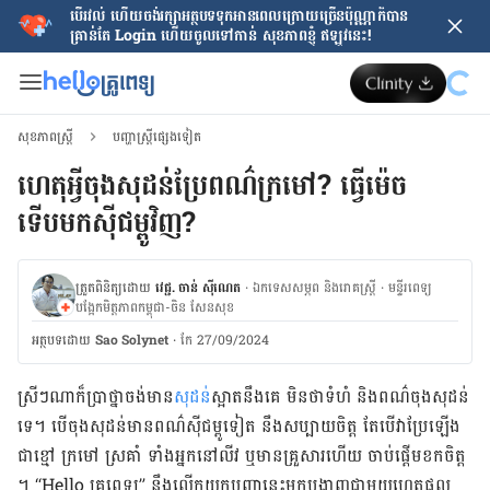
បើរវល់ ហើយចង់​រក្សាអត្ថបទទុកអានពេលក្រោយ​ច្រើនប៉ុណ្ណាក៏បាន
គ្រាន់តែ​ Login ហើយចូលទៅកាន់ សុខភាពខ្ញុំ ឥឡូវនេះ!
សុខភាពស្ត្រី
បញ្ហាស្ត្រីផ្សេងទៀត
ហេតុអ្វី​ចុង​សុដន់​ប្រែពណ៌ក្រមៅ? ​ធ្វើ​ម៉េច​
ទើបមក​ស៊ីជម្ពូវិញ?
ត្រួតពិនិត្យដោយ
វេជ្ជ. ចាន់ ស៊ីណេត
·
ឯកទេសសម្ភព និងរោគស្ត្រី
·
ម​ន្ទីរពេទ្យ
បង្អែកមិត្តភាពកម្ពុជា-ចិន សែនសុខ
អត្ថបទ​ដោយ
Sao Solynet
·
កែ 27/09/2024
ស្រីៗណា​ក៏​ប្រាថ្នា​ចង់​មាន
​សុដន់
​ស្អាត​នឹង​គេ មិន​ថា​ទំហំ និង​ពណ៌​ចុង​សុដន់​
ទេ។ បើ​ចុង​សុដន់​មាន​ពណ៌​ស៊ីជម្ពូទៀត នឹង​សប្បាយ​ចិត្ត តែ​បើ​វា​ប្រែ​ឡើង​
ជា​ខ្មៅ ​ក្រមៅ ស្រគាំ ទាំង​អ្នក​នៅ​លីវ ឬ​មាន​គ្រួសារ​ហើយ ចាប់​ផ្ដើម​ខក​ចិត្ត​
។ “Hello គ្រូពេទ្យ” នឹង​​លើក​យកបញ្ហា​នេះ​មក​បង្ហាញ​ជាមួយ​ហេតុផល