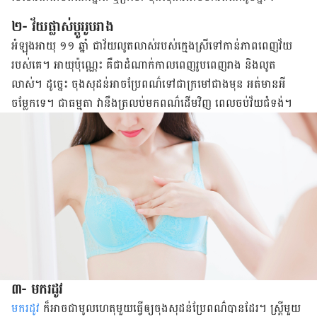
២- វ័យផ្លាស់ប្ដូររូបរាង
អំឡុង​អាយុ​ ១១ ឆ្នាំ ជា​វ័យ​លូតលាស់​របស់​ក្មេង​ស្រីទៅកាន់​ភាព​ពេញវ័យ​
របស់​គេ។ អាយុ​ប៉ុណ្ណេះ គឺ​ជា​​ដំណាក់​កាល​ពេញ​រូប​ពេញ​រាង និង​លូត
លាស់។ ដូច្នេះ​ ចុង​​​សុដន់អាច​ប្រែ​ពណ៌​​​ទៅ​​​ជា​​​ក្រមៅ​​​ជាង​​​មុន អត់​មាន​អី​
ចម្លែក​ទេ។ ជា​ធម្មតា វា​នឹងត្រលប់​​មក​​​ពណ៌​​​ដើម​​​វិញ ​​​ពេល​​​ចប់​​​​​​​​​វ័យ​​​ជំទង់។
៣- មករដូវ
មក​រដូវ​
ក៏​អាច​ជា​មូលហេតុ​មួយធ្វើ​ឲ្យ​ចុង​សុដន់​ប្រែ​ពណ៌​បាន​ដែរ។ ស្ត្រី​​​មួយ​​​