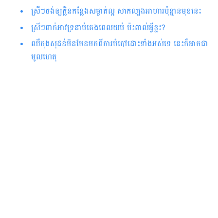
ស្រីៗចង់ឲ្យក្លិនកន្លែងសម្ងាត់ល្អ សាកល្បងអាហារប៉ុន្មានមុខនេះ
ស្រីៗពាក់អាវទ្រនាប់​គេងពេលយប់ ប៉ះ​ពាល់​អ្វី​ខ្លះ?
ឈឺ​ចុង​សុដន់​មិន​មែន​មកពីការ​បំបៅ​ដោះទាំងអស់ទេ​ នេះក៏អាចជា​
មូលហេតុ