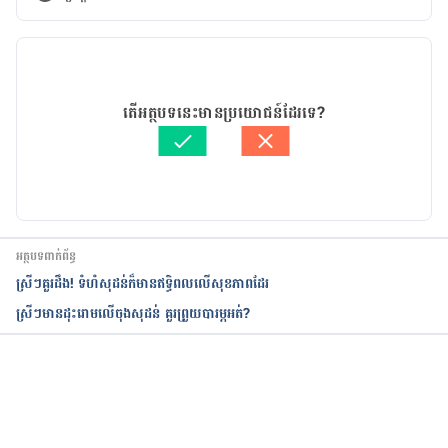
http://www.hopkinsmedicine.org/healthlibrary/co
nditions/breast_health/normal_breast_developm
កំណែ​ប្រែបច្ចុប្បន្ន
ent_and_changes_85,P00151/.
27/09/2024
Breast changes during pregnancy.
អត្ថបទ​ដោយ 
Sao Solynet
តើអត្ថបទនេះមានប្រយោជន៍ដែរទេ?
ត្រួតពិនិត្យដោយ 
វេជ្ជ. ចាន់ ស៊ីណេត
http://www.babycenter.com/0_breast-changes-
បច្ចុប្បន្នភាពដោយ៖ 
Marady Em
during-pregnancy_262.bc.
Breast Skin Changes/Areola Coloring With 
Twins.
អត្ថបទពាក់ព័ន្ធ
ស្រីៗគួរដឹង!​ ទំហំសុដន់ក៏មានឥទ្ធិពលលើសុខភាពដែរ
http://www.webmd.com/baby/breast-skin-
ស្រីៗមាន​ដុះរោមលើចុងសុដន់ គួរព្រួយបារម្ភ​អត់?
changes-areola-coloring-twins.
The Benefits of Vitamin C.
កំពុងដំណើរការ...
http://www.webmd.com/diet/features/the-
benefits-of-vitamin-c#1.