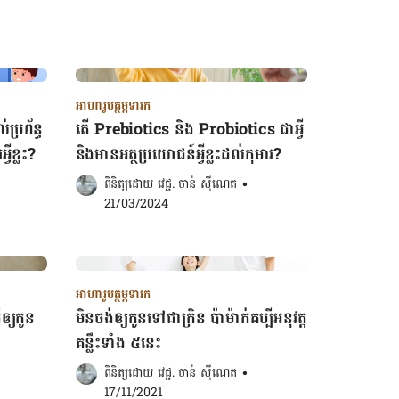
អាហារូបត្ថម្ភទារក
ប្រព័ន្ធ
តើ Prebiotics និង Probiotics ជាអ្វី
ីខ្លះ?
និងមានអត្ថប្រយោជន៍អ្វីខ្លះ​ដល់កុមារ?
ពិនិត្យដោយ 
វេជ្ជ. ចាន់ ស៊ីណេត
•
21/03/2024
អាហារូបត្ថម្ភទារក
ើឲ្យកូន
មិន​ចង់​ឲ្យ​កូន​ទៅ​ជា​ក្រិន​ ប៉ា​ម៉ាក់​គប្បី​អនុវត្ត​
គន្លឹះ​ទាំង ​៥​នេះ​​​​​​​​​​​​​​​​​​​​​​​​​​​​​​​​​​​​​​​​​​​​​​​​​​​​​​​​​​​​​​​​​​​​​​​​​​​​​​​​​​​​​
ពិនិត្យដោយ 
វេជ្ជ. ចាន់ ស៊ីណេត
•
17/11/2021