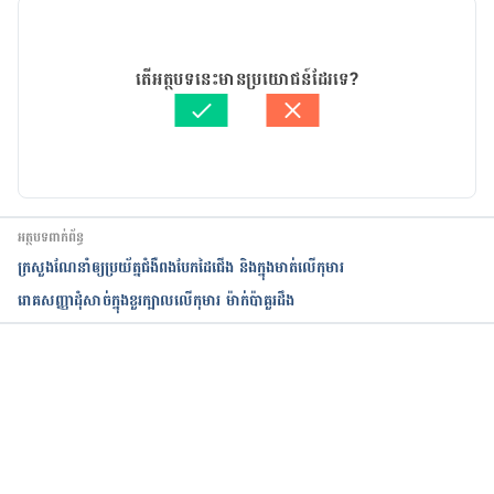
https://www.hindustantimes.com/lifestyle/relatio
nships/technology-is-making-your-kids-lazy-try-
11/09/2023
these-tricks-to-stop-them-from-becoming-couch-
អត្ថបទ​ដោយ 
នូ សោភ័ណ្ឌ
តើអត្ថបទនេះមានប្រយោជន៍ដែរទេ?
potatoes-101660822346752.html
ត្រួតពិនិត្យដោយ 
វេជ្ជ. ចាន់ ស៊ីណេត
បច្ចុប្បន្នភាពដោយ៖ 
នូ សោភ័ណ្ឌ
If know-how is making your youngsters lazy, 
strive these 7 tips
https://healthdemic.in/if-technology-is-making-
អត្ថបទពាក់ព័ន្ធ
your-kids-lazy-try-these-7-tricks/
ក្រសួងណែនាំឲ្យ​ប្រយ័ត្នជំងឺពងបែកដៃជើង និងក្នុងមាត់លើ​កុមារ
រោគសញ្ញាដុំសាច់ក្នុងខួរក្បាលលើកុមារ ម៉ាក់ប៉ាគួរដឹង
How and When to Limit Kids’ Tech Use
https://www.nytimes.com/guides/smarterliving/f
amily-technology
កំពុងដំណើរការ...
Why Is My Kid Lazy? 11 Hidden Scientific 
Reasons