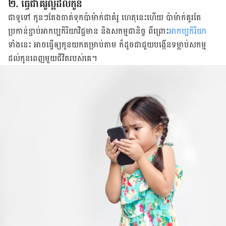
២. ធ្វើ​ជា​គំរូ​ល្អ​ដល់​កូន
ជា​ទូទៅ កូន​ៗ​តែង​ចាត់​ទុក​ប៉ា​ម៉ាក់​ជា​គំរូ ហេតុនេះ​ហើយ​ ប៉ា​ម៉ាក់​គួរ​តែ​
ប្រកាន់​ខ្ជាប់​អាកប្បកិរិយា​​វិជ្ជមាន​ និង​សកម្ម​ជានិច្ច ពីព្រោះ​
អាកប្បកិរិយា
ទាំង​នេះ អាច​​​​ធ្វើ​ឲ្យ​កូន​យក​តម្រាប់​តាម​ ក៏​ដូចជា​ជួយ​បង្កើន​ទម្លាប់​សកម្ម​
ដល់​កូន​ពេញ​មួយ​ជីវិត​របស់​គេ។