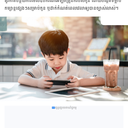
គួរ​កាត់បន្ថយ​ការ​មើល​ឧបករណ៍​អេឡិចត្រូនិក​របស់​កូន ដោយ​បង្កើត​ទម្លាប់​
កម្សាន្ត​ផ្សេង​ៗ​សម្រាប់​កូន ឬដាក់កំណត់ពេលវេលា​ឲ្យបាន​ច្បាស់​លាស់​។
ផ្សព្វផ្សាយពាណិជ្ជកម្ម