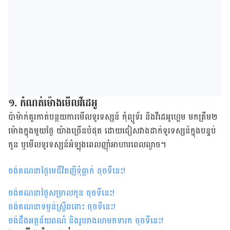
១. កំណត់​ម៉ោង​​មើល​វីដេអូ
ប៉ា​ម៉ាក់​គួរ​កាត់បន្ថយ​ការ​មើល​ទូរទស្សន៍ កុំព្យូទ័រ និង​វីដេអូ​ហ្គេម មក​ត្រឹម​២​
ម៉ោង​ក្នុង​មួយ​ថ្ងៃ ​យ៉ាង​ច្រើន​បំផុត ដោយ​ជៀសវាង​ដាក់​ទូរទស្សន៍​ក្នុង​បន្ទប់​
កូន​ ឬ​មើល​ទូរទស្សន៍​​អំឡុង​ពេល​ញ៉ាំ​អាហារ​ពេល​ល្ងាច។
ចង់គណនាថ្ងៃមេជីវិតញីទុំធ្លាក់ ចុចទីនេះ
!
ចង់គណនាថ្ងៃសម្រាលកូន ចុចទីនេះ
!
ចង់គណនាទម្ងន់ស្រ្តីពពោះ ចុចទីនេះ
!
ចង់ដឹងអត្ថន័យពណ៌ និងរូបរាងលាមកទារក ចុចទីនេះ
!