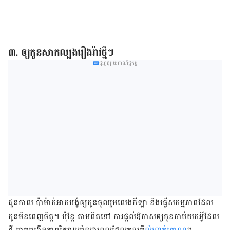
៣. ឲ្យ​កូន​សាកល្បង​រឿងរ៉ាវ​ថ្មី​ៗ
ផ្សព្វផ្សាយពាណិជ្ជកម្ម
​ជួនកាល​ ប៉ា​ម៉ាក់​អាច​បង្ខំ​ឲ្យ​កូន​ចូលរួម​លេង​កីឡា និង​​ធ្វើ​សកម្មភាព​ដែល​
កូន​មិន​ពេញចិត្ត។ ប៉ុន្តែ តាម​ពិត​ទៅ ការ​ផ្ដល់​ឱកាស​ឲ្យ​កូន​ចាប់​យក​អ្វី​ដែល​