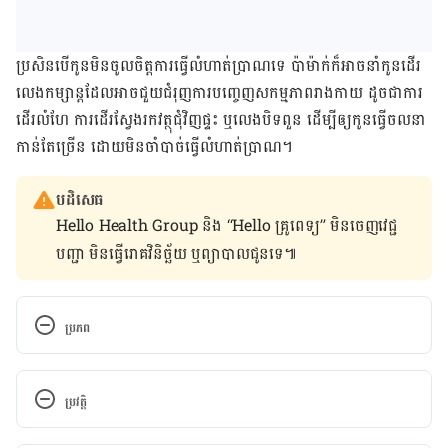
ប្រសិនបើ​កូន​មិន​ចូលចិត្ត​ការ​​ធ្វើ​លំហាត់​ប្រាណ​ទេ ប៉ា​ម៉ាក់​ក៏​អាច​នាំ​កូន​​ដើរ
លេង​កម្សាន្ត​ដែល​អាច​ជួយ​ជំរុញ​ការ​បញ្ចេញ​សកម្មភាព​រាងកាយ​ ដូចជាការ​​​
ដើរលំហែ ការដើរ​ស្វែង​រក​វត្ថុជុំវិញ​ផ្ទះ​ ឬ​លេង​បិទពួន ដើម្បី​ឲ្យ​កូន​ធ្វើ​ចលនា​
កាន់​តែ​ច្រើន​ ដោយ​មិន​ចាំបាច់​ធ្វើ​លំហាត់​ប្រាណ។
បដិសេធ
Hello Health Group និង “Hello គ្រូពេទ្យ” មិន​ចេញ​វេជ្ជ
បញ្ជា មិន​ធ្វើ​រោគវិនិច្ឆ័យ ឬ​ព្យាបាល​ជូន​ទេ៕
ប្រភព
​​​​Technology is making your kids lazy. Try these 
tricks to stop them from becoming couch 
ប្រវត្តិ
potatoes
កំណែ​ប្រែបច្ចុប្បន្ន