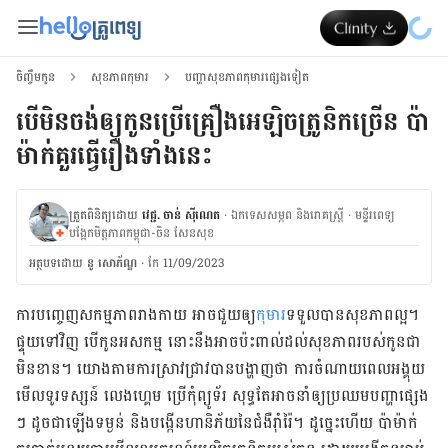
ចិញ្ចឹមកូន
សុខភាពកុមារ
បញ្ហាសុខភាពកុមារផ្សេងទៀត
បើមិនចង់ឲ្យកូនប្រើគ្រឿងអេឡិចត្រូនិកច្រើន ប៉ា
ម៉ាក់គួរធ្វើរឿងទាំងនេះ
ត្រួតពិនិត្យដោយ
វេជ្ជ. ចាន់ ស៊ីណេត
·
ឯកទេសសម្ភព និងរោគស្ត្រី
·
ម​ន្ទីរពេទ្យ
បង្អែកមិត្តភាពកម្ពុជា-ចិន សែនសុខ
អត្ថបទ​ដោយ
នូ សោភ័ណ្ឌ
·
កែ 11/09/2023
ការ​បញ្ចេញ​សកម្មភាព​រាងកាយ​ អាចជួយ​ឲ្យ​
កុមារ​
ទទួល​បាន​សុខភាព​ល្អ។
ផ្ទុយ​ទៅ​វិញ បើ​កូន​អសកម្ម​ នោះ​នឹង​អាច​ប៉ះពាល់​ដល់​សុខភាពរបស់កូនជា
មិនខាន​។ យោង​តាម​ការ​ស្រាវជ្រាវ​បាន​បង្ហាញ​ថា ការ​ចំណាយ​ពេល​​អង្គុយ​
មើល​ទូរទស្សន៍ លេង​ហ្គេម ប្រើ​កុំព្យូទ័រ សុទ្ធ​តែ​អាច​នាំ​ឲ្យ​​​ប្រឈម​បញ្ហា​ផ្សេង​
ៗ​ ដូចជា​ឡើង​ទម្ងន់ និង​បង្កើន​ហានិភ័យ​នៃ​ជំងឺ​រ៉ាំរ៉ៃ​។ ដូច្នេះ​ហើយ​ ប៉ា​ម៉ាក់​