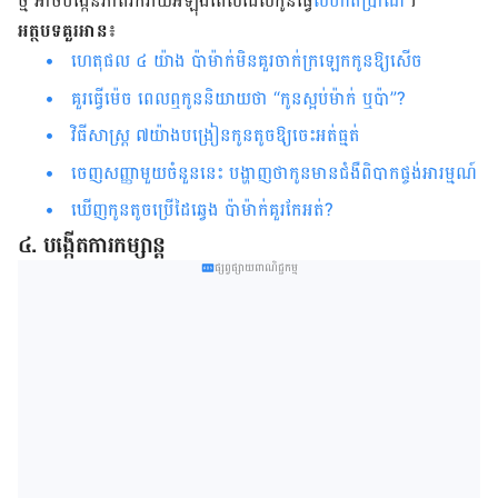
ថ្មី​ អាច​បង្កើន​ភាព​រីករាយ​​អំឡុង​ពេល​ដែល​កូន​ធ្វើ​
លំហាត់​ប្រាណ
។
អត្ថបទគួរអាន
៖
ហេតុផល ៤ យ៉ាង ប៉ាម៉ាក់មិនគួរចាក់ក្រឡេក​កូនឱ្យសើច
គួរធ្វើម៉េច ពេលឮកូននិយាយថា “កូនស្អប់ម៉ាក់ ឬប៉ា”?
វិធីសាស្រ្ត ៧យ៉ាងបង្រៀនកូនតូចឱ្យចេះអត់ធ្មត់
ចេញសញ្ញាមួយចំនួននេះ បង្ហាញថាកូនមានជំងឺពិបាកផ្ចង់អារម្មណ៍
ឃើញកូនតូចប្រើដៃឆ្វេង ប៉ាម៉ាក់គួរកែអត់?
៤. បង្កើត​ការ​កម្សាន្ត​
ផ្សព្វផ្សាយពាណិជ្ជកម្ម