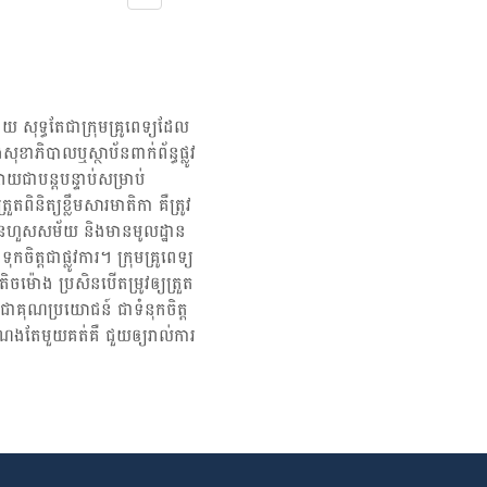
ាល​កូន​ថ្មីៗ - ឡើង​ ឬ​ស្រក​ទម្ងន់​ខ្លាំង ​មុន​ពេលមានផ្ទៃពោះ - ការ​វិវត្ត​របស់​ទារក​មិន​
ដង​ទៀត​​ដែរ​។​ ប៉ុន្តែ​នៅ​ក្នុង​ករណី​ដែល​មាន​ការ​រលូត​កូន​ម្ដង​ទៀត​ យើង​អាច​នឹង​ត្រូវ​ធ្វើ​
ាព​ ដូច​ជា ​លើស​ឈាម​ ​ទឹក​នោម​ផ្អែម បម្រុង​ក្រឡា​ភ្លើង វិបត្តិ​កំណក​ឈាម​ ឬ​មាន​
្សែន​ MTHFA ដែល​ប៉ះពាល់​ដល់​​ការ​ប្រើប្រាស់​អាស៊ីដ​ហ្វូលិក​ និង​ទម្រង់​ផ្សេង​ទៀត​នៃ​
ាយ​។​ បញ្ហា​នេះ​អាច​បណ្ដាល​ឲ្យ​មាន​ការ​រលូត​កូន​ ​និង​បញ្ហា​ផ្ទៃពោះ​ដទៃ​ផ្សេង​ទៀត​។​​​​
 - ​ទឹក​រម្អិល​ហូរចេញ​ពី​ទ្វារ​មាស - កើន​ឡើង​សម្ពាធ​នៅ​អាង​ត្រគាក​ ឬ​ប្រដាប់​ភេទ -
ៅ​ វិល​មុខ​ ចង់​ក្អួត​ ឬ​រា​ករូស - ចុក​ណែន​លើ​ថ្ងាស​ក្រោម​ពោះ​ ចុក​ដូច​ពេល​មាន​រដូវ ​ឆ្អល់​
​រាល់​ ១០ នាទី/ម្ដង […]
យ សុទ្ធតែជា​ក្រុម​គ្រូពេទ្យ​ដែល​
សុខាភិបាលឬស្ថាប័ន​ពាក់ព័ន្ធ​ផ្លូវ
យជាបន្តបន្ទាប់សម្រាប់
ពិនិត្យ​ខ្លឹមសារ​មាតិកា គឺ​ត្រូវ​
រ មិនហួសសម័យ និង​មានមូលដ្ឋាន​
​ទុកចិត្ត​ជាផ្លូវការ។ ក្រុមគ្រូពេទ្យ
ម៉ោង ប្រសិន​បើ​តម្រូវ​ឲ្យ​ត្រួត
្បី​ជា​គុណប្រយោជន៍ ជា​ទំនុកចិត្ត
ណង​តែមួយ​គត់​គឺ ជួយ​ឲ្យ​រាល់ការ