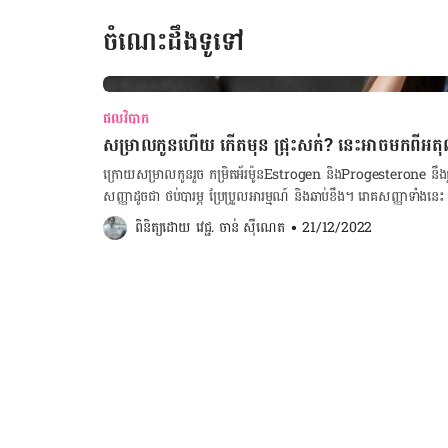
ចំណេះដឹងទូទៅ
ផលវិបាក
សម្រាលកូនហើយ កើតមុន ជ្រុះសក់? នេះអាចមកពីអតុល្យភាពអ័រម៉ូន​​​​​​​​​​​​​​​​​​​​​
ក្រោយ​សម្រាល​កូន​រួច កម្រិត​អ័រម៉ូន​Estrogen និងProgesterone នឹងធ្លាក់​ច
សញ្ញា​ដូចជា ថប់​បារម្ភ ប្រែប្រួល​អារម្មណ៍ និង​ឆាប់​ខឹង។ រោគសញ្ញា​ទាំង​នេះ អ
ក៏​ដូចជា​កូន​ដែល​ទើប​នឹង​កើត​ផង​ដែរ។ ដូច្នេះ​ហើយ ម៉ាក់​ៗ​គួរ​ស្វែង​យល់​ពី​រោគស
ពិនិត្យដោយ 
វេជ្ជ. ចាន់ ស៊ីណេត
•
21/12/2022
ដំណោះស្រាយ​​ឲ្យ​បាន​សមស្រប។ ចង់គណនាថ្ងៃមេជីវិតញីទុំធ្លាក់ ចុចទីនេះ! ចង់គណនាថ្ងៃសម្រាលកូន ចុចទីនេះ! ចង់
គណនាទម្ងន់ស្រ្តីពពោះ ចុចទីនេះ! ចង់ដឹងអត្ថន័យពណ៌ និងរូបរាងលាមកទារក 
ក្រោយ​សម្រាល​កូន អស់​កម្លាំង​ខ្លាំង ​ស្រក​ទម្ងន់​ ប្រែប្រួល​អារម្មណ៍ និង​ថប់​បារម្ភ គេង​មិន​លក់ ជ្រុះ​សក់ បាក់​ទឹក​ចិត្ត សាច់​
ក្តៅ ចំណង់​ផ្លូវ​ភេទ​ធ្លាក់​ចុះ ​កើត​មុន ស្បែក​ស្ងួត ទល់​លាមក រដូវ​មិន​ទៀង ស្ងួត​ទ្វារ​មាស​។ [embed-health-tool-
baby-poop-tool] គន្លឹះ​ដោះស្រាយ​បញ្ហា​អតុល្យភាព​អ័រម៉ូន​ក្រោយ​សម្រាល​ ដើ
ឡើង​វិញ ម៉ាក់​ៗ​អាច​សាកល្បង​អនុវត្តន៍​តាម​វិធីសាស្ត្រ​ងាយ​ៗ​ខាង​ក្រោម​នេះ។ ហាត់​ប្រាណ​ដោយ​ការ​ដើរ​ ដើម្បី​កាត់បន
ស្រ្តេស និង​ជួយ​ឲ្យ​អ័រម៉ូន​មាន​តុល្យភាព​ឡើង​វិញ ញ៉ាំ​អាហារ​ដែល​សម្បូរ​ទៅ​ដោយ​ជាតិ​សរសៃ​ ដូចជា​​ផ្លែ​ប៊ឺរ ផ្លែឈើ​ក្រៀម​
ផ្កា​ខាត់​ណា​ខៀវ។ ហាត់​យូហ្គា ជៀសវាង​ញ៉ាំ​អាហារ​ដែល​មាន​ជាតិ​ខ្លាញ់​ខ្ពស់​ ប៉ុន្តែ​ជំនួស​ដោយ​ការ​ញ៉ាំ​អាស៊ីដ​ខ្លាញ់​អូ
មេហ្គា​៣ ជៀសវាង​ប្រើ​ថ្នាំ​ពន្យារ​កំណើត​ភ្លាម​ៗ បន្ទាប់​ពី​សម្រាល​កូន​រួច ពីព្រោះ​​ថ្នាំ​ទាំង​នោះ​អាច​ធ្វើ​ឲ្យ​អ័រម៉ូនមាន​អតុល្យភាព​
ឬ​​ជំរុញ​ឲ្យ​មាន​ការ​ប្រែប្រួល​ផ្លូវ​ចិត្ត ជៀសវាង​ការ​ញ៉ាំ​គ្រឿង​ស្រវឹង និង​ភេសជ្ជៈ​ដែល​មាន​ជាតិ​កាហ្វេអ៊ីន ញ៉ាំ​ថ្លើម​សត្វ ញ៉ាំ​​