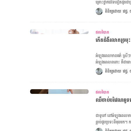
ចាប់។ ម៉ាក់​ៗ អាច​មាន​ស្នា
គ្រោះថ្នាក់​ដទៃ​ទៀត​ដូចជា​គ្រុ
ហានិភ័យ​នៃ​ការ​រលាក​ផ្លូវ​
ជា​បញ្ហា​ផ្សេង​ៗ​ទៀត​ ប្រ
ពិនិត្យដោយ 
វេជ្ជ
បន្តួច ប៉ុន្តែមិនមែន​ជា​ជំងឺ​អ្វី​
ពពោះ​ ​ម៉ាក់​ៗ​គប្បី​កំណត់​ឲ
ជាង​ការ​បង្កើត​កូន​តាម​បែប​ធម្មជាតិ​ប៉ុណ្ណោះ។ [embe
វេលា។ ហេតុអ្វី​ស្ត្រី​ពពោះ​ង
ហានិភ័យដុំកំណកឈាម ការ​ព្
ហេតុ​​ផ្សេង​ៗ​ ហើយ​ការ​កើន​
ព្យាបាល​ប្រឆាំង​នឹង​ការ​ឆាប់​
ផលវិបាក
ប្រសិទ្ធភាព​នៃ​ប្រព័ន្ធ​ភាព​
ឈាម​ក្នុង​សរសៃ​វែន​នៅ​ជើង ឬ​ស្ទះ​សរសៃ​
កើត​ជំងឺរលាកច្រមុះ
ខ្សោយ​ នឹង​​ងាយ​កើត​អាលែកហ្ស៊ី​ ​និង​ក្អក​។ គណនាថ្ងៃសម្រាលកូ
បញ្ហាទាំងនេះ កុំទាន់រួមដំណេក ស្បែកយារធ្លាក់ក្រោយសម្រាល សាកអនុវត្តតិចនិក ៥ ន
អាការៈ​ក្អក​ស្ងួត​កើត​​ចំពោ
ដើមទ្រូងឡើងសរសៃខៀវខ្វាត់ខ្វែង ធ្វើម៉េចទើបបាត
សំខាន់​ៗ​ទាំង​នេះ​រួម​មាន​៖ អាលែកហ្ស៊ី​៖ នៅ​ពេល​ដែល​ប្រព័ន្ធ​ភាព​ស៊ាំ​នៃ​រាងកាយ​ចុះ​ខ្សោយ​ ម៉ាក់​ៗ​នឹង​​ងាយ
អំឡុង​ពេល​មាន​គភ៌​ ស្រីៗ​យ
ប្រឈម​នឹង​​បញ្ហា​អាលែកហ្ស៊
អំឡុង​ពេល​ពពោះ​ គឺ​ជា​រោគ​ស
ដក​ដង្ហើម​ ឬ​ក្អក​ស្ងួត​។ ជំងឺ​ហឺត​៖ ប្រសិនបើ​ម៉ាក់​ៗ​មាន​​ជំងឺ​ហឺត​ ​គឺ​ងាយ​នឹង​កើត​មាន​អាការៈ​ក្អក​ស្ងួត​នៅ​អំឡុង​
ឡើយ​។​ ពិត​ណាស់​ ជំងឺ​រល
ពិនិត្យដោយ 
វេជ្ជ
ពេល​មាន​គភ៌​ណាស់​។ ជំងឺ​រលាក​ច្រមុះ​ ៖ ជំងឺ​​ពាក់ព័ន្ធ​នឹង​​ការ​មាន​គភ៌​ ដូចជា​​ជំងឺ​រលាក​ច្រមុះ​អាច​បណ្ដាល​ឲ្យ​ហើម​
ជា​ច្រើន។​ អ្វី​ទៅ​ជា​ជំងឺ​រលា
ភ្នាស​រម្អិល​ ដែល​អាច​បង្ក​ឲ្យ​កើត​មាន​អាការៈ​ក្អក​ស្ងួត​។
ដែល​មាន​រយៈពេល​​៦ ឬ​ច្រើន​
អាលែកហ្ស៊ី​ និង​ឆ្លង​មេរោគ​ផ្សេង​ៗ​
និង​កើត​ឡើង​ជា​ញឹកញាប់​​នៅ​អំឡុង​​ត្រ
អាស៊ីដ​ ឬ​ក្រហាយ​ទ្រូង​ គឺ
ផលវិបាក
ពេល​ណា​មួយ​ អំឡុង​ពេល​ពព
ដល់​ការ​ក្អក​ស្ងួត​ផង​ដែរ​។ រោគ​សញ្ញា​នៃ​ការ​ក្អក​ស្ងួត​ ​​មាន​រោគ​សញ្ញា​មួយ​ចំនួន​ដែល​នឹង​លេច​ឡើង​ នៅ​ពេល​ដែល​
ឈឺចាប់​បរិវេណ​គ
សញ្ញា​នៃ​ជំងឺ​នេះ​មាន​ដូចជា​៖ កណ្ដាស់ តឹង​ច្រមុះ ហៀរ​សំបោរ តើ​ជំងឺ​រលាក​ច្រមុះ​​អំឡុង​ពេល​ពពោះ
ម៉ាក់​ៗ​​មាន​អាការៈ​ក្អក​ស្ងួត​។ ពិបាក​ដក​ដង្ហើម​ និង​តឹង​ច្រមុះ​ ក្អួត​ចង្អោរ​ គេង​មិន​លក់​ និង​ពិបាក​ក្នុង​ការ​
ថ្នាក់​ឬ​ទេ​? ​​ជាមួយ​គ្នា​នេះ
សាស្ត្រ​ដោះស្រាយ​បញ្ហា​ក្អ
បណ្ដាល​ឲ្យ​មាន​វិបត្តិ​ដំណ
ជា​ទូទៅ​ នៅ​អំឡុង​ពេល​មាន​
និង​សារធាតុ​រ៉ែ។​ ពិត​ណាស
លាស់​របស់​ទារក​។​ ចូរ​ពិគ្
ធ្លាប់​ជួប​ប្រទះ​ពី​មុន​មក​។
គភ៌​ មាន​ស្រមុក​ ឬ​ភ្ញាក់​ពី​ដំណេក​ញឹកញាប់​នៅ​ពេ
កាយ​របស់​ម៉ាក់​​ៗ​ឆ្លងកាត់​