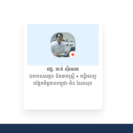
វេជ្ជ. ចាន់ ស៊ីណេត
ឯកទេសសម្ភព និងរោគស្ត្រី
• ម​ន្ទីរពេទ្យ
បង្អែកមិត្តភាពកម្ពុជា-ចិន សែនសុខ