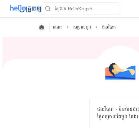
ពពោះ
សម្រាលកូន
ផលវិបាក
ផលវិបាក - មិនមែន​ថា​ដល
ថ្ងៃ​សម្រាល​តែ​ម្ដង តែង