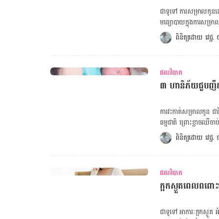
កាត់សម្រាលកូន ជំងឺផ្លូវចិត្តដូចជាថប់បារម្ភ ឬបាក់ទឹកចិត្ត [embed-health-tool-baby-poop-tool] ផល​
ជា​ទូទៅ ការ​សម្រាល​កូន​ដោយ​
វិបាក​នៃ​ស្ទះ​ទឹក​ភ្លោះ​ក្នុ
មធ្យោបាយ​ក្នុង​ការ​សម្រា
ម្ដាយ និង​កូន​ដូច​ជា៖ – របួស​ខួរ​ក្បាល – ស្នាក់​នៅ​មន្ទីរពេទ្យ​យូរ – ម្ដាយ​ស្លាប់​ពេល​សម្រាល – ទារក​ស្លាប់ ការ​
ថ្នាក់​យ​ថា​ហេតុ​មួយ​ចំនួន​ដែរ​ដូច​ជា បញ្ហា​ជ
ពិនិត្យដោយ 
វេជ្ជ
ស្ទះ​ទឹក​ភ្លោះ​ក្នុង​សរសៃ​ឈា
លើ​ទារក​កើត​ឡើង​ដោយសារ​ស្ម
នេះ​អំឡុង​ពេល​សម្រាល នោះ​
ហើយ​ក៏​ដោយ។ នេះ​បើ​តាម​ការ​
ដល់​អាយុ​ជីវិត។ អត្ថបទគួរអាន៖ ក្រោយសម្រាលកូន បើនៅមានបញ្ហាទាំងនេះ កុំទាន់រួមដំណេក ស្បែកយារធ្លាក់
បញ្ហា​ជាប់​ស្មា​នេះ ជា​ករណី​ក
ក្រោយសម្រាល សាកអនុវត្តតិចនិក ៥ នេះ ក្រោយសម្រាលកូនដើមទ
ផលវិបាក
ការ​ធ្វើ​អន្តរា​គម​ផ្នែក​សម្
បាត់វិញ? ហេតុអ្វីក្រោយសម្រាលកូន ពេទ្យឲ្យម៉ាក់ៗលេបថ្នាំទម្លាក់សត្វល្អិត? ហេតុអីសម្រាលកូនរួច វដ្តរដូវ
៣ ហានិភ័យជួបញឹ
ជា៖ ១. ទារក​ជាប់​ស្មា​មិន​ជាក់លាក់​​ត្រូវ​បាន​គេ​ហៅ​ថា “ការ​លំបាក​ស្មា” មាន​អត្រា ៤-៥ នាក់​ក្នុង ១ ០០០
ម៉
ករណី។ ទីតាំង​​ស្មា​ក្រោយ​របស់​ទា
baby-poop-tool] ២. ជាប់​ស្មា​ពិត​ប្រាកដ វា​ជា​ករណី​ធ្ងន់ធ្ងរ​ជាង​នេះ​ទៅ​ទៀត មាន ១ ​ក្នុង ៤ ០០០ ករណី
ការ​វះកាត់​សម្រាល​កូន ជា
និង​ការ​សម្រាល​កូន ១ ដង​
ធម្មជាតិ ព្រោះ​ខ្លាច​ឈឺច
របស់​ស្មា​ទារក​នៅ​ក្នុង​អាង​ត្រគាក​ម្ដាយ។ គណនាថ្ងៃសម្រាលកូន គណនាទ
សរីរាង្គ​ក្នុង​ពោះ​នៅ​ក្ប
ពិនិត្យដោយ 
វេជ្ជ
វេជ្ជបណ្ឌិត​រូប​នេះ​បាន​ឲ្យ
ទង្គិច ​និង​ត្រូវ​រង​របួស ដំបៅ ជាំ ឬរលាក។ តាម​លោក​វេជ្ជបណ្ឌិត ច័ន្ទ 
មក​ពី​ស្បូន​ម្តាយមាន​បញ្ហា 
ឲ្យ​ដឹង​ថា ថ្វី​បើ​ជា​ការ​
ជ្រួស​បន្តិច និង​ជាយថាហេ
ផលវិបាក
ការ​សម្រាល​កូន​ដោយ​ធម្មជ
​ក្អក​ស្ងួត​ពេលពពោះប
ញាប់​ប៉ុន្មាន​នេះ។ គណនាថ្ងៃសម្រាលកូន គណនាទម្ងន់ស្ត្រីអំឡុងពពោះ ១. ហានិភ័យ​នៃ​ការ​ហូរ​ឈាម​ធ្ងន់ធ្ងរ
នៅ​ក្នុង​ករណី​មាន​ការ​ហូរ​ឈ
២៤ម៉ោង​ដំបូង​ជា​ពេល​វេលា​ដែ
​​ជា​ទូ​ទៅ​ ​អាការៈ​ក្អក​