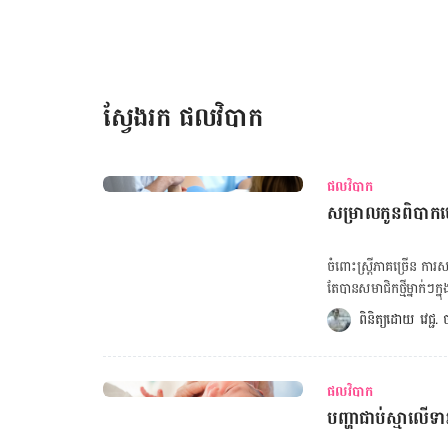
ស៊ុត​ផ្នែក​ពណ៌​លឿង​ គេង​ឲ្យ
ស្វែងរក ផលវិបាក
ផលវិបាក
សម្រាលកូនពិបាកហ
ចំពោះ​ស្ត្រី​ភាគ​ច្រើន ការ
តែ​បាន​សមាជិក​ថ្មី​ម្នាក់ៗ​ក
យ៉ាង​ដូច​ជា ស្ទះ​ទឹក​ភ្លោះ​ក្ន
ពិនិត្យដោយ 
វេជ្ជ
គណនាទម្ងន់ស្ត្រីអំឡុងពពោះ ស្ទះ​ទឹក​ភ្លោះ​ក្នុង​សរសៃ​ឈាម​សួត ជា​ស្ថានភាព​ដ៏​កម្រ​មួយ ប៉ុន្តែ​មាន
ដែល​កើត​ឡើង​នៅ​ពេល​ទឹក​ភ្
ភាគ​ច្រើន​កើត​ឡើង​អំឡុង​
ផលវិបាក
សរសៃ​ឈាម​សួត ការ​ស្ទះ​ទឹក​ភ្លោ
បញ្ហាជាប់ស្មាលើ
សារធាតុ​រាវ​ក្នុង​សួត សម្ពាធ​ឈាម​ធ្លាក់​ចុះ​ភ្លាមៗ ព្រឺ​រងា ចង្វាក់​បេះ​ដូង​លោត​លឿន ភាព​មិន​ប្រក្រតី​នៃ​គភ៌ ប្រកាច់
បាត់​បង់​ស្មារតី ខ្សោយ​បេះដូង បណ្តាល​ឲ្យ​បេះដូង​ច្របាច់​ឈាម​មិន​បាន​ល្អ ហូរឈាមចេញពីស្បូនដោយសារវះ