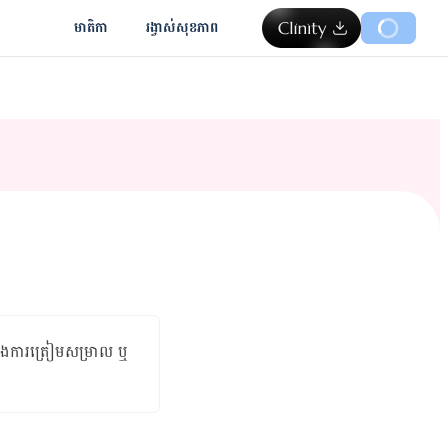
មាតិកា
រង្វាស់​សុខភាព
នុង​ការ​ត្រៀមសម្រាល ឬ​