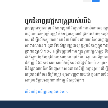
មុនខែ - មាន​គភ៌​ក្រោយ​សម្រ
ន័យ​ថា​យើង​ត្រូវ​រលូត​កូន​​ម្
ពេញ​លេញ - មាន​បញ្ហា​សុខភ
តេស្ត​រក​ការ​ផ្លាស់ប្តូរ​ហ
មេរោគ​ឆ្លង​ផ្សេងៗ។ គណនាថ្ងៃសម្រាលកូន គណនាទម្ងន់ស្ត្រីអំឡុងពពោះ ២- រោគសញ្ញាសម្រាលកូនមុនខែ
អាស៊ីត​ហ្វូលិក​នៅ​ក្នុង​រាងក
- ធ្លាក់​ឈាម​តាម​ទ្វារ​មាស
អ្នកជំនាញវេជ្ជសាស្ត្ររបស់យើង
មាន​អាការៈ​ដូច​ចង់​គ្រុន​ក្ដ
ពោះ - ​ស្បូន​​កន្ត្រាក់រៀង
ក្រុមគ្រូពេទ្យជំនាញ និង​អ្នក​ត្រួតពិនិត្យ​មាតិការាល់ការចេញផ្សា
បញ្ចប់ការសិក្សាត្រឹមត្រូវ និង​ទទួល​ស្គាល់​ជាផ្លូវការ​ដោយ​ក្រសួង
ការ ដើម្បីលើកស្ទួយ​សហគមន៍​របស់យើង​ដោយ​មាតិកា​ចេញផ្សា
សាធារណជន។ តួនាទីរបស់​ក្រុមគ្រូពេទ្យ ឬ​អ្នក​ជំនាញ​ក្នុងការ​ត្រួត
ប្រាកដ​ច្បាស់ ១០០% ត្រឹមត្រូវ​ទៅតាម​ក្បួនខ្នាតវេជ្ជសាស្ត្
ជា​ភ័ស្តុតាង​ត្រឹមត្រូវ​ពី​ការ​ស្រាវជ្រាវ ឬ​ព័ត៌មាន​សុខភាព​ពី​ប្រភព
ជំនាញ និង​ឯកទេស​របស់យើង​ធ្វើការ​ទាំង​ថ្ងៃទាំងយប់ សម្រាក​តិច
ពិនិត្យ​រាល់​មាតិកា​ពី​បញ្ហា​សុខភាព​នានា​ដើម្បី​ចេញ​ផ្សាយ ដើម
ជា​ប្រភព​ព័ត៌មាន​ដ៏​ត្រឹមត្រូវ ឲ្យសាមញ្ញ​ងាយយល់ ក្នុងគោលបំ
សម្រេចចិត្ត​របស់​អ្នក​កាន់តែ​ល្អ និង​ល្អ​បំផុត។
មើល​បន្ថែម​ពី​គ្រូពេទ្យ​ឯកទេស