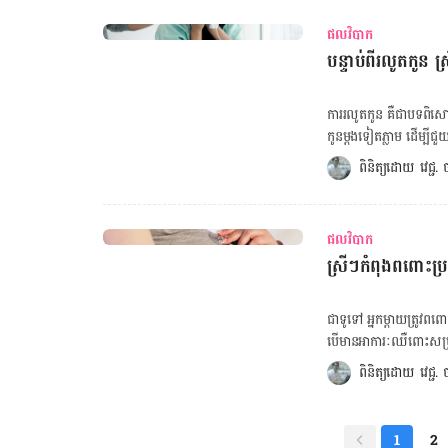
ជាមួយ​គ្នា​នេះ​ដែរ​ គ្រូពេទ
ជំងឺ​ទឹក​នោម​ផ្អែម​ពេល​ពពោ
វិភាគ​​ ជា​ពិសេស​ ប្រសិនបើ​យើង
ផលវិបាក
ផល​ប៉ះពាល់​នៃ​ជំងឺ​បាក់​ទឹក​
tool-baby-poop-tool] ការ​ធ្លាក់​ឈាម​ដោយ​សារ​រលូត​កូន​ នឹង​ថយ​ចុះ​ បន្ទាប់​ពី​ជាលិកា​មាន​ផ្ទៃ​ពោះ​​​
បន្ទាប់​ពី​រលូត​កូន​
ទៅ​លើ​​ម៉ាក់​ៗ​ ទារក​ និង​គ
អស់​ ហើយ​វា​នឹង​បញ្ចប់​ទៅ​វិ
ផង​ដែរ​ ប្រសិនបើ​ពុំ​មាន​ការ​
បរិមាណ​ឈាម​ដែល​ធ្លាក់​ ចូរ​ពិគ្រោះ​យ
ហើយ​ ការ​ព្យាបាល​ ការ​ការពា
ការ​រលូត​កូន​ គឺ​ជា​បទពិសោធ
សារសំខាន់​ណាស់​។ គណនាថ្ងៃសម្រាលកូន គណនាទម្ងន់ស្ត្រីអំឡុងពពោះ ជំងឺ​ទឹក​នោម​ផ្អែម​ពេល​ពពោះ អាច​
កូន​ម្ដង​ទៀត​ភ្លាម ដើម្បី​ជួយ
បង្កើន​ហានិភ័យ​នៃ​ជំងឺ​បាក់​ទ
បាន​។​ តើ​យើង​គួរ​ចាប់ផ្ដើម
ពិនិត្យដោយ 
វេជ្ជ
ជំងឺ​បាក់​ទឹក​ចិត្ត​ និង​ជំងឺ​ទឹក​នោម
រដូវ​ឡើង​វិញ ដើម្បី​ងាយ​ស្រួល
តុល្យភាព​អ័រម៉ូន​ ដូច្នេះ​ហើយ​
រយៈពេល​សិន​ ពីព្រោះ​តែ​ស្ថានភាព​សុខភាព​របស់​ខ្លួន
ក្រោយ​សម្រាល។​ នៅ​ពេល​ដែល
ការ​​មាន​គភ៌​នៅ​ក្នុង​រយៈពេ
កង្វះ​អាំងស៊ុយលីន​ ដែល​ចាំបាច់​ក្នុង​
ផលវិបាក
ល្អ​។​ បន្ថែម​ពី​នេះ​ ការ​មា
date] តើ​ជំងឺ​ទឹក​នោម​ផ្អែម​ពេល​ពពោះ គឺ​ជា​វិបត្តិ​ធ្ងន់ធ្ងរ​នៅ​អំឡុង​ពេល​​ពពោះ​? ខណៈ​ពេល​ដែល​ស្ត្រី​​ពពោះ​មាន​
ស្រីៗ​កំពុង​ពពោះ​ប្រ
វិបាក​ទាប​បំផុត​ នៅ​ពេល​មាន​ផ្ទៃ​ពោះ​បន្ទាប់​ផង​ដែរ​។ ពិត​ណា
ហានិភ័យ​ខ្ពស់​ក្នុង​ការវិវត្ត
ត្រឹមតែ​ទាមទារ​ឲ្យ​យើង​មាន​​
ផ្អែម​ពេល​ពពោះ ប៉ុន្តែ​ចំពោះ
រលូត​កូន​នៅ​ពេល​ដែល​ចាប់ផ
ជា​ទូទៅ ​អ្នក​ម្ដាយ​ត្រូវ​ព​
យ៉ាង​ណា​មិញ​ ក្នុង​ករណី​ដ
ក្រោយ​រលូត​។​ ប៉ុន្តែ​ បើ​រលូត
បើ​មាន​អាការៈ​ឈឺ​ពោះ​សម្រាល
ភាព​ម្ដាយ​ និង​ទារក​ ​លទ
មក​រក​សភាព​ធម្មតា​វិញ​។ តិច
ទារក ​អាច​ប្រឈម​​គ្រោះ​ថ្នាក់​ក
ហានិភ័យ​នៃ​ការ​កើត​ជំងឺ​ទ
ពិនិត្យដោយ 
វេជ្ជ
មាន​ផ្ទៃពោះ​ប្រកប​ដោយ​សុខភា
ណាស់​សម្រាប់​ម៉ាក់ៗ និងអា
ព្យាយាម​យក​កូន​។ បង្កើន​ការ​ស្រូប​យក​ហ្វូឡេត​ កុំ​ញ៉ាំ​គ្រឿង​ស្រវឹង​ ឈប់ជក់​បារី​ កាត់បន្ថយ​ការ​ញ៉ាំ​ជាតិ​កាហ្វេ​អ៊ីន​
ឲ្យកូនកើតអត់គ្រប់ខែ​។ ១- 
សម្រាក​ឲ្យ​បាន​ច្រើន​ ញ៉ាំ​អាហារ​ដែល​មាន​តុល្យភាព​ និង​សុខភាព​ល្អ​ ហាត់ប្រាណ​ជា​ទៀងទាត់ កាត់បន្ថយ​កម្រិត​
គ្រឿង​ស្រវឹង​ ​ពេល​មាន​ផ្ទ
1
2
ស្រ្តេស​ តើ​អ្នក​​ធ្លាប់​រលូត​កូន អាច​រលូត​ម្ដង​ទៀត​ដែរ​ឬ​ទេ? ​ទោះ​បី​ជា​យើង​ធ្លាប់​​រលូត​កូន​រួច​មក​ហើយ​ក្ដី​ ក៏​មិន​មាន​