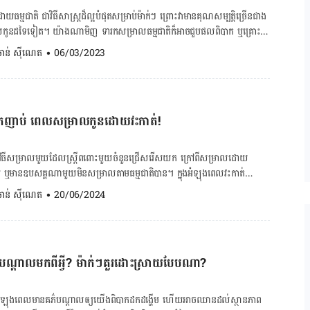
ធម្មជាតិ ជា​វិធី​សាស្ត្រ​ដ៏​ល្អ​បំផុត​សម្រាប់​ម៉ាក់ៗ ព្រោះ​វា​មាន​គុណ​សម្បត្តិ​ច្រើន​ជាង​
ង​សរសៃ​ឈាម​សួត ការ​ស្ទះ​ទឹក​ភ្លោះ​ក្នុង​សរសៃ​ឈាម​អាច​បង្ក​ឲ្យ​​មាន​ផល​វិបាក​ធ្ងន់ធ្ងរ​ដល់​
ល​កូន​ដទៃ​ទៀត។ យ៉ាង​ណា​មិញ ទារក​សម្រាល​ធម្មជាតិ​ក៏​អាច​ជួប​ផល​ពិបាក ឬ​គ្រោះ​
ាប់​ស្មា​លើ​ទារក​ជាដើម។ ក្នុង​ពេល​សម្រាល​តាម​ធម្មជាតិ បញ្ហា​ជាប់​ស្មា​
. ចាន់ ស៊ីណេត
•
06/03/2023
ម​ពិបាក​ក្នុង​ការ​ធ្វើ​រោគ​វិនិច្ឆ័យ​ណាស់។ ប្រសិន​បើ​គ្រូពេទ្យ​សង្ស័យ​ថា ម៉ាក់ៗ​ជួប​បញ្ហា​
ា​ទារក​ជាប់​គាំង​នៅ​ក្នុង​ឆ្អឹង​អាង​ត្រគាក​របស់​ម៉ាក់ៗ បើ​ទោះ​បី​ជា​ក្បាល​ចេញ​មក​
ទាម​ទារ​ឲ្យ​មាន​ការ​ព្យាបាល​ជា​បន្ទាន់ ដើម្បី​ការ​ពារ​ផល​វិបាក​ដែល​អាច​គំរាម​កំហែង​
ឲ្យ​ដឹង​ពី​លោក​វេជ្ជបណ្ឌិត ច័ន្ទ រស្មី ឯកទេស​ផ្នែក​សម្ភព និង​រោគ​ស្ត្រី។ លោក​ថា
ម្រ​ជួប ប៉ុន្តែ​វា​មា​ផល​ពិបាក​ធ្ងន់ធ្ងរ​នៃ​ការ​សម្រាល​កូន​របៀប​នេះ គឺ​ចាំ​បាច់​តម្រូវ​ឲ្យ​មាន​
្រូងឡើងសរសៃខៀវខ្វាត់ខ្វែង ធ្វើម៉េចទើប
ភព​ជាក់​លាក់ ដើម្បី​កូន​កើត​មក​គ្មាន​គ្រោះ​ថ្នាក់។ បញ្ហា​ជាប់​ស្មា​លើ​ទារក​មាន ២ ប្រភេទ​ដូច​
កញាប់ ពេលសម្រាលកូនដោយវះកាត់!
ាក់ៗមិនទៀងដូចមុន? សម្រាលកូនរួច ពេលណាម៉ាក់ៗអាចងូតទឹកបាន?
រក​អាច​ទើស​នឹង​ឆ្អឹង​ថ្ងាស​អាង​ត្រគាក​ម្ដាយ។ [embed-health-tool-
​វិធី​សម្រាល​មួយ​ដែល​ស្ត្រី​ពពោះ​មួយ​ចំនួន​ជ្រើស​រើស​យក ក្រៅ​ពី​សម្រាល​ដោយ​
ក្នុង ៥ ០០០ ករណី ហើយ​ត្រូវ​បាន​កំណត់​ដោយ​អវត្ដមាន​ទាំងស្រុង​នៃ​ការ​លូន​ចូល​
ាប់ ឬ​មាន​ឧបសគ្គណា​មួយ​មិន​សម្រាល​តាម​ធម្មជាតិ​បាន។ ក្នុង​អំឡុង​ពេល​វះកាត់
ម្ងន់ស្ត្រីអំឡុងពពោះ ទន្ទឹម​នឹង​នេះ
ែរ​ស្បូន ​ដូចជា ពោះវៀន ផ្លូវបញ្ចេញទឹកនោម ប្លោកនោម សរសៃឈាម​តូច​ៗអាច​នឹង​ត្រូវ​ប៉ះ​
. ចាន់ ស៊ីណេត
•
20/06/2024
​ដឹង​ទៀត​ថា មូលហេតុ​នាំឲ្យ​មាន​បញ្ហា​ជាប់​ស្មា​លើ​ទារក​មាន ២ ប្រភេទ​សំខាន់​ៗ​គឺ កត្តា​
រស្មី ឯកទេស​ផ្នែក​សម្ភព និង​រោគ​ស្ត្រី​បាន​
(ការ​កន្ត្រាក់​ស្បូន​មិន​ធម្មតា បញ្ហា​មាត់​ស្បូន​បើក​មិន​បាន​ល្អ សុក​ពាំង​មាត់ស្បូន […]
កម្រ​ក៏​ដោយ​តែ​ការប៉ះពាល់ដល់សរីរាង្គក្បែរស្បូន អាច​កើត​ឡើង​បាន​ប្រសិន​បើ​មាន​ការ​ជ្រុល
តុ​ណា​មួយ។ ម៉ាក់​ៗ​ពពោះ​មួយ​ចំនួន​គិត​ថា ការ​សម្រាល​កូន​ដោយ​វះ​កាត់​ស្រួល​ជាង​
ាតិ ប៉ុន្តែ​សុខភាព​ត្រូវ​ប្រឈម​នឹង​ហានិភ័យ​កើត​ឡើង​ដោយ​ការ​វះកាត់​សម្រាល​ញឹក
ណ្ដាល​មក​ពី​អ្វី? ម៉ាក់ៗគួរដោះស្រាយ​បែប​ណា​?​​​​​​​​
ាម​ច្រើន​ខុស​ប្រក្រតី​ចេញ​ពី​ស្បូន​ដែល​អាច​ប៉ះពាល់​ដល់​ជីវិត​ម៉ាក់​ៗ​ឆ្លង​ទន្លេ។
ល​មាន​ការ​ឈឺ​ចុកចាប់​ខ្លាំង​ណាស់ និង​ទាមទារ​ឲ្យ​មាន​ការ​ផ្ដល់​ថ្នាំ​បំបាត់​ការ​ឈឺ​
ស្ងួត​ អំឡុង​ពេល​មាន​គភ៌​បណ្ដាលឲ្យយើង​​​ពិបាក​ដកដង្ហើម​ ហើយ​អាច​ឈាន​ដល់​​ស្ថានភាព​