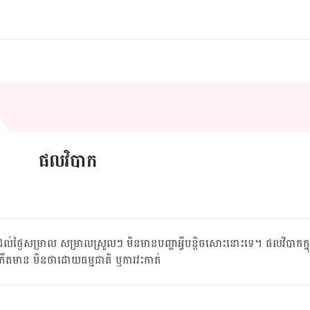
ផលវិបាក
់​ថ្ងៃ​សម្រាល សម្រាល​ស្រួលៗ មិន​មាន​បញ្ហា​អ្វី​បន្តិច​សោះ​នោះ​ទេ។ ផល​វិបាក​ក្
​កើត​មាន មិន​ថា​ដោយ​ធម្មជាតិ ឬ​ការ​វះកាត់