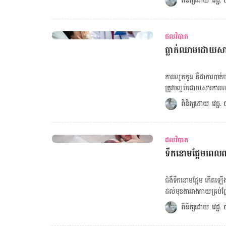
ពិនិត្យដោយ 
វេជ្ជ
ពេល​មាន​គភ៌ ក្នុង​ករណី​ខ្
បណ្ដាល​មក​ពី​អ្វី​?​ ពិត​ណ
វា​មិន​មាន​កត្តា​បង្ក​ណា​មួយ
ហេតុ​ជា​ច្រើន។ ​មូលហេតុ​ទាំង​នេះ​រួម​មាន៖ ជំងឺ​រលាក​សរសៃ​ប្រស
ច្រើន​នៅ​ក្នុង​រាងកាយ​ ដ
បាត ការ​កន្ត្រាក់ស្បូន ការ​ឈឺ​ចាប់​ជុំវិញ​​អាង​ត្រគាក ​ដោយ​សារ​តែ​មាន​មូលហេតុ​ផ្សេង​ៗ​គ្នា​ ដែល​ធ្វើ​ឲ្យ​ម៉ាក់​ៗ​កើត​
កើន​ឡើង​ទៅ​​បរិវេណ​នៃ​រាងកា
ផលវិបាក
មាន​អាការៈ​ឈឺចាប់​​ត្រង់​ប
នេះ​ ក៏​អាច​បណ្ដាល​ឲ្យ​យើង
ធ្លាក់​ឈាមដោយសារ​​​​រលូត​កូ
បាន​ការ​ព្យាបាល​ត្រឹមត្រូវ​ 
បណ្តាល​មក​ពី​អាលែកហ្ស៊ី​ ដែ
ច្បាស់​លាស់​។​ ជួន​កាល​ នៅ
ករណី​ធម្មតា​នៃ​ជំងឺ​រលាក​ច្រមុះ​អំឡុង​ពេល​មាន​
អាច​នឹង​បាត់​ទៅ​វិញ​ជាមួយ​ន
ការ​រលូត​កូន​ គឺ​ជា​ការ​បា
ព្យាបាល​ជំងឺ​រលាក​ច្រមុះ​អំឡ
គូទ​ អំឡុង​ពេល​មាន​គភ៌​ ​​ជ
ត្រូវ​បញ្ចប់​ដោយ​សារ​ការ​រលូ
អាច​សាកល្បង​ប្រើប្រាស់​វិធីសាស្ត្រ​ព្យាបាល​ទូទៅ​
ទៀត​។ តើ​ការ​ធ្លាក់​ឈាម​ដោយ​សារ​រលូត​កូន​​មាន​សភាព​យ៉ាង​ម៉េច​? ​សញ្ញា​ទូទៅ​ភាគ​ច្រើន​នៃ​ការ​រលូត​កូន​គឺ​ធ្លាក់​
ពិនិត្យដោយ 
វេជ្ជ
Ointments សម្រាប់​ព្យាបាល​បញ្ហា​​រោល​ រម
ឈាម​។​ វា​ក៏​អាច​រួម​ជាមួយ​ន
ទទួល​បាន​វេជ្ជ​បញ្ជា​សម្រាប់​ការ​
បំផុត​អាច​មាន​លក្ខណៈ​ខុស​ៗ​គ
លាមក​ ដែល​អាច​កាត់បន្ថយ​ការ​ឈ
ពណ៌​ផ្កាឈូក​ថ្លា​។​ វា​អាច​
ដើម្បី​កាត់បន្ថយ​ការ​ឈឺ​ចាប់
ផលវិបាក
ស្រស់​ក្នុង​បរិមាណ​ច្រើន​។ គណនាថ្ងៃសម្រាលកូន គណនាទម្ងន់ស្ត្រីអំឡុងពពោះ ការ​ធ្លាក់​ឈាម​នេះ អាច​មា
នៅ​ផ្ទះ​ដោយ​ខ្លួន​ឯង​ ដើម្បី​កា
​ទឹក​នោម​ផ្អែម​ពេលពពោះ អាច
លក្ខណៈ​ច្រើន និង​អាច​ធ្វើ​ឲ
ឡើង​ក្នុង​រយៈពេល​ពីរ​បី​ថ្ងៃ
។ ការ​រលូត​កូន​​នៅ​ពេល​ទើប​​មា
ជំងឺ​ទឹក​នោម​ផ្អែម​ កើត​ឡើ
រលូត​នេះ​​ កើត​ឡើង​នៅ​ពេល​
ដល់​មុខងារ​រាងកាយ​គ្រប់​ផ្ន
អាច​មើល​ឃើញ​ ឬ​មាន​កំណក
បាន​ល្អ​។ ចំណែក​ឯ​ជំងឺ​ទឹក
ពិនិត្យដោយ 
វេជ្ជ
កំណក​ឈាម​ធំ​ៗ​មិន​ខាន​ ដែ
ក្នុង​ឈាម​។​ របប​អាហារ​ និង
កូន​កើត​ឡើង​​ បន្ទាប់​ពី​​សប
ផ្អែម​ពេល​ពពោះ។​ ពិត​ណាស់​ 