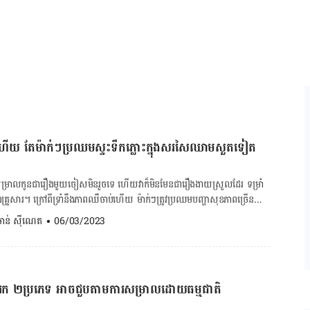
​បាន​គ្រប់គ្រាន់។ អត្ថបទគួរអាន៖ ក្រោយសម្រាលកូន បើនៅមានបញ្ហាទាំងនេះ […]
ើយ តែម៉ាក់ៗប្រឈមស្ទះទឹកភ្លោះក្នុងសរសៃឈាមសួតទៀត
​សម្រាល​កូន​ជា​រឿង​មួយ​ចៀស​មិន​រួច​ទេ ហើយ​វា​ក៏​មិន​មែន​ជា​រឿង​ងាយ​ស្រួល​ដែរ ទម្រាំ​
្នុង​គ្រួសារ។ ក្រៅ​ពី​ទ្រាំ​នឹង​ភាព​ឈឺ​ចាប់​ហើយ ម៉ាក់​ៗ​ត្រូវ​ប្រឈម​បញ្ហា​សុខភាព​ច្រើន​
ុង​សរសៃ​ឈាម​សួត​ជា​ដើម ដែល​អាច​គំរាម​កំហែង​ជីវិត​បាន។ គណនាថ្ងៃសម្រាលកូន
. ចាន់ ស៊ីណេត
•
06/03/2023
​ភាព​ធ្ងន់ធ្ងរ​
លោះ​ចូល​ទៅ​ក្នុង​ចរន្ត​ឈាម​សួត​របស់​ម្ដាយ។ ការ​ស្ទះ​ទឹក​ភ្លោះ​ក្នុង​សរសៃ​ឈាម​សួត​
ពេល​សម្រាល ឬ​នៅ​ក្រោយ​ពេល​សម្រាល​ភ្លាមៗ។ រោគ​សញ្ញា​នៃ​ស្ទះ​ទឹក​ភ្លោះ​ក្នុង​
ះ​អាច​វិវត្ត​ភ្លាមៗ និង​រហ័ស ហើយ​វា​មាន​រោគ​សញ្ញា​ដូច​ជា៖ ដង្ហក់​ភ្លាមៗ លើស​
ទារក ២ប្រភេទ អាចជួបតាមការសម្រាលដោយធម្មជាតិ