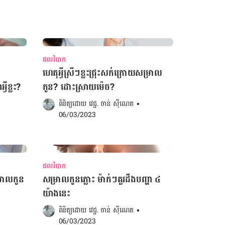
ផលវិបាក
ហេតុអ្វីស្រីៗខ្លះជ្រុះសក់ក្រោយសម្រាល
វីខ្លះ?
កូន? ដោះស្រាយម៉េច?
ពិនិត្យដោយ 
វេជ្ជ. ចាន់ ស៊ីណេត
•
06/03/2023
ផលវិបាក
្រាលកូន
សម្រាលកូនភ្លោះ ម៉ាក់ៗគួរ​ដឹងបញ្ហា ៤
យ៉ាងនេះ
ពិនិត្យដោយ 
វេជ្ជ. ចាន់ ស៊ីណេត
•
06/03/2023