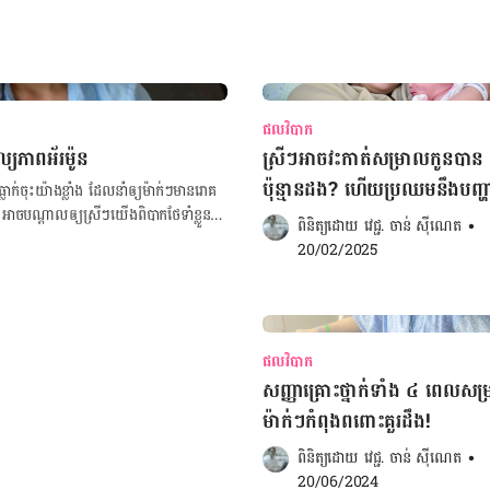
ផលវិបាក
​​​​​​​​​​​​​​​​​​​
ស្រីៗអាចវះកាត់សម្រាលកូនបាន
ប៉ុន្មានដង? ហើយប្រឈមនឹងបញ្ហាអ្
ុះ​យ៉ាង​ខ្លាំង ដែល​នាំ​ឲ្យ​ម៉ាក់​ៗ​មាន​រោគ
ាច​បណ្តាល​ឲ្យ​ស្រីៗ​យើង​ពិបាក​ថែ​ទាំ​​ខ្លួន​ឯង
ពិនិត្យដោយ 
វេជ្ជ. ចាន់ ស៊ីណេត
•
ញ្ញា​នៃ​ការ​ប្រែប្រួល​កម្រិត​អ័រម៉ូន និង​រក​
20/02/2025
ចុចទីនេះ! រោគសញ្ញា​នៃ​អតុល្យភាព​អ័រម៉ូន​
ម្បី​ជួយ​ឲ្យ​កម្រិត​អ័រម៉ូន​មាន​តុល្យភាព​
ផលវិបាក
្ថយ​
សញ្ញាគ្រោះថ្នាក់ទាំង ៤ ពេលសម
ម៉ាក់ៗកំពុងពពោះគួរដឹង!
ពិនិត្យដោយ 
វេជ្ជ. ចាន់ ស៊ីណេត
•
20/06/2024