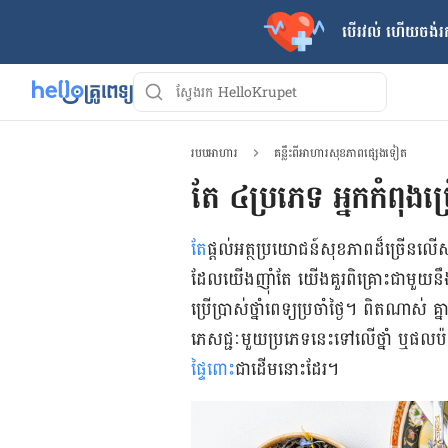
បើរវល់ ហើយចង់​រក
របបអាហារ
គន្លឹះពីអាហារសុខភាពផ្សេងទៀត
តែ​ ៤​ប្រភេទ អ្នកកំពុងប្រ
តែ
​ផ្ដល់​អត្ថប្រយោជន៍​សុខភាព​ដ៏​ច្រើន​លើសល
ដែល​យើង​ញ៉ាំ​តែ យើង​គួរ​ពិគ្រោះ​ជាមួយ​នឹង​
ប្រើ​ប្រាស់​ថ្នាំពេទ្យ​ប្រចាំ​ថ្ងៃ។ ពិត​ណាស់​ 
ភេសជ្ជៈ​មួយ​ប្រភេទ​នេះ​ទៅ​លើ​ថ្នាំ ឬ​ផល​ប៉
ផ្ទៃពោះ
​ជា​ដើម​នោះ​ដែរ​​។