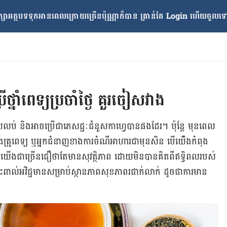
្សាអត្ថបទទុកអានពេលក្រោយ​ច្រើនប៉ុណ្ណាក៏បាន គ្រាន់តែ​ Login ហើយចូលទៅក
ើ​ថ្នាំពេទ្យប្រចាំថ្ងៃ គួរចៀសវាង
ប់​​ និង​អាច​ប្រើ​​ជា​ភេសជ្ជៈ​ជំនួស​កាហ្វេ​បាន​ផង​ដែរ​។ ប៉ុន្តែ មុន​ពេល​
គ្រូពេទ្យ ឬ​​អ្នក​ជំនាញ​ខាង​ការ​ចំណីអាហារ​​ជា​មុន​សិន បើ​យើ់ង​កំពុង​
គ្នា​យើង​ជា​ច្រើន​ជឿ​ថា​តែ​​មាន​សុវត្ថិភាព​ ដោយ​មិន​បាន​គិត​​ពី​ឥទ្ធិពល​របស់​
ះពាល់​អវិជ្ជមាន​​សម្រាប់​ស្ថានភាព​សុខ​ភាព​រ​ជាក់លាក់​ ដូចជា​ការ​មាន