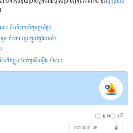
ត់បន្ថយ​ប្រសិទ្ធភាព​នៃ​ថ្នាំ​​​សម្រាប់​អ្នក​ជំងឺ​អេដស៍ និង​
ថ្នាំ​ប្រឆាំង​
។
ៃ​ពោះ និង​ប៉ះពាល់​កូន​ក្នុង​ផ្ទៃ?
ច ប៉ះពាល់កូនក្នុងផ្ទៃដែរអត់?
ូ?
ដឹងខ្លួន តែក៏គួរដឹងរឿង​ទាំងនេះ​
ប្រុស
ស្រី
ឆ្នាំ