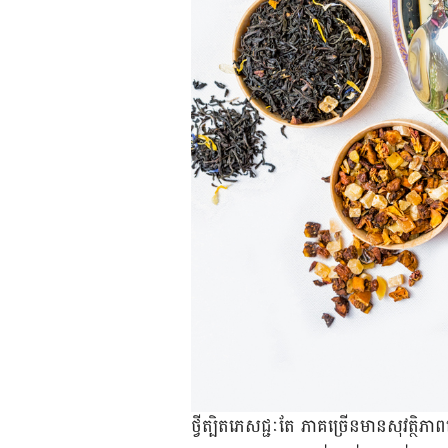
ថ្វីត្បិត​ភេសជ្ជៈ​​​តែ ​​ភាគច្រើន​មាន​សុវត្ថិ