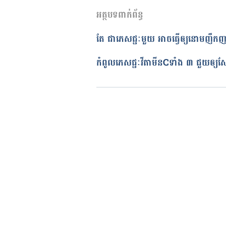
What are the benefits of chamo
អត្ថបទពាក់ព័ន្ធ
02/02/2022
https://www.medicalnewstoday
អត្ថបទ​ដោយ 
នូ សោភ័ណ្ឌ
តែ ជា​ភេសជ្ជៈ​មួយ​​​​​​​​​​​​​​​​​​​​​​​​​​​​​​​​​​​​​​​​​​​​​​​​​​​​​​​​​​ អាចធ្វើ​ឲ្យ​នោម​
ត្រួតពិនិត្យដោយ 
វេជ្ជ. ចាន់ ស៊ីណេ
The One Mistake That Makes Yo
បច្ចុប្បន្នភាពដោយ៖ 
ទូច សុខា
កំពូល​ភេសជ្ជៈ​វីតាមីន​Cទាំង ​៣ ​ជួយ​ឲ្យ​ស្បែក​ភ្លឺ​ថ្លា និង​ទន់​រលោង​​​​​​​​​​​​​​​​​​
https://www.newsbreak.com/ne
your-cup-of-tea-bad-for-your-h