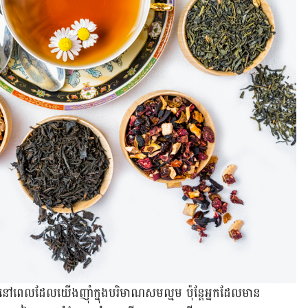
ភាព​នៅ​ពេល​ដែល​យើង​ញ៉ាំ​ក្នុង​បរិមាណ​សម​ល្មម​ ប៉ុន្តែ​អ្នក​ដែល​មាន​