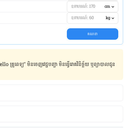
cm
kg
គណនា
ូពេទ្យ” មិន​ចេញ​វេជ្ជបញ្ជា មិន​ធ្វើ​រោគវិនិច្ឆ័យ ឬ​ព្យាបាល​ជូន​
ur Cup of Tea Bad for Your Health
icle/13770319-herbal-teas-drug-interactions/