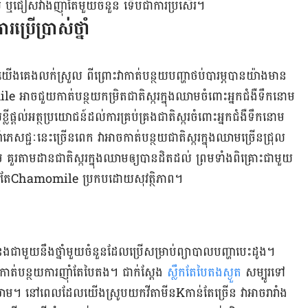
​​ជៀសវាង​​ញ៉ាំ​តែ​មួយ​ចំនួន​ ទើប​ជា​ការ​ប្រសើរ​។
រ​ប្រើប្រាស់​ថ្នាំ​
​យើង​គេង​លក់​ស្រួល​ ពីព្រោះ​វា​កាត់បន្ថយ​បញ្ហា​ថប់បារម្ភ​បាន​យ៉ាង​មាន​
​អាច​ជួយ​កាត់បន្ថយ​កម្រិត​ជាតិ​ស្ករ​ក្នុង​ឈាម​​ចំពោះ​អ្នក​ជំងឺ​ទឹក​នោម​
លី​ផ្ដល់​អត្ថប្រយោជន៍​ដល់​ការ​គ្រប់គ្រង​ជាតិស្ករ​ចំពោះ​អ្នក​ជំងឺ​ទឹក​នោម​
សជ្ជៈ​នេះ​ច្រើន​ពេក​ វា​អាច​កាត់បន្ថយ​ជាតិ​ស្ករ​ក្នុង​ឈាម​​ច្រើន​ជ្រុល
ម​ គួរតាមដាន​ជាតិ​ស្ករ​ក្នុង​ឈាម​ឲ្យ​បាន​ដិតដល់​ ព្រម​ទាំង​ពិគ្រោះ​ជាមួយ​
ការ​ញ៉ាំ​តែ​Chamomile ​ប្រកប​ដោយ​សុវត្ថិភាព​។
ង​ជាមួយ​នឹង​ថ្នាំ​មួយ​ចំនួន​ដែល​ប្រើ​សម្រាប់​ព្យាបាល​បញ្ហា​បេះដូង​។
ួរកាត់បន្ថយ​ការ​ញ៉ាំ​តែ​បៃតង​។ ជាក់​ស្ដែង
ស្លឹក​តែ​បៃតង​ស្ងួត
សម្បូរ​ទៅ​
 នៅ​ពេល​ដែល​យើង​ស្រូប​យក​វីតាមីន​K​កាន់​តែ​ច្រើន​ វា​អាច​រារាំង​