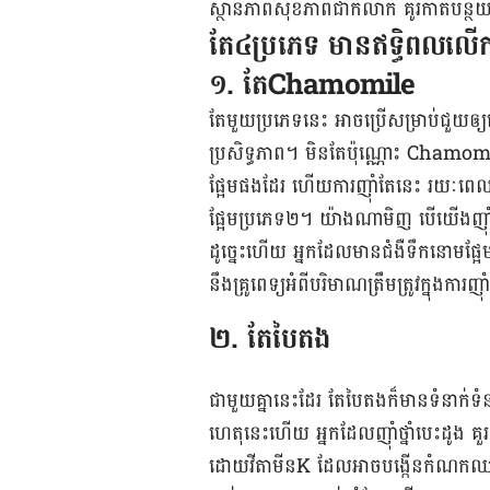
ស្ថានភាព​សុខភាព​ជាក់លាក់​ គូរកាត់បន្ថយ​ ឬ
​​​​​តែ​៤ប្រភេទ ​មាន​ឥទ្ធិពល​​លើ​​កា
១. តែ​Chamomile
តែ​មួយ​ប្រភេទ​នេះ អាច​ប្រើ​សម្រាប់​ជួយ​ឲ្យ
ប្រសិទ្ធភាព​។ មិន​តែ​ប៉ុណ្ណោះ ​Chamomile 
ផ្អែម​ផង​ដែរ​ ហើយ​​ការ​ញ៉ាំ​តែ​នេះ រយៈពេល​ខ្
ផ្អែម​ប្រភេទ​២។ យ៉ាង​ណា​មិញ បើ​យើង​ញ៉ាំ​ភេ
ដូច្នេះ​ហើយ​ អ្នក​ដែល​មាន​ជំងឺ​ទឹក​នោម​ផ្អែ
នឹង​គ្រូពេទ្យ​អំពី​បរិមាណ​ត្រឹមត្រូវ​ក្នុង​
​២. តែ​បៃតង​
ជាមួយ​គ្នា​នេះ​ដែរ តែ​បៃតង​ក៏​មាន​ទំនាក់ទំន
ហេតុ​នេះ​ហើយ អ្នក​ដែល​ញ៉ាំ​​ថ្នាំ​បេះដូង​ គ
ដោយ​វីតាមីន​K ដែល​អាច​បង្កើន​កំណក​ឈាម​។