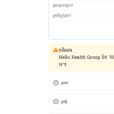
អ្នកកម្ពស់ប៉ុន្មាន?
អ្នកគីឡូប៉ុន្មាន?
បដិសេធ
Hello Health Group និង “Hello គ្រ
ទេ៕
ប្រភព
The One Mistake That Makes Yo
ប្រវត្តិ
https://www.livestrong.com/art
កំណែ​ប្រែបច្ចុប្បន្ន