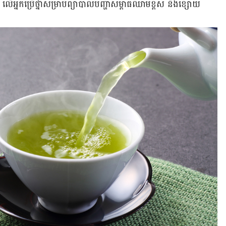
 លើ​អ្នក​ប្រើ​ថ្នាំ​​សម្រាប់​ព្យាបាល​បញ្ហា​សម្ពាធ​ឈាម​​ខ្ពស់ និង​ខ្សោយ​