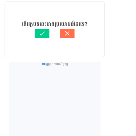
តើអត្ថបទនេះមានប្រយោជន៍ដែរទេ?
ផ្សព្វផ្សាយពាណិជ្ជកម្ម