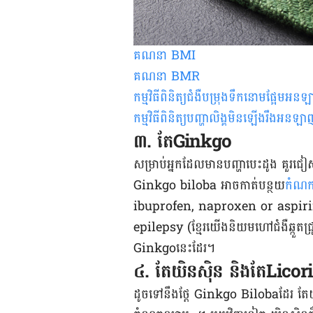
គណនា BMI
គណនា BMR
កម្មវិធីពិនិត្យជំងឺបម្រុងទឹកនោមផ្អែមអន
កម្មវិធីពិនិត្យ​បញ្ហាលិង្គមិនឡើងរឹងអនឡ
៣. តែ​Ginkgo
សម្រាប់​អ្នក​ដែល​មាន​បញ្ហា​​បេះដូង គួរ​​ជៀ
Ginkgo biloba ​អាច​កាត់​បន្ថយ​
កំណក
ibuprofen, naproxen or aspirin អាច​ប
epilepsy​ (ខ្មែរ​យើង​និយម​ហៅ​ជំងឺ​ឆ្កួត​ជ្រូក) 
Ginkgo​នេះ​ដែរ​។
​៤. តែ​​យិនស៊ិន​ និង​តែ​Licor
ដូច​ទៅ​នឹង​ថ្តែ ​Ginkgo Bilobaដែរ តែ​យិន