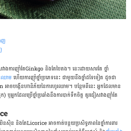
ឡាញ
ាញ
សវាង​ការ​ញ៉ាំ​តែ​Ginkgo ​​និង​តែ​បៃតង​។ នេះ​ដោយ​សារ​តែ​ ថ្នាំ​
​ឈាម
​ ហើយ​ការ​ញ៉ាំ​​ថ្នាំ​ប្រភេទ​នេះ ជាមួយ​នឹង​ថ្នាំ​ដទៃ​ទៀត ដូចជា​
ង្កើន​ហានិភ័យ​នៃ​ការ​ហូរ​ឈាម​។ ​បន្ថែម​ពី​នេះ អ្នក​ដែល​មាន
ឬ​អ្នក​ដែល​ប្រើ​ថ្នាំ​ប្រឆាំង​នឹង​ការ​បាក់​ទឹក​ចិត្ត​ គួរ​​ជៀសវាង​ញ៉ាំ​តែ ​
ice
ស៊ិន​ និង​តែ​Licorice អាច​កាត់បន្ថយ​ប្រសិទ្ធភាព​នៃ​ថ្នាំ​​ការពារ​