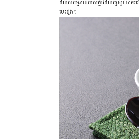
ដល់​សកម្មភាព​របស់​ថ្នាំ​​ដែល​ធ្វើ​ឲ្យ​ឈាម​រាវ
បេះដូង​។