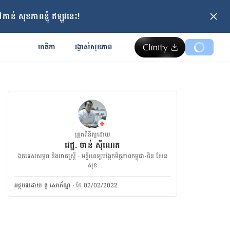
ាន់ សុខភាពខ្ញុំ ឥឡូវនេះ!
មាតិកា
រង្វាស់​សុខភាព
ត្រួតពិនិត្យដោយ
វេជ្ជ. ចាន់ ស៊ីណេត
ឯកទេសសម្ភព និងរោគស្ត្រី · ម​ន្ទីរពេទ្យបង្អែកមិត្តភាពកម្ពុជា-ចិន សែន
សុខ
អត្ថបទ​ដោយ
នូ សោភ័ណ្ឌ
·
កែ 02/02/2022