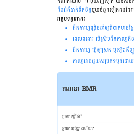
កំណក​ឈាម​ ។ មួយ​វិញ​ទៀត យិនស៊ិន​ក៏​អាច​កា
នឹង​ជំងឺ​បាក់​ទឹក​ចិត្
ត​មួយ​ចំនួន​​​ទៀត​ផង​ដែរ​
អត្ថបទគួរអាន៖
ផឹក​កាហ្វេ​ច្រើននាំ​ឲ្យ​ពិបាក​មាន​ផ្ទ
ពេលពពោះ បើស្រីៗផឹកកាហ្វេតិចតួ
ផឹកកាហ្វេ ធ្វើឲ្យស្រក ឬឡើងគីឡ
កាហ្វេអាចជួយសម្រកទម្ងន់ដោយមិន
គណនា BMR
អ្នកភេទអ្វីដែរ?
អ្នកអាយុប៉ុន្មានហើយ?