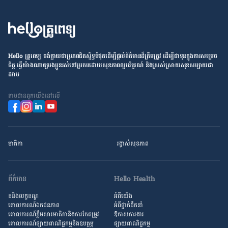
Hello គ្រូពេទ្យ ​ចង់​ក្លាយ​ជា​ប្រភព​ជិតស្និទ្ធបំផុតដើម្បី​ផ្ដល់​ព័ត៌មាន​ដ៏​ត្រឹមត្រូវ​ ដើម្បី​ជា​ទុន​ក្នុង​ការ​សម្រេច​
ចិត្ត ធ្វើ​យ៉ាង​ណា​ឲ្យ​បងប្អូន​រស់នៅ​ប្រកប​ដោយ​សុខភាព​ល្អ​បរិបូរណ៍ និង​ស្រស់ស្រាយ​សុខសប្បាយ​ជា​
ដរាប
តាម​ដាន​ពួក​យើង​នៅ​លើ
មាតិកា
រង្វាស់​សុខភាព
ព័ត៌មាន
Hello Health
ខនិងលក្ខខណ្ឌ
អំពីយើង
គោលការណ៍ឯកជនភាព
អំពី​ថ្នាក់ដឹកនាំ
គោលការណ៍​ខ្លឹម​សារ​មាតិកា​និង​ការ​កែតម្រូវ
ឱកាស​ការងារ
គោលការណ៍ផ្សាយពាណិជ្ជកម្មនិងឧបត្ថម្ភ
ផ្សាយពាណិជ្ជកម្ម