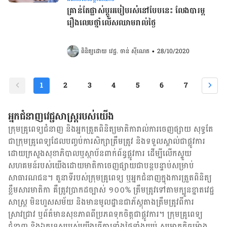
គ្រាន់តែផ្លាស់ប្ដូររបៀបរស់់នៅបែបនេះ លែងបារម្ភ
រឿងលេបថ្នាំលើសឈាមរាល់ថ្ងៃ
ពិនិត្យដោយ 
វេជ្ជ. ចាន់ ស៊ីណេត
•
28/10/2020
1
2
3
4
5
6
7
អ្នកជំនាញវេជ្ជសាស្ត្ររបស់យើង
ក្រុមគ្រូពេទ្យជំនាញ និង​អ្នក​ត្រួតពិនិត្យ​មាតិការាល់ការចេញផ្សាយ សុទ្ធតែ
ជា​ក្រុម​គ្រូពេទ្យ​ដែល​បញ្ចប់ការសិក្សាត្រឹមត្រូវ និង​ទទួល​ស្គាល់​ជាផ្លូវការ​
ដោយ​ក្រសួងសុខាភិបាលឬស្ថាប័ន​ពាក់ព័ន្ធ​ផ្លូវការ ដើម្បីលើកស្ទួយ​
សហគមន៍​របស់យើង​ដោយ​មាតិកា​ចេញផ្សាយជាបន្តបន្ទាប់សម្រាប់
សាធារណជន។ តួនាទីរបស់​ក្រុមគ្រូពេទ្យ ឬ​អ្នក​ជំនាញ​ក្នុងការ​ត្រួតពិនិត្យ​
ខ្លឹមសារ​មាតិកា គឺ​ត្រូវ​ប្រាកដ​ច្បាស់ ១០០% ត្រឹមត្រូវ​ទៅតាម​ក្បួនខ្នាតវេជ្ជ
សាស្ត្រ មិនហួសសម័យ និង​មានមូលដ្ឋាន​ជា​ភ័ស្តុតាង​ត្រឹមត្រូវ​ពី​ការ​
ស្រាវជ្រាវ ឬ​ព័ត៌មាន​សុខភាព​ពី​ប្រភព​ទុកចិត្ត​ជាផ្លូវការ។ ក្រុមគ្រូពេទ្យ
ជំនាញ និង​ឯកទេស​របស់យើង​ធ្វើការ​ទាំង​ថ្ងៃទាំងយប់ សម្រាក​តិចម៉ោង