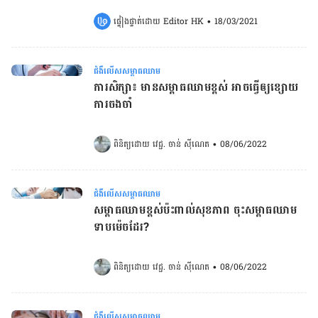
ផ្ទៀងផ្ទាត់ដោយ 
Editor HK
•
18/03/2021
ជំងឺលើសសម្ពាធឈាម
ការសិក្សា៖ មានសម្ពាធឈាមខ្ពស់ អាចធ្វើឲ្យ​ខ្សោយ
ការចងចាំ
ពិនិត្យដោយ 
វេជ្ជ. ចាន់ ស៊ីណេត
•
08/06/2022
ជំងឺលើសសម្ពាធឈាម
សម្ពាធឈាមខ្ពស់ប៉ះពាល់​សុខភាព ចុះសម្ពាធឈាម
ទាបម៉េចដែរ?
ពិនិត្យដោយ 
វេជ្ជ. ចាន់ ស៊ីណេត
•
08/06/2022
ជំងឺលើសសម្ពាធឈាម