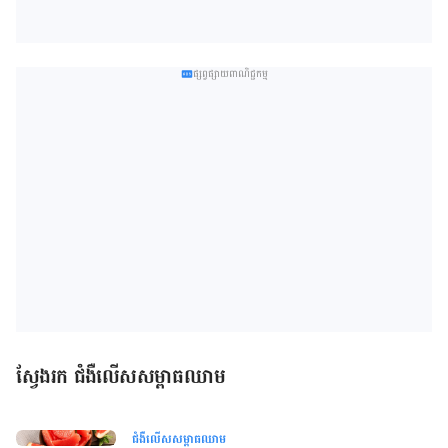
ផ្សព្វផ្សាយពាណិជ្ជកម្ម
ស្វែងរក ជំងឺលើសសម្ពាធឈាម
ជំងឺលើសសម្ពាធឈាម