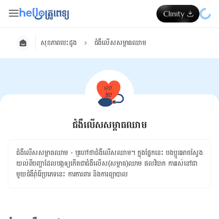
សុខភាពបេះដូង
ជំងឺលើសសម្ពាធឈាម
ជំងឺលើសសម្ពាធឈាម
ជំងឺ​លើស​សម្ពាធ​ឈាម - ឬ​ហៅ​ថា​ជំងឺ​លើស​ឈាម។ ក្នុង​ផ្នែក​នេះ ​បងប្អូន​អាច​ស្វែង
យល់​ពី​បញ្ហា​ដែល​បង្ក​ឲ្យ​កើត​ជា​ជំងឺ​លើស​(សម្ពាធ)​ឈាម ផលវិបាក ​ការ​រស់​នៅ​ជា​
មួយ​ជំងឺ​រ៉ាំរ៉ៃ​ប្រភេទ​នេះ ការការពារ​ និង​ការ​ព្យាបាល