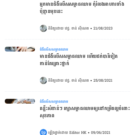
អ្នកមានជំងឺលើសសម្ពាធឈាម កុំរំលងអាហារទាំង
ប៉ុន្មានមុខនេះ
ពិនិត្យដោយ 
វេជ្ជ. ចាន់ ស៊ីណេត
•
21/08/2023
ជំងឺលើសសម្ពាធឈាម
មានជំងឺលើសសម្ពាធឈាម ហើយជក់បារីទៀត
កាន់តែគ្រោះថ្នាក់
ពិនិត្យដោយ 
វេជ្ជ. ចាន់ ស៊ីណេត
•
25/08/2021
ជំងឺលើសសម្ពាធឈាម
គន្លឹះសំខាន់ៗ ​រក្សា​សម្ពាធឈាម​ឲ្យ​នៅ​កម្រិត​ល្អចំពោះ
សុខភាព
ផ្ទៀងផ្ទាត់ដោយ 
Editor HK
•
09/06/2021