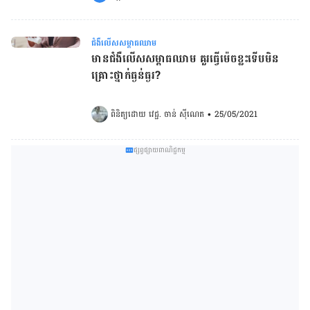
ជំងឺលើសសម្ពាធឈាម
មានជំងឺលើសសម្ពាធឈាម គួរធ្វើម៉េចខ្លះទើបមិន
គ្រោះថ្នាក់ធ្ងន់ធ្ងរ?
ពិនិត្យដោយ 
វេជ្ជ. ចាន់ ស៊ីណេត
•
25/05/2021
ផ្សព្វផ្សាយពាណិជ្ជកម្ម