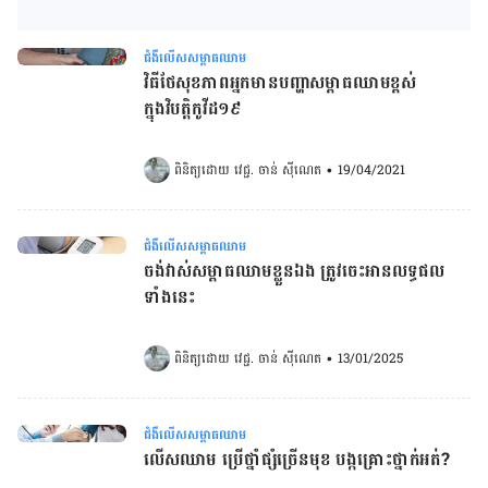
ជំងឺលើសសម្ពាធឈាម
វិធីថែសុខភាពអ្នកមានបញ្ហាសម្ពាធឈាមខ្ពស់
ក្នុងវិបត្តិកូវីដ១៩
ពិនិត្យដោយ 
វេជ្ជ. ចាន់ ស៊ីណេត
•
19/04/2021
ជំងឺលើសសម្ពាធឈាម
ចង់វាស់សម្ពាធឈាមខ្លួនឯង ត្រូវចេះអានលទ្ធផល
ទាំងនេះ​
ពិនិត្យដោយ 
វេជ្ជ. ចាន់ ស៊ីណេត
•
13/01/2025
ជំងឺលើសសម្ពាធឈាម
លើស​ឈាម ​ប្រើ​ថ្នាំផ្សំ​ច្រើន​មុខ ​បង្កគ្រោះថ្នាក់​អត់?