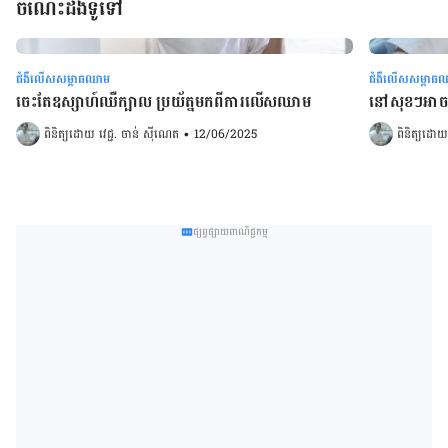
ចំណេះដឹងទូទៅ
ជំងឺលើសសម្ពាធឈាម
ជំងឺលើសសម្ពាធ
ចេះតែឧស្សាហ៍ឈឺក្បាល ប្រយ័ត្នមកពីការលើសឈាម
នៅសុខៗអាច
ពិនិត្យដោយ 
វេជ្ជ. ចាន់ ស៊ីណេត
•
12/06/2025
ពិនិត្យដោយ
ផ្សព្វផ្សាយពាណិជ្ជកម្ម