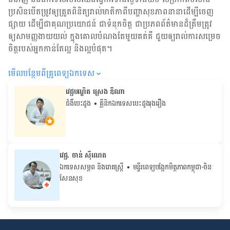
ប្រសិន​បើ​តម្រូវ​ឲ្យ​ត្រួតពិនិត្យ​រាល់​មាតិកា​ពី​បញ្ហា​សុខភាព​នានា​ដើម្បី​ចេញ​
ផ្សាយ ដើម្បី​ជា​គុណប្រយោជន៍ ជា​ទំនុកចិត្ត ជា​ប្រភព​ព័ត៌មាន​ដ៏​ត្រឹមត្រូវ
ឲ្យសាមញ្ញ​ងាយយល់ ក្នុងគោលបំណង​តែមួយ​គត់​គឺ ជួយ​ឲ្យ​រាល់ការសម្រេច
ចិត្ត​របស់​អ្នក​កាន់តែ​ល្អ និង​ល្អ​បំផុត។
មើល​បន្ថែម​ពី​គ្រូពេទ្យ​ឯកទេស
វេជ្ជបណ្ឌិត ស្រេង ឌីណា
ជំងឺបេះដូង
• គ្លីនិកឯកទេសបេះដូងរុងរឿង
វេជ្ជ. ចាន់ ស៊ីណេត
ឯកទេសសម្ភព និងរោគស្ត្រី
• ម​ន្ទីរពេទ្យបង្អែកមិត្តភាពកម្ពុជា-ចិន
សែនសុខ