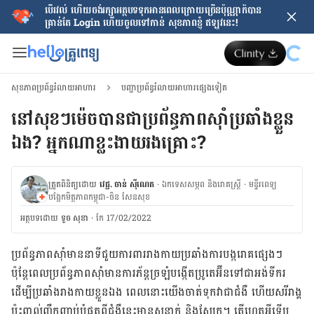
បើរវល់ ហើយចង់​រក្សាអត្ថបទទុកអានពេលក្រោយ​ច្រើនប៉ុណ្ណាក៏បាន
គ្រាន់តែ​ Login ហើយចូលទៅកាន់ សុខភាពខ្ញុំ ឥឡូវនេះ!
សុខភាពប្រព័ន្ធរំលាយអាហារ
បញ្ហាប្រព័ន្ធរំលាយអាហារផ្សេងទៀត
នៅសុខៗម៉េចបានជាប្រព័ន្ធ​ភាពស៊ាំ​ប្រឆាំង​​ខ្លួន​
ឯង? អ្នកណាខ្លះងាយរងគ្រោះ?
ត្រួតពិនិត្យដោយ
វេជ្ជ. ចាន់ ស៊ីណេត
·
ឯកទេសសម្ភព និងរោគស្ត្រី
·
ម​ន្ទីរពេទ្យ
បង្អែកមិត្តភាពកម្ពុជា-ចិន សែនសុខ
អត្ថបទ​ដោយ
ទូច សុខា
·
កែ 17/02/2022
ប្រព័ន្ធ​ភាព​ស៊ាំមាននាទីជួយ​ការពារ​រាងកាយ​​​​ប្រឆាំង​​​ការ​បង្ករោគ​ផ្សេងៗ​​​
ប៉ុន្តែ​ពេល​ប្រព័ន្ធ​ភាព​ស៊ាំ​មាន​ការ​ភ័ន្ត​ច្រឡំបង្កើត​ប្រូតេអ៊ីន​ទៅ​ជា​អង់​ទីករ​
ដើម្បី​ប្រឆាំងរាង​កាយ​ខ្លួន​ឯង ពេល​នោះយើងចាត់ទុកវា​ជា​ជំងឺ​​ ហើយសរីរាង្គ​​
ប៉ះពាល់​ញឹកញាប់​បំផុត​
ពី​ជំងឺនេះ
មាន​សន្លាក់​ និង​ស្បែក​។​ តើ​ហេតុអ្វីទើប