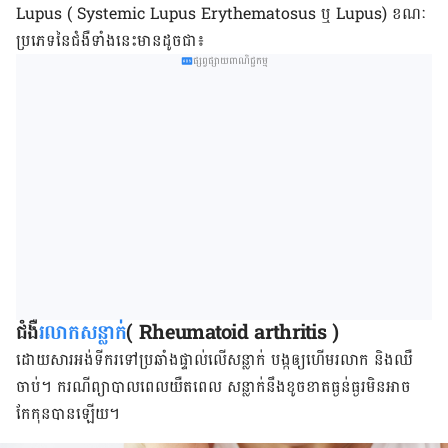
Lupus ( ​Systemic Lupus Erythematosus
ឬ
Lupus)
ខណៈ​
ប្រភេទ​នៃ​ជំងឺ​ទាំង
នេះ​
មាន​ដូច​ជា៖
ផ្សព្វផ្សាយពាណិជ្ជកម្ម
ជំងឺ
​រលាក​សន្លាក់
( Rheumatoid arthritis )
ដោយ​សារ​អង់ទីករ​​ទៅ​ប្រឆាំង​ផ្ទាល់​លើ​សន្លាក់​ ​បង្ក​ឲ្យ​​ហើម​រលាក​​ និង​ឈឺ​
ចាប់​។​​​ ករណី​ព្យាបាល​​ពេលយឺតពេល​​ សន្លាក់​នឹង​ខូចខាតធ្ងន់ធ្ងរ​មិន​អាច​
កែកុន​បាន​ឡើយ​។