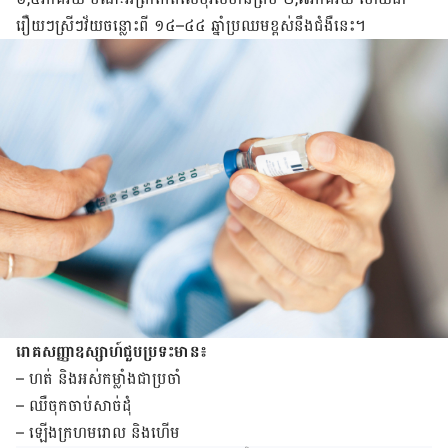
រឿយៗ​​​ស្រីៗវ័យ​ចន្លោះ​ពី ១៤
–
៤៤ ឆ្នាំ​
ប្រឈម​ខ្ពស់​នឹង​ជំងឺ​នេះ​។
រោគ​សញ្ញា​​ឧស្សាហ៍​ជួប​ប្រទះ​មាន៖
–
ហត់​ និង​អស់​កម្លាំង​ជា​ប្រចាំ
–
ឈឺ​ចុក​ចាប់​សាច់​ដុំ
–
ឡើង​ក្រហម​រោល ​និង​ហើម​