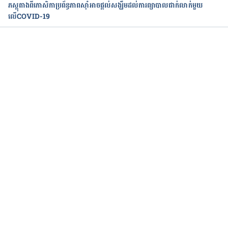
ភស្តុតាងពីកោសិកាប្រព័ន្ធភាពស៊ាំអាចផ្តល់សង្ឃឹម​ដល់​ការព្យាបាលជាក់លាក់មួយ​
លើCOVID-19
https://www.womenshealth.gov/a-z-
topics/autoimmune-diseases
កំពុងដំណើរការ...