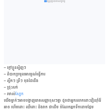
ផ្សព្វផ្សាយពាណិជ្ជកម្ម
–
ក្ដៅ​ខ្លួន​ស្ទិញៗ
–
ពិបាក​ប្រមូល​អារម្មណ៍​ធ្វើ​ការ
–
ស្ពឹកៗ​ ព្រឺៗ​ ចុង​ដៃ​ជើង​
–
ជ្រុះ​សក់​
–
រមាស់​
ស្បែក​
យើង​ម្នាក់ៗ​អាច​បង្ហាញ​រោគសញ្ញាខុសៗ​​​គ្នា​
ដូចជា​
អ្នក​រលាក​ពោះវៀន​រ៉ាំរ៉ៃ​
អាច ​ហើម​ពោះ​ ឈឺ​ពោះ​ និង​រា
ក
ជាដើម​ ចំណែក​អ្នក​ទឹកនោមផ្អែម​