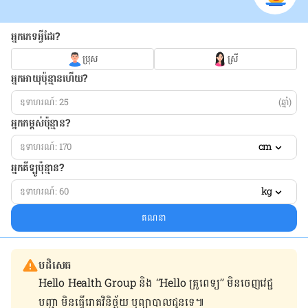
អ្នកភេទអ្វីដែរ?
ប្រុស
ស្រី
អ្នកអាយុប៉ុន្មានហើយ?
(ឆ្នាំ)
អ្នកកម្ពស់ប៉ុន្មាន?
cm
អ្នកគីឡូប៉ុន្មាន?
kg
គណនា
បដិសេធ
Hello Health Group និង “Hello គ្រូពេទ្យ” មិន​ចេញ​វេជ្ជ
បញ្ជា មិន​ធ្វើ​រោគវិនិច្ឆ័យ ឬ​ព្យាបាល​ជូន​ទេ៕