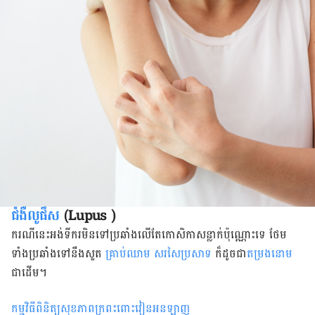
ជំងឺ​លូផឹស
(
Lupus )
ករណី​នេះ​អង់ទីករ​មិន​ទៅ​ប្រឆាំង​លើ​តែ​កោសិកា​សន្លាក់​ប៉ុណ្ណោះ​ទេ​ ថែម
ទាំង​ប្រឆាំង​ទៅ​នឹងសួត
​គ្រាប់​ឈាម
សរសៃ​ប្រសាទ
​ក៏ដូចជា​​
តម្រង​នោម​
ជាដើម។
កម្មវិធីពិនិត្យ​សុខភាពក្រពះពោះវៀនអនឡាញ