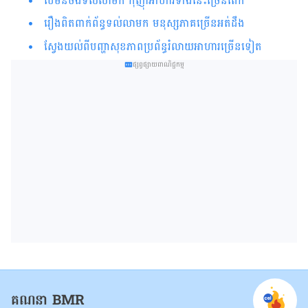
បើមិនចង់ទល់លាមក កុំញ៉ាំអាហារទាំងនេះច្រើនពេក
រឿង​ពិត​ពាក់ព័ន្ធទល់​លាមក មនុស្ស​ភាគច្រើន​អត់​ដឹង
ស្វែងយល់ពីបញ្ហាសុខភាពប្រព័ន្ធរំលាយអាហារច្រើនទៀត
ផ្សព្វផ្សាយពាណិជ្ជកម្ម
គណនា BMR