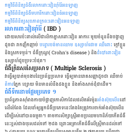
កម្មវិធីពិនិត្យ​​ជំងឺ​រលាក​ពោះ​វៀន​រ៉ាំរ៉ៃ​អនឡាញ
កម្មវិធី​ពិនិត្យ​​ជំងឺ​​មហារីក​ពោះវៀន​ធំ​អន​ឡាញ
កម្មវិធីពិនិត្យ​សុខភាពក្រពះពោះវៀនអនឡាញ
រលាក​ពោះវៀន​រ៉ាំរ៉ៃ
( IBD )
ដោយ​សារ​ប៉ះពាល់​លើ​ជាលិកា​ភ្នាស​​ពោះវៀន ​អាការៈ​មួយ​ចំនួននឹង​បង្ហាញ​
ដូចជា​
រាកញឹកញាប់
​
បន្ទោរបង់មាន​ឈាម
ឧស្សាហ៍​ផោម
ឈឺ​ពោះ
​ ក្ដៅ​ខ្លួន ​
និង​ស្រក​ទម្ងន់​។ ជំងឺ​ក្រុណ្ហ
( Crohn’s disease )
និង
​ដំបៅ​ពោះវៀន
ឧស្សាហ៍​ជួប​ប្រទះ​បំផុត។
ជំងឺ​ក្រិន​សរសៃ​ប្រសាទ
( Multiple Sclerosis )
វា​ធ្វើ​ឲ្យ​បាត់​មុខងារ​នៃ​ប្រព័ន្ធ​ប្រសាទ ធ្វើ​ឲ្យ​មាន​រោគ​សញ្ញា​ដូចជា ឈឺ​ចាប់​
ពិការ​
​ភ្នែក ខ្សោយ​ មិន​មាន​លំនឹង​ដង​ខ្លួន និង​គាំង​សាច់ដុំ​ជាដើម។
ជំងឺ​ទឹក​នោម​ផ្អែម​ប្រភេទ​ ១
ប្រព័ន្ធ​ភាព​ស៊ាំ​រាង​កាយ​បំផ្លាញ​កោសិកាដែល​ផលិត​អ័រម៉ូន​
អាំងស៊ុយ​លីន​​
នៅ​
លើ​លំពែង
ដែល​នាំ
ឲ្យ​
​អ្នក​ជំងឺ​ប្រភេទ​នេះ​តែង​តែ​ត្រូវ​ការ​ចាក់អាំងស៊ុយលីន​
ដើម្បីរស់នៅ​បានធម្មតា​។
តាម​ការ​សិក្សា​ស្ត្រី​អាច​ប្រឈម​ហានិភ័យ​កើត​ជំងឺ​
នេះ​ខ្ពស់​ជា​ងបុរសដល់ទៅ ២ដង ព្រោះ​អត្រា​កើត​ជំងឺ​លើស្ត្រី​មាន​ដល់​ទៅ
៦
,
៤ភាគរយ ខណៈ​អត្រា​កើត​លើ​បុរស​មាន​ត្រឹម ២
,
៧ភាគរយ ហើយ​ជា​