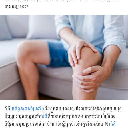
មានបញ្ហានេះ?
ជំងឺ​
ប្រព័ន្ធភាព​ស៊ាំប្រឆាំង
​នឹង​ខ្លួន​ឯង​
​ពេល​ខ្លះ​ប៉ះ​ពាល់​លើ​សរីរាង្គ​តែ​មួយមុខ​
ប៉ុណ្ណោះ​
ដូចជា​អ្នក​កើត​
ជំងឺ​
ទឹក​នោម​ផ្អែម​ប្រភេទ​១
អាច​
ប៉ះពាល់​លំពែង
ប៉ុន្តែ​មាន​មួយ​​ប្រភេទ​ទៀត ​ប៉ះ​ពាល់​ស្ទើរ​គ្រប់​សរីរាង្គ​ទាំង​អស់ហៅ​ថា
​ជំងឺ