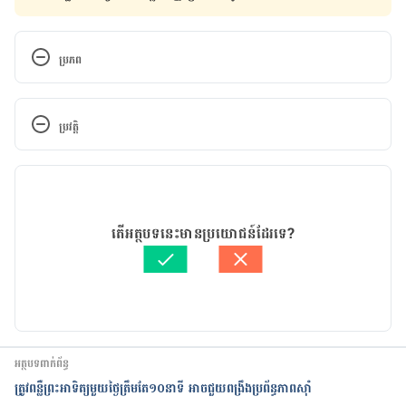
ប្រភព
https://www.betterhealth.vic.gov.au/health/condit
ionsandtreatments/autoimmune-disorders
ប្រវត្តិ
https://my.clevelandclinic.org/health/diseases/216
កំណែ​ប្រែបច្ចុប្បន្ន
24-autoimmune-diseases
17/02/2022
https://www.mountsinai.org/health-
អត្ថបទ​ដោយ 
ទូច សុខា
តើអត្ថបទនេះមានប្រយោជន៍ដែរទេ?
library/diseases-conditions/autoimmune-
ត្រួតពិនិត្យដោយ 
វេជ្ជ. ចាន់ ស៊ីណេត
disorders
បច្ចុប្បន្នភាពដោយ៖ 
ជីព ចិត្ត
https://www.niehs.nih.gov/health/topics/conditio
ns/autoimmune/index.cfm
អត្ថបទពាក់ព័ន្ធ
https://www.susanbakermd.com/blog/five-most-
ត្រូវពន្លឺព្រះអាទិត្យ​មួយ​ថ្ងៃត្រឹមតែ១០នាទី អាចជួយពង្រឹង​ប្រព័ន្ធភាពស៊ាំ
common-autoimmune-diseases