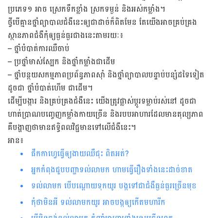
ប្រភេទ១ អាច​ ស្រេក​ទឹក​ខ្លាំង ​ស្រក​ទម្ងន់​ និង​អស់​កម្លាំង​។
ថ្វី​បើ​គ្មាន​ថ្នាំ​ព្យាបាល​ជំងឺ​នេះ​ឲ្យ​ជា​ដាច់​ក៏​ពិត​មែន ​តែ​យើង​អាច​គ្រប់គ្រង​
ស្ថាន​ភាពជំងឺ​កុំ​ឲ្យ​ធ្ងន់ធ្ងរ​ជាង​នេះ​តាម​រយៈ៖
– ថ្នាំ​បំបាត់​ការ​ឈឺ​ចាប់
– ប្រថ្នាំ​មាស់​ស្បែក​ និង​ថ្នាំ​កម្លាំង​ជាដើម
– ថ្នាំ​បន្ថយ​សកម្មភាព​ប្រព័ន្ធ​ភាព​ស៊ាំ និង​ថ្នាំ​ព្យាបាល​បន្ទាប់​បន្សំ​ដទៃ​ទៀត​
ដូចជា ​ថ្នាំ​បំបាត់​ហើម ជាដើម​។
ដើម្បីបង្ការ និង​គ្រប់​គ្រង​ជំងឺ​នេះ យើង​ត្រូវផ្លាស់ប្តូរទម្លាប់រស់​នៅ ដូចជា
ហាត់​ប្រាណ​បញ្ចេញ​កម្លាំង​កាយ​ច្រើន​ និង​របប​អាហារ​ដែល​មាន​តុល្យភាព​
គឺ​បង្ហាញ​ថា​មាន​ឥទ្ធិពល​វិជ្ជមាន​ទៅ​លើ​ជំងឺ​នេះ។
អាន៖
ផឹកកាហ្វេធ្វើឲ្យ​ងាយឈឺជុះ ពិតអត់?​
អ្នក​កំពុង​ជួប​បញ្ហា​ទល់​លាមក​ ហាម​ធ្វើ​រឿង​ទាំង​នេះ​ដាច់​ខាត​​​
ទល់លាមក បើបណ្តោយទុកយូរ បង្កទៅជាជំងឺធ្ងន់ធ្ងរច្រើនមុខ
កុំថាមិនអី ទល់លាមកយូរ អាចបង្កឲ្យកើតមហារីក