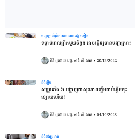
បញ្ហាប្រព័ន្ធរំលាយអាហារផ្សេងទៀត
ទម្លាប់ពេលព្រឹកមួយ​ចំនួន អាចធ្វើឲ្យមានបញ្ហាក្រពះ
ពិនិត្យដោយ 
វេជ្ជ. ចាន់ ស៊ីណេត
•
20/12/2022
ជំងឺថ្លើម
សញ្ញាទាំង ៦ បង្ហាញថាសុខភាពថ្លើមចាប់ផ្តើមចុះ
ខ្សោយហើយ!
ពិនិត្យដោយ 
វេជ្ជ. ចាន់ ស៊ីណេត
•
04/10/2023
ជំងឺថង់ប្រមាត់