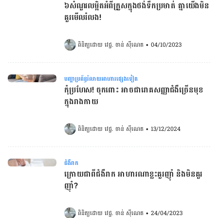
៦សំណួរលម្អិតអំពីក្រួសក្នុងថង់ទឹកប្រមាត់ គ្នាយើងមិន
គួរមើលរំលង!
ពិនិត្យដោយ 
វេជ្ជ. ចាន់ ស៊ីណេត
•
04/10/2023
បញ្ហាប្រព័ន្ធរំលាយអាហារផ្សេងទៀត
កុំប្រហែស! ចុកពោះ អាចជារោគសញ្ញាជំងឺច្រើនមុខ
ក្នុងរាងកាយ
ពិនិត្យដោយ 
វេជ្ជ. ចាន់ ស៊ីណេត
•
13/12/2024
ជំងឺរាក
ក្រោយជាពីជំងឺរាក អាហារណាខ្លះគួរញ៉ាំ និង​មិនគួរ
ញ៉ាំ?
ពិនិត្យដោយ 
វេជ្ជ. ចាន់ ស៊ីណេត
•
24/04/2023