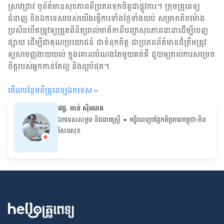
ស្រាវជ្រាវ ឬ​ព័ត៌មាន​សុខភាព​ពី​ប្រភព​ទុកចិត្ត​ជាផ្លូវការ។ ក្រុមគ្រូពេទ្យ
ជំនាញ និង​ឯកទេស​របស់យើង​ធ្វើការ​ទាំង​ថ្ងៃទាំងយប់ សម្រាក​តិចម៉ោង
ប្រសិន​បើ​តម្រូវ​ឲ្យ​ត្រួតពិនិត្យ​រាល់​មាតិកា​ពី​បញ្ហា​សុខភាព​នានា​ដើម្បី​ចេញ​
ផ្សាយ ដើម្បី​ជា​គុណប្រយោជន៍ ជា​ទំនុកចិត្ត ជា​ប្រភព​ព័ត៌មាន​ដ៏​ត្រឹមត្រូវ
ឲ្យសាមញ្ញ​ងាយយល់ ក្នុងគោលបំណង​តែមួយ​គត់​គឺ ជួយ​ឲ្យ​រាល់ការសម្រេច
ចិត្ត​របស់​អ្នក​កាន់តែ​ល្អ និង​ល្អ​បំផុត។
មើល​បន្ថែម​ពី​គ្រូពេទ្យ​ឯកទេស
វេជ្ជ. ចាន់ ស៊ីណេត
ឯកទេសសម្ភព និងរោគស្ត្រី
• ម​ន្ទីរពេទ្យបង្អែកមិត្តភាពកម្ពុជា-ចិន
សែនសុខ