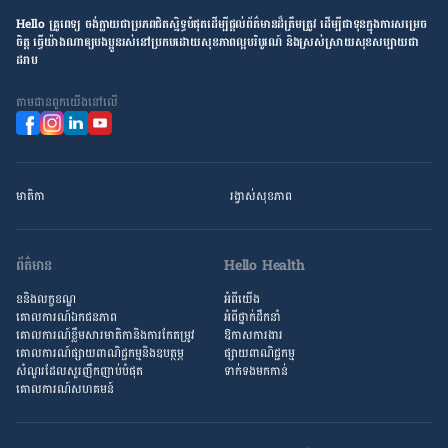
Hello គ្រូពេទ្យ ​ចង់​ក្លាយ​ជា​ប្រភព​ជិតស្និទ្ធបំផុតដើម្បី​ផ្ដល់​ព័ត៌មាន​ដ៏​ត្រឹមត្រូវ​ ដើម្បី​ជា​ទុន​ក្នុង​ការ​សម្រេច​
ចិត្ត ធ្វើ​យ៉ាង​ណា​ឲ្យ​បងប្អូន​រស់នៅ​ប្រកប​ដោយ​សុខភាព​ល្អ​បរិបូរណ៍ និង​ស្រស់ស្រាយ​សុខសប្បាយ​ជា​
ដរាប
តាម​ដាន​ពួក​យើង​នៅ​លើ
មាតិកា
រង្វាស់​សុខភាព
ព័ត៌មាន
Hello Health
ខនិងលក្ខខណ្ឌ
អំពីយើង
គោលការណ៍ឯកជនភាព
អំពី​ថ្នាក់ដឹកនាំ
គោលការណ៍​ខ្លឹម​សារ​មាតិកា​និង​ការ​កែតម្រូវ
ឱកាស​ការងារ
គោលការណ៍ផ្សាយពាណិជ្ជកម្មនិងឧបត្ថម្ភ
ផ្សាយពាណិជ្ជកម្ម
សំណួរ​ដែល​សួរ​ញឹកញាប់​បំផុត
ទាក់ទងមកកាន់
គោលការណ៍​សហគមន៍