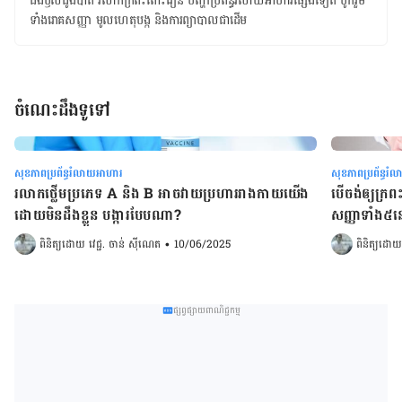
​ជំងឺឫសដូងបាត ​រលាកក្រពះពោះវៀន ​​​បញ្ហាប្រព័ន្ធរំលាយអាហារផ្សេងទៀត ​​បូករួម​
ទាំង​រោគសញ្ញា មូលហេតុ​បង្ក និង​ការ​ព្យាបាល​ជា​ដើម
ចំណេះដឹងទូទៅ
សុខភាពប្រព័ន្ធរំលាយអាហារ
សុខភាពប្រព័ន្ធរ
រលាកថ្លើមប្រភេទ A និង B អាចវាយប្រហាររាងកាយយើង
បើចង់ឲ្យក្
ដោយមិនដឹងខ្លួន បង្ការបែបណា?
សញ្ញាទាំង៥ន
ពិនិត្យដោយ 
វេជ្ជ. ចាន់ ស៊ីណេត
•
10/06/2025
ពិនិត្យដោយ
ផ្សព្វផ្សាយពាណិជ្ជកម្ម