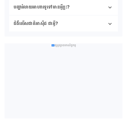
បញ្ហារំលាយអាហារទូទៅមានអ្វីខ្លះ?
ជំងឺលើសជាតិអាស៊ីដ ជាអ្វី?
ផ្សព្វផ្សាយពាណិជ្ជកម្ម