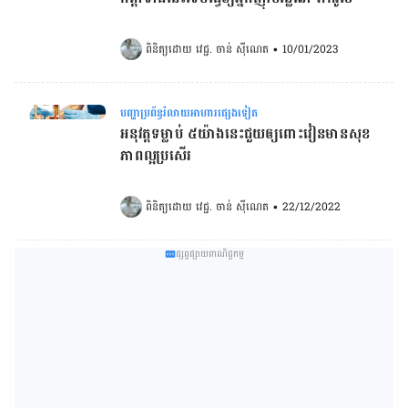
ពិនិត្យដោយ 
វេជ្ជ. ចាន់ ស៊ីណេត
•
10/01/2023
បញ្ហាប្រព័ន្ធរំលាយអាហារផ្សេងទៀត
អនុវត្តទម្លាប់ ៥យ៉ាងនេះជួយឲ្យពោះវៀនមានសុខ
ភាពល្អប្រសើរ
ពិនិត្យដោយ 
វេជ្ជ. ចាន់ ស៊ីណេត
•
22/12/2022
ផ្សព្វផ្សាយពាណិជ្ជកម្ម