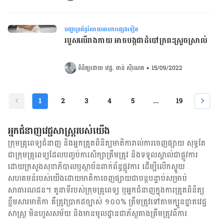
បញ្ហាប្រព័ន្ធរំលាយអាហារផ្សេងទៀត
របួសលើរាងកាយ អាចបង្កជាដំបៅក្រពះស្រួចស្រាល់
ពិនិត្យដោយ 
វេជ្ជ. ចាន់ ស៊ីណេត
•
15/09/2022
1
2
3
4
5
...
19
អ្នកជំនាញវេជ្ជសាស្ត្ររបស់យើង
ក្រុមគ្រូពេទ្យជំនាញ និង​អ្នក​ត្រួតពិនិត្យ​មាតិការាល់ការចេញផ្សាយ សុទ្ធតែ
ជា​ក្រុម​គ្រូពេទ្យ​ដែល​បញ្ចប់ការសិក្សាត្រឹមត្រូវ និង​ទទួល​ស្គាល់​ជាផ្លូវការ​
ដោយ​ក្រសួងសុខាភិបាលឬស្ថាប័ន​ពាក់ព័ន្ធ​ផ្លូវការ ដើម្បីលើកស្ទួយ​
សហគមន៍​របស់យើង​ដោយ​មាតិកា​ចេញផ្សាយជាបន្តបន្ទាប់សម្រាប់
សាធារណជន។ តួនាទីរបស់​ក្រុមគ្រូពេទ្យ ឬ​អ្នក​ជំនាញ​ក្នុងការ​ត្រួតពិនិត្យ​
ខ្លឹមសារ​មាតិកា គឺ​ត្រូវ​ប្រាកដ​ច្បាស់ ១០០% ត្រឹមត្រូវ​ទៅតាម​ក្បួនខ្នាតវេជ្ជ
សាស្ត្រ មិនហួសសម័យ និង​មានមូលដ្ឋាន​ជា​ភ័ស្តុតាង​ត្រឹមត្រូវ​ពី​ការ​