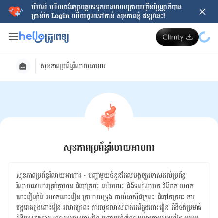
បើរវល់ ហើយចង់​រក្សាអត្ថបទទុកអានពេលក្រោយ​ច្រើនប៉ុណ្ណាក៏បាន
គ្រាន់តែ​ Login ហើយចូលទៅកាន់ សុខភាពខ្ញុំ ឥឡូវនេះ!
សុខភាពប្រព័ន្ធរំលាយអាហារ
សុខភាពប្រព័ន្ធរំលាយអាហារ
សុខភាព​ប្រព័ន្ធ​រំលាយ​អាហារ​ ​- បញ្ហា​មួយ​ចំនួន​ដែល​បង្ក​ទុក្ខទោស​ដល់​ប្រព័ន្ធ​
រំលាយ​អាហារ​​គ្រប់​គ្នា​មាន ដំបៅក្រពះ ​ហើមពោះ ​​ជំងឺទល់លាមក ​ជំងឺរាក ​រលាក
ពោះវៀនរ៉ាំរ៉ៃ ​​រលាកពោះវៀន ​ក្រហាយទ្រូង ​ចាល់អាស៊ីដក្រពះ ​ដំបៅកក្រពះ ​ការ
បង្ករោគក្នុងពោះវៀន ​​រលាកក្រពះ ​ការលូតលាស់បាក់តេរីក្នុងពោះវៀន​ ជំងឺថង់ប្រមាត់