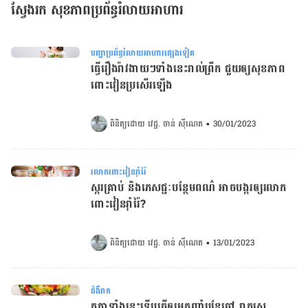
ស្វែងរក សុខភាពប្រព័ន្ធរំលាយអាហារ
បញ្ហាប្រព័ន្ធរំលាយអាហារផ្សេងទៀត
ធ្វើរឿងរ៉ាវងាយៗទាំងនេះរាល់ព្រឹក ជួយឲ្យសុខភាព
ពោះវៀនប្រសើរឡើង​​​​​​​​​​​​​​​​​​​​​​​​​​​​​​​​​
ពិនិត្យដោយ 
វេជ្ជ. ចាន់ ស៊ីណេត
•
30/01/2023
រលាកពោះវៀនរ៉ាំរ៉ៃ
ស្ករគ្រាប់ និងភេសជ្ជៈបន្ថែមពណ៌ អាចបង្ករឲ្យរលាក
ពោះវៀនរ៉ាំរ៉ៃ?​​​​​​​​​​​​​​​​​​​​​​​​​​​​​​​​​​
ពិនិត្យដោយ 
វេជ្ជ. ចាន់ ស៊ីណេត
•
13/01/2023
ជំងឺរាក
កត្ដាទាំងនេះទើបធ្វើឲ្យអ្នកញ៉ាំបន្លែឆៅ រាករូស