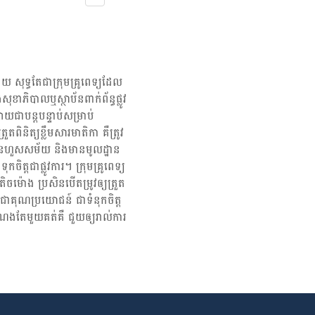
គ​រលាក​ទង​សួត​ឡើយ​។ ២. ក្អក​ស្លេស្ម​​រ៉ាំរ៉ៃ​ ប្រសិនបើ​យើង​ក្អក​ស្លេស្ម​រយៈពេល​ច្រើន​ថ្ងៃ​
ហោច​ណាស់​រយៈពេល​៣​ខែ​ក្នុង​មួយ​ឆ្នាំ យើង​អាច​នឹង​មាន​ជំងឺ​រលាក​ទង​សួត​រ៉ាំរ៉ៃ។ វា​អាច​
ូវ​ដង្ហើម​​។ ការ​ជក់​បារី​អាច​ជា​មូលហេតុ​ចម្បង​មួយ​ដែល​នាំ​ឲ្យ​កើត​ជំងឺ​​រលាក​ទង​សួត​រ៉ាំរ៉ៃ​។
ដៅ​ ​​​​​ជាមួយ​គ្នា​នេះ​ដែរ ការ​ក្អក​ស្លេស្ម​ក៏​អាច​ជា​រោគសញ្ញា​នៃ​ជំងឺ​រលាក​សួត​​ផង​ដែរ​។ រោគ
​ទៀត​មាន​ដូចជា​គ្រុន​ក្ដៅ គ្រុន​រងា និង​ដកដង្ហើម​ខ្លី​ៗ​។ ស្លេស្ម​អាច​មាន​ពណ៌​បៃតង
ើ​យើង​សង្ស័យ​ថា​កើត​ជំងឺ​រលាក​សួត​ ចូរ​ពិគ្រោះ​យោបល់​ជាមួយ​នឹង​គ្រូពេទ្យ​ភ្លាម​ៗ​
យ សុទ្ធតែជា​ក្រុម​គ្រូពេទ្យ​ដែល​
សុខាភិបាលឬស្ថាប័ន​ពាក់ព័ន្ធ​ផ្លូវ
អាហារ ចុចទីនេះ! ៤. ក្អក​បណ្ដាល​មក​ពី​ជក់​បារី អាការៈ​ក្អក​ដែល​ពាក់ព័ន្ធ​នឹង​ស្លេស្ម​
យជាបន្តបន្ទាប់សម្រាប់
ៃ​ជំងឺ​ស្ទះ​​ផ្លូវ​ដង្ហើម​​រ៉ាំរ៉ៃ។ នៅ​ក្នុង​ករណី​នេះ យើង​អាច​មាន​បញ្ហា​ក្នុង​ការ​ដកដង្ហើម​
ពិនិត្យ​ខ្លឹមសារ​មាតិកា គឺ​ត្រូវ​
​។ រោគ​សញ្ញា​ដទៃ​ទៀត​ រួម​មាន​តឹង​ទ្រូង កណ្ដាស់​ និង​ដកដង្ហើម​ខ្លី​ៗ។ [embed-
រ មិនហួសសម័យ និង​មានមូលដ្ឋាន​
ិង​ជូរ​មាត់​ ប្រសិនបើ​យើង​ក្អក​ ព្រម​ទាំង​មាន​អារម្មណ៍​ថា​​មាន​រសជាតិ​ជូរ​ក្នុង​មាត់​​
​ទុកចិត្ត​ជាផ្លូវការ។ ក្រុមគ្រូពេទ្យ
ើន​ខែ វា​អាច​ជា​សញ្ញា​នៃ​ជំងឺ​ច្រាល​ទឹក​ក្រពះ។ […]
ម៉ោង ប្រសិន​បើ​តម្រូវ​ឲ្យ​ត្រួត
្បី​ជា​គុណប្រយោជន៍ ជា​ទំនុកចិត្ត
ណង​តែមួយ​គត់​គឺ ជួយ​ឲ្យ​រាល់ការ