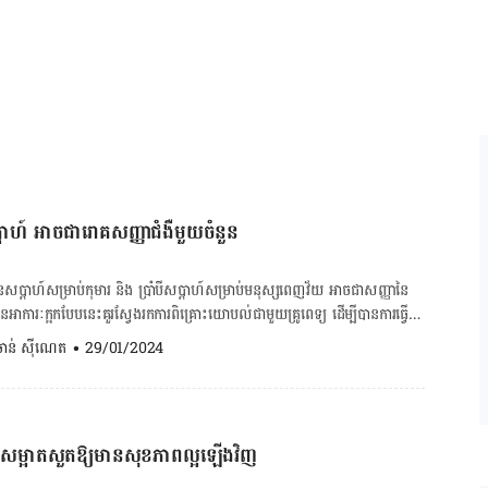
កធ្ងន់ធ្ងរដោយសារតែជំងឺរលាកសួត៕
ំងបង្ការជំងឺរលាកសួត អាចជួយឱ្យរាងកាយ
ាំងនឹងបាក់តេរី pneumococcus។ បន្ថែម
ងសម្អាតដៃញឹកញាប់ ពាក់ម៉ាសក្នុងរដូវ
ក់ព័ន្ធ៖ វ៉ាក់សាំង
ប្ដាហ៍ អាចជា​រោគសញ្ញាជំងឺមួយចំនួន
បួនសប្ដាហ៍សម្រាប់កុមារ និង ប្រាំបី​សប្ដាហ៍សម្រាប់មនុស្សពេញវ័យ អាច​ជា​សញ្ញា​នៃ​
អាការៈ​ក្អក​បែប​នេះ​គួរ​ស្វែង​រក​ការ​ពិគ្រោះ​យោបល់​ជាមួយ​គ្រូពេទ្យ ដើម្បី​បាន​ការ​ធ្វើ​
. ចាន់ ស៊ីណេត
•
29/01/2024
សុខភាពប្រព័ន្ធរំលាយអាហារ ចុចទីនេះ! អាការៈ​ក្អ​ក​រយៈពេល​យូរ​អាច​
ោគសញ្ញារបស់​ជំងឺហឺតមួយ​ដែរ​។ អាការៈ
អក ដោយសារតែទងសួតមានការរលាក និង ត្បៀតរួមតូច ទើបបណ្ដាលឲ្យអ្នកជំងឺបង្ហាញ
អាច​កើត​មាន​លើកដំបូង ចន្លោះ ២ ទៅ ៣សប្ដាហ៍ ហើយអ្នកជំងឺធ្វើទុក្ខខ្លាំងនៅ
យសម្អាតសួតឱ្យមានសុខភាពល្អឡើងវិញ
ណ្តាលឲ្យក្អកដែរ​។ ជាធម្មតាជំងឺ​នេះ​កើតឡើងដោយសារផលប៉ះពាល់នៃការជក់បារី