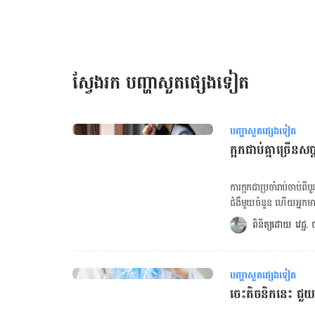
ទៅទៀត ពីព្រោះអ្នកទាំងនេះមានហានិភ័យខ្ពស់ដែលអាចប្រឈមនឹងផលវិបា
ចំណុចសំខាន់ យើងអាចការពារជំងឺរលាកសួតដោយវិធីណា? ការចាក់វ៉ាក់សា
បង្កើតនូវការឆ្លើយតបនៃប្រព័ន្ធភាពស៊ាំ ដោយជំរុញការផលិតអង់ទីក័រប្រឆ
ពីលើការចាក់ថ្នាំបង្ការជំងឺរលាកសួត ការប្រកាន់នូវអនាម័យល្អ ដូចជាការលា
ផ្តាសាយ និងជៀសវាងការជក់បារី ក៏អាចកាត់បន្ថយឱកាសនៃការឆ្លងបានយ៉ាងច្រើនដូចគ្នា។ អត្ថបទពា
ស្វែងរក បញ្ហាសួតផ្សេងទៀត
បង្ការជំងឺរើមអាចកាត់បន្ថយការកើតជំងឺបេះដូងបាន ៨ ឆ្នាំ ក្រសួងអនុម័ត្រប្រើថ្នាំចាក់បង្ការអេដស៍នៅកម្ពុជាមុនដំបូងគេ ក្នុង
តំបន់អាស៊ីប៉ាស៊ីហ្វិក ថ្នាំ […]
បញ្ហាសួតផ្សេងទៀត
ក្អកជាប់គ្នាច្រើនស
ការក្អកជាប្រចាំរាប់ចាប់ពី
ជំងឺ​មួយ​ចំនួន ហើយ​អ្នក​មាន​
រោគ​វិនិច្ឆ័យ​ត្រឹមត្រូវ​។​ ចង់គណនា BMR ចុចទីនេះ! ចង់គណនា BMI ចុចទីនេះ! ចង់គណនារង្វាស់
ពិនិត្យដោយ 
វេជ្ជ
ចង្វាក់បេះដូង ចុចទីនេះ! ចង់ពិនិត្យ
បណ្ដាល​មកពី​បញ្ហា​សុខភាព​មួយ​ចំនួន​៖​ ជំងឺហឺត៖ ក្អកជាប្រចាំក៏ជារ
អ្នកជំងឺដំបូង មានការក្
បញ្ហាសួតផ្សេងទៀត
អាការៈក្អកប។ អាការៈក្អក
ចេះតិចនិកនេះ ជួ
ពេលយប់។ [embed-health-tool-bmi] ជំងឺរលាកទងសួតរ៉ាំរ៉ៃ៖ ជំងឺ​នេះបណ្តាលមកពីការរលាកផ្លូវ
ដង្ហើមរយៈពេលយូរ ដែល​ប