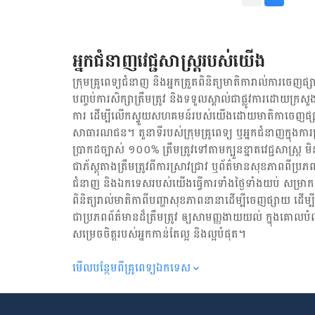
ថ្ងៃ​ដំបូង​​នៃ​ការ​ឆ្លង​មេរោ
នៅ​ក្នុង​មួយ​ខែ​ និង​យ៉ាង​
ជា​ផ្នែក​មួយ​នៃ​ជំងឺ​ស្ទះ​​ផ្ល
៣. ក្អក​ស្លេស្ម​ និង​គ្រុន​ក្
អ្នកជំនាញវេជ្ជសាស្ត្ររបស់យើង
សញ្ញា​នៃ​ជំងឺ​រលាក​សួត​ដទៃ
លឿង​ ឬ​មាន​ឈាម​។ ប្រសិនប
ក្រុមគ្រូពេទ្យជំនាញ និង​អ្នក​ត្រួតពិនិត្យ​មាតិការាល់ការចេញផ្សា
។ ចង់គណនា BMR ចុចទីនេះ! ចង់គណនា BMI ចុចទីនេះ! ចង់គណនារង្វាស់ចង្វាក់បេះដូង ចុចទីនេះ! ចង់
បញ្ចប់ការសិក្សាត្រឹមត្រូវ និង​ទទួល​ស្គាល់​ជាផ្លូវការ​ដោយ​ក្រសួង
ពិនិត្យសុខភាពប្រព័ន្ធរំលាយ
ការ ដើម្បីលើកស្ទួយ​សហគមន៍​របស់យើង​ដោយ​មាតិកា​ចេញផ្សា
ច្រើន​ អាច​ជា​រោគសញ្ញា​ទូទៅ​ន
សាធារណជន។ តួនាទីរបស់​ក្រុមគ្រូពេទ្យ ឬ​អ្នក​ជំនាញ​ក្នុងការ​ត្រួត
ដោយ​សារ​តែ​​ផ្លូវ​ដង្ហើម​ស្ទះ
ប្រាកដ​ច្បាស់ ១០០% ត្រឹមត្រូវ​ទៅតាម​ក្បួនខ្នាតវេជ្ជសាស្ត្
health-tool-bmr] ៥. ក្អក​ ន
ជា​ភ័ស្តុតាង​ត្រឹមត្រូវ​ពី​ការ​ស្រាវជ្រាវ ឬ​ព័ត៌មាន​សុខភាព​ពី​ប្រភព
ដែល​មាន​រយៈពេល​ពីរ​ ឬ​ច្រ
ជំនាញ និង​ឯកទេស​របស់យើង​ធ្វើការ​ទាំង​ថ្ងៃទាំងយប់ សម្រាក​តិច
ពិនិត្យ​រាល់​មាតិកា​ពី​បញ្ហា​សុខភាព​នានា​ដើម្បី​ចេញ​ផ្សាយ ដើម
ជា​ប្រភព​ព័ត៌មាន​ដ៏​ត្រឹមត្រូវ ឲ្យសាមញ្ញ​ងាយយល់ ក្នុងគោលបំ
សម្រេចចិត្ត​របស់​អ្នក​កាន់តែ​ល្អ និង​ល្អ​បំផុត។
មើល​បន្ថែម​ពី​គ្រូពេទ្យ​ឯកទេស