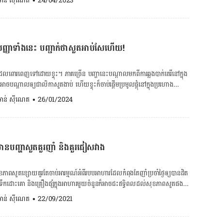
. ចាន់ ស៊ីណេត
•
24/04/2023
្តា​ចម្បង​បង្ក​ឲ្យ​កើត​ជំងឺ​មហារីក​សួត និង​ជំងឺ​ស្ទះ​សួត​រ៉ាំរ៉ៃ ហើយ​ផ្សែង​បារី​អាច​បង្រួម​រន្ធ​
លាយអាហារ ចុចទីនេះ! ៥. ដកដង្ហើម​ខ្លី​ៗ​ ការ​ព្យាយាម​ដកដង្ហើម​ ឬ​​ពិបាក​ដកដង្ហើម​​ជា​
ដង្ហើម។ ជក់​បារី​ក៏​បណ្ដាល​ឲ្យ​រលាក​រ៉ាំ​រ៉ៃ ឬ​ហើម​ក្នុង​សួត​ដែល​អាច​នាំ​ឲ្យ​មាន​ជំងឺ​រលាក​
់​យើង​មិន​ទទួល​បាន​អុកស៊ីសែន​គ្រប់គ្រាន់​។ បញ្ហា​នេះ​កើត​ឡើង​ភាគ​ច្រើន​ចំពោះ​អ្នក​
សែង​បារី​បំផ្លាញ​ជាលិកា​សួត និង​អាច​បង្ក​ឲ្យ​មាន​ការ​ផ្លាស់​ប្ដូរ​ដែល​ក្លាយ​ទៅ​ជា​មហារីក។
លាក​​សួត […]
ចុចទីនេះ! ចង់
្ញា​ទាំង​នេះ បញ្ជាក់​​​ថា​សួត​អាប់សែ​ហើយ!
ាយអាហារ ចុចទីនេះ! ២. ចៀសវាង​ការ​ប៉ះពាល់​សារធាតុ​ពុល ផ្សែង​បារី សារធាតុ​គីមី​
សុទ្ធ​តែ​អាច​បង្ក​ឲ្យ​សួត​ប្រឈម​នឹង​កើត​ជំងឺ ពិសេស​អ្នក​រស់​នៅ​ទី​ប្រជុំ​ជន​មាន​ឡាន មាន​ម៉ូតូ​
រ​ចៀស​វាង​ការ​ធ្វើ​លំហាត់​ប្រាណ​ក្រៅ​ផ្ទះ​ចំ​ថ្ងៃ​មាន​ផ្សែង​ពុល​ច្រើន និង​​ត្រូវពាក់​ម៉ាស​
​ពោរពេញ​ទៅ​​ដោយ​ខ្ទុះ។ ​ភាគ​ច្រើន​ បញ្ហានេះបណ្ដាល​មក​​ពី​ការ​ឆ្លង​បាក់តេរី​នៅ​​ក្នុង​
ង្ហើម​ពី​ខ្យល់​កខ្វក់។ ៣. ហាត់​ប្រាណ មិន​ថា​យើង​ក្មេង ឬ​ចាស់ ធាត់ ឬ​ស្គម​នោះ​ទេ ការ​
អាច​បណ្ដាល​ឲ្យ​ជាលិកា​សួតងាប់​ ហើយ​ខ្ទុះ​ក៏​ចាប់ផ្ដើម​ប្រមូល​ផ្ដុំ​នៅ​ក្នុង​ប្រហោង​នោះ​។
់​ប្រាណ​អាច​ជួយ​រក្សា​សុខភាព​ផ្លូវ​ដង្ហើម​ឲ្យ​មាន​សុខភាព​ល្អ​បាន។ ៤. ទប់​ស្កាត់​ការ​
​​ក្នុង​ការ​ព្យាបាល​ ព្រម​ទាំង​អាច​បង្ក​គ្រោះថ្នាក់​ដល់​អាយុ​ជីវិត​ថែម​ទៀត​ផង​។
. ចាន់ ស៊ីណេត
•
26/01/2024
ាសាយ ឬ​ជំងឺ​ផ្លូវ​ដង្ហើម​ដទៃ ពិសេស​ឥឡូវ​នេះ​មាន​ការ​រាលដាល​ជំងឺ​កូវីដ-១៩ យើង​ត្រូវ​
យៈពេល​​ក្រោម​៤​ទៅ​៦​សប្ដាហ៍​ វា​ត្រូវ​បាន​ចាត់​ទុក​ថា​​ជា​អាប់សែ​សួត​ស្រួចស្រាល់​
ាង​ដៃ ឲ្យ​បាន​
ជា​អាប់សែ​សួត​រ៉ាំរ៉ៃ​។ រោគសញ្ញា​នៃ​អាប់សែ​សួត​ រោគសញ្ញា​ដែល​គួរ​ឲ្យ​កត់សម្គាល់​បំផុត​
ង​រដូវ​ងាយ​កើត​ជំងឺ​ផ្ដាសាយ)។
្ម​ ឬ​ក្អក​មាន​ឈាម​ ឬ​ដូច​ខ្ទុះ ព្រម​ទាំង​មាន​ក្លិន​មិន​ល្អ​។ រោគសញ្ញា​ដទៃ​ទៀត​រួម​មាន​៖
​តិច២/ថ្ងៃ។ ការ​ធ្វើ​អនាម័យ​មាត់​ស្អាត អាច​ទប់​ស្កាត់​មេរោគ​បង្ក​ជា​ជំងឺ​បាន។ ចាក់​វ៉ាក់
សាំង​ការ​ពារ​ខ្លួន​ពី​ជំងឺ​តាម​ការ​ណែនាំ។ មើល​ថែ​សុខភាព​ខ្លួន​ឯង​ឲ្យ​បាន​ល្អ ក្នុង​ករណី​ឈឺ […]
ាន​បញ្ហា​​សួតគួរ​ញាំ​ និង​គួរ​ជៀស​វាង
យអាហារ ចុចទីនេះ! តើ​អាប់សែ​សួត​
​? ​អាប់សែ​សួត​អាច​ត្រូវ​បាន​បែងចែក​ជា​​អាប់សែ​ដែល​បង្ក​ដោយ​មេរោគ ឬ​បង្ក​ដោយ​កត្តា​
ព​សួត​ខ្សោយ​គួរ​តែ​ចាប់​​អារម្មណ៍​អំពី​របប​អាហារ​ដែល​កំពុង​តែ​ញាំ​ប្រចាំ​ថ្ងៃ​ឲ្យ​បាន​ដិត​
យ​មេរោគ ការ​ញ៉ាំ​គ្រឿង​ស្រវឹង​​ច្រើន​ជ្រុល​ ក៏​អាច​ធ្វើ​ឲ្យ​យើង​ងាយ​កើត​ជំងឺ​អាប់សែ​
ឹកដោះ​គោ​ និង​គ្រឿង​ផ្សំក្នុង​អាហារ​​មួយ​ចំនួន​ក៏​អាច​ជះ​ឥទ្ធិពល​ដល់​សុខភាព​សួត​ផង​
ែល​ញ៉ាំ​គ្រឿង​ស្រវឹង​ច្រើន​ ឧស្សាហ៍​មាន​អាការៈ​ក្អួត និង​ប្រែប្រួល​កម្រិត​ស្មារតី។ ផល
បប​អាហារ​សម្រាប់​គ្នា​យើង​ដែល​មាន​បញ្ហា​សុខភាព​សួត​គួរ​តែ​ញាំ ​និង​មិន​គួរ​ញាំ៖
. ចាន់ ស៊ីណេត
•
22/09/2021
ាស​នៃ​ការ​ស្រូប​យក​ទឹក​ក្រពះ និង​បាក់តេរី​ទៅ​ក្នុង​សួត​ ជា​ហេតុ​នាំ​ឲ្យ​​មាន​ការ​ឆ្លង​មេរោគ​
៊ីតកម្ម quercetin ។ ផ្លែ​
៉ាំ​គ្រឿង​ស្រវឹង​ច្រើន​ជ្រុល​ ក៏​​ប្រឈម​នឹង​​បញ្ហា​ប្រព័ន្ធ​ភាព​ស៊ាំ​ចុះ​ខ្សោយ​ ដោយ​សារ​តែ​
រៈ​ជំងឺ​សួត​ហើយ​ថែម​ទាំង​កាត់​បន្ថយ​ការ​ខូច​ខាត​សួត​ដែល​បណ្ដាល​មក​ពី​ការ​ជក់​បារីផង​