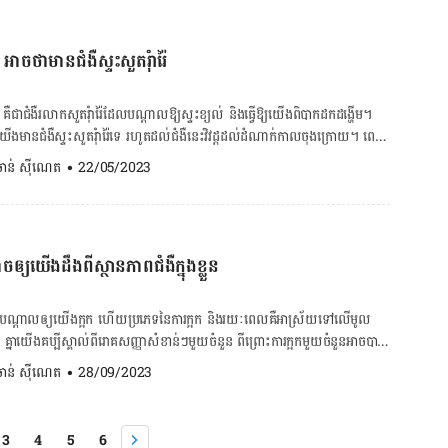
​អាហារូបត្ថម្ភ​ ដែល​អាច​នាំ​ឲ្យ​យើង​ងាយ​​វិវដ្ត​ទៅ​ជា​ការ​ឆ្លង​មេរោគ​។ ចំណែក​ឯ​​ជំងឺ​
ម ៥ ផ្លែ​ឬ​ច្រើន​ជាង​នេះ​ក្នុង​មួយ​សប្ដាហ៍​ ក៏​ជួយ​កាត់​បន្ថយ​ការ​ហានិភ័យ​នៃ​ការ​វិវត្ត​ទៅ​
សួត​ដែល​បង្ក​ដោយ​មេរោគដូច​គ្នា​។ អាប់សែ​សួត​​បង្ក​ឡើង​ដោយ​កត្តា​ផ្សេង​
​ដែរ។ មើម​ឆៃថាវក្រហម៖មើម​ឆៃថាវ​ក្រហម​ផ្ដល់​អត្ថ​ប្រយោជន៍​ដល់​មុខ​ងារ​សួត បញ្ចុះ​
កើត​ឡើង​ដោយ​កត្តា​ផ្សេង​ៗ​​ក្រៅ​ពី​ការ​ឆ្លង​មេរោគ​​​ ដែល​ចាប់ផ្ដើម​ពី​ខាង​ក្នុង​សួត​តែ​ម្ដង​
ាចថាមានជំងឺស្ទះសួតរុំារ៉ៃ
រ​ស្រូប​យក​អុកស៊ីសែន​ផង​ដែរ។ ការណ៍​នេះ​ក៏​ដោយ​សារ​តែ​វា​សម្បូរ​ទៅ​ដោយ​វីតាមីន​
។ មូលហេតុ​បង្ក​មាន​ដូច​ជា៖​ ស្ទះ​ផ្លូវ​ដង្ហើម​ធំ​ៗ​នៅ​ក្នុង​សួត ជំងឺ​ដែល​កើត​ឡើង​រួម​គ្នា​នៅ​ក្នុង​សួត […]
ក​កម្ពស់​សុខភាព​សួត​ដូច​ជា​ម៉ាញេស្យូម​ និង​ប៉ូតាស្យូម។ ផ្លែ​ល្ពៅ៖ ផ្លែ​ល្ពៅ​គឺ​សម្បូរ​ទៅ​
s ដែល​មាន​ទំនាក់​ទំនង​ល្អ​​នឹង​មុខ​ងារ​សួត។ សារធាតុ​Carotenoids ក៏​មាន​
 គឺជាជំងឺរលាកសួតរុំារ៉ៃដែលបណ្តាលឱ្យស្ទះខ្យល់ និង​​ធ្វើឱ្យយើង​ពិបាក​ដក​ដង្ហើម។
​ និង​ប្រឆាំង​ពី​ការ​រលាក​ផង​ដែរ។ ផ្លែ​ប៉េងប៉ោះ៖ គឺ​ជា​ប្រភព​បន្លែ​​សម្បូរ​ដោយ​សារធាតុ
ងមានជំងឺ​ស្ទះសួតរុំារ៉ៃទេ រហូតដល់ជំងឺ​នេះ​វិវដ្ដ​ដល់ដំណាក់កាលចុងក្រោយ។ ពេល
rotenoid ដែលជួយ​​ឱ្យ​មុខ​ងារ​សួត​ប្រសើរ​ឡើង​ ហើយ​​ក៏​ជួយ​កាត់​បន្ថយ​អាការៈ​​នៃ​
ហត់ ឬមិនសូវមានកម្លាំង​ដោយសារ​យើង​ចាស់​​ជាងមុនប៉ុណ្ណោះ។ តើជំងឺស្ទះសួតររុំារ៉ៃ
. ចាន់ ស៊ីណេត
•
22/05/2023
វ​ដង្ហើម។ បន្លែ​បៃតង៖ ដូច​ជា​ស្ពៃ​តឿ ផ្ទី​ និង​ខាត់​ណា ​ជា​ប្រភព​បន្លែ​ដែល​សម្បូរ​ដោយ
ាស្យូម កាល់ស្យូម​និង​វីតាមីន។ សារធាតុ​ចិញ្ចឹម​ទាំង​នេះ​មាន​ឥទ្ធិពល​ប្រឆាំង​ការ​
ចជា៖ ហត់ជាពិសេស
ម​ដែល​អាច​ជួយ​កាត់​បន្ថយ​ការ​រលាក​សួត​ និង​ជួយ​សុខភាព​ទូ​ទៅ។ ២.អាហារ​​គួរ​
ល អាច​បង្ក​ឲ្យ​ចាល់​សារធាតុ​រាវ​ក្នុង​រាង​
ងឺ​សួត​ឆាប់​ហត់​។ អ្នកមាន​ជំងឺ​សួត​គួរ​កម្រិត​ការ​ញ៉ាំអំបិល​ មិន​ត្រូវ​លើស​ពី​៣០០ មីលី​
ភាព​ជំងឺ​​​​​​​​​​​​​​​​​​​​​​​​​​​​​​​​​​​​​​​​​​​​​​​​​​​​​​​​​​​​ក្នុងខ្លួន
ែលបំផ្លាញសួត និងផ្លូវដង្ហើមយូរអាច​
​គ្នា​ដែរ គួរ​ពិនិត្យ​ស្លាក​សញ្ញា​រាយ​មុខគ្រឿង​ផ្សំ​លើ​ផលិត​ផល​ដែល​យើង​ទិញ​ញ៉ាំ ដើម្បី​
ះសួត​រ៉ាំរ៉ៃ។ យើងអាចការពារ ឬកាត់បន្ថយការកើតជំងឺស្ទះ​សួតរុំារ៉ៃដោយ៖ បញ្ឈប់
​ច្រើន​។​ ផលិត​ផល​​ធ្វើ​ពី​ទឹក​ដោះ៖ ផលិត​ផល​ទាំង​នេះ​ធ្វើ​ឲ្យ​រាង​កាយ​បង្កើន​បរិមាណ​
​បណ្ដាល​ឲ្យ​យើង​ក្អក​ ហើយ​ប្រភេទ​នៃ​ការ​ក្អក​ និង​រយៈពេល​​គឺ​អាស្រ័យ​ទៅ​លើ​មូល
គ្នា​យើង​គប្បី​ស្គាល់​ពី​រោគសញ្ញា​សំខាន់​ៗ​មួយ​ចំនួន ពីព្រោះ​ការ​ក្អក​មួយ​ចំនួន​​អាច​បាត់​
ជំងឺនៅដំណាក់​​ស្រាល ឬដំបូងអាចទប់ស្កាត់​ជំងឺពី​ការវិវឌ្ឍ​ទៅ​ជាធ្ងន់ធ្ងរ។ អត្ថបទពាក់
​ប្រភេទ​នៃ​ការ​ក្អក​ផ្សេង​ទៀត ត្រូវការ​ការ​ព្យាបាល​​ត្រឹម​ត្រូវ​​។ ១. ក្អក​ស្លេស្ម
. ចាន់ ស៊ីណេត
•
28/09/2023
ណ្ដាល​មក​ពី​​ជំងឺ​រលាក​ទង​សួត ដោយ​សារ​តែ​ផ្លូវ​ដង្ហើម​មាន​សភាព​ហើម​ និង​បង្កើត​ជា​
ម្មណ៍ឆេវឆាវ ធ្លាប់ទេពេល​កណ្តាស់ធ្វើឲ្យឈឺខ្នង? នេះជាមូល
ួយ​ប្រភេទ​នេះ​បង្ក​ឡើង​ដោយ​វីរុស និង​ធ្វើការ​វិវត្ត​ក្រោយ​ពេល​ដែល​យើង​មាន​ជំងឺ​គ្រុន​
ហេតុ និងវិធីការពារ កុំចេះតែធ្វើហី! ពណ៌ទឹកសម្បោរ ក៏អាចបញ្ជាក់ពីបញ្ហាសុខភាពដែរ ប្រយ័ត្ន! […]
ាក​ទង​សួត​ស្រួចស្រាល់។ យ៉ាង​ណា​មិញ យើង​អាច​នឹង​មិន​​មាន​ក្អក​ស្លេស្ម​នៅ​ប៉ុន្មាន​
3
4
5
6