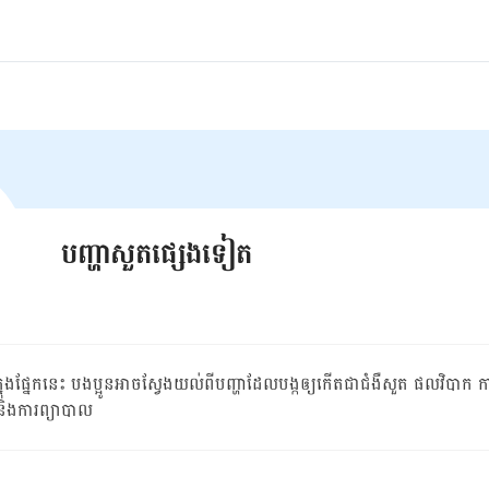
បញ្ហាសួតផ្សេងទៀត
ុង​ផ្នែក​នេះ ​បងប្អូន​អាច​ស្វែងយល់​ពី​បញ្ហា​ដែល​បង្ក​ឲ្យ​កើត​ជា​ជំងឺ​សួត ​ផលវិបាក ​ក
និង​ការ​ព្យាបាល