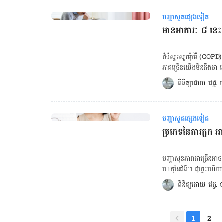
សុខភាព​ទ្រុឌទ្រោម​ និង​កង្វះ
។ គ្នា​យើង​ដែល​ញ៉ាំ​ផ្លែ​ប៉ោ
រលាក​សួត ក៏​អាច​​នាំ​ឲ្យ​កើត​ជា​អាប់សែ​
បញ្ហាសួតផ្សេងទៀត
ជាជំងឺស្ទះដង្ហើមរ៉ាំរ៉ៃ ផង
ៗ​ ចំពោះ​អាប់សែ​ប្រភេទ​​នេះ 
មានអាការៈ ៨ នេះ អ
សម្ពាធ​ឈាម​ និង​បង្កើន​កា
និង​សារធាតុ​ចិញ្ចឹម​​ជួយ​លើ
ដោយ​សារធាតុ​ carotenoid
ជំងឺស្ទះសួតរុំារ៉ៃ (COPD)
សារធាតុ​ប្រឆាំង​អុកស៊ីតកម្ម
ភាគច្រើនយើងមិនដឹងថា យើ
lycopene និង​​សារធាតុ​ca
ខ្លះយើងគ្រាន់តែគិតថាយើង
ពិនិត្យដោយ 
វេជ្ជ
ជំងឺ​សួត​ និង​ការ​រលាក​ផ្លូ
មានអាការៈអ្វីខ្លះ? ស្វែងយល់ពីជំងឺហឺត ចុចទីនេះ កម្មវិធីពិនិត្យជំងឺបម្រុងទឹកនោមផ្អែមអនឡាញ ចង់គណនា
carotenoids ជាតិ​ដែក ប៉ូត
រង្វាស់ចង្វាក់បេះដូង ចុចទីនេះ! រោគសញ្ញា និងអាការៈរបស់ជំងឺស្ទះសួតរ៉ាំរ៉ៃអាចមានដូ
រលាក​ និង​ប្រឆាំង​អុកស៊ីតកម្
អំឡុងពេលហាត់ប្រាណ ឮសូរសម្លេងពេលដកដង្ហើម តឹងទ្រូង ក្អករុំារ៉ៃដែលមានស្លេស្មថ្លា ពណ៌ស លឿង ឬ
ជៀស​វាង​ប្រសិន​បើ​គ្នា​យើង​មាន​បញ្ហា​សួត អាហារ​ប្រៃ៖ សូដ្យូម​ ឬ​អំបិ
បញ្ហាសួតផ្សេងទៀត
បៃតង ឆ្លងមេរោគផ្លូវដង្ហើមញឹកញាប់ គ្មានកម្លាំង ស្រកទម្ងន់ដោយគ្មានមូលហេតុ ហើមកជើង ប្រអប់ជើង ឬជើង
កាយ ដែល​អាច​នាំ​ឲ្យ​អ្នក​ជំ
ប្រភេទ​នៃ​ការ​ក្អក អាច​ឲ្យ​យើង​ដឹង​ពី​ស្ថាន
[embed-health-tool-heart-rate] ការប៉ះពាល់នឹងសារធាតុដ
ក្រាម​ក្នុង​មួយ​ពេល​ទេ។ ដូច
បណ្តាលឱ្យយើង​​កើតជំងឺ​ស្ទ
ដឹង​ច្បាស់​ថា​មិន​មាន​អំបិល
ការជក់បារី កុំជក់បារី ចៀសវាង​ការស្រូបផ្សែងបារី ចៀសវាង​ការប៉ះពាល់ ឬស្រូបផ្សែង ឬចំហាយគីមី ឬធូលីដី
បញ្ហា​សុខភាព​ជា​ច្រើន​អាច
ស្លេស្ម […]
ជាដើម ជំងឺស្ទះសួតរុំារ៉ៃព្យាបាលមិនជាទេ តែបើយើងសង្កេតថាមានរោគសញ្ញា ឬអាការៈដូចខាង​លើត្រូវ​ទៅ​ពិនិត្យ
ហេតុ​នៃ​ជំងឺ​។ ដូច្នេះ​ហើយ​ 
ជាបន្ទាន់ ព្រោះការព្យាបាល
ទៅ​វិញ​ដោយ​ខ្លួន​ឯង ខណៈ​ដែល
ពិនិត្យដោយ 
វេជ្ជ
ព័ន្ធ៖ ព្រឺរងា ហៀរសំបោរ ល្ហិតល្ហៃពេលផ្តាសាយ មិនមែនដោយសារមេរោគទេ គឺព្រោះតែ… គ្រូពេទ្យ បក
អាការៈ​ក្អក​ស្លេស្ម​​ អាច​ប
ស្រាយបញ្ហាវះកាត់សម្រាលរួចឈឺក្បាល និងអារ
ស្លេស្ម។ ជាក់​ស្ដែង​ ជំងឺ​ម
ផ្ដាសាយ ដែល​ហៅថា​ជំងឺ​រល
1
2