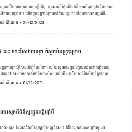
ឺច្រាលទឹកអាស៊ីដក្រពះ៖ កើតឡើងនៅពេលដែល
សួតយើងមានសុខភាពល្អឡើងវិញ ព្រោះរាល់ថ្ងៃយើងរងនឹងការបំពុល​ក្នុងបរិយាកាស​​​
ចូលទៅក្នុងបំពង់ក។ លទ្ធផលអាច​ជាការរលាករ៉ាំរ៉ៃនៅក្នុងបំពង់កដែលនាំឲ្យក្អកបាន។
ផលផ្សេងៗ។ យើងគួរសម្អាតសួតតាមវីធីណាខ្លះ? យើងអាចសាកល្បងវិធី
ោគដែលប៉ះពាល់ដល់ប្រព័ន្ធដង្ហើម ដូចជាមេរោគបង្កជាជំងឺរលាកសួត គ្រុនផ្ដាសាយ
ិដូចខាងក្រោម៖ ១. ស្រូបចំហាយទឹកក្តៅឧណ្ហៗ ការស្រូប​​ចំហាយ​ទឹកក្តៅឧណ្ហៗ​
. ចាន់ ស៊ីណេត
•
29/12/2023
បណ្ដាលឲ្យមានការកើតជំងឺក្អកបានដែរ តែវានឹងបាត់ទៅវិញក្នុងរយៈពេលណាមួយ។
យធ្វើឱ្យស្លេស្មរាវ និង​ជួយសម្អាត​ជាតិ​ស្លេស្ម​ចេញពី​សួត​។ ២. ញុំាតែបៃតង តែបៃតង
ង្កឲ្យសួតរបស់យើងជួបប្រទះ នឹងការរលាកមួយរយៈពេល។ ការប្រើថ្នាំបញ្ចុះ
ាំងអុកស៊ីតកម្មដែលអាចកាត់បន្ថយការរលាក។ លើសពីនេះ​ទៅ​ទៀត ការស្រាវជ្រាវ
សម្ពាធឈាម​មួយ​ចំនួន ជាទូទៅសម្រាប់អ្នកជំងឺលើសឈាម និងជំងឺខ្សោយបេះដូង ត្រូវ
ែបៃតងអាចជួយការពារ​ជាលិកាសួត​ពីផល​ប៉ះពាល់​ដោយសារស្រូបផ្សែងទៀត​ផង។ ៣.
ដែមានចំនួនអ្នកកើតតិច។ ជំងឺមហារីកសួត៖ ជំងឺមហារីកសួតក៏បង្ហាញ
 ការហាត់ប្រាណបែបអេរ៉ូប៊ីកដូចជា ជិះកង់ ហែលទឹក ដើរ និងរាំជាដើម​​ អាចជួយ
ែរ។ ឈានដល់ដំណាក់កាលមហារីក សួតទទួលការវាយប្រហារខ្លាំង និងសភាព
៤ នេះ ទោះវីរុសវាយលុក ក៏សួតមិនទ្រុឌទ្រោម
្កើនកម្រិតអុកស៊ីសែនក្នុង​ឈាម និងផ្តល់អត្ថប្រយោជន៍ច្រើនដល់សុខភាព។ ប្រសិនបើ
 រោគសញ្ញាមហារីកសួត ដែលកាន់តែធ្ងន់ធ្ងរនោះ គឺក្អកមានឈាម មានក្លិន […]
 (COPD) ឬជំងឺហឺត យើងត្រូវពិគ្រោះជាមួយគ្រូពេទ្យ​ជំនាញ​ជា​​មុន មុនពេលចាប់ផ្តើម
កដង្ហើមវែងៗ
រូវ​ការ​អុកស៊ីសែន​ដើម្បី​ដំណើរ​ការ ហើយ​សួត​មាន​តួនាទី​ជួយ​យើង​ដក​ដង្ហើម​ចេញ​
​បណ្តេញ​ជាតិពុល​ចេញពី​សួត​​​​បាន។ យើងអាច​ចាប់​ផ្តើម​ដោយ​ដកដង្ហើមចូលតាម
្ងៃ។ ជា​ទូទៅ សួត​មាន​សារសំខាន់​ណាស់​សម្រាប់​យើង ហើយ​កាន់​តែ​សំខាន់​ក្នុង​ពេល​មាន​
ួចបញ្ចេញ​ខ្យល់​វិញ​តាម​មាត់​យឺតៗ។ ចង់គណនា BMR ចុចទីនេះ! ចង់
វ​ដង្ហើម​ទៀត ហេតុ​នេះ​ហើយ​យើង​គួរ​មាន​ទម្លាប់​ថែ​សួត ៤ យ៉ាង ដើម្បី​ជួយ​សួត​មាន​សុខ
. ចាន់ ស៊ីណេត
•
01/12/2021
រង្វាស់ចង្វាក់បេះដូង ចុចទីនេះ! ចង់គណនា
ក៏​មិន​សូវ​ប៉ះពាល់​ធ្ងន់ធ្ងរ។ កម្មវិធីពិនិត្យ​គ្រោះថ្នាក់ជំងឺកូវីដ-១៩ អនឡាញ ១. ឈប់​ជក់​
ញ៉ាំអាហារប្រឆាំងនឹងការរលាក ប្រសិនបើផ្លូវ​ដង្ហើម​យើង​រលាក​ យើងអាច​​ថប់​ដង្ហើម
ម្លាប់​ថែ​សួត​សំខាន់​បំផុត​ដែល​គ្នា​យើង​អាច​ធ្វើ​បាន​សម្រាប់​សួត​យើង​មាន​សុខភាព​ល្អ។
ំង​នឹងការរលាក​ដូចជា ប៊្លូបឺរី សារីព្រៃ ក្រូច ឆឺរី ប្រូខូលី សូកូឡា​ខ្មៅ ត្រីសាល់ម៉ុន
១ នៃ​ជំងឺ​មហារីក​សួត ក៏​ដូច​ជា​ជំងឺ​ស្ទះ​សួត​រ៉ាំរ៉ៃ (COPD) និង​ជំងឺ​សួត​ដទៃ​ទៀត​ដែរ។
ែស្លឹកបៃតង ប្រេងអូលីវ និងសណ្តែកជាដើម សុទ្ធ​តែ​អាចជួយកាត់បន្ថយការរលាក
​អាច​កាត់​បន្ថយ​កត្តា​ប្រឈម​បាន​យ៉ាង​ច្រើន​ពី​ការ​បង្ក​ជំងឺ​ដំបូង និង​ការ​ស្លាប់​មុន​
​ស្រួល។ ​ ៦. បញ្ឈប់ការជក់បារី ជាតិនីកូទីន និងផ្សែងបារីមិនត្រឹមតែធ្វើឱ្យ
ាំរ៉ៃ​​​​​​​​​​​​​​​​​​​​​​​​​​​​​​​​​​​​​​​​​​​​​​​​​​​​​​​​​​​​​​​​​​​​​​​​​​​​​​​​​​​
​ធ្វើ​ឲ្យ​យើង​ប្រឈម​នឹង​ជំងឺ​បេះដូង និង​ដាច់​សរសៃ​ឈាម​ខួរ​ក្បាល​ផង​ដែរ។ ២. ហាត់​
មទាំងធ្វើឱ្យយើង​ប្រឈមនឹង​ការ​ឆ្លងមេរោគ […]
​ប្រាណ ពិសេស​លំហាត់​ប្រាណ​បែប aerobic គឺ​សំខាន់​ណាស់​សម្រាប់​សុខភាព​ផ្លូវ​
​មួយ​ក្នុង​ចំណោម​ហេតុ​ផល​ទូទៅ​បំផុត​ដែល​មនុស្ស​មួយ​ចំនួន​ទៅ​ជួប​គ្រូពេទ្យ​សួត​គឺ​
៉ៃ ជា​ជំងឺ​រលាក​សួត​ ដែល​រារាំង​លំហូរ​ខ្យល់​ចេញ​​ពី​សួត។ ជំងឺ​នេះ​​មាន​​រោគសញ្ញា​ផ្សេង​ៗ