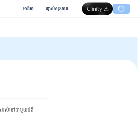
មាតិកា
រង្វាស់​សុខភាព
ារ​រស់​នៅ​ជា​មួយ​ជំងឺ