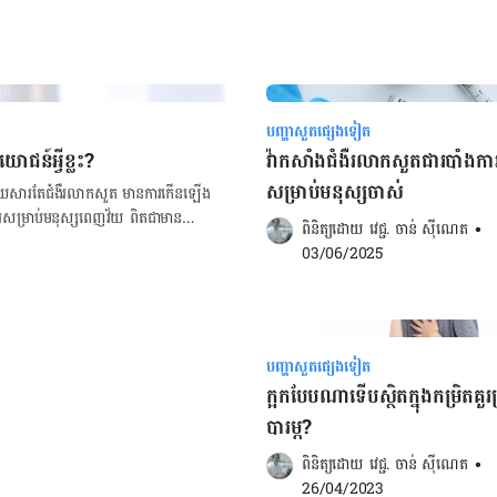
បញ្ហាសួតផ្សេងទៀត
ោជន៍អ្វីខ្លះ?
វ៉ាកសាំងជំងឺរលាកសួតជារបាំងការព
សម្រាប់មនុស្សចាស់
ពដោយសារតែជំងឺរលាកសួត មានការកើនឡើង
ការសម្រាប់មនុស្សពេញវ័យ ពិតជាមាន
ពិនិត្យដោយ 
វេជ្ជ. ចាន់ ស៊ីណេត
•
ងប្រព័ន្ធភាពស៊ាំ ការពារយើងពីការឆ្លងមេរោគ
03/06/2025
-health-tool-
ជំងឺរលាកសួត អាចជួយឱ្យរាងកាយបង្កើតនូវ
ាក់តេរី pneumococcus។ បន្ថែមពីលើការ
ដៃញឹកញាប់ ពាក់ម៉ាសក្នុងរដូវផ្តាសាយ
ើមរ៉ាំរៃ
បញ្ហាសួតផ្សេងទៀត
ក្អកបែបណាទើបស្ថិតក្នុងកម្រិតគួរ
បារម្ភ?
តប្រែប្រួលអាស្រ័យលើអាយុ និងស្ថានភាព
លការចាក់វ៉ាក់សាំងនេះ ស្របពេលដែលអ្នក
ពិនិត្យដោយ 
វេជ្ជ. ចាន់ ស៊ីណេត
•
ួលការវ៉ាក់សាំងមុនអាយុដែលបានកំណត់នេះ
26/04/2023