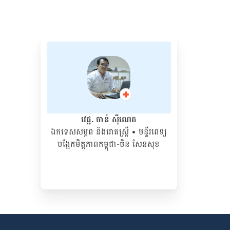
វេជ្ជ. ចាន់ ស៊ីណេត
ឯកទេសសម្ភព និងរោគស្ត្រី
• ម​ន្ទីរពេទ្យ
បង្អែកមិត្តភាពកម្ពុជា-ចិន សែនសុខ