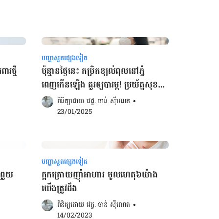
បញ្ហាសួតផ្សេងទៀត
ារថ្មី
ប៉ុន្មានថ្ងៃនេះ កម្រិតខ្យល់ពុលនៅភ្នំ
ពេញកើនឡើង គួរឲ្យបារម្ភ! ប្រយ័ត្នសុខ
ភាពផង!
ពិនិត្យដោយ 
វេជ្ជ. ចាន់ ស៊ីណេត
•
23/01/2025
បញ្ហាសួតផ្សេងទៀត
ព្រួយ
ក្អកក្រោយញ៉ាំអាហារ មូលហេតុ៦យ៉ាង
យើងត្រូវដឹង
ពិនិត្យដោយ 
វេជ្ជ. ចាន់ ស៊ីណេត
•
14/02/2023