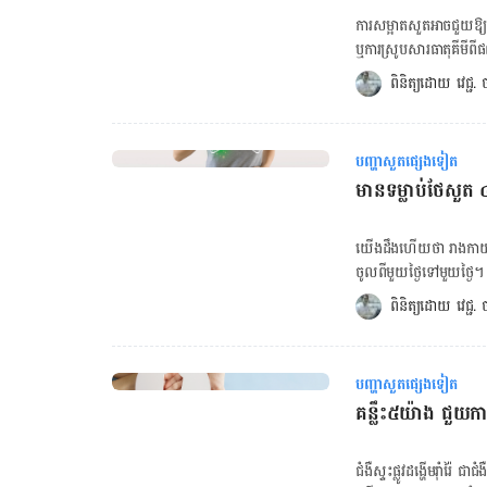
ឬផ្សែងដែលមានសារធាតុពុលប៉ះពាល់ដល់សួត។ ជំង
ការសម្អាតសួតអាចជួយឱ្យ
អាស៊ីដត្រលប់ពីក្រពះ និង
ឬការស្រូបសារធាតុគីមីពីផលិត
ការឆ្លងមេរោគ៖ ការឆ្លងរ
សម្អាតសួតតាមបែបធម្មជាត
ពិនិត្យដោយ 
វេជ្ជ
ដែលកត្ដាទាំងនេះ ក៏អាច
អាចជួយ​បើក​ផ្លូវដង្ហើម ជួ
ប៉ុន្ដែយ៉ាងណាក៏ដោយ វាអាចប
ផ្ទុកទៅដោយសារធាតុប្រឆ
សម្ពាធឈាម៖ ថ្នាំបញ្ចុះ
មួយចំនួនបានបង្ហាញ​ថាត
បានគេដឹងថាបណ្តាលឲ្យក្អករ៉ាំរ៉ៃបាន ប៉ុន្
បញ្ហាសួតផ្សេងទៀត
ហាត់ប្រាណឱ្យបានទៀងទាត់
រោគសញ្ហាដោយការក្អកដ
មានទម្លាប់ថែសួត 
ពង្រឹង​សមត្ថភាព​សួត បង
ធ្ងន់ធ្ងរ។ ម្យ៉ាងវិញទៀត
យើងមានជំងឺស្ទះសួតរុំារ៉ៃ
ធ្វើលំហាត់ប្រាណណាមួយ។ ចង់ស្វែងយល់បន្ថែមពីជំងឺហឺត ចុចទីនេះ! ៤. ដកដង្ហើមវែងៗ ការដ
យើង​ដឹង​ហើយ​ថា រាងកាយ​ត្
កន្លះម៉ោងរាល់ថ្ងៃអាចជួយ
ចូល​ពី​មួយ​ថ្ងៃ​ទៅ​មួយ​ថ
ច្រមុះឱ្យវែងតាមដែលអាចធ្វើទៅបាន រ
វីរុស​វាយ​លុក​សុខភាព​ផ្លូ
ពិនិត្យដោយ 
វេជ្ជ
ពិនិត្យសុខភាពប្រព័ន្ធរំលាយអាហារ ចុចទីនេះ! ចង់គណនា
ភាព​ល្អ ទោះ​ឆ្លង​វីរុស​ចូល​
មហារីកសួត ចុចទីនេះ! ៥. 
បារី ការ​ឈប់​ជក់​បារី​ជា​ទ
និងណែន​​ទ្រូង។ អាហារ​​ប្រឆា
ការ​ជក់​បារី ជា​មូលហេតុ​ទី
រមៀត ខ្ញី ទឹកឃ្មុំ បន្ល
បញ្ហាសួតផ្សេងទៀត
តាម​រយៈ​ការ​ឈប់​ជក់​បារី យើង
និងជួយឱ្យយើង​ដកដង្ហើម​បាន
គន្លឹះ​៥​យ៉ាង ជួយការពារ​​សួត​ពី​ជំងឺ​​ស្ទះ​ផ្លូវ​ដង្ហើម​រ៉
អាយុ។ ការ​ជក់​បារី​ក៏​អាច
មុខងារសួតចុះខ្សោយទេ ថែ
ប្រាណ​ទៀង​ទាត់ ការ​ហាត់
ដង្ហើម​របស់​យើង។ មូល​ហេតុ
​ជំងឺ​ស្ទះ​ផ្លូវ​ដង្ហើម​រ៉ាំរ