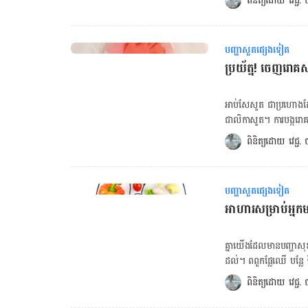
ពិនិត្យដោយ 
វេជ្ជ
ដើម​។ ចង់គណនា BMR ចុចទីនេះ! ចង់គណនា BMI ចុចទីនេះ! ចង់គណនារង្វាស់ចង្វាក់បេះដូង ចុចទីនេះ!
កុំ​ជក់​បារី ការ​ជក់​បារី​ជា​កត
ចង់ពិនិត្យសុខភាពប្រព័ន្ធរំ
ខ្យល់ និង​ធ្វើ​ឲ្យ​ពិបាក​ដក​
សញ្ញា​​បញ្ជាក់​ថា​ សួត​របស
ទង​សួត​រ៉ាំរ៉ៃ។ យូរ​ៗ ទៅ​ផ្
ជំងឺ​ហឺត រលាក​ទង​សួត រ
បញ្ហាសួតផ្សេងទៀត
ចង់គណនា BMR ចុចទីនេះ! ចង់គណនា BMI ចុចទីនេះ! ចង់គណនារង្វាស់ចង្វាក់បេះដូង 
ប្រយ័ត្ន! ចេញ​រោគសញ
ពិនិត្យសុខភាពប្រព័ន្ធរំល
ក្នុង​ផ្ទះ ឬ​កន្លែង​ធ្វើ​ការ​
ច្រើន។ ម៉្យាង​វិញ​ទៀត យើង​គួ
អាប់សែ​សួត ជា​ប្រហោង​​​ដែល
ដើម្បីការពារសុខភាព​ផ្លូវ​ដ
ជាលិកា​សួត​។ ការ​បង្ក​រោគ​​
ធ្វើ​សកម្មភាព​រាងកាយ ឬ​ហាត
ពិត​ណាស់ អាប់សែ​សួត​​​ពិបាក
ពិនិត្យដោយ 
វេជ្ជ
ឆ្លង​មេរោគ មិន​ថា​ជំងឺ​ផ្ដ
ប្រសិនបើ​​អាប់សែ​សួត​មាន​រ
ការពារ​ប្រព័ន្ធ​ផ្លូវ​ដង្ហើម​ដោយ៖ លាង​ដៃ​ជាមួយ​សាប៊ូ​នឹង​ទឹក​ស្អាត ឬ​អាច​ប្រើ​អាល់កុល ឬ​ជែល​ល
ប៉ុន្តែ​បើ​លើស​ពី​នេះ អាច​
ញឹក​ញាប់ តាម​ដែរ​អាច​ធ្វើ​ទៅ​បាន។ ចៀស​វាង​កន្លែង​មាន​មនុស្ស​ច្រើន (ពិសេស ក្នុ
នៃ​អាប់សែ​សួត​ គឺ​ក្អក​ស្លេស
ដុស​សម្អាត​ធ្មេញ​ឲ្យ​បាន​យ៉ាង
បញ្ហាសួតផ្សេងទៀត
ខ្យល់​ដង្ហើម​មិន​ល្អ​ ក្ដៅ​ខ្លួន​​ចាប់​ពី​៣៨,៣​អង្សាសេ ឬ​លើស​ពី​នេះ​ ឈឺ​ទ្រូង​ ហត់ បែក​ញើស​ខ្លាំង​ជ្រុល ឬ​បែក​
អាហារ​សម្រាប់អ្នក​​ម
ញើស​ពេល​យប់​ ស្រក​ទម្ងន់​ អស់កម្លាំង​ ចង់គណនា BMR ចុចទីនេះ! ចង់គណនា BMI ចុចទីនេះ! ចង់
គណនារង្វាស់ចង្វាក់បេះដូង ចុចទីនេះ! ចង់ពិនិត្យសុខភាពប្រព័ន្ធរំលា
បណ្ដាល​មក​ពី​មូលហេតុ​អ្វី
គ្នា​យើង​ដែល​មាន​បញ្ហា​សុខភា
ផ្សេង​ទៀត​ ។ អាប់សែ​បង្ក​ដោ
ដល់​។ ពពួក​ផ្លែ​ឈើ បន្លែ ទ
សួត​នេះ​ដែរ​ ពីព្រោះ​អ្នក​ដ
ដែរ។ ខាង​ក្រោម​នេះ​គឺ​ជា​រ
ពិនិត្យដោយ 
វេជ្ជ
វិបាក​ទាំង​នេះ​អាច​បង្កើន​ឱក
១.អាហារ​ល្អ​សម្រាប់​សុខភាព​សួត ផ្លែ​ប៉ោម៖ ផ្លែ​ប៉ោម​មាន​សារធាតុ​ប្រឆាំង​នឹង​អុកស
។ ម្យ៉ាង​វិញ​ទៀត​ អ្នក​ដែល​ញ
ប៉ោម​​​អាច​ជួយ​សម្រួល​អាកា