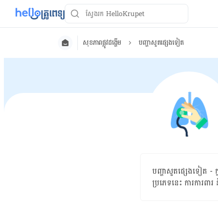
សុខភាពផ្លូវដង្ហើម
បញ្ហាសួតផ្សេងទៀត
បញ្ហា​សួតផ្សេង​ទៀត​ - ក្ន
ប្រភេទ​នេះ ការការពារ​ 