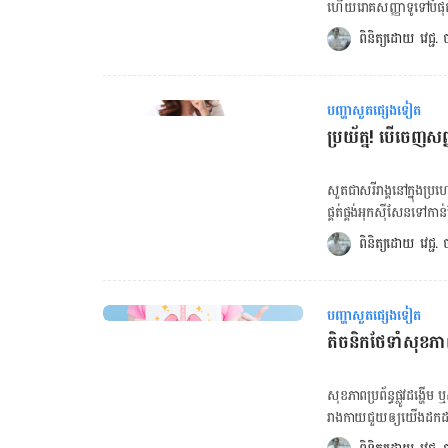
ថា ពួក​គេ​មាន​អារម្មណ៍​ថា
ហើយ​រោគសញ្ញា​ទូទៅ​បំផុត​គឺ
យើង​អាច​ហ្វឹក​ហាត់​សួត​របស់​
ស្ងួត​ជាប់​រហូត ការ​បង្ក​រោគ​លើ​ទ្រូង តឹង​ទ្រូង និង​អ
ពិនិត្យដោយ 
វេជ្ជ
បាច់​ណាស់​ដែល​យើងគួរ​ដឹង​ពី
ខ្ពស់​ក្នុង​ការ​កើត​ជំងឺ​មួយ
ពេល​ទៅ​ពិនិត្យ​សុខភាព។ ក្
ការពារ​សួត​​ឲ្យ​មាន​សុខភាព​ល្
ទៅ​នឹង​ជំងឺ​ស្ទះ​សួត​រ៉ាំរ
ឈប់​ជក់​បារី​ ជា​រឿយ​ៗ ការ​ជក
មុន និង​អាច​ព្យាបាល​ទាន់​ពេ
បញ្ហាសួតផ្សេងទៀត
អាច​វិវត្ត​ទៅ​ជា​បញ្ហា​ផ្លូវ​
នានា ជា​ពិសេស​ក្នុង​ពេល​នេ
ប្រយ័ត្ន! បើចេញ​សញ្ញា​ទាំង​៧​នេះ​​​​​
ដង្ហើម​ យើង​គប្បី​បញ្ឈប់​ការ​ជក់បារី​​ឲ្យ
យើង​គួរ​ធ្វើ​មាន​ដូច​ជា៖ 
BMI ចុចទីនេះ! ចង់គណនារង្វាស់ចង្វាក់បេះដូង ចុចទីនេះ! ចង់ពិនិត្យសុខភាពប្រព័ន្ធរំលាយអាហារ ចុចទីនេះ!
ញាប់ តាម​ដែរ​អាច​ធ្វើ​ទ
២. លំហាត់​ប្រាណ​ដកដង្ហើម
សួត​ជា​សរីរាង្គ​នៅ​ក្នុង​ប្រ
ការ​ហាត់​យូហ្គា​​ក៏​​ជួយ​​ឲ្
ផ្គត់ផ្គង់​អុកស៊ីសែន​​ទៅ​
សម​សួន​ក្នុង​ពេល​តែ​មួយ​។ [embed-health-tool-bmi] ៣. គ្រប់គ្រង​កម្រិត​ស្រ្តេស​ ការ​គ្រប់គ្រង​សុ
សង្កេត​ឃើញ​សញ្ញា​ព្រមាន​ និ
ពិនិត្យដោយ 
វេជ្ជ
ផ្លូវ​ចិត្ត​ឲ្យ​បាន​ល្អ​ ក៏​អ
រយៈពេល​ពី​៣​ ទៅ​៤​សប្ដាហ៍​ ​
កម្រិត​ស្តេ្រស​ខ្ពស់​ អាច​បង្ក​ជា​
សួត (Pneumonia) និង​ជំងឺ​ហឺ
នៅ​​​ក្នុង​ផ្ទះ​ គ្នា​យើង​
ស្លេស្ម​ច្រើន​ ជាមួយ​គ្នា​នេ
ប៉ុណ្ណោះ​។ ប៉ុន្តែ គុណភាព​ខ្យ
បញ្ហាសួតផ្សេងទៀត
ឬ​គ្រុន​ក្ដៅ​។ ស្លេស្ម​ជា​​ក
យើង​គប្បី​ប្រើប្រាស់​ម៉ាស៊ី
តិចនិកថែទាំសុខភាព
ស្លេស្ម​ច្រើន​ជ្រុល​​ពេញ​មួយ​
និង​ធ្វើ​ឲ្យ​រាងកាយ​សមសួ
ដង្ហើម​តឹង​ៗ​ក្នុង​ទ្រូង​ នៅ​ព
ការ​ដើរ​ ឬ​ហែល​ទឹក​ […]
ដង្ហើម​តឹង​ៗ ដែល​នេះ​ក៏​អា
សុខភាព​ប្រព័ន្ធ​ផ្លូវ​ដង្ហើ
ទូទៅ​មាន​ប្រភព​មក​ពី​សួត​តែ
រាងកាយ​ជួយ​ឲ្យ​យើង​ដក​ដង្ហើ
ទ្រូង ឬ​ជំងឺ​សួត​ផ្សេង​ទៀ
ដូច​ជំងឺ​កូវីដ-១៩​ទៀត គ្នា​យ