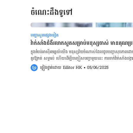
ចំណេះដឹងទូទៅ
បញ្ហាសួតផ្សេងទៀត
វ៉ាក់សាំងជំងឺរលាកសួតសម្រាប់មនុស្សចាស់ មានគុណប្រយ
ក្នុងតំបន់អាស៊ីអាគ្នេយ៍យើង មនុស្សវ័យចំណាស់ដែលជួបបញ្ហាសុខភា
គួរឱ្យកត់ សម្គាល់ ហើយដើម្បីបញ្ចៀសបញ្ហាមួយនេះ ការចាក់វ៉ាក់សាំងបង្
សារៈសំខាន់ណាស់។ ជាក់ស្តែង វ៉ាក់សាំងបង្ការជំ​ងឺ​រលាកសួត អាចជួយពង្រឹ
ផ្ទៀងផ្ទាត់ដោយ 
Editor HK
•
05/06/2025
ធ្ងន់ធ្ងរដូចជា ជំងឺរលាកសួត រលាកស្រោមខួរ និងការឆ្លងមេរោគតាមចរន្តឈាមជាដើម។ [embed
bmr] យើងអាចការពារជំងឺរលាកសួតដោយវិធីណា? ការចាក់វ៉ាក់សាំងបង្ការ
ការឆ្លើយតបនៃប្រព័ន្ធភាពស៊ាំ ដោយជំរុញការផលិតអង់ទីក័រប្រឆាំងនឹងប
ចាក់ថ្នាំបង្ការជំងឺរលាកសួត ការប្រកាន់នូវអនាម័យល្អ ដូចជាការលាងសម្អាត
និងជៀសវាងការជក់បារី ក៏អាចកាត់បន្ថយឱកាសនៃការឆ្លងបានយ៉ាងច្រើនដូចគ្នា។ ចុចទីនេះ ដើម្បីពិនិត្យ​ជំ​ងឺ​ស្ទះដង្ហ
តាមអនឡាញ ចុចទីនេះ ដើម្បីពិនិត្យ​ជំ​ងឺ​ហឺតតាមអនឡាញ ចង់គណនាទម្ងន់ស្រ្តីពពោះ ចុចទីនេះ! ចង់គណនាថ្ងៃមេ
ជីវិតញីទុំធ្លាក់ ចុចទីនេះ! ចង់ដឹងអត្ថន័យពណ៌ និងរូបរាងលាមកទារក ចុចទីនេះ! ពេលណាត្រូវចាក់វ៉ាក់សាំងបង្ការជំងឺ
រលាកសួត? ពេលវេលាណែនាំសម្រាប់ការចាក់វ៉ាក់សាំងការពារជំងឺរលាកសួ
សុខភាព។ មនុស្សពេញវ័យដែលមានអាយុចាប់ពី ៦៥ ឆ្នាំឡើងទៅ គួរតែទទួ
ដែលមានជំងឺរ៉ាំរ៉ៃដូចជាជំងឺទឹកនោមផ្អែម ជំងឺបេះដូង ឬជំងឺសួត គួរតែទទ