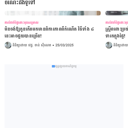
ចំណេះដឹងទូទៅ
ការថែទាំផ្ទៃពោះមុនសម្រាល
ការថែទាំផ្ទៃពោះ
មិនចង់ឱ្យកូនកើតមកមានពិការភាពពីកំណើត វិធីទាំង ៤
ស្រ្តីពពោះប្រ
នេះអាចជួយបានច្រើន!
ទារកក្នុងផ្ទៃ!
ពិនិត្យដោយ 
វេជ្ជ. ចាន់ ស៊ីណេត
•
25/03/2025
ពិនិត្យដោយ
ផ្សព្វផ្សាយពាណិជ្ជកម្ម