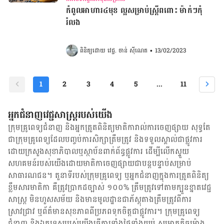
កំពូលអាហារ៤មុខ ល្អ​សម្រាប់​ស្រ្តី​ពពោះ ម៉ាក់ៗកុំ
រំលង
ពិនិត្យដោយ 
វេជ្ជ. ចាន់ ស៊ីណេត
•
13/02/2023
1
2
3
4
5
...
11
អ្នកជំនាញវេជ្ជសាស្ត្ររបស់យើង
ក្រុមគ្រូពេទ្យជំនាញ និង​អ្នក​ត្រួតពិនិត្យ​មាតិការាល់ការចេញផ្សាយ សុទ្ធតែ
ជា​ក្រុម​គ្រូពេទ្យ​ដែល​បញ្ចប់ការសិក្សាត្រឹមត្រូវ និង​ទទួល​ស្គាល់​ជាផ្លូវការ​
ដោយ​ក្រសួងសុខាភិបាលឬស្ថាប័ន​ពាក់ព័ន្ធ​ផ្លូវការ ដើម្បីលើកស្ទួយ​
សហគមន៍​របស់យើង​ដោយ​មាតិកា​ចេញផ្សាយជាបន្តបន្ទាប់សម្រាប់
សាធារណជន។ តួនាទីរបស់​ក្រុមគ្រូពេទ្យ ឬ​អ្នក​ជំនាញ​ក្នុងការ​ត្រួតពិនិត្យ​
ខ្លឹមសារ​មាតិកា គឺ​ត្រូវ​ប្រាកដ​ច្បាស់ ១០០% ត្រឹមត្រូវ​ទៅតាម​ក្បួនខ្នាតវេជ្ជ
សាស្ត្រ មិនហួសសម័យ និង​មានមូលដ្ឋាន​ជា​ភ័ស្តុតាង​ត្រឹមត្រូវ​ពី​ការ​
ស្រាវជ្រាវ ឬ​ព័ត៌មាន​សុខភាព​ពី​ប្រភព​ទុកចិត្ត​ជាផ្លូវការ។ ក្រុមគ្រូពេទ្យ
ជំនាញ និង​ឯកទេស​របស់យើង​ធ្វើការ​ទាំង​ថ្ងៃទាំងយប់ សម្រាក​តិចម៉ោង