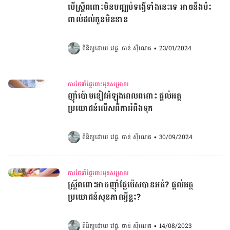
បើស្រ្តីពពោះមិនបញ្ឈប់ទង្វើទាំងនេះទេ អាចនឹងប៉ះ
ពាល់ដល់កូនមិនខាន
ពិនិត្យដោយ 
វេជ្ជ. ចាន់ ស៊ីណេត
•
23/01/2024
ការថែទាំផ្ទៃពោះមុនសម្រាល
ញ៉ាំប៉ោមខៀវអំឡុងពេលពពោះ ផ្តល់អត្ថ
ប្រយោជន៍លើសពីការរំពឹងទុក
ពិនិត្យដោយ 
វេជ្ជ. ចាន់ ស៊ីណេត
•
30/09/2024
ការថែទាំផ្ទៃពោះមុនសម្រាល
ស្រ្តីពពោះអាចញ៉ាំផ្លែប៉េសបានអត់? ផ្តល់អត្ថ
ប្រយោជន៍សុខភាពអ្វីខ្លះ?
ពិនិត្យដោយ 
វេជ្ជ. ចាន់ ស៊ីណេត
•
14/08/2023