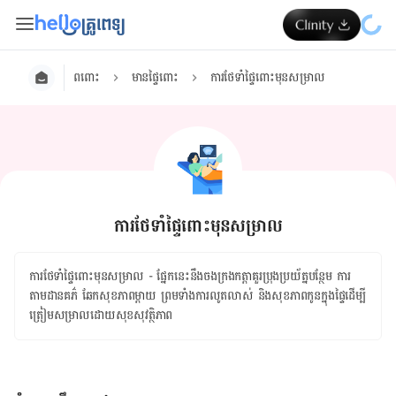
ពពោះ
មានផ្ទៃពោះ
ការថែទាំផ្ទៃពោះមុនសម្រាល
ការថែទាំផ្ទៃពោះមុនសម្រាល
ការថែទាំផ្ទៃពោះមុនសម្រាល - ផ្នែក​នេះ​នឹង​ចងក្រង​កត្តា​គួរ​ប្រុងប្រយ័ត្ន​បន្ថែម ការ​
តាមដាន​គភ៌ ឆែក​សុខភាព​ម្ដាយ ព្រម​ទាំង​ការ​លូតលាស់ និង​សុខភាព​កូន​ក្នុង​ផ្ទៃដើម្បី​
ត្រៀម​សម្រាល​ដោយ​សុខសុវត្ថិភាព