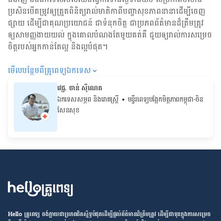
ប្រសិន​បើ​តម្រូវ​ឲ្យ​ត្រួតពិនិត្យ​រាល់​មាតិកា​ពី​បញ្ហា​សុខភាព​នានា​ដើម្បី​ចេញ​
ផ្សាយ ដើម្បី​ជា​គុណប្រយោជន៍ ជា​ទំនុកចិត្ត ជា​ប្រភព​ព័ត៌មាន​ដ៏​ត្រឹមត្រូវ
ឲ្យសាមញ្ញ​ងាយយល់ ក្នុងគោលបំណង​តែមួយ​គត់​គឺ ជួយ​ឲ្យ​រាល់ការសម្រេច
ចិត្ត​របស់​អ្នក​កាន់តែ​ល្អ និង​ល្អ​បំផុត។
មើល​បន្ថែម​ពី​គ្រូពេទ្យ​ឯកទេស
វេជ្ជ. ចាន់ ស៊ីណេត
ឯកទេសសម្ភព និងរោគស្ត្រី
• ម​ន្ទីរពេទ្យបង្អែកមិត្តភាពកម្ពុជា-ចិន
សែនសុខ
Hello គ្រូពេទ្យ ​ចង់​ក្លាយ​ជា​ប្រភព​ជិតស្និទ្ធបំផុតដើម្បី​ផ្ដល់​ព័ត៌មាន​ដ៏​ត្រឹមត្រូវ​ ដើម្បី​ជា​ទុន​ក្នុង​ការ​សម្រេច​