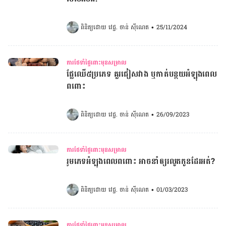
ពិនិត្យដោយ 
វេជ្ជ. ចាន់ ស៊ីណេត
•
25/11/2024
ការថែទាំផ្ទៃពោះមុនសម្រាល
ផ្លែឈើ៥ប្រភេទ គួរជៀសវាង ឬកាត់បន្ថយអំឡុងពេល
ពពោះ​​​​​​​​​​​​​​​​​​​​​​​​​​​​​​​​​
ពិនិត្យដោយ 
វេជ្ជ. ចាន់ ស៊ីណេត
•
26/09/2023
ការថែទាំផ្ទៃពោះមុនសម្រាល
រួមភេទអំឡុងពេលពពោះ អាចនាំឲ្យរលូតកូនដែរអត់?​
ពិនិត្យដោយ 
វេជ្ជ. ចាន់ ស៊ីណេត
•
01/03/2023
ការថែទាំផ្ទៃពោះមុនសម្រាល