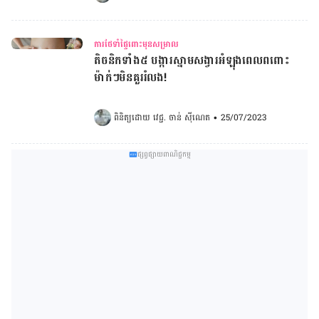
ការថែទាំផ្ទៃពោះមុនសម្រាល
តិចនិកទាំង៥ បង្ការស្នាមសង្វារអំឡុងពេលពពោះ
ម៉ាក់ៗមិនគួររំលង!
ពិនិត្យដោយ 
វេជ្ជ. ចាន់ ស៊ីណេត
•
25/07/2023
ផ្សព្វផ្សាយពាណិជ្ជកម្ម