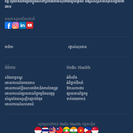
ចិត្ត ធ្វើ​យ៉ាង​ណា​ឲ្យ​បងប្អូន​រស់នៅ​ប្រកប​ដោយ​សុខភាព​ល្អ​បរិបូរណ៍ និង​ស្រស់ស្រាយ​សុខសប្បាយ​ជា​
ដរាប
តាម​ដាន​ពួក​យើង​នៅ​លើ
មាតិកា
រង្វាស់​សុខភាព
ព័ត៌មាន
Hello Health
ខនិងលក្ខខណ្ឌ
អំពីយើង
គោលការណ៍ឯកជនភាព
អំពី​ថ្នាក់ដឹកនាំ
គោលការណ៍​ខ្លឹម​សារ​មាតិកា​និង​ការ​កែតម្រូវ
ឱកាស​ការងារ
គោលការណ៍ផ្សាយពាណិជ្ជកម្មនិងឧបត្ថម្ភ
ផ្សាយពាណិជ្ជកម្ម
សំណួរ​ដែល​សួរ​ញឹកញាប់​បំផុត
ទាក់ទងមកកាន់
គោលការណ៍​សហគមន៍
សូមចូល​ទៅកាន់ Hello Health ផ្សេង​ទៀត