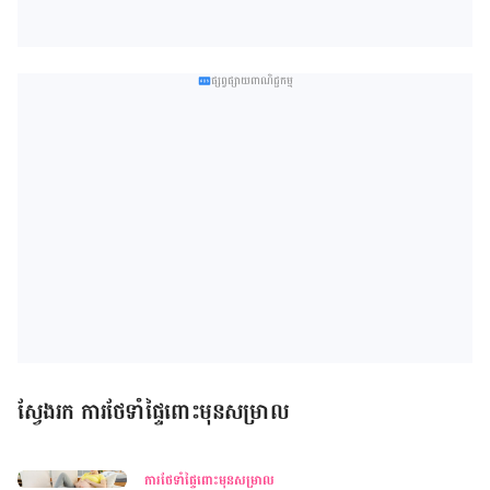
ផ្សព្វផ្សាយពាណិជ្ជកម្ម
ស្វែងរក ការថែទាំផ្ទៃពោះមុនសម្រាល
ការថែទាំផ្ទៃពោះមុនសម្រាល