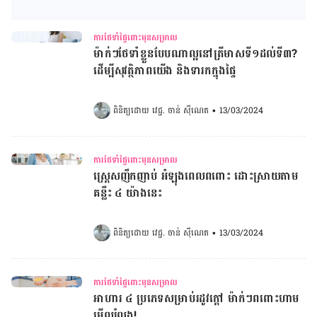
ការថែទាំផ្ទៃពោះមុនសម្រាល
ម៉ាក់ៗថែទាំខ្លួនបែបណាល្អនៅត្រីមាសទី១ដល់ទី៣?
ដើម្បីសុវត្ថិភាពយើង និងទារកក្នុងផ្ទៃ
ពិនិត្យដោយ 
វេជ្ជ. ចាន់ ស៊ីណេត
•
13/03/2024
ការថែទាំផ្ទៃពោះមុនសម្រាល
ស្រ្តេសញឹកញាប់ អំឡុងពេលពពោះ ដោះស្រាយតាម
គន្លឹះ ៤ យ៉ាងនេះ
ពិនិត្យដោយ 
វេជ្ជ. ចាន់ ស៊ីណេត
•
13/03/2024
ការថែទាំផ្ទៃពោះមុនសម្រាល
អាហារ ៤ ប្រភេទសម្រាប់រដូវក្តៅ ម៉ាក់ៗពពោះហាម
មើលរំលង!