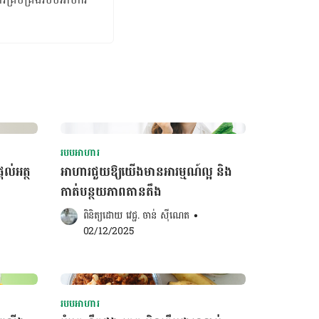
របបអាហារ
តល់អត្ថ
អាហារជួយឱ្យយើងមានអារម្មណ៍ល្អ​ និង
កាត់បន្ថយភាពតានតឹង
ពិនិត្យដោយ 
វេជ្ជ. ចាន់ ស៊ីណេត
•
02/12/2025
របបអាហារ