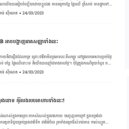
ៅពេលខ្វះជាតិដែក កូននឹង ជួបផលវិបាកសុខភាពធំៗបីយ៉ាង៖ ក. […]
ែលយើងបានរៀបចំឡើយដោយខ្លួនឯង មានពពួកបន្លែ ផ្លែឈើ ត្រីសាច់ មានផ្ទុកទៅ
តួយ៉ាងមាន ក្រុមវីតាមីន ជាតិរ៉ែ ដែលអាចប្រឆាំងទៅនឹងអុកស៊ីតកម្ម ការពារស្បែកពី
. ចាន់ ស៊ីណេត
•
24/03/2023
ជាងវ័យបាន។ ដូច្នេះហើយទើប របបអាហារមានតួនាទីជួយឲ្យស្បែកយើងមាន​សុខភាព
ុខភាពល្អមានដូចជា៖ ១.បន្លែផ្លែឈើដែលសម្បូរវីតាមីន C វីតាមីន C គឺជាសារ
់ស្បែក ព្រោះវាជួយរំញោចដល់ការផលិតប្រូតេអ៊ីនខូឡាជែន និង ប្រឆាំអុកស៊ីតកម្ម
ន B អាចបង្ហាញរោគសញ្ញាទាំងនេះ
ពីផលប៉ះពាល់ នៃពន្លឺព្រះអាទិត្យ។ បន្លែផ្លែឈើដែលសម្បូរវីតាមីន C មានដូចជា
យជូរ គីវី និង បន្លែខាត់ណាផងដែរ។ ២.ផ្លែឈើសម្បូរ polyphenols ស្រដៀងគ្នានឹង
phenols ក៏មានគុណសម្បត្តិចំពោះស្បែកមិនចាញ់គ្នាប៉ុន្មានដែរ ព្រោះសារជាតិ
ាងកាយគឺជារឿងដែលកម្រ ព្រោះថាវីតាមីនប្រភេទនេះគឺសម្បូរ នៅក្នុងរបបអាហារប្រចាំថ្ងៃ
៊ីតកម្ម និង កាត់បន្ថយការលាកលើស្បែក ដែលប្រឈមនឹងកម្ដៅថ្ងៃ។ ផ្លែឈើដែល
 បន្លែ ផ្លែឈើនោះទេ គឺយើងបានញ៉ាំជារាងរាលថ្ងៃ។ ប៉ុន្ដែក្នុងករណីមួយចំនួន រាង
ដូចជា ទំពាំងបាយជួរ ប៊ឺរី ជាដើម។ ៣.បន្លែផ្លែឈើសម្បូរជាតិ beta-carotene
 B បានដែរ ដូចជា អ្នកគ្មានអាហារញ៉ាំគ្រប់គ្រាន់ អ្នកមានជំងឺផ្នែកប្រព័ន្ធរលាយ
. ចាន់ ស៊ីណេត
•
24/03/2023
ាតិចិញ្ចឹមសំខាន់សម្រាប់សុខភាពស្បែក។ វាជួយឲ្យស្បែកមានសំណើម សុខភាព
អាហារដើម្បីសម្រកគីឡូ និង អ្នកតមសាច់ប្រឈមខ្លះវីតាមីន B12 ជាងគេ។ ចង់
ររលាក […]
ខាន់
ីន B1 ជួយបង្កើនការលូតលាស់ និង មុខងារកោសិកាក្នុងរាងកាយ មិនតែប៉ុន្ដែជួយ
ំប្លែងជាតិស្ករទៅជាថាមពល។ វីតាមីន B2 ជំនួយការលូតលាស់កោសិកា
្រងនោម កុំរំលងរបបអាហារទាំងនេះ!
ើម និង សាច់ដុំ។ វីតាមីន B3 ជួយបំប្លែងជាតិកាបូនអ៊ីដ្រាត និង
ងប្រព័ន្ធរំលាយអាហារ និង ប្រព័ន្ធប្រសាទ។ វីតាមីន B5 មានតួនាទីក្នុងការ
ីដ្រាត ប្រូតេអ៊ីន ខ្លាញ់ និង […]
ន់ណាស់ក្នុងការច្រោះកាកសំណល់ក្នុងរាងកាយ បញ្ចេញមកក្រៅ ក្នុងទម្រង់ជា
ានតួនាទីជួយគ្រប់គ្រងជាតិទឹក ជាតិអំបិល រួមទាំងពពួករ៉ែសំខាន់មាន កាល់ស្យូម
បស់យើង។ ចង់គណនា BMR ចុចទីនេះ! ចង់គណនា BMI ចុច