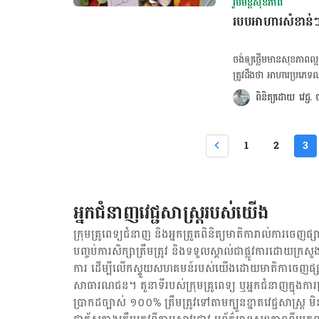
គ្រាប់អាល់ម៉ុន គ្រាប់ផ្កា
រូបមន្តសុខភាព
អាចជួយរក្សាសីតុណ្ហភាព
ហាត់ប្រាណ ឬហាត់កីឡា
របបអាហារសំខាន់ៗ 
ផងដែរ។ ម្យ៉ាងទៀតការរក្
បាច់បំផុត។ ២.ខ្ពុរមាត់នឹង
ឧណ្ហៗ ឬ ទឹកអំបិលនោះក៏
ចង់ឲ្យថ្លើមមានសុខភាពល
បាន ២ដងក្នុងមួយថ្ងៃ ព្រ
ត្រូវដឹងថា អាហារប្រភេ
៣.ញ៉ាំអាហារទន់ៗ គ្មានជ
គុណសម្បត្ដិបំផុតសម្រាប់សុខភាពថ្លើមដែលយើ
ពិនិត្យដោយ 
វេជ្ជ
លក្ខណៈទន់ៗ ស្រួលរំលាយ
ពិនិត្យជំងឺសរសៃឈាមបេះដូង ចុចទីនេះ! ចង់ពិនិត្យសុខភាពប្រព័ន្ធ
ជៀសវាង ពពួកអាហារហឹរ អា
មហារីកមាត់ស្បូន ចុចទីនេះ! ១.ផ្លែឈើ និងបន្លែ ទាំងបន្លែ និង ផ្លែឈើគឺជាប្រភពអាហារដែលសម
ចង់ឲ្យឆាប់បាត់ឈឺក។ អត្ថបទគួរអាន៖ ទម្លាប់​មិន​ល្អ​ទាំង​៦​ បំផ្លាញ​សុខភាព​បេះដូង​​ដោយ​មិន​ដឹង​ខ្លួន​​​​​​​​​​​​​​​​​​​​​​​​​​​​​​​​​​​​​​​​​​​​​​​​​​​​​​​​​​​​ ខ្វះ​​ឈាម​​
សារជាតិចិញ្ចឹមចម្រុះ មាន
1
2
3
ទៅ​ចិញ្ចឹម​បេះដូង […]
នេះមានដូចជា ទំពាំងបាយជូរ
ក្ដោប និង ខាត់ណាខៀវ ជាដ
ផ្សេងៗ។ ២.គ្រាប់ធញ្ញជាត
កម្ចាត់ខ្លាញ់អាក្រក់ពី
អ្នកជំនាញវេជ្ជសាស្ត្ររបស់យើង
ផ្ដល់អត្ថប្រយោជន៍ដល់សុខភ
និង​ស្វាយចន្ទីលីងជាដើម។
ក្រុមគ្រូពេទ្យជំនាញ និង​អ្នក​ត្រួតពិនិត្យ​មាតិការាល់ការចេញផ្សា
ល្អបំផុតសម្រាប់សុខភាពរ
បញ្ចប់ការសិក្សាត្រឹមត្រូវ និង​ទទួល​ស្គាល់​ជាផ្លូវការ​ដោយ​ក្រសួង
ការ ដើម្បីលើកស្ទួយ​សហគមន៍​របស់យើង​ដោយ​មាតិកា​ចេញផ្សា
សាធារណជន។ តួនាទីរបស់​ក្រុមគ្រូពេទ្យ ឬ​អ្នក​ជំនាញ​ក្នុងការ​ត្រួត
ប្រាកដ​ច្បាស់ ១០០% ត្រឹមត្រូវ​ទៅតាម​ក្បួនខ្នាតវេជ្ជសាស្ត្