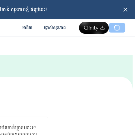
ាន់ សុខភាពខ្ញុំ ឥឡូវនេះ!
មាតិកា
រង្វាស់​សុខភាព
តែ​មាត់​ឃ្លាន​នោះ​ទេ
​ការ​គ្រប់គ្រងរបបអាហារ​