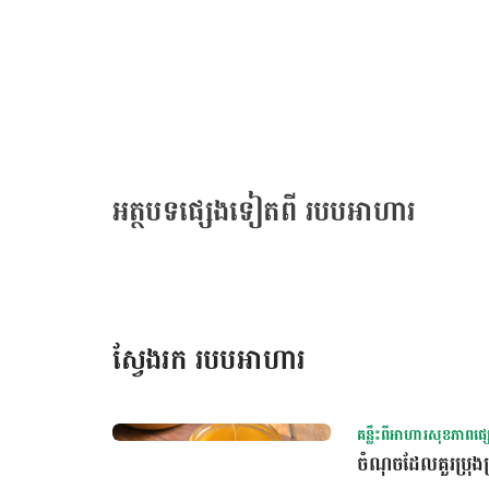
ពិនិត្យសុខភាពប្រព័ន្ធរំលាយអាហារ ចុចទីនេះ! ៣. ផ្លែ​ម្នាស់ ចំណែក​ផ្លែ​ម្នាស់​វិញ​ ក៏​ជា​ផ្លែឈើ​ដ៏​ល្អ​បំផុត​សម្រាប់​ការ​រំលាយ​
អាហារ ពីព្រោះ​វា​មាន​ផ្ទុក​អង់ស៊ីម​សម្រាប់​បំបែក​ជាតិ​ប្រូតេអ៊ីន​នៅ​ក្នុង​ក
កាត់បន្ថយ​ការ​ទល់​លាមក។ [embed-health-tool-pregnancy-weight-gain] ៤. ផ្លែ​ល្ហុង ដូច​គ្នា​នេះ​ដែរ ផ្លែ​
ល្ហុង គឺ​ជា​ផ្លែឈើ​ដ៏​ស័ក្តិសម​ចំពោះ​ការ​រំលាយ​អាហារ ដោយ​សារ​តែ​វា​ផ្ទុក​អ
ចំណែក​ជួយ​បំបែក​ប្រូតេអ៊ីន និង​ជំរុញ​ដល់​ការ​រំលាយ​អាហារ។ បន្ថែម​ពី​នេះ ផ្
និង​សារធាតុ​អុកស៊ីតកម្ម ដែល​ជួយ​ជំរុញ​ដល់​ការ​រំលាយ​អាហារ និង​គាំទ្រ​ដល់​ប្រព័ន្ធ​ភាព​ស៊ាំ។ 
ពង្រឹង​សុខភាព​ក្រពះ​ពោះវៀន​ឱ្យ​បាន​ល្អ ក៏​ដូចជា​ជំរុញ​​ដល់​ការ​រំលាយ​អាហារ 
ក្នុង​របប​អាហារ​ជា​ទៀងទាត់។ ចំណុចសំខាន់ ​ប្រភេទ
អត្ថបទផ្សេងទៀតពី របបអាហារ
ស្វែងរក របបអាហារ
គន្លឹះពីអាហារសុខភាពផ្
ចំណុចដែលគួរប្រុងប្រ