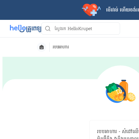
បើរវល់ ហើយចង់​រក
របបអាហារ
របបអាហារ - សំដៅលើ​ការ​
មិន​អ៊ីចឹង វា​នឹង​បណ្ដាល