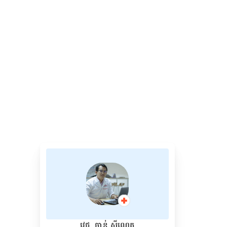
វេជ្ជ. ចាន់ ស៊ីណេត