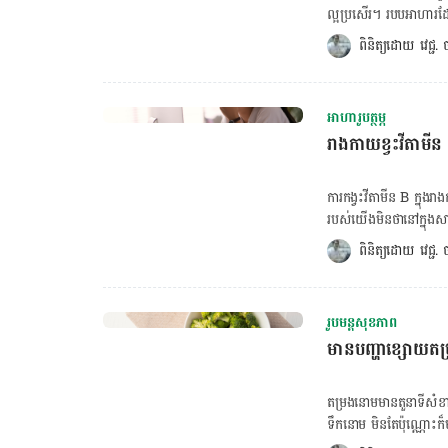
ជាតិ​បាន​​ឱ្យ​ដឹង​ថា ន
ល្អប្រសើរ។ របបអាហារដ
ដោយសារជាតិចិញ្ចឹមច្រើន 
ពិនិត្យដោយ 
វេជ្ជ
ភាពជ្រីវជ្រួញ និងចាស់
ល្អយ៉ាងនេះ។ ចង់គណនា BMR ចុចទីនេះ! ចង់គណនារង្វាស់ចង្វាក់បេះដូង ចុចទីនេះ! របបអាហារដែល
អាចជួយឲ្យស្បែកយើងមានស
អាហារូបត្ថម្ភ
ធាតុចិញ្ចឹមសំខាន់សម្រាប
រាងកាយខ្វះវីតាមី
ពិសេសអាចជួយការពារស្បែក
ពពួកផ្លែក្រូច ទំពាំងបា
វីតាមីន C ផងដែនោះ poly
ការកង្វះវីតាមីន B ក្នុងរ
មួយនេះ​ជួយប្រឆាំងអុកស
របស់យើងមិនថានៅក្នុងសាច់
សម្បូរសារជាតិមួយនេះមាន
កាយក៏អាចប្រឈមខ្វះវីតាមីន
ពិនិត្យដោយ 
វេជ្ជ
beta-carotene ជាសារជ
អាហារ អ្នកកាត់បន្ថយរបប
ល្អ រលោង កាត់បន្ថយកា
គណនា BMR ចុចទីនេះ! ចង់គណនារង្វាស់ចង្វាក់បេះដូង ចុចទីនេះ! វីតាមីន B បែងចែកជា ៨ប្រភេទសំ
ផ្សេងៗគ្នា ដូចជា៖ វីតាម
រូបមន្តសុខភាព
រំញោចដល់មុខងារប្រព័ន្ធប្រសាទ និង ប
មានបញ្ហាខ្សោយតម
ពង្រឹងប្រព័ន្ធប្រសាទ សុខភាពស្បែក ភ្នែក ថ្ល
ខ្លាញ់ទៅជាថាមពល ក៏ដូចជាជួយពង្រឹ
ធ្វើមេតាប៉ូលី នៃពពួកកាបូអ៊
តម្រងនោមមានតួនាទីសំខា
ទឹកនោម មិនតែប៉ុណ្ណោះក៏ម
ផូស្វ័រ និង ប៉ូតាស្យូមដែលមាននៅក្នុងឈាមរ