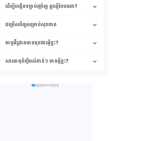
ដើម្បីបង្កើន​ទម្លាប់ញាំល្អ គួរ​ធ្វើ​បែបណា?
ជម្រើសដ៏ល្អសម្រាប់សុខភាព
កាបូអ៊ីដ្រាតមានមុខងារអ្វីខ្លះ?
សារធាតុចិញ្ចឹមសំខាន់ៗ មានអ្វីខ្លះ?
ផ្សព្វផ្សាយពាណិជ្ជកម្ម