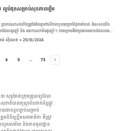
ឈូករ័ត្ន និង គ្រាប់ល្ពៅជាដើម។ ៦.បន្លែផ្លែឈើ ចង់បានសាច់ដុំល្អ ត្រូវញ៉ាំសាច់ និង
 ផ្ដល់សំណើមដល់បំពង់ក ថែមទាំងកម្ចាត់ពពួកបាក់តេរីដែលបង្កការរលាកនោះ
 […]
ល្អបំផុតសម្រាប់សុខភាពថ្លើម
សាជាតិទឹកក្នុងរាងកាយឲ្យបានគ្រប់គ្រាន់ ក្នុងអំឡុងពេលដែលយើងកំពុងឈឺគឺជារឿងចំ
ទឹកក្ដៅឧណ្ហៗ ឬទឹកអំបិល បន្ទាប់ពីការញ៉ាំទឹកឲ្យគ្រប់គ្រាន ការខ្ពុរមាត់នឹងទឹកក្ដៅ
រួមចំណែកជួយឲ្យឆាប់ជាសះស្បើយពីការឈឺកបានដែរ។ យើងអាចអនុវត្ដវីធីនេះឲ្យ
្អ ប្រាកដណាស់យើងត្រូវតែគិតគូទៅលើការហូបចុកប្រចាំថ្ងៃជាចាំបាច់ ពិសេសយើង
ឹកនិង ល្ងាច។ ប៉ុន្ដែសម្រាប់ក្មេង ក្រោម១០ឆ្នាំ មិនគួរសាកល្បងវិធីនេះបានឡើយ។
ទណាដែលគួរញ៉ាំ និង អាហារណាមិនគួរញ៉ាំ។ ខាងក្រោមគឺជាប្រភេទអាហារដែលមាន
ាតិកាត់ គួរជ្រើសរើសអាហារញ៉ាំឲ្យបានត្រឹមត្រូវ ពិសេសពពួកអាហារដែលមាន
ងគួរដឹង។ ចង់គណនារកចង្វាក់បេះដូងលោត ចុចទីនេះ! ចង់
. ចាន់ ស៊ីណេត
•
25/01/2024
 ដូចជាផ្លែចេក ល្ហុងទុំ តាសក់ផ្អែម ឪឡឹក នំប៉័ង បាយជ្រាយ ឬបបរជាដើម។
រំលាយអាហារ ចុចទីនេះ! ចង់ពិនិត្យជំងឺ
ហារកក ភេសជ្ជៈផ្អែមៗ ពពួកជាតិកាហ្វេអ៊ីន និង ពិសេសកុំជក់បារីតែម្ដងប្រសិនជា
្បូរទៅដោយ
ពពួកវីតាមីន ប្រូតេអ៊ីន និង រ៉ែសំខាន់ៗដែលថ្លើមយើងត្រូវការ។ បន្លែ និង ផ្លែឈើទាំង
4
5
...
73
 ក្រូច ប៊ឺ ល្ហុងទុំ ស្វាយទុំ តាសក់ផ្អែម ឪឡឹក ផ្លែប៉ោម ស្ពៃបៃតង ប៉េងបោះ ស្ពៃ
ើម។ ញ៉ាំផ្លែឈើ និងបន្លែ ឲ្យបានជាប្រចាំ ជួយឲ្យថ្លើមមានសុខភាពល្អ ការពារជំងឺ
ិ គ្រាប់ធញ្ញជាតិ ក៏មានចំណែកធ្វើឲ្យថ្លើមមានសុខភាពល្អ ព្រោះគ្រាប់ធញ្ញជាតិជួយ
សរសៃឈាម។ គ្រាប់ធញ្ញជាតិ ដែលជាប្រភេទអាហារសម្រន់យើងចូលចិត្ដញ៉ាំ គឺសុទ្ធតែ
ាពថ្លើមទាំងអស់។ តួយ៉ាងដូចជា គ្រាប់អាល់ម៉ុន គ្រាប់ផ្កាឈូករ័ត្ន គ្រាប់ល្ពៅ គ្រាប់
 ៣.ខ្លាញ់ត្រី យើងក៏បានដឹងខ្លះហើយអំពីអត្ថប្រយោជន៍ ពពួកខ្លាញ់ត្រី ដែលជាអាហារ
យ សុទ្ធតែជា​ក្រុម​គ្រូពេទ្យ​ដែល​
ាងកាយ ពិសេសគឺសុខភាពថ្លើមតែម្ដង។ ខ្លាញ់ត្រីគឺសម្បូរទៅដោយអាស៊ីតខ្លាញ់ […]
សុខាភិបាលឬស្ថាប័ន​ពាក់ព័ន្ធ​ផ្លូវ
យជាបន្តបន្ទាប់សម្រាប់
ពិនិត្យ​ខ្លឹមសារ​មាតិកា គឺ​ត្រូវ​
រ មិនហួសសម័យ និង​មានមូលដ្ឋាន​