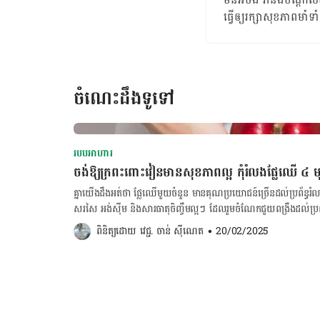
ធ្វើ​ឲ្យ​រក្សា​សុខភាព​មាំទា
ចំណេះដឹងទូទៅ
របបអាហារ
ចង់ឱ្យក្រពះពោះវៀនមានសុខភាពល្អ កុំរំលងផ្លែឈើ ៤ ម
គ្នា​យើង​ដឹង​អត់​ថា​​ ផ្លែឈើ​មួយ​ចំនួន​ មាន​គុណប្រយោជន៍​ច្រើន​ដល់​ប្រព័ន្ធ​រំ
សរសៃ​ អង់ស៊ីម និង​សារធាតុ​ចិញ្ចឹម​ល្អ​ៗ ដែល​រួម​ចំណែក​ជួយ​ពង្រឹង​ដល់​ប្រ
ពោះវៀន។ ខាង​ក្រោម​​នេះ ជា​ប្រភេទ​ផ្លែឈើ​ល្អ​ៗ ដែល​គ្នា​យើង​មិន​គួរ​រំលង​​។ 
ពិនិត្យដោយ 
វេជ្ជ. ចាន់ ស៊ីណេត
•
20/02/2025
ដោយ​ជាតិ​សរសៃ​ខ្ពស់ ជួយ​ដល់​ការ​បន្ទោរបង់ និង​បញ្ចៀស​ការ​ទល់លាមក​
ភាព​ប្រឆាំង​ការ​រលាក​នៃ​ផ្លែប៉ោម​ អាច​ជួយ​កាត់បន្ថយ​ហានិភ័យ​នៃ​ការ​ច្រាល​អា
វីតាមីន​ល្អ​ៗ​ក៏​រួម​ចំណែក​ក្នុង​ការ​ពង្រឹង​សុខភាព​ក្រពះ​ពោះវៀន​ដូច​គ្នា។ ២. ផ្
ប្រយោជន៍​ជួយ​ដល់​ការ​រំលាយ​អាហារ ជំរុញ​ការលូតលាស់​នៃ​បាក់តេរី​ល្អ​ក្នុង​ក
លើស​ពី​នេះ ផ្លែ​ចេក​ក៏​សម្បូរ​ទៅ​ដោយ​ជាតិ​សរសៃ​ដែល​ជួយ​សម្រួល​ដល់​ការ​ប
គណនា BMI ចុចទីនេះ! ចង់គណនារង្វាស់ចង្វាក់បេះដូងលោត ចុចទីនេះ! ចង់គណនាថ្ងៃមេជីវិតញីទុំធ្លាក់ ចុចទីនេះ! ចង