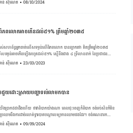
. ចាន់ ស៊ីណេត
•
08/10/2024
្យហើមជើង ហើមដៃ ការលើសសម្ពាធឈាម ទឹកចូលសួត កើនឡើងជាតិប៉ូតាស្យូម
ះដូង និង អាចប៉ះពាល់ដល់ជីវិតផងដែរ។ របបអាហារសម្រាប់អ្នកខ្សោយតម្រងនោម
ភេទរបបអាហារដែលល្អសម្រាប់អ្នកដែលមានបញ្ហាខ្សោយតម្រងនោម៖ ១.ស្ពៃក្តោប ស្ពៃ
ើពិភពលោកអាចកើនដល់៥១% ត្រឹមឆ្នាំ២០៣៥
់អ្នកខ្សោយតម្រងនោម ព្រោះស្ពៃក្ដោបមានផ្ទុកមកជាមួយសារធាតុ
សារធាតុជួយប្រឆាំងនឹងពពួកបាក់តេរី និង មេរោគផ្សេងៗ។ យើងអាចញ៉ាំស្ពៃ
ាត់ ឬអាចញ៉ាំឆៅក៏បានដែរ។ ២.ម្ទេសប្លោកក្រហម ម្ទេសប្លោកក្រហម មាន
ហព័ន្ធអ្នកធាត់លើសទម្ងន់លើពិភពលោក បានព្យាករថា គិតត្រឹមឆ្នាំ២០៣៥
ល្អបំផុតសម្រាប់អ្នកខ្សោយតម្រងនោម។ មិនតែប៉ុណ្ណោះរសជាតិវាវិញក៏ឆ្ងាញ់ យើងអាច
ើសទម្ងន់អាចកើនឡើងរហូតដល់៥១% ស្មើនឹងជាង ៤ ទ្រីលាននាក់ នៃប្រជាជន
មចំណូលចិត្ដ មិនប៉ះពាល់ដល់តម្រងនោមនោះទេ។ ៣.ផ្កាខាត់ណាខៀវ ផ្កា
. ចាន់ ស៊ីណេត
•
23/03/2023
វីតាមីន C និងជាតិសរសៃ មិនតែប៉ុណ្ណោះវាក៏មានអត្ថប្រយោជន៍ជួយរាងកាយយើង
ធាត់លើសទម្ងន់នឹងកើនឡើងយ៉ាងឆាប់រហ័ស ចំពោះកុមារ និង វ័យជំទង់
ូច្នេះយើងអាចញ៉ាំបន្លែនេះបានទាំង ឆៅ ចំហុយ ឬស៊ុប ប៉ុន្ដែគួរញ៉ាំជាចំហុយវិញ ទើប
ាំ។ អត្រាក្មេងប្រុសអាចកើនឡើងខ្ពស់គឺចន្លោះពី ១០ ទៅ ២០% ចំណែក ក្មេងស្រី
អ្នកមានបញ្ហាខ្សោយតម្រងនោម។ ៤.ផ្លែប៊ឺរី ផ្លែប៊ឺរីក៏មានផ្ទុកជាតិប៉ូតាស្យូមទាប
យការណ៍ដដែល បានសម្ដែងការព្រួយបារម្ភជាខ្លាំងចំពោះបញ្ហាប្រឈម និងជំរុញឲ្យ
ំងអុកស៊ីតកម្មខ្ពស់។ វាអាចជួយកាត់បន្ថយការរលាកផ្សេងៗ ក៏ដូចជារសជាតិវាក៏ឆ្ងាញ់
្កើតវិធានការទប់ស្កាត់បញ្ហាមួយនេះ។ សហព័ន្ធអ្នកធាត់លើសទម្ងន់លើ
ែកពណ៌សមានជាតិប៉ូតាស្យូមទាបគឺជាជម្រើសដ៏ល្អឥតខ្ចោះសម្រាប់អ្នកខ្សោយ
ាចជួយដោះស្រាយបញ្ហាទល់លាមកបាន
វាគឺការព្រួយបារម្ភមួយដោយមើលឃើញពីអត្រាអ្នកធាត់កើនឡើងលឿនបំផុតក្នុង
ដែរ ដូចជាពពួកសាច់ត្រី ប្រេងអូលីវ មានសារធាតុចិញ្ចឹមច្រើន បូករួមទាំងអាស៊ីត
វ័យជំទង់ ពិសេសលើបណ្ដាប្រទេសមាន GDP ទាប និង មធ្យម។ រដ្ឋាភិបាលគួរ
6. […]
ទ្ធភាពដើម្បីបញ្ជៀសពីបញ្ហានេះ ដើម្បីជួយដល់សង្គមជាតិ សេដ្ឋកិច្ច និង ក្មេងជំនាន់
ើងប្រាកដជាដឹងហើយ ថាវាពិបាកយ៉ាងណា ពេលជុះចេញក៏ពិបាក ចង់ទប់សិនក៏មិន
រឈមនឹងការដាច់រលាត់ទ្វារបាតបណ្ដាលឲ្យមានឈាមផង​ដែរ​។ ចង់គណនារក
្ពស់ អាយុ ភេទ និង ទម្ងន់ ប្រសិនបើពិន្ទុលើសពី ២៥ នោះគេកំណត់​
ីនេះ! ចង់ពិនិត្យជំងឺសរសៃឈាមបេះដូង ចុចទីនេះ! ការទល់លាមកមានពីរប្រភេទ
. ចាន់ ស៊ីណេត
•
09/09/2024
្ទុលើសពី […]
កើតឡើងរយៈពេលចន្លោះពី ១ ទៅ ២ខែ ដែលការបន្ទោបង់តិចជាង៣ដងក្នុងមួយ