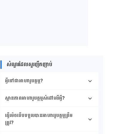
សំណួរដែលសួរញឹកញាប់
អ្វីទៅ​ជាអាហារូបត្ថម្ភ?
ស្ថានភាពអាហារូបត្ថម្ភសំដៅលើអ្វី?
ធ្វើម៉េច​ទើប​ទទួល​បាន​អាហាររូបត្ថម្ភត្រឹម
ត្រូវ?