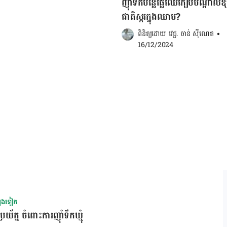
ញុាំទឹកប​ន្លែផ្លែឈើកៀបបណ្តាលឱ
ជាតិស្ករក្នុងឈាម?
្រពះ ដោយ​ជួយ​សម្រួល​ដល់​ការ​រំលាយ​អាហារ និង​
ពិនិត្យដោយ 
វេជ្ជ. ចាន់ ស៊ីណេត
•
ង់ស៊ីម​ម្យ៉ាង​ឈ្មោះ​ថា Papain ដែល​រួម​
16/12/2024
លែ​ល្ហុង​ក៏​សម្បូរ​ទៅ​ដោយ​ជាតិ​សរសៃ​ វីតាមីន​C
ហេតុ​នេះ​ហើយ​ ដើម្បី​​
គ្នា​យើង​គួរ​បញ្ចូល​ផ្លែឈើ​ទាំង ៤​ មុខ​នេះ​ទៅ​
​ផ្លែឈើ​ល្អ​ៗ ជួយពង្រឹងដល់ប្រព័ន្ធរំលាយអាហារ […]
សេងទៀត
យ័ត្ន ចំពោះការញ៉ាំទឹកឃ្មុំ