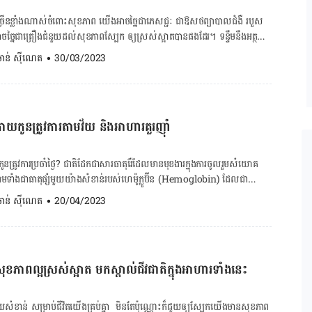
៍ច្រើនខ្លាំងណាស់ចំពោះសុខភាព យើងអាចច្នៃជាភេសជ្ជៈ ជាឱសថព្យាបាលជំងឺ របួស
អាចច្នៃជាគ្រឿងជំនួយដល់សុខភាពស្បែក ឲ្យស្រស់ស្អាតបានផងដែរ។ ទន្ទឹមនឹងអត្ថ
្មុំក៏មានគុណវិបត្ដិចំពោះសុខភាព ប្រសិនបើប្រើប្រាស់មិនបានត្រឹមត្រូវ។ ចង់
. ចាន់ ស៊ីណេត
•
30/03/2023
្ញាត
តិចជាង១២ខែញ៉ាំនោះទេ ព្រោះប្រព័ន្ធភាពស៊ាំទារកមិនទាន់រឹងមាំល្អ បណ្ដាលឲ្យប៉ះ
ទៀតពពួកបាក់តេរីក្នុងទឹកឃ្មុំខ្លាំងជាងបាក់តេរីក្នុងប្រព័ន្ធរំលាយអាហារទារក ដែល
ភាពក្រពះពោះវៀន ទារកបាន។ ២.ស្រីពពោះ ស្ដ្រីពពោះ ថ្វីដ្បិតញ៉ាំទឹកឃ្មុំមិនប៉ះ
ាយកូនត្រូវការតាមវ័យ និងអាហារគួរញ៉ាំ
ក៏មិនត្រូវញ៉ាំច្រើនដូចមនុស្សទូទៅបានទេ ព្រោះការញ៉ាំច្រើនធ្វើឲ្យក្ដៅប៉ះពាល់
្រូពេទ្យជាមុនសិនដើម្បីច្បាស់លាស់មុនពេលសម្រេចចិត្ដញ៉ាំវា។ ៣.អាលែកហ្ស៊ី ការ
កឃ្មុំ ករណីនេះថ្វីដ្បិតវាជាករណីកម្រ ប៉ុន្ដែក៏គួប្រុងប្រយ័ត្នផងដែរ។ អ្នកប្រតិ
កូនត្រូវ​ការ​ប្រចាំថ្ងៃ? ជាតិដែកជាសារធាតុ​រ៉ែដែលមាន​​មុខងារក្នុងការចូលរួមសំយោគ
បង្កឡើងដោយលម្អងផ្កា លម្អងពីស្លឹករុក្ខជាតិ (pollen) ដែលបណ្ដាលឲ្យអ្នកញ៉ាំ
ទាំង​ជាធាតុ​ផ្សំ​មួយយ៉ាងសំខាន់របស់ហេម៉ូក្លូប៊ីន (Hemoglobin) ​ដែលជា
 អាការៈមួយចំនួន
​ឈាមក្រហម។ ការ​ខ្វះ​ជាតិដែកបង្កឱ្យកូនមាន​ផលវិបាក​សុខភាព​​ផ្សេងៗ ដូច​នេះ​ហើយ​ទើប​
. ចាន់ ស៊ីណេត
•
20/04/2023
្អែមទាំងពីរប្រភេទ ការញ៉ាំទឹកឃ្មុំ
ក​ដាក់​ការពារ​កូន​កុំ​ឲ្យ​ខ្វះជាតិ​ដែក​។​ ១. កម្រិតជាតិដែកកូនត្រូវការតាមវ័យ ជាទូទៅទារកទើប
ិនអាចញ៉ាំដូចអ្នកមានសុខភាពធម្មតានោះទេ។ ទឺកឃ្មុំមានឥទ្ធិពលលើកម្រិតជាតិស្ករ
ាតិដែកស្តុកទុកក្នុងខ្លួន​គ្រប់គ្រាន់សម្រាប់​ផលិត​ឈាម​ក្រហម​ហើយ ​មិនចាំបាច់
ពីម្ហូបអាហារដែលយើងប្រើប្រាស់ស្ករនោះទេ ដូច្នេះត្រូវកំណត់បរិមាណតិចបំផុត ឬត្រូវ
 ចាប់ពីអាយុ ៧ ខែឡើងទៅ កម្រិត​ជាតិដែក​កូនត្រូវ​ការ​ប្រចាំថ្ងៃប្រែប្រួលតាមវ័យ៖
៖ រោគសញ្ញា​មិន​ប្រក្រតី​នៃជំងឺ​មហារីក​មាត់​ស្បូន​
យុ ១-៣ ឆ្នាំ៖ ៧ មិល្លីក្រាមក្នុងមួយថ្ងៃ កុមារអាយុ
ភាពល្អ​ស្រស់ស្អាត​ មកស្គាល់ជីវជាតិក្នុងអាហារទាំងនេះ
្នុងមួយថ្ងៃ ក្មេងស្រីអាយុ ១៤-១៨
២. ផលប៉ះពាល់នៃការ
សំខាន់​ ទាក់ទងនឹងការរកឃើញជំងឺមហារីក​ទាន់ពេល ដាក់ជ្រុលពីយប់ […]
េជ្ជបណ្ឌិត ទ្រី លីធាង ឯកទេសរោគកុមារ និងជំងឺឈាមលើកុមារ​នៅមន្ទីរ​ពេទ្យ​កុមារ
ំខាន់ សម្រាប់ជីវិតយើងគ្រប់គ្នា ​ មិនតែប៉ុណ្ណោះក៏ជួយឲ្យស្បែកយើងមានសុខភាព