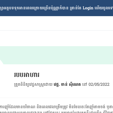
្សាអត្ថបទទុកអានពេលក្រោយ​ច្រើនប៉ុណ្ណាក៏បាន គ្រាន់តែ​ Login ហើយចូលទៅក
របបអាហារ
ត្រួតពិនិត្យវេជ្ជសាស្ត្រដោយ
វេជ្ជ. ចាន់ ស៊ីណេត
នៅ 02/05/2022
ញ៉ាំ​ដែល​មាន​បរិមាណ និង​ពេលវេលា​ត្រឹមត្រូវ មិនមែន​ចេះតែញ៉ាំ​តាម​ចង់ ឬ​តាម​
​ឲ្យ​មាន​បញ្ហា​សុខភាព​ផ្សេងៗ។ នៅ​ផ្នែក​នេះ អ្នក​អាច​ស្វែងរក​គន្លឹះ​ជា​ច្រើន ជុំវិញ