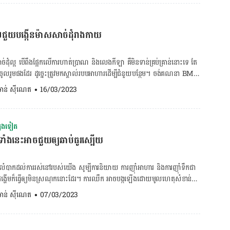
កស្រួចស្រាល់អាច កើតឡើងចន្លោះពី ២ ទៅ ៣សប្ដាហ៍ ដោយបន្ទោបង់អាចតិច
ដូចគ្នា។ របបអាហារអាចជួយដោះស្រាយការបញ្ហាទល់លាមក ការទល់លាមកបង្កឡើង
ភាពមិនប្រក្រតី បណ្ដាលឲ្យលាមកប្រែជាស្ងួត រឹង និងមិនអាចបន្ទោបង់បាន
ជួយបង្កើនម៉ាសសាច់ដុំរាងកាយ
នបើយើងញ៉ាំអាហារណាដែលជួយសម្រួលដល់ចលនាពោះវៀន នោះក៏អាចជួយសម្រាល
ល់លាមកគឺពពួក
ែលមានដូចជា៖ ផ្លែឈើ៖ គឺជាប្រភេទអាហារដែលសម្បូរជាតិ
់ដុំល្អ បើពឹងផ្អែកលើការហាត់ប្រាណ និងលេងកីឡា គឺមិនទាន់គ្រប់គ្រាន់នោះទេ​ តែ
ាយ និងមិនរលាយ ល្អសម្រាប់ប្រព័ន្ធរំលាយអាហារដំណើរការបានល្អ
រួមផងដែរ ដូច្នេះត្រូវមកស្គាល់របបអាហារដើម្បីជំនួយបន្ថែម។ ចង់គណនា BMR
ល់លាមក។ ពពួកផ្លែឈើមានដូចជា ផ្លែល្ហុងទុំ ផ្លែចេក ផ្លែប៊ឺ ផ្លែឪឡឹក ផ្លែក្រូច
. ចាន់ ស៊ីណេត
•
16/03/2023
សៃ ដែលយើងគួរញ៉ាំនៅពេល
វីតាមីន B មកជាមួយទៀតផង។ ប្រូតេអ៊ីនអាចជួយបង្កើតអាមីណូអាស៊ីត ហើយក៏
ែទាំងនោះមានដូចជា ខាត់ណាខៀវ ខាត់ណា ស្ពៃ ការ៉ុត និងល្ហុងផងដែរ។
ង្កើតការលូតលាស់របស់សាច់ដុំ។ ចំណែកវីតាមីន B ជួយសម្រួលចលនាមុខងាររបស់
ិសរសៃដូចគ្នា ដូចជា ដំឡូងជ្វា ដំឡូងបារាំង និងដំឡូងមី។ គ្រាប់ធញ្ញជាតិ៖
គ្រាប់ក្នុងមួយថ្ងៃ ជួយឲ្យសាច់ដុំរាងកាយរឹងមាំល្អ។ ២.សាច់ត្រី សាច់ត្រីក៏មាន
នជាតិសរសៃដូចគ្នា […]
សេងទៀត
ាស់សាច់ដុំផងដែរ។ ព្រោះសាច់ត្រីសម្បូរទៅដោយអាស៊ីតខ្លាញ់អូមេហ្គា៣ ជំនួយ
ីទាំងនេះអាចជួយឲ្យឆាប់ធូរស្បើយ
ការលូតលាស់កោសិកាសាច់ដុំ។ សាច់ត្រីដែលយើងអាចញ៉ាំមានដូចជា ពពួកត្រី
ន និងពពួកកូនត្រីល្អិត។ ៣.សាច់គ្មានខ្លាញ់ ពពួកសាច់ដែលគ្មានខ្លាញ់ សម្បូរ
តសាច់ដុំផងដែរ។ សាច់ទាំងនោះមានដូចជា សាច់ចំឡកជ្រូក សាច់គោ និងសាច់ទ្រូងមាន់
រលំបាកដល់ការរស់នៅរបស់យើង សូម្បីការនិយាយ ការញ៉ាំអាហារ និងការញ៉ាំទឹកជា
ជាប្រចាំ ជួយបង្កើនការលូតលាស់សាច់ដុំ និងជំនួយថាមពលផងដែរ។ ៤.ទឹកដោះ
្យមិនស្រណុកនោះដែរ។ ការឈឺក អាចបង្កឡើងដោយមូលហេតុសំខាន់ៗ
ទៅដោយប្រូតេអ៊ីន និងវីតាមីនចម្រុះមានអត្ថប្រយោជន៍ដល់ការរាងកាយ បង្កើន
្លាំងៗ ការរលាកបំពង់កដោយការឆ្លងមេរោគ រលាកផ្លូវដង្ហើម និង ករណីខ្លះអាច
. ចាន់ ស៊ីណេត
•
07/03/2023
សិក្សាបានបង្ហាញថា ពេលវេលាល្អបំផុតដែលគួរញ៉ាំទឹកដោះគោស្រស់ ដើម្បីបង្កើន
ញទីរ៉ូអ៊ីតផងដែរ។ ខាងក្រោមគឺជារិធីសាស្ដ្រងាយៗ រួមចំណែកជួយ​សម្រួល​អាការៈ​
ៅក្រោយពេល ឬ មុនពេលហាត់ប្រាណ ឬលេងកីឡា។ ៥.គ្រាប់ធញ្ញជាតិ ដូចគ្នាផងដែរ
ួយបង្កើនការលូតលាស់ដល់សាច់ដុំ។ គ្រាប់ធញ្ញជាតិដែលយើងអាចញ៉ាំបានមានដូចជា
ចង់ឲ្យឆាប់ជាសះស្បើយពីការឈឺក ត្រូវញ៉ាំទឹកឲ្យបានគ្រប់គ្រាន់ ព្រោះជាតិទឹក