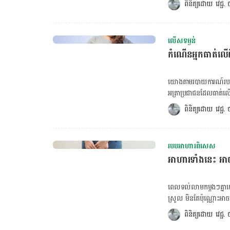
ពិនិត្យដោយ 
វេជ្ជ
ទីនេះ! ដូច្នេះប្រសិនបើតម្រងនោមចុះខ្សោយ នោះសុខភាពរបស់យើងអាចប្រឈមផលវិបាកផ្សេងៗដូចជា ការ
ចាល់ជាតិទឹក អាចបង្កឲ
ក្នុងឈាម ប៉ះពាល់ដល់បេ
លើសទម្ងន់
ដូច្នេះខាងក្រោមគឺជាប្រ
កំណើនអ្នកធាត់ល
ក្ដោមគឺជាបន្លែល្អសម្រាប
phytochemicals ដែលជា
ក្ដោបជាលក្ខណៈស៊ុប សាឡ
យោងតាមរបាយការណ៍របស់ស
កម្រិតប៉ូតាស្យូមទាបដែល
អត្រាប្រជាជនដែលធាត់ល
ច្នៃជាមុខម្ហូបផ្សេងៗតា
សរុបលើពិភពលោក។ ចង់គណនា BMR ចុចទីនេះ! ចង់គណនា BMI ចុចទីនេះ! ការព្យាករបានមើល
ពិនិត្យដោយ 
វេជ្ជ
ខាត់ណាខៀវសម្បូរទៅដោយ
ឃើញថា កំណើនអត្រាអ្នក
កម្ចាត់ជាតិពុលបានល្អ។ ដ
ចន្លោះពី៥ឆ្នាំ ដល់១៩ឆ្ន
ជាជម្រើសដ៏ល្អបំផុតសម្រាប់
ចន្លោះពី ៨ទៅ ១៨%។ របា
ប៉ុន្ដែសម្បូរសាធាតុប្រឆា
របបអាហារពិសេស
បណ្ដាប្រទេសទាំងអស់លើពិភពលោក បង
ទៀតផង។ 5. ស៊ុត ស៊ុតផ្ន
អាហារទាំងនេះ អ
ពិភពលោក បានបញ្ញាក់ថា 
តម្រងនោម។ ស្រដៀងគ្នានោះ
ចំណោមកុមារ និងមនុស្ស
ខ្លាញ់អូមេហ្គា៣ផងដែរ។ 
ស្វែងរកនីតិវិធីឲ្យអស់ពីល
ពេលទល់លាមកម្ដងៗគ្នាយ
ក្រោយ។ ទិន្ន័យព្យាករណ៍ដែលបានបង្ហាញខាងលើគឺ ពឹងផ្អែកលើរង្វាស់សន្ទស្សន៍ស្ដង់ដារកំណត់សុខភាព
ស្រួល មិនតែប៉ុណ្ណោះអាចប្
(BMI) ដោយផ្ដោតទៅលើ កម
ចង្វាក់បេះដូងលោត ចុចទ
ពិនិត្យដោយ 
វេជ្ជ
ថាលើសទម្ងន់ ហើយបើពិន
ការទល់លាមករ៉ាំរៃ អាច