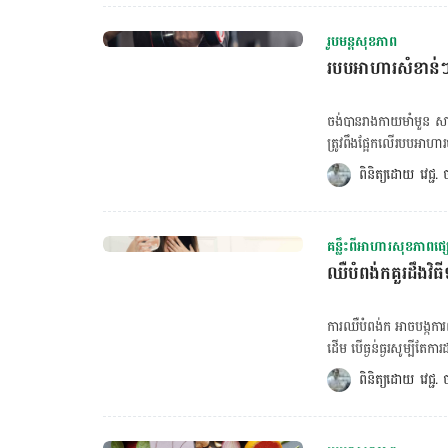
សប្ដាហ៍ ចំណែកទល់លាម
ជាង ៣ក្នុងមួយសប្ដាហ៍
រូបមន្តសុខភាព
ដោយសារចលនាពោះវៀនធំមាន
របបអាហារសំខាន់ៗ
ស្រួល។ ដូច្នេះប្រសិ
បញ្ហាទល់លាមកបានផងដែរ។ តាមការសិក្សាបានបង្ហាញថា អាហារដែលសមប្រកបនឹងអ្នកទ
អាហារដែលសម្បូរជាតិសរសៃ និងជាតិទឹក ដ
ចង់បានរាងកាយមាំមួន សាច
សរសៃទាំងប្រភេទសរសៃរល
ត្រូវពឹងផ្អែកលើរបបអាហារចូល
សំខាន់ជួយសម្រួលដល់បញ្ហាទ
ចុចទីនេះ! ចង់ពិនិត្យជំងឺមហារីកសុដន់ ចុចទីនេះ! ១.ស៊ុត ស៊ុតជាអាហារដែលសម្បូរទៅដោយប្រូតេអ៊ីន និងខ្លាញ់
ពិនិត្យដោយ 
វេជ្ជ
ស្វាយទុំ និង ស្រកានាគជាដើម។ បន្លែ៖ បន្លែមិនខុសគ្នានោះដែរគឺសម្បូរជាតិសរ
សុខភាព លើសពីនោះក៏មាន
មានបញ្ហាទល់លាមក។ បន្ល
ជាផ្នែកមួយសំខាន់ជួយប
ពពួកមើម៖ ពពួកមើមក៏សម្បូរជាត
សាច់ដុំ។ ញ៉ាំស៊ុតឲ្យបាន១
គ្រាប់ធញ្ញជាតិថ្វីដ្បិតមា
គន្លឹះពីអាហារសុខភាពផ្
ចំណែកជួយបង្កើនការលូតល
ឈឺបំពង់កគួរដឹងវិធ
ដល់សរសៃឈាម និងបង្កើន
ទឹកសាប ត្រីធូណា សាល់ម៉ុ
ប្រូតេអ៊ីនក៏ជំនួយការលូ
ការឈឺបំពង់ក អាចបង្កកា
ជាដើម។ ញ៉ាំសាច់ឲ្យបាន
ដើម បើធ្ងន់ធ្ងរសូម្បីតែការដង្ហើមក៏ធ្វើឲ
ស្រស់ ទឹកគោស្រស់សម្បូរ
ដូចជា ការនិយាយ ឬស្រែកខ
ពិនិត្យដោយ 
វេជ្ជ
ការលូតលាស់បានល្អ។ ការ
បណ្ដាលមកពីការរលាកក្រពេ
ការលូតលាស់សាច់ដុំគឺន
ឈឺបំពង់​ក។​ ចង់គណនារកចង្វាក់បេះដូងលោត ចុចទីនេះ! ចង់ពិនិត្យជំងឺសរសៃឈាមបេះដូង ចុចទីនេះ! ១.ញ៉ាំ
ពពួកគ្រាប់ធញ្ញជាតិក៏ជ
ទឹកឲ្យបានច្រើន ប្រសិនបើ