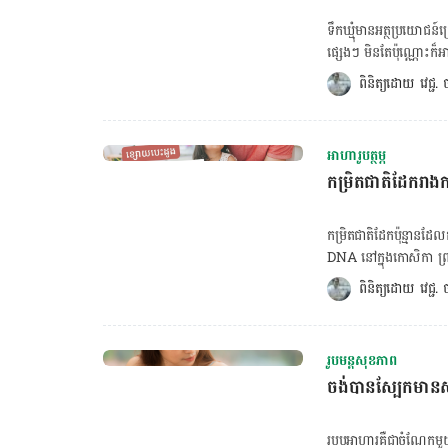
ទឹកឃ្មុំមានអត្ថប្រយោជន
ផ្សេងៗ មិនតែប៉ុណ្ណោះក៏
ប្រយោជន៍ច្រើនបែបនេះ ទឹកឃ
ពិនិត្យដោយ 
វេជ្ជ
គណនា BMR ចុចទីនេះ! ចង់គណនារង្វាស់ចង្វាក់បេះដូង ចុចទីនេះ! ១.ចំពោះទារក ទឹកឃ្មុំមិនត្រូវបានអនុញ
ឲ្យទារកក្រោមអាយុ១ខួប ឬ
ពាល់ដល់សុខភាព។ ម្យ៉ាងវិញ
អាហារូបត្ថម្ភ
អាចបណ្ដាលប៉ះពាល់ដល់សុខ
កម្រិតជាតិដែករាងក
ពាល់ដល់សុខភាពមែន ប៉ុន្ដែ
ដល់គភ៌។ ពិភាក្សាជាមួយគ
ប្រតិកម្មអាលែកហ្ស៊ីជាមួយទឹ
កម្រិត​ជាតិដែកប៉ុន្មានដែល
កម្មអាលែកហ្ស៊ីទឹកឃ្មុំគឺ
DNA នៅក្នុងកោសិកា ព្រម
ប្រឈមអាការៈផ្សេងៗ ដូចជា៖ ការកណ្ដាស់ ការហៀរសំបោរ ការហៀរទឹកភ្នែក រមាស់ក និង
ប្រូតេអ៊ីននៅក្នុង​គ្រាប់
ពិនិត្យដោយ 
វេជ្ជ
ទៀតអាស្រ័យលើការប៉ះពាល់ទឹកឃ្មុំ។ ៤.អ្នកជំងឺទឹកនោមផ្អែម អ្នកជំងឺទឹកនោមផ
ប៉ា​ម៉ាក់​ត្រូវ​យក​ចិត្ត​ទុ
ក៏ស្ថិតក្នុងបរិមាណតិច ម
កើតរហូតដល់អាយុ ៦ ខែមានជ
ក្នុងឈាមអ្នកជំងឺ មិនខុស
ត្រូវការជាតិដែកបន្ថែមទេ។
ពិគ្រោះជាមួយគ្រូពេទ្យជាមុនសិន ទើបជាវិធីល្អ។ អត្ថបទគួរអាន
រូបមន្តសុខភាព
ទារកអាយុ ៧-១២ ខែ៖ ១១ មិល្លីក្រាមក្នុងមួយថ្ងៃ កុមារអា
ស្រី​ៗ​គួរ​ដឹង​​​​​​​​​​​​​​​​​​​​​​​​​​​​​​​​​​​​​​​​​​​​​​​​​​​​​​​​​​​​​​​​​​​​ កាត់​បន្ថយ​ហានិភ័យ​មហារីក​សុដន់​ អនុវត្តទម្លាប់ល្អ​ៗទាំង​នេះ កំពុង​ព្យាបាលជំងឺមហារីកដឹងថាពិបាក
ចង់បានស្បែកមានសុខ
៤-៨ ឆ្នាំ៖ ១០ មិល្លីក្រាមក្នុងមួយថ្ងៃ កុមារអាយុ ៩-១៣ ឆ្នាំ៖ ៨ មិល្លីក្រាមក
នេះជាតិចនិកគួរដឹង អ្នកជាពីជំងឺមហារីក​សុដន់​​​​​​​​​​​​​​​​​​​​​​​​​​​​​​​​​​​​​​​​​​​​​​​​​​​​​​​​​​​​​​​​​​​​​​៖ សុខភាពផ្លូវចិត្តជា​រឿងសំខាន់​ពេលកំពុងព្យាបាល ៣ ចំណុច
ឆ្នាំ៖ ១៥ មិល្លីក្រាមក្នុងមួយថ្ងៃ ក្មេងប្រុសអាយុ ១៤-១៨ ឆ្នាំ៖ ១១ មិល្លីក្រាមក្នុងមួយថ្ងៃ 
ខ្វះជាតិដែកលើកុមារ លោកវ
របបអាហារគឺជាចំណែកមួយស