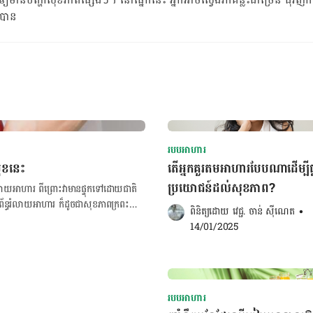
ំ​បាន
របបអាហារ
ុខនេះ
តើអ្នកគួរតមអាហារបែបណាដើម្បីផ្
ប្រយោជន៍ដល់សុខភាព?
លាយ​អាហារ​ ពីព្រោះ​វា​មាន​ផ្ទុក​ទៅ​ដោយ​ជាតិ​
ព័ន្ធ​រំលាយ​អាហារ ក៏​ដូចជា​សុខភាព​ក្រពះ​
ពិនិត្យដោយ 
វេជ្ជ. ចាន់ ស៊ីណេត
•
១. ផ្លែ​ប៉ោម ផ្លែ​ប៉ោម​ ជា​ផ្លែឈើ​ដែល​សម្បូរ​
14/01/2025
។ តាម​ការសិក្សា​មួយ​បាន​បង្ហាញ​ថា សមាស
ហារ រី​ឯ​សារធាតុ​ប្រឆាំង​អុកស៊ីតកម្ម និង​
លែ​ចេក ជាមួយ​គ្នា​នេះ​ដែរ ផ្លែ​ចេក​ក៏​មាន​គុណ
្រពះ ព្រម​ទាំង​កាត់បន្ថយ​ជាតិ​អាស៊ីត។
ន្ទោរបង់ និង​កាត់​បន្ថយ​ការ​ទល់លាមក។ ចង់
របបអាហារ
់