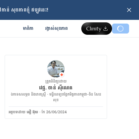
ាន់ សុខភាពខ្ញុំ ឥឡូវនេះ!
មាតិកា
រង្វាស់​សុខភាព
ត្រួតពិនិត្យដោយ
វេជ្ជ. ចាន់ ស៊ីណេត
ឯកទេសសម្ភព និងរោគស្ត្រី · ម​ន្ទីរពេទ្យបង្អែកមិត្តភាពកម្ពុជា-ចិន សែន
សុខ
អត្ថបទ​ដោយ
អឿ អ៊ុយ
·
កែ 26/06/2024