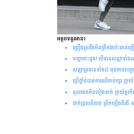
អត្ថបទគួរអាន៖
គ្រឿង​ស្រវឹង​មិន​ត្រឹម​តែ​ប៉ះពាល់​ថ្លើម តែ​ក៏​គ្រោះថ្នាក់​ដល់​បេះដូង​​​​
​​​​​​​​​​​​​​​​​​​​​​​​​​​​​​​​​​​​​​​​​​​​​​​​​​​​​​​​​​​​​​​​​​បញ្ហា​បេ
សញ្ញា​ព្រមាន​ទាំង​៨​ មុន​​​​​មានបញ្ហ
ប្រើ​ថ្នាំ​បំបាត់​ការឈឺ​ចាប់​យូរ ប្រយ
ចូល​គេង​មិន​ទៀង​ទាត់ ប្រយ័ត្នកើត
ដាក់ជ្រុលពីយប់ ព្រឹកឡើងងីងើ