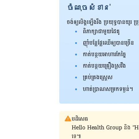
ចំណុចសំខាន់
ចង់​ឲ្យ​លិង្គ​ឡើង​រឹង ប្រយុទ្ធ​បាន​យូរ 
ពិភាក្សា​ជាមួយ​ដៃគូ
ញ៉ាំ​បន្លែ​ផ្លែឈើ​ឲ្យ​បាន​ច្រើន​
កាត់​បន្ថយ​អាហារ​កែច្នៃ
កាត់​បន្ថយ​គ្រឿង​ស្រវឹង
គ្រប់គ្រង​ស្រ្តេស
ហាត់ប្រាណ​សម្រក​ទម្ងន់។
បដិសេធ
Hello Health Group និង “Hello គ្រ
ទេ៕