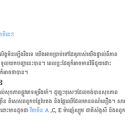
ចទីនេះ
!
លិង្គមិនឡើងរឹងទេ យើងអាចប្រាប់ទៅដៃគូរបស់យើងផ្ទាល់ពីភាព
ងទទួលយកបញ្ហានេះបាន។ ពេលខ្លះដៃគូក៏អាចមានវិធីជួយដោះ
កក៏អាចថាបាន។
ន
ដល់សុខភាពផ្លូវភេទឲ្យរឹងមាំ។ ដូច្នេះបុរសៗដែលចង់បានសុខភាព
ើឲ្យបានច្រើន ពិសេសពពួកបន្លែបៃតង និងផ្លែឈើដែលមានពណ៌លឿង។ សារ
ាំងនោះមានដូចជា
វីតាមីន A
,C, E ម៉ាញ៉េស្យូម ជាតិស័ង្កសី និងពពួក