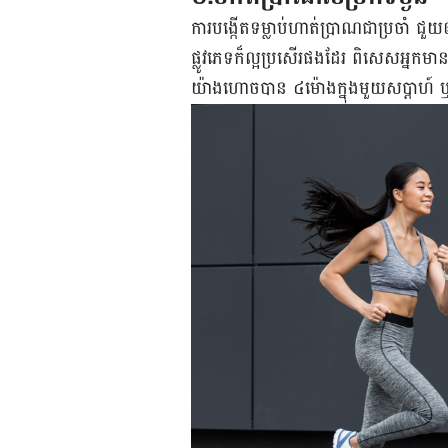
ការបង្កើតទម្លាប់ហាត់ប្រាណជាប្រចាំ ជួ
ផ្លូវភេទក៏ល្អប្រសើរផងដែរ ពិសេសអ្នកមា
យ៉ាងហោចបាន ៤ម៉ោងក្នុងមួយសប្ដាហ៍ ឬ