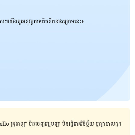
ប្រុស​ៗ​យើង​គួរ​អនុវត្តតាម​តិចនិក​ខាង​ក្រោម​នេះ៖
ូពេទ្យ” មិន​ចេញ​វេជ្ជបញ្ជា មិន​ធ្វើ​រោគវិនិច្ឆ័យ ឬ​ព្យាបាល​ជូន​