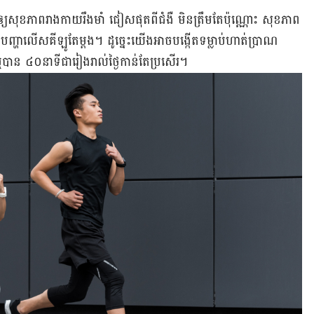
យឲ្យសុខភាពរាងកាយរឹងមាំ ជៀសផុតពីជំងឺ មិនត្រឹមតែប៉ុណ្ណោះ សុខភាព
នបញ្ហាលើសគីឡូតែម្ដង។ ដូច្នេះយើងអាចបង្កើតទម្លាប់ហាត់ប្រាណ
បាន ៤០នាទីជារៀងរាល់ថ្ងៃកាន់តែប្រសើរ។