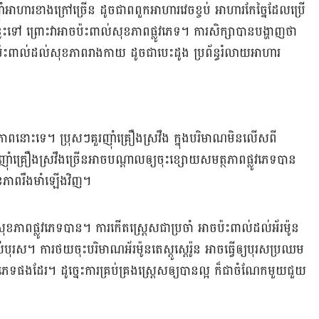
ំអាហារខាងក្រៅច្រើន ដូចជាពពួកអាហារវេចខ្ចប់ អាហារកែច្នៃដែលប្រើ
ថយខ្លះទៅ ព្រោះវាអាចប៉ះពាល់សុខភាពផ្លូវភេទ។ ការសិក្សាបានបង្ហាញថា
ប៉ះពាល់ដល់សុខភាពរាងកាយ ដូចជាបេះដូង ប្រព័ន្ធរំលាយអាហារ
ាពនោះទេ។ ប្រុសៗគួរញ៉ាំគ្រឿងស្រវឹង ក្នុងបរិមាណមិនលើសពី
ារញ៉ាំគ្រឿងស្រវឹងច្រើនអាចបណ្ដាលឲ្យចុះខ្សោយសមត្ថភាពផ្លូវភេទបាន
សុខភាពរឹងមាំឡើងវិញ។
ុខភាពផ្លូវភេទបាន។ ការកើតស្ដ្រេសជាប្រចាំ អាចប៉ះពាល់ដល់អ័រម៉ូន
បស់បុរស។ ការថយចុះបរិមាណអ័រម៉ូនតេស្ដូស្ដេរ៉ូន អាចធ្វើឲ្យបុរសប្រឈម
វភេទផងដែរ។ ដូច្នេះការគ្រប់គ្រងស្ដ្រេសឲ្យបានល្អ ក៏ជាចំណែកមួយជួយ