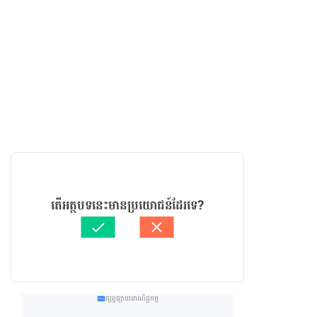
តើអត្ថបទនេះមានប្រយោជន៍ដែរទេ?
ផ្សព្វផ្សាយពាណិជ្ជកម្ម