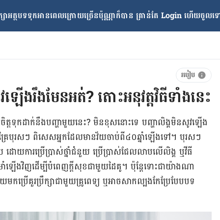
្សាអត្ថបទទុកអានពេលក្រោយ​ច្រើនប៉ុណ្ណាក៏បាន គ្រាន់តែ​ Login ហើយចូលទៅក
របៀប
ូវឡើងរឹងមែនអត់? តោះអនុវត្ដវិធីទាំងនេះ
យកចិត្ដទុកដាក់នឹងបញ្ហាមួយនេះ? មិនខុសនោះទេ បញ្ហាលិង្គមិនសូវឡើង
លើគ្រែបុរសៗ ពិសេសអ្នកដែលមានវ័យចាប់​ពី៤០ឆ្នាំឡើងទៅ។ បុរសៗ
ោយការប្រើប្រាស់ថ្នាំជំនួយ ប្រើប្រាស់ជែលលាបលើលិង្គ ឬវីធី
ាំឡើងវិញដើម្បីបំពេញក្ដីសុខជាមួយដៃគូ។ ប៉ុន្ដែទោះជាយ៉ាងណា
មក​ប្រើ​គួរ​ប្រឹក្សា​ជាមួយ​គ្រូពេទ្យ ឬ​អាច​សាក​ល្បង​កែ​ប្រែ​បែប​បទ​