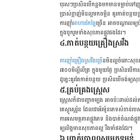
បុរសៗប្រសិនបើកន្លងមកមានទម្លាប់ទៅញ៉ា
ប្រាស់ខ្លាញ់មិនល្អមកចម្អិន គួរកាត់បន្
ការញ៉ាំ
អាហារកែច្នៃ
ច្រើន អាចបណ្ដាលឲ្យ
ក្នុងបូករួមទាំងសុខភាពផ្លូវផងដែរ។
៤.កាត់បន្ថយគ្រឿងស្រវឹង
ការញ៉ាំគ្រឿងស្រវឹងច្រើ
នមិនល្អចំពោះសុខភ
៧០០មិល្លីលីត្រ ក្នុងមួយថ្ងៃ ប្រសិនបើក
ដូច្នេះគួរតែកាត់បន្ថយ ប្រសិនបើចង់ឲ្យ
៥.គ្រប់គ្រងស្ដ្រេស
ស្ដ្រេសក៏ជាបញ្ហាចម្បង អាចប៉ះពាល់ដល់ស
តេស្ដូស្ដេរ៉ូន ដែលជាអ័រម៉ូនភេទសំខាន់រ
ការអសមត្ថភាពផ្លូវភេទ និងបាត់ចំណង់ផ្លូ
ឲ្យលិង្គមានសុខភាពល្អ រឹងមាំផងដែរ។​
៦.ហាត់ប្រាណសម្រកទម្ងន់