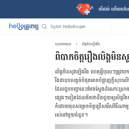
បើរវល់ ហើយចង់​រក
សុខភាពបុរស
លិង្គមិនឡើងរឹង
ពិបាកចិត្តរឿងលិង្គមិនស
លិង្គមិនសូវឡើងរឹង ហេតុអ្វីបុរសៗត្រូវ
រឹងជាឧបសគ្គធំបំផុតអាចបំផ្លាញក្ដីសុខ
ដែលជួបបញ្ហានេះរមែងស្វែងដំណោះស្រាយ ដ
ផ្សេងៗទៀតដែលគិតថានឹងជួយឲ្យលិង្គរឹងម
ក៏ដោយ​មុនសម្រេចចិត្ដជ្រើស​រើស​វិធី​ណា​មួយ​
រស់នៅ​មួយ​ចំនួន​។​