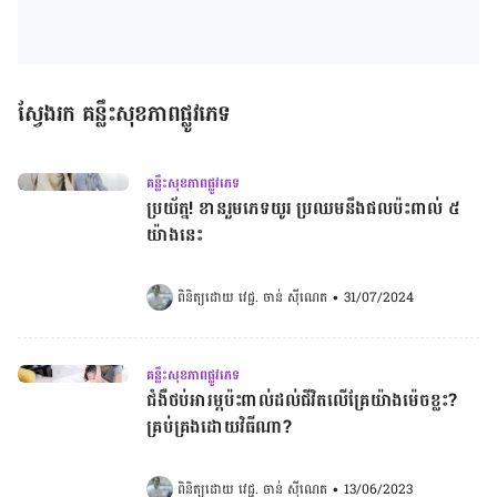
ស្វែងរក គន្លឹះសុខភាពផ្លូវភេទ
គន្លឹះសុខភាពផ្លូវភេទ
ប្រយ័ត្ន! ខានរួមភេទយូរ ប្រឈមនឹងផលប៉ះពាល់ ៥
យ៉ាងនេះ
ពិនិត្យដោយ 
វេជ្ជ. ចាន់ ស៊ីណេត
•
31/07/2024
គន្លឹះសុខភាពផ្លូវភេទ
ជំងឺថប់អារម្ភប៉ះពាល់ដល់ជីវិតលើគ្រែយ៉ាងម៉េចខ្លះ?
គ្រប់គ្រងដោយវិធីណា?
ពិនិត្យដោយ 
វេជ្ជ. ចាន់ ស៊ីណេត
•
13/06/2023