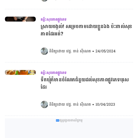
គន្លឹះសុខភាពផ្លូវភេទ
ស្រាយចង្ងល់! សម្រេចកាមដោយខ្លួនឯង ប៉ះពាល់សុខ
ភាពដែរអត់?
ពិនិត្យដោយ 
វេជ្ជ. ចាន់ ស៊ីណេត
•
24/05/2024
គន្លឹះសុខភាពផ្លូវភេទ
ទឹកឃ្មុំក៏មានចំណែកជំនួយដល់សុខភាពផ្លូវភេទបុរស
ដែរ
ពិនិត្យដោយ 
វេជ្ជ. ចាន់ ស៊ីណេត
•
10/04/2023
ផ្សព្វផ្សាយពាណិជ្ជកម្ម