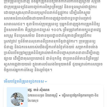
ក្រុមគ្រូពេទ្យជំនាញ និង​អ្នក​ត្រួតពិនិត្យ​មាតិការាល់ការចេញផ្សាយ សុទ្ធតែ
ជា​ក្រុម​គ្រូពេទ្យ​ដែល​បញ្ចប់ការសិក្សាត្រឹមត្រូវ និង​ទទួល​ស្គាល់​ជាផ្លូវការ​
ដោយ​ក្រសួងសុខាភិបាលឬស្ថាប័ន​ពាក់ព័ន្ធ​ផ្លូវការ ដើម្បីលើកស្ទួយ​
សហគមន៍​របស់យើង​ដោយ​មាតិកា​ចេញផ្សាយជាបន្តបន្ទាប់សម្រាប់
សាធារណជន។ តួនាទីរបស់​ក្រុមគ្រូពេទ្យ ឬ​អ្នក​ជំនាញ​ក្នុងការ​ត្រួតពិនិត្យ​
ខ្លឹមសារ​មាតិកា គឺ​ត្រូវ​ប្រាកដ​ច្បាស់ ១០០% ត្រឹមត្រូវ​ទៅតាម​ក្បួនខ្នាតវេជ្ជ
សាស្ត្រ មិនហួសសម័យ និង​មានមូលដ្ឋាន​ជា​ភ័ស្តុតាង​ត្រឹមត្រូវ​ពី​ការ​
ស្រាវជ្រាវ ឬ​ព័ត៌មាន​សុខភាព​ពី​ប្រភព​ទុកចិត្ត​ជាផ្លូវការ។ ក្រុមគ្រូពេទ្យ
ជំនាញ និង​ឯកទេស​របស់យើង​ធ្វើការ​ទាំង​ថ្ងៃទាំងយប់ សម្រាក​តិចម៉ោង
ប្រសិន​បើ​តម្រូវ​ឲ្យ​ត្រួតពិនិត្យ​រាល់​មាតិកា​ពី​បញ្ហា​សុខភាព​នានា​ដើម្បី​ចេញ​
ផ្សាយ ដើម្បី​ជា​គុណប្រយោជន៍ ជា​ទំនុកចិត្ត ជា​ប្រភព​ព័ត៌មាន​ដ៏​ត្រឹមត្រូវ
ឲ្យសាមញ្ញ​ងាយយល់ ក្នុងគោលបំណង​តែមួយ​គត់​គឺ ជួយ​ឲ្យ​រាល់ការសម្រេច
ចិត្ត​របស់​អ្នក​កាន់តែ​ល្អ និង​ល្អ​បំផុត។
មើល​បន្ថែម​ពី​គ្រូពេទ្យ​ឯកទេស
វេជ្ជ. ចាន់ ស៊ីណេត
ឯកទេសសម្ភព និងរោគស្ត្រី
• ម​ន្ទីរពេទ្យបង្អែកមិត្តភាពកម្ពុជា-ចិន
សែនសុខ