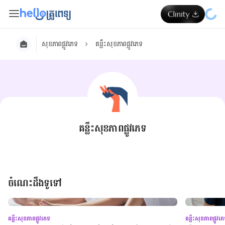
សុខភាពផ្លូវភេទ
គន្លឹះសុខភាពផ្លូវភេទ
គន្លឹះសុខភាពផ្លូវភេទ
ចំណេះដឹងទូទៅ
គន្លឹះសុខភាពផ្លូវភេទ
គន្លឹះសុខភាពផ្លូវភ