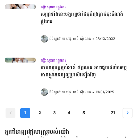
គន្លឹះសុខភាពផ្លូវភេទ
សញ្ញាទាំងនេះបង្ហាញថាដៃគូកំពុងធ្លាក់ចុះចំណង់
ផ្លូវភេទ
ពិនិត្យដោយ 
វេជ្ជ. ចាន់ ស៊ីណេត
•
28/12/2022
គន្លឹះសុខភាពផ្លូវភេទ
អាហាររូបត្ថម្ភសំខាន់ ៥​ប្រភេទ អាចជួយដល់សមត្ថ
ភាពផ្លូវភេទឲ្យ​ល្អ​ប្រសើរឡើងវិញ
ពិនិត្យដោយ 
វេជ្ជ. ចាន់ ស៊ីណេត
•
13/01/2025
1
2
3
4
5
...
21
អ្នកជំនាញវេជ្ជសាស្ត្ររបស់យើង