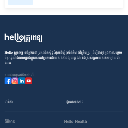
Hello គ្រូពេទ្យ ​ចង់​ក្លាយ​ជា​ប្រភព​ជិតស្និទ្ធបំផុតដើម្បី​ផ្ដល់​ព័ត៌មាន​ដ៏​ត្រឹមត្រូវ​ ដើម្បី​ជា​ទុន​ក្នុង​ការ​សម្រេច​
ចិត្ត ធ្វើ​យ៉ាង​ណា​ឲ្យ​បងប្អូន​រស់នៅ​ប្រកប​ដោយ​សុខភាព​ល្អ​បរិបូរណ៍ និង​ស្រស់ស្រាយ​សុខសប្បាយ​ជា​
ដរាប
តាម​ដាន​ពួក​យើង​នៅ​លើ
មាតិកា
រង្វាស់​សុខភាព
ព័ត៌មាន
Hello Health