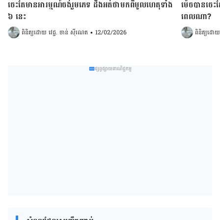
ចេះតែមានអារម្មណ៍ចង់រួមភេទ ដឹងអត់ថាមកពីមូលហេតុទាំង
ម៉េចបានចេះតែ
៦ នេះ
ពេលណា?
ពិនិត្យដោយ 
វេជ្ជ. ចាន់ ស៊ីណេត
•
12/02/2026
ពិនិត្យដោយ
ផ្សព្វផ្សាយពាណិជ្ជកម្ម