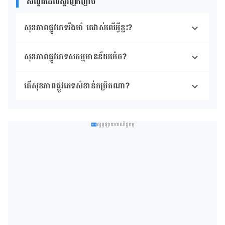
សំណួរដែលសួរញឹកញាប់
សុខភាព​ផ្លូវភេទ​រឹងមាំ គេវាស់លើអ្វីខ្លះ?
សុខភាពផ្លូវភេទ​សកម្មមានន័យម៉េច?
តើសុខភាពផ្លូវភេទ​សំខាន់​កម្រិត​ណា?
ផ្សព្វផ្សាយពាណិជ្ជកម្ម