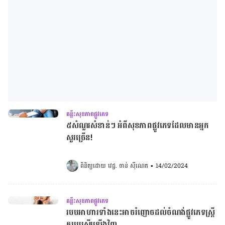
គន្លឹះសុខភាពផ្លូវភេទ
៥សំណួរសំខាន់ៗ អំពីសុខភាពផ្លូវភេទ​ដែលមានអ្នក
សួរច្រើន!
ពិនិត្យដោយ 
វេជ្ជ. ចាន់ ស៊ីណេត
•
14/02/2024
គន្លឹះសុខភាពផ្លូវភេទ
របបអាហារទាំងនេះអាចរំញោចដល់ចំណង់ផ្លូវភេទស្ដ្រី
ឲ្យប្រសើរឡើងវិញ