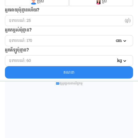
ប្រុស
ស្រី
អ្នកអាយុប៉ុន្មានហើយ?
(ឆ្នាំ)
អ្នកកម្ពស់ប៉ុន្មាន?
cm
អ្នកគីឡូប៉ុន្មាន?
kg
គណនា
ផ្សព្វផ្សាយពាណិជ្ជកម្ម