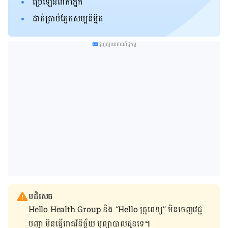
ប្រើ​ឡេនពាក់ភ្នែក
ដាក់​គ្រាប់​ភ្នែក​សប្បនិមិ្មត
ផ្សព្វផ្សាយពាណិជ្ជកម្ម
បដិសេធ
Hello Health Group និង “Hello គ្រូពេទ្យ” មិន​ចេញ​វេជ្ជ
បញ្ជា មិន​ធ្វើ​រោគវិនិច្ឆ័យ ឬ​ព្យាបាល​ជូន​ទេ៕