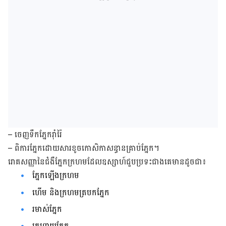
–
ចេញ​ទឹក​ភ្នែក​រ៉ាំ​រ៉ៃ
– ​
ពិការ​ភ្នែក
​ដោយ​សារ​ខូច​កោសិកា​សន្ធាន​គ្រាប់​ភ្នែក។
រោគសញ្ញា​នៃ​ជំងឺ​ភ្នែក​ក្រហម​ដែល​
ឧស្សាហ៍​ជួប​ប្រទះ​ជាង​គេមាន​ដូច​ជា​៖
ភ្នែក​ឡើង​ក្រហម​
ហើម​ និង​ក្រហម​ត្របក​ភ្នែក
រមាស់​ភ្នែក
ក្រហាយភ្នែក