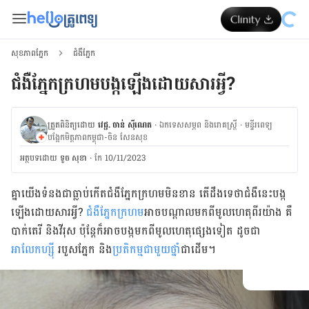
សុខភាពភ្នែក
ជំងឺភ្នែក
ជំងឺភ្នែកក្រហមបង្កឡើងដោយសារអ្វី?
ត្រួតពិនិត្យដោយ
វេជ្ជ. ចាន់ ស៊ីណេត
·
ឯកទេសសម្ភព និងរោគស្ត្រី
·
ម​ន្ទីរពេទ្យ
បង្អែកមិត្តភាពកម្ពុជា-ចិន សែនសុខ
អត្ថបទ​ដោយ
ទូច សុខា
·
កែ 10/11/2023
គ្នា​យើង​ទំនងជា​​ធ្លាប់​កើត​
ជំងឺ​
ភ្នែក​ក្រហម​​មិន​ខាន តើដឹងទេថា​ជំងឺនេះ​បង្ក
ឡើង​ដោយ​សារអ្វី?​​
ជំងឺ​ភ្នែក​ក្រហម
​​​​អាច
​បណ្ដាល​មក​ពី​មូល​ហេតុ​ពីរ​យ៉ាង​ គឺ​
បាក់តេរី​ និង​វីរុស ប៉ុន្តែ​ក៏​អាច​បង្ក​មក​ពី​មូលហេតុ​ផ្សេង​ទៀត ដូចជា​
អាលែកហ្ស៊ី
របួស​ភ្នែក​ និង​
ប្រតិកម្ម​ជាមួយ​ថ្នាំ​
ជាដើម។