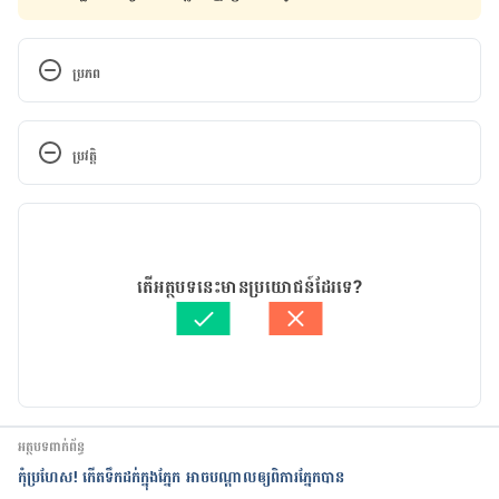
ប្រភព
Acute Bacterial 
Conjunctivitis. https://www.msdmanuals.com/pro
ប្រវត្តិ
fessional/eye-disorders/conjunctival-and-scleral-
disorders/acute-bacterial-conjunctivitis. Accessed 
កំណែ​ប្រែបច្ចុប្បន្ន
May 4, 2018.
10/11/2023
Acute 
អត្ថបទ​ដោយ 
ទូច សុខា
តើអត្ថបទនេះមានប្រយោជន៍ដែរទេ?
Conjunctivitis. https://www.quidel.com/immunoa
ត្រួតពិនិត្យដោយ 
វេជ្ជ. ចាន់ ស៊ីណេត
ssays/acute-conjunctivitis. Accessed May 4, 2018.
បច្ចុប្បន្នភាពដោយ៖ 
សុខ វណ្ណ
Acute 
conjunctivitis. https://online.epocrates.com/disea
ses/6832/Acute-conjunctivitis/Risk-Factors. 
អត្ថបទពាក់ព័ន្ធ
Accessed May 4, 2018.
កុំប្រហែស! កើតទឹកដក់ក្នុងភ្នែក អាចបណ្ដាលឲ្យពិការភ្នែកបាន