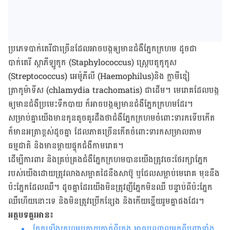
ប្រភេទ​បាក់តេរី​ជា​ច្រើនដែល​អាច​បង្ក​ឲ្យ​មាន​ជំងឺ​ភ្នែក​ក្រហម ដូចជា​​
បាក់តេរី ស្តាភីឡូកូក
(Staphylococcus)
ស្ត្រេបតូកូកូស
(Streptococcus)​
អេម៉ូភីលី ​
(Haemophilus)
និង​ ក្លាមីឌៀ​
ត្រាកូម៉ាទីស
(chlamydia trachomatis) ​
ជាដើម​។ ​មេរោគ​ដែល​បង្ក​
ឲ្យ​មាន​ជំងឺប្រមេះ​ទឹក​បាយ​ ក៏​អាច​បង្ក​ឲ្យ​មាន​ជំងឺ​ភ្នែក​ក្រហម​ដែរ​។
សម្រាប់​គ្នា​យើង​មាន​កូន​តូច​គួរ​ដឹង​ថា​
ជំងឺ​ភ្នែក​ក្រហម​ចំពោះ​ទារក​ទើប​កើត​
ក៏​មាន​អត្រា​ខ្ពស់​ដូច​គ្នា ​ដែល​ភាគច្រើន​កើត​ចំពោះ​ទារក​សម្រាល​តាម​
ធម្មជាតិ និង​មាន​ម្តាយ​ផ្ទុក​​ជំងឺ​
កាម​រោគ
​។
ដើម្បី​ការ​ពារ​ និង​គ្រប់​គ្រង​ជំងឺ​ភ្នែក​ក្រហមបាន​​យើង​ត្រូវ​ចេះ​ថែរក្សា​ភ្នែក​
របស់​យើង​ដោយ​ត្រូវលាង​សម្អាត​​ដៃ​នឹង​សាប៊ូ​ ឬ​ជែល​សម្លាប់​មេរោគ ​មុន​នឹង​
ប៉ះ​ភ្នែក​ដែល​ឈឺ។ ដូច​គ្នា​ដែរ​យើងមិន​ត្រូវ​ញី​ភ្នែក​មិន​ឈឺ​ បន្ទាប់​ពី​ប៉ះ​ភ្នែក​
ឈឺ​ហើយ​នោះ​ទេ និង​មិន​ត្រូវ​ប្រើ​កន្សែង​ និង​កើយ​ខ្នើយ​រួម​គ្នា​ផង​ដែរ។
អត្ថបទគួរអាន៖
ភ្នែកឡើងក្រហមក្រោយភ្ញាក់ពីគេង អាចបណ្តាលមកពីបញ្ហាទាំង