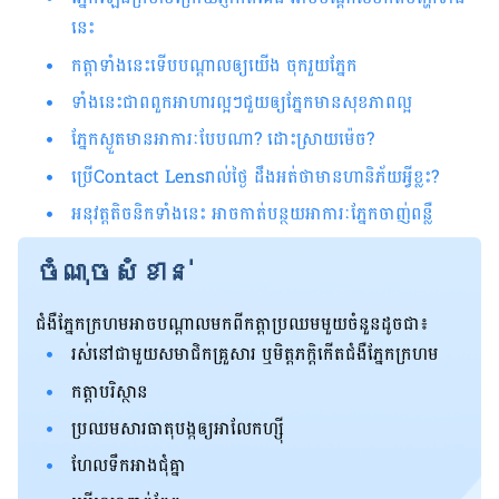
នេះ
កត្ដាទាំងនេះទើបបណ្ដាលឲ្យយើង ចុករួយភ្នែក
ទាំងនេះជាពពួកអាហារល្អៗជួយឲ្យភ្នែកមានសុខភាពល្អ
ភ្នែកស្ងួតមានអាការៈបែបណា? ដោះស្រាយម៉េច?​
ប្រើContact Lensរាល់ថ្ងៃ ដឹងអត់ថាមានហានិភ័យអ្វីខ្លះ?
អនុវត្តតិចនិកទាំងនេះ អាចកាត់បន្ថយអាការៈភ្នែកចាញ់ពន្លឺ
ចំណុចសំខាន់
ជំងឺ​ភ្នែក​ក្រហម​អាច​បណ្ដាល​មកពី​កត្តា​​ប្រ​ឈម​មួយ​ចំនួន​ដូច​ជា៖
រស់​នៅ​ជាមួយសមាជិកគ្រួសារ ឬមិត្តភក្តិ​កើត​​ជំងឺ​ភ្នែក​ក្រហម
កត្តា​បរិស្ថាន​
ប្រឈម​សារធាតុ​បង្ក​ឲ្យ​អាលែកហ្ស៊ី
ហែល​ទឹកអាង​ជុំ​គ្នា