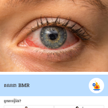
គណនា BMR
អ្នកភេទអ្វីដែរ?