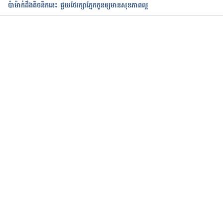
ប៉ាម៉ាក់ដឹងតិចនិក​នេះ ជួយថែរក្សាភ្នែកកូនឲ្យ​មាន​សុខភាពល្អ
កំពុងដំណើរការ...