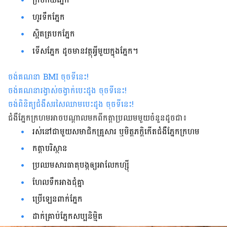
ហូរ​ទឹក​ភ្នែក
ស្អិត​ត្របក​ភ្នែក
ទើស​ភ្នែក​ ដូច​មាន​វត្ថុ​អ្វី​មួយ​ក្នុង​ភ្នែក​។
ចង់គណនា
BMI
ចុចទីនេះ
!
ចង់គណនារង្វាស់ចង្វាក់បេះដូង ចុចទីនេះ
!
ចង់ពិនិត្យជំងឺសរសៃឈាមបេះដូង ចុចទីនេះ
!
ជំងឺ​ភ្នែក​ក្រហម​អាច​បណ្ដាល​មកពី​កត្តា​​ប្រ​ឈម​មួយ​ចំនួន​ដូច​ជា៖
រស់​នៅ​ជាមួយសមាជិកគ្រួសារ ឬមិត្តភក្តិ​កើត​​ជំងឺ​ភ្នែក​ក្រហម
កត្តា​បរិស្ថាន​
ប្រឈម​សារធាតុ​បង្ក​ឲ្យ​អាលែកហ្ស៊ី
ហែល​ទឹកអាង​ជុំ​គ្នា
ប្រើ​ឡេនពាក់ភ្នែក
ដាក់​គ្រាប់​ភ្នែក​សប្បនិមិ្មត