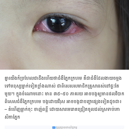
គ្នា​យើង​ក៏​ប្រហែលជា​ដឹង​ហើយ​ថា​
ជំងឺ​ភ្នែក​ក្រហម គឺ​ជា​ជំងឺ​ដែល​ងាយ​ចម្លង​
ទៅ​មនុស្ស​ម្នាក់​ទៀត​ខ្លាំង​ណាស់​ ជាពិសេស​សមាជិក​គ្រួសាររស់​នៅ​ផ្ទះ​តែ​
មួយ។ ក្នុង​ចំណោម​នោះ​ មាន ៣៥
–
៥០ ភាគរយ អាច​បង្ក​ឲ្យ​មាន​ផល​វិបាក
ពិសេស​ជំងឺ​ភ្នែក​ក្រហម បង្ក​ដោយ​វីរុស អាច​បង្ក​ជា​បញ្ហា​ផ្សេង​ទៀត​ដូចជា៖
–
គំហើញ​ធ្លាក់​ចុះ ចាញ់​​ពន្លឺ ដោយសារ​មេរោគ​ជ្រៀត​ចូល​ដល់​ស្រទាប់​កោ
សិកា​ភ្នែក
ផ្សព្វផ្សាយពាណិជ្ជកម្ម