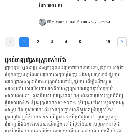
រំលាយអាហារ
ពិនិត្យដោយ 
វេជ្ជ. ចាន់ ស៊ីណេត
•
25/09/2024
1
2
3
4
5
...
18
អ្នកជំនាញវេជ្ជសាស្ត្ររបស់យើង
ក្រុមគ្រូពេទ្យជំនាញ និង​អ្នក​ត្រួតពិនិត្យ​មាតិការាល់ការចេញផ្សាយ សុទ្ធតែ
ជា​ក្រុម​គ្រូពេទ្យ​ដែល​បញ្ចប់ការសិក្សាត្រឹមត្រូវ និង​ទទួល​ស្គាល់​ជាផ្លូវការ​
ដោយ​ក្រសួងសុខាភិបាលឬស្ថាប័ន​ពាក់ព័ន្ធ​ផ្លូវការ ដើម្បីលើកស្ទួយ​
សហគមន៍​របស់យើង​ដោយ​មាតិកា​ចេញផ្សាយជាបន្តបន្ទាប់សម្រាប់
សាធារណជន។ តួនាទីរបស់​ក្រុមគ្រូពេទ្យ ឬ​អ្នក​ជំនាញ​ក្នុងការ​ត្រួតពិនិត្យ​
ខ្លឹមសារ​មាតិកា គឺ​ត្រូវ​ប្រាកដ​ច្បាស់ ១០០% ត្រឹមត្រូវ​ទៅតាម​ក្បួនខ្នាតវេជ្ជ
សាស្ត្រ មិនហួសសម័យ និង​មានមូលដ្ឋាន​ជា​ភ័ស្តុតាង​ត្រឹមត្រូវ​ពី​ការ​
ស្រាវជ្រាវ ឬ​ព័ត៌មាន​សុខភាព​ពី​ប្រភព​ទុកចិត្ត​ជាផ្លូវការ។ ក្រុមគ្រូពេទ្យ
ជំនាញ និង​ឯកទេស​របស់យើង​ធ្វើការ​ទាំង​ថ្ងៃទាំងយប់ សម្រាក​តិចម៉ោង
ប្រសិន​បើ​តម្រូវ​ឲ្យ​ត្រួតពិនិត្យ​រាល់​មាតិកា​ពី​បញ្ហា​សុខភាព​នានា​ដើម្បី​ចេញ​