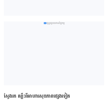
ផ្សព្វផ្សាយពាណិជ្ជកម្ម
ស្វែងរក គន្លឹះពីអាហារសុខភាពផ្សេងទៀត