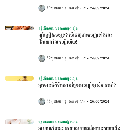
ពិនិត្យដោយ 
វេជ្ជ. ចាន់ ស៊ីណេត
•
24/09/2024
គន្លឹះពីអាហារសុខភាពផ្សេងទៀត
ញ៉ាំគ្រឿងសមុទ្រ? បើចេញរោគសញ្ញាទាំងនេះ
ដឹងតែអាលែកហ្ស៊ីហើយ!
ពិនិត្យដោយ 
វេជ្ជ. ចាន់ ស៊ីណេត
•
24/09/2024
គន្លឹះពីអាហារសុខភាពផ្សេងទៀត
អ្នកមានជំងឺទឹកនោមផ្អែមអាចញ៉ាំម្នាស់បានអត់?
ពិនិត្យដោយ 
វេជ្ជ. ចាន់ ស៊ីណេត
•
26/09/2024
គន្លឹះពីអាហារសុខភាពផ្សេងទៀត
អាហារទាំងនេះ អាចបង្កបញ្ហាដល់អ្នកខ្សោយប្រព័ន្ធ