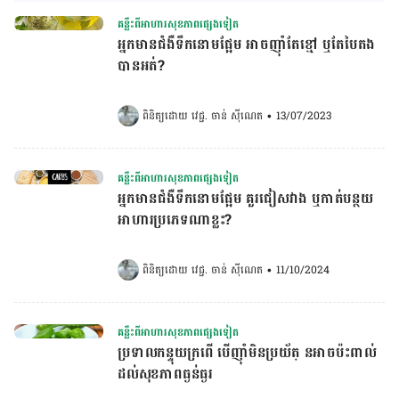
គន្លឹះពីអាហារសុខភាពផ្សេងទៀត
អ្នកមានជំងឺទឹកនោមផ្អែម អាចញ៉ាំតែខ្មៅ ឬតែបៃតង
បានអត់?
ពិនិត្យដោយ 
វេជ្ជ. ចាន់ ស៊ីណេត
•
13/07/2023
គន្លឹះពីអាហារសុខភាពផ្សេងទៀត
អ្នកមានជំងឺ​ទឹកនោមផ្អែម គួរជៀសវាង ឬកាត់បន្ថយ
អាហារប្រភេទណាខ្លះ?
ពិនិត្យដោយ 
វេជ្ជ. ចាន់ ស៊ីណេត
•
11/10/2024
គន្លឹះពីអាហារសុខភាពផ្សេងទៀត
ប្រទាលកន្ទុយក្រពើ បើញ៉ាំមិនប្រយ័ត្ នអាចប៉ះពាល់
ដល់សុខភាពធ្ងន់ធ្ងរ