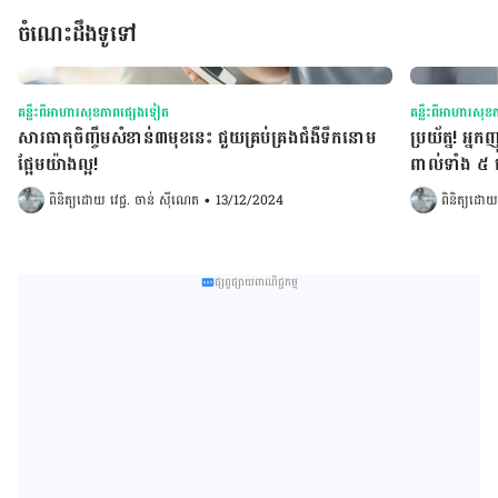
ចំណេះដឹងទូទៅ
គន្លឹះពីអាហារសុខភាពផ្សេងទៀត
គន្លឹះពីអាហារសុ
សារធាតុចិញ្ចឹមសំខាន់៣មុខនេះ ជួយគ្រប់គ្រងជំងឺទឹកនោម
ប្រយ័ត្ន! អ្
ផ្អែមយ៉ាងល្អ!
ពាល់ទាំង ៥ 
ពិនិត្យដោយ 
វេជ្ជ. ចាន់ ស៊ីណេត
•
13/12/2024
ពិនិត្យដោយ
ផ្សព្វផ្សាយពាណិជ្ជកម្ម