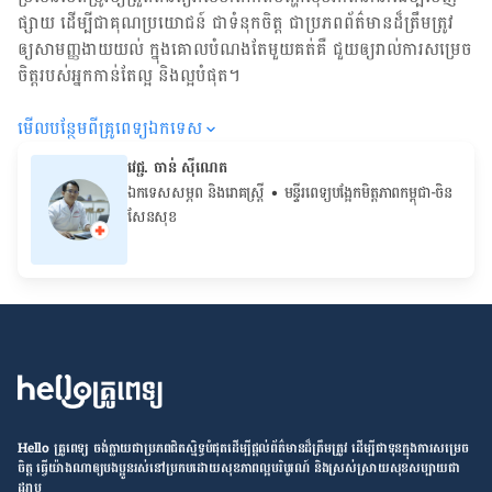
ផ្សាយ ដើម្បី​ជា​គុណប្រយោជន៍ ជា​ទំនុកចិត្ត ជា​ប្រភព​ព័ត៌មាន​ដ៏​ត្រឹមត្រូវ
ឲ្យសាមញ្ញ​ងាយយល់ ក្នុងគោលបំណង​តែមួយ​គត់​គឺ ជួយ​ឲ្យ​រាល់ការសម្រេច
ចិត្ត​របស់​អ្នក​កាន់តែ​ល្អ និង​ល្អ​បំផុត។
មើល​បន្ថែម​ពី​គ្រូពេទ្យ​ឯកទេស
វេជ្ជ. ចាន់ ស៊ីណេត
ឯកទេសសម្ភព និងរោគស្ត្រី
• ម​ន្ទីរពេទ្យបង្អែកមិត្តភាពកម្ពុជា-ចិន
សែនសុខ
Hello គ្រូពេទ្យ ​ចង់​ក្លាយ​ជា​ប្រភព​ជិតស្និទ្ធបំផុតដើម្បី​ផ្ដល់​ព័ត៌មាន​ដ៏​ត្រឹមត្រូវ​ ដើម្បី​ជា​ទុន​ក្នុង​ការ​សម្រេច​
ចិត្ត ធ្វើ​យ៉ាង​ណា​ឲ្យ​បងប្អូន​រស់នៅ​ប្រកប​ដោយ​សុខភាព​ល្អ​បរិបូរណ៍ និង​ស្រស់ស្រាយ​សុខសប្បាយ​ជា​
ដរាប