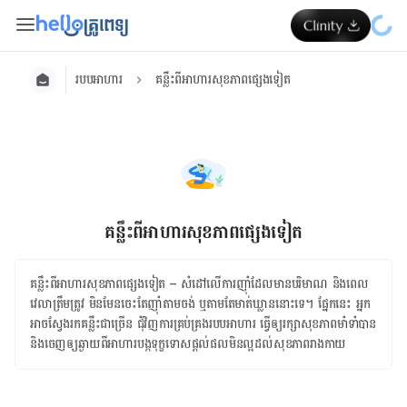
របបអាហារ
គន្លឹះពីអាហារសុខភាពផ្សេងទៀត
គន្លឹះពីអាហារសុខភាពផ្សេងទៀត
គន្លឹះពីអាហារសុខភាពផ្សេងទៀត – សំដៅលើ​ការ​ញ៉ាំ​ដែល​មាន​បរិមាណ និង​ពេល
វេលា​ត្រឹមត្រូវ មិនមែន​ចេះតែញ៉ាំ​តាម​ចង់ ឬ​តាម​តែ​មាត់​ឃ្លាន​នោះ​ទេ។ ​ផ្នែក​នេះ អ្នក​
អាច​ស្វែងរក​គន្លឹះ​ជា​ច្រើន ជុំវិញ​ការ​គ្រប់គ្រងរបបអាហារ​ ធ្វើ​ឲ្យ​រក្សា​សុខភាព​មាំទាំ​បាន
និងចេញឲ្យឆ្ងាយពីអាហារបង្កទុក្ខទោសផ្ដល់ផលមិនល្អដល់សុខភាពរាងកាយ