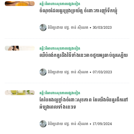
គន្លឹះពីអាហារសុខភាពផ្សេងទៀត
ចំណុចដែលគួរប្រុងប្រយ័ត្ន ចំពោះការញ៉ាំទឹកឃ្មុំ
ពិនិត្យដោយ 
វេជ្ជ. ចាន់ ស៊ីណេត
•
30/03/2023
គន្លឹះពីអាហារសុខភាពផ្សេងទៀត
ឈឺបំពង់កគួរដឹងវិធីទាំងនេះអាចជួយឲ្យឆាប់ធូរស្បើយ
ពិនិត្យដោយ 
វេជ្ជ. ចាន់ ស៊ីណេត
•
07/03/2023
គន្លឹះពីអាហារសុខភាពផ្សេងទៀត
តែបៃតងល្អខ្លាំងចំពោះសុខភាព តែយើងមិនគួរផឹកនៅ
អំឡុងពេលទាំងនេះទេ
ពិនិត្យដោយ 
វេជ្ជ. ចាន់ ស៊ីណេត
•
17/09/2024