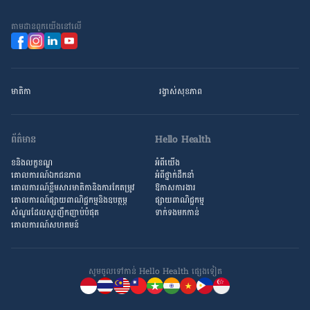
តាម​ដាន​ពួក​យើង​នៅ​លើ
មាតិកា
រង្វាស់​សុខភាព
ព័ត៌មាន
Hello Health
ខនិងលក្ខខណ្ឌ
អំពីយើង
គោលការណ៍ឯកជនភាព
អំពី​ថ្នាក់ដឹកនាំ
គោលការណ៍​ខ្លឹម​សារ​មាតិកា​និង​ការ​កែតម្រូវ
ឱកាស​ការងារ
គោលការណ៍ផ្សាយពាណិជ្ជកម្មនិងឧបត្ថម្ភ
ផ្សាយពាណិជ្ជកម្ម
សំណួរ​ដែល​សួរ​ញឹកញាប់​បំផុត
ទាក់ទងមកកាន់
គោលការណ៍​សហគមន៍
សូមចូល​ទៅកាន់ Hello Health ផ្សេង​ទៀត