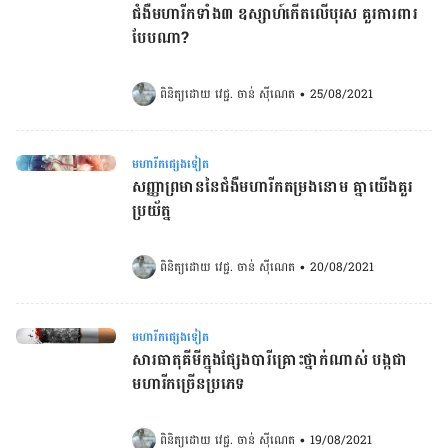
ជំងឺ​មហារីក​ទាំង​៣ ឧស្សាហ៍​កើត​លើ​បុរស គួរ​ការពារ​
បែប​ណា​?​​​​​​​​​​​​​​​​​​​​​​​​​​​​​​​​​​​​​​​​​​​​
ពិនិត្យដោយ 
វេជ្ជ. ចាន់ ស៊ីណេត
•
25/08/2021
មហារីកផ្សេងទៀត
សញ្ញា​ព្រមាន​នៃ​ជំងឺ​មហារីក​តម្រង​នោម​ គ្នា​យើង​គួរ​
ប្រយ័ត្ន​​​​​​​​​​​​​​​​​​​​​​​​​​​​​​​​​​​​​​​​​​
ពិនិត្យដោយ 
វេជ្ជ. ចាន់ ស៊ីណេត
•
20/08/2021
មហារីកផ្សេងទៀត
សារធាតុគីមីក្នុងផ្សែងបារីគ្រោះថ្នាក់ណាស់ បង្កជា
មហារីកច្រើនប្រភេទ
ពិនិត្យដោយ 
វេជ្ជ. ចាន់ ស៊ីណេត
•
19/08/2021