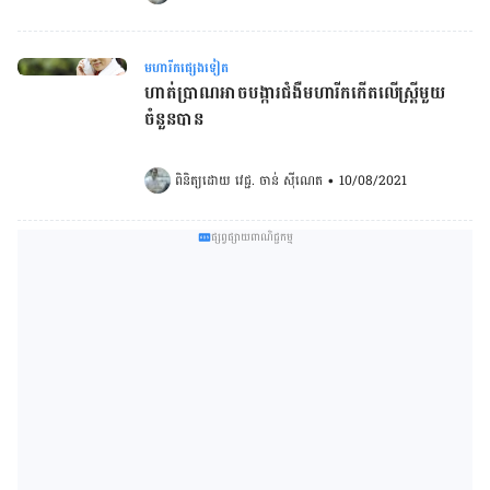
មហារីកផ្សេងទៀត
ហាត់ប្រាណអាចបង្ការជំងឺ​មហារីក​កើត​លើ​ស្រ្តី​មួយ
ចំនួន​បាន​
ពិនិត្យដោយ 
វេជ្ជ. ចាន់ ស៊ីណេត
•
10/08/2021
ផ្សព្វផ្សាយពាណិជ្ជកម្ម