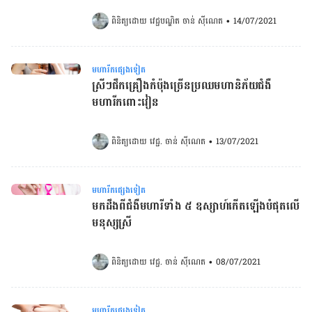
ពិនិត្យដោយ 
វេជ្ជបណ្ឌិត ចាន់ ស៊ីណេត
•
14/07/2021
មហារីកផ្សេងទៀត
ស្រីៗផឹកគ្រឿងកំប៉ុងច្រើនប្រឈម​ហានិភ័យ​​​ជំងឺ​
មហារីក​ពោះវៀន
ពិនិត្យដោយ 
វេជ្ជ. ចាន់ ស៊ីណេត
•
13/07/2021
មហារីកផ្សេងទៀត
មកដឹងពីជំងឺមហារីទាំង ៥ ឧស្សាហ៍កើតឡើងបំផុតលើ
មនុស្សស្រី
ពិនិត្យដោយ 
វេជ្ជ. ចាន់ ស៊ីណេត
•
08/07/2021
មហារីកផ្សេងទៀត