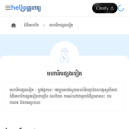
ជំងឺមហារីក
មហារីកផ្សេងទៀត
មហារីកផ្សេងទៀត
មហារីក​​ផ្សេង​ទៀត​​​ - ក្នុង​ផ្នែក​នេះ ​បងប្អូន​អាច​ស្វែងយល់​ពី​បញ្ហា​ដែល​បង្ក​ឲ្យ​កើត​ជា​
ជំងឺ​មហារីកផ្សេង​ទៀត​ជា​ច្រើន​​​ ​ផលវិបាក ​ការ​រស់​នៅ​ជា​មួយ​ជំងឺប្រភេទ​នេះ ការ
ការពារ​ និង​ការ​ព្យាបាល