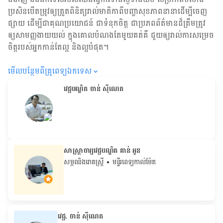
ប្រសិន​បើ​តម្រូវ​ឲ្យ​ត្រួតពិនិត្យ​រាល់​មាតិកា​ពី​បញ្ហា​សុខភាព​នានា​ដើម្បី​ចេញ​
ផ្សាយ ដើម្បី​ជា​គុណប្រយោជន៍ ជា​ទំនុកចិត្ត ជា​ប្រភព​ព័ត៌មាន​ដ៏​ត្រឹមត្រូវ
ឲ្យសាមញ្ញ​ងាយយល់ ក្នុងគោលបំណង​តែមួយ​គត់​គឺ ជួយ​ឲ្យ​រាល់ការសម្រេច
ចិត្ត​របស់​អ្នក​កាន់តែ​ល្អ និង​ល្អ​បំផុត។
មើល​បន្ថែម​ពី​គ្រូពេទ្យ​ឯកទេស
វេជ្ជបណ្ឌិត ចាន់ ស៊ីណេត
សាស្ត្រាចារ្យវេជ្ជបណ្ឌិត គាន់ អូន
សម្ភពនិងរោគស្រ្តី
• មន្ទីរពេទ្យកាល់ម៉ែត
វេជ្ជ. ចាន់ ស៊ីណេត