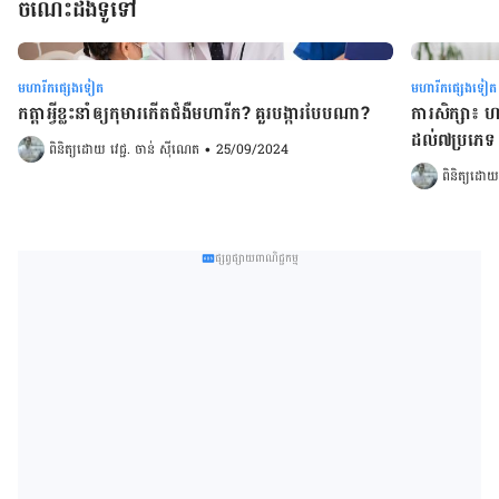
ចំណេះដឹងទូទៅ
មហារីកផ្សេងទៀត
មហារីកផ្សេងទៀត
កត្តាអ្វីខ្លះនាំឲ្យកុមារកើតជំងឺមហារីក? គួរបង្ការបែបណា?
ការសិក្សា៖ 
ដល់៧ប្រភេទ​​​​​​​​​​​​​​​​​​​​​​​​​​​​​​​​​​
ពិនិត្យដោយ 
វេជ្ជ. ចាន់ ស៊ីណេត
•
25/09/2024
ពិនិត្យដោយ
ផ្សព្វផ្សាយពាណិជ្ជកម្ម