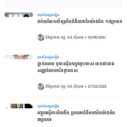
មហារីកផ្សេងទៀត
ជក់បារីអាចនាំឲ្យ​កើត​ជំងឺមហារីកយ៉ាងតិច ១៥ប្រភេទ
ពិនិត្យដោយ 
វេជ្ជ. ចាន់ ស៊ីណេត
•
03/08/2021
មហារីកផ្សេងទៀត
ធ្លាក់ឈាម ឬមានដុំពកក្នុងទ្វារមាស អាចជារោគ
សញ្ញានៃ​មហារីក​ទ្វារ​មាស​
ពិនិត្យដោយ 
វេជ្ជ. ចាន់ ស៊ីណេត
•
27/02/2025
មហារីកផ្សេងទៀត
អង្គុយធ្វើការមិនងើប ប្រឈមជំងឺមហារីកយ៉ាងតិច
៣ប្រភេទ