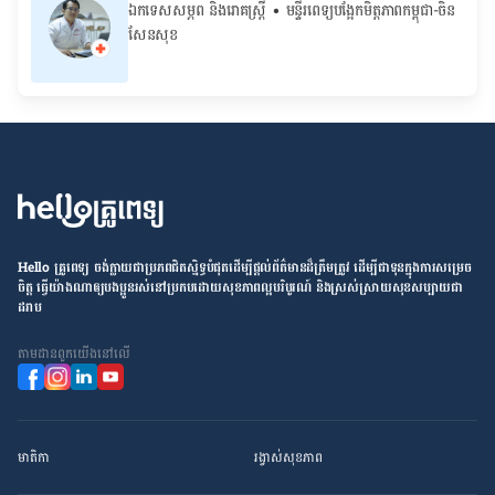
ឯកទេសសម្ភព និងរោគស្ត្រី
• ម​ន្ទីរពេទ្យបង្អែកមិត្តភាពកម្ពុជា-ចិន
សែនសុខ
Hello គ្រូពេទ្យ ​ចង់​ក្លាយ​ជា​ប្រភព​ជិតស្និទ្ធបំផុតដើម្បី​ផ្ដល់​ព័ត៌មាន​ដ៏​ត្រឹមត្រូវ​ ដើម្បី​ជា​ទុន​ក្នុង​ការ​សម្រេច​
ចិត្ត ធ្វើ​យ៉ាង​ណា​ឲ្យ​បងប្អូន​រស់នៅ​ប្រកប​ដោយ​សុខភាព​ល្អ​បរិបូរណ៍ និង​ស្រស់ស្រាយ​សុខសប្បាយ​ជា​
ដរាប
តាម​ដាន​ពួក​យើង​នៅ​លើ
មាតិកា
រង្វាស់​សុខភាព