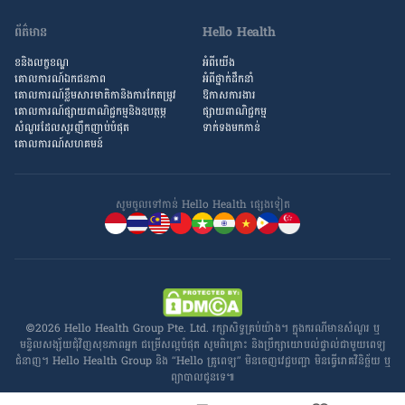
ព័ត៌មាន
Hello Health
ខនិងលក្ខខណ្ឌ
អំពីយើង
គោលការណ៍ឯកជនភាព
អំពី​ថ្នាក់ដឹកនាំ
គោលការណ៍​ខ្លឹម​សារ​មាតិកា​និង​ការ​កែតម្រូវ
ឱកាស​ការងារ
គោលការណ៍ផ្សាយពាណិជ្ជកម្មនិងឧបត្ថម្ភ
ផ្សាយពាណិជ្ជកម្ម
សំណួរ​ដែល​សួរ​ញឹកញាប់​បំផុត
ទាក់ទងមកកាន់
គោលការណ៍​សហគមន៍
សូមចូល​ទៅកាន់ Hello Health ផ្សេង​ទៀត
©2026 Hello Health Group Pte. Ltd. រក្សាសិទ្ធ​គ្រប់យ៉ាង។ ក្នុង​ករណី​មាន​សំណួរ ឬ​
មន្ទិលសង្ស័យ​ជុំវិញ​សុខភាព​អ្នក ជម្រើស​ល្អ​បំផុត សូម​ពិគ្រោះ និង​ប្រឹក្សា​យោបល់​ផ្ទាល់​ជាមួយ​ពេទ្យ​
ជំនាញ។ Hello Health Group និង “Hello គ្រូពេទ្យ” មិន​ចេញ​វេជ្ជបញ្ជា មិន​ធ្វើ​រោគវិនិច្ឆ័យ ឬ​
ព្យាបាល​ជូន​ទេ៕