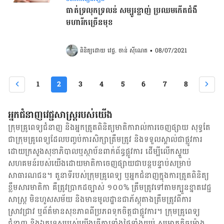
ធាត់ទ្រលុកទ្រលន់ សម្បូរខ្លាញ់ ប្រឈមកើតជំងឺ
មហារីកច្រើនមុខ
ពិនិត្យដោយ 
វេជ្ជ. ចាន់ ស៊ីណេត
•
08/07/2021
1
2
3
4
5
6
7
8
អ្នកជំនាញវេជ្ជសាស្ត្ររបស់យើង
ក្រុមគ្រូពេទ្យជំនាញ និង​អ្នក​ត្រួតពិនិត្យ​មាតិការាល់ការចេញផ្សាយ សុទ្ធតែ
ជា​ក្រុម​គ្រូពេទ្យ​ដែល​បញ្ចប់ការសិក្សាត្រឹមត្រូវ និង​ទទួល​ស្គាល់​ជាផ្លូវការ​
ដោយ​ក្រសួងសុខាភិបាលឬស្ថាប័ន​ពាក់ព័ន្ធ​ផ្លូវការ ដើម្បីលើកស្ទួយ​
សហគមន៍​របស់យើង​ដោយ​មាតិកា​ចេញផ្សាយជាបន្តបន្ទាប់សម្រាប់
សាធារណជន។ តួនាទីរបស់​ក្រុមគ្រូពេទ្យ ឬ​អ្នក​ជំនាញ​ក្នុងការ​ត្រួតពិនិត្យ​
ខ្លឹមសារ​មាតិកា គឺ​ត្រូវ​ប្រាកដ​ច្បាស់ ១០០% ត្រឹមត្រូវ​ទៅតាម​ក្បួនខ្នាតវេជ្ជ
សាស្ត្រ មិនហួសសម័យ និង​មានមូលដ្ឋាន​ជា​ភ័ស្តុតាង​ត្រឹមត្រូវ​ពី​ការ​
ស្រាវជ្រាវ ឬ​ព័ត៌មាន​សុខភាព​ពី​ប្រភព​ទុកចិត្ត​ជាផ្លូវការ។ ក្រុមគ្រូពេទ្យ
ជំនាញ និង​ឯកទេស​របស់យើង​ធ្វើការ​ទាំង​ថ្ងៃទាំងយប់ សម្រាក​តិចម៉ោង