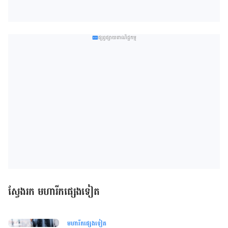
ផ្សព្វផ្សាយពាណិជ្ជកម្ម
ស្វែងរក មហារីកផ្សេងទៀត
មហារីកផ្សេងទៀត