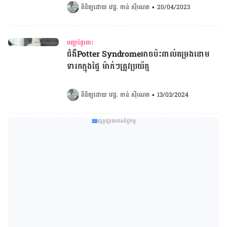
ពិនិត្យដោយ 
វេជ្ជ. ចាន់ ស៊ីណេត
•
20/04/2023
បញ្ហាផ្ទៃពោះ
ជំងឺPotter Syndromeអាចប៉ះពាល់តម្រងនោម
ទារកក្នុងផ្ទៃ ម៉ាក់ៗត្រូវប្រយ័ត្ន
ពិនិត្យដោយ 
វេជ្ជ. ចាន់ ស៊ីណេត
•
13/03/2024
ផ្សព្វផ្សាយពាណិជ្ជកម្ម