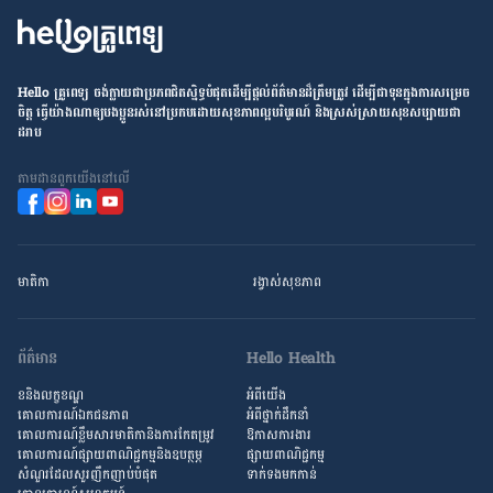
Hello គ្រូពេទ្យ ​ចង់​ក្លាយ​ជា​ប្រភព​ជិតស្និទ្ធបំផុតដើម្បី​ផ្ដល់​ព័ត៌មាន​ដ៏​ត្រឹមត្រូវ​ ដើម្បី​ជា​ទុន​ក្នុង​ការ​សម្រេច​
ចិត្ត ធ្វើ​យ៉ាង​ណា​ឲ្យ​បងប្អូន​រស់នៅ​ប្រកប​ដោយ​សុខភាព​ល្អ​បរិបូរណ៍ និង​ស្រស់ស្រាយ​សុខសប្បាយ​ជា​
ដរាប
តាម​ដាន​ពួក​យើង​នៅ​លើ
មាតិកា
រង្វាស់​សុខភាព
ព័ត៌មាន
Hello Health
ខនិងលក្ខខណ្ឌ
អំពីយើង
គោលការណ៍ឯកជនភាព
អំពី​ថ្នាក់ដឹកនាំ
គោលការណ៍​ខ្លឹម​សារ​មាតិកា​និង​ការ​កែតម្រូវ
ឱកាស​ការងារ
គោលការណ៍ផ្សាយពាណិជ្ជកម្មនិងឧបត្ថម្ភ
ផ្សាយពាណិជ្ជកម្ម
សំណួរ​ដែល​សួរ​ញឹកញាប់​បំផុត
ទាក់ទងមកកាន់