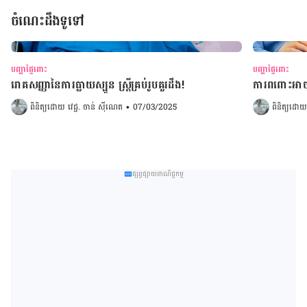
ចំណេះដឹងទូទៅ
បញ្ហាផ្ទៃពោះ
បញ្ហាផ្ទៃពោះ
រោគសញ្ញានៃការធ្លាយស្បូន ស្រ្តីគ្រប់រូបគួរដឹង!
ការពពោះអាចប
ពិនិត្យដោយ 
វេជ្ជ. ចាន់ ស៊ីណេត
•
07/03/2025
ពិនិត្យដោយ
ផ្សព្វផ្សាយពាណិជ្ជកម្ម