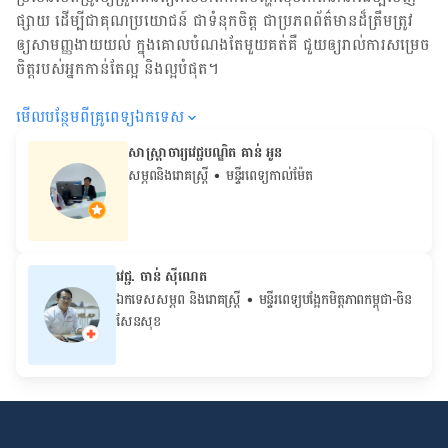
ផ្សាយ ដើម្បី​ជា​គុណប្រយោជន៍ ជា​ទំនុកចិត្ត ជា​ប្រភព​ព័ត៌មាន​ដ៏​ត្រឹមត្រូវ
ឲ្យសាមញ្ញ​ងាយយល់ ក្នុងគោលបំណង​តែមួយ​គត់​គឺ ជួយ​ឲ្យ​រាល់ការសម្រេច
ចិត្ត​របស់​អ្នក​កាន់តែ​ល្អ និង​ល្អ​បំផុត។
មើល​បន្ថែម​ពី​គ្រូពេទ្យ​ឯកទេស
សាស្ត្រាចារ្យវេជ្ជបណ្ឌិត គាន់ អូន
សម្ភពនិងរោគស្រ្តី
• មន្ទីរពេទ្យកាល់ម៉ែត
វេជ្ជ. ចាន់ ស៊ីណេត
ឯកទេសសម្ភព និងរោគស្ត្រី
• ម​ន្ទីរពេទ្យបង្អែកមិត្តភាពកម្ពុជា-ចិន
សែនសុខ