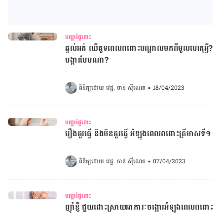
បញ្ហាផ្ទៃពោះ
ឆ្ងល់អត់ ឈឺគូទពេលពពោះបណ្តាលមកពីមូលហេតុអ្វី?
បង្ការបែបណា?
ពិនិត្យដោយ 
វេជ្ជ. ចាន់ ស៊ីណេត
•
18/04/2023
បញ្ហាផ្ទៃពោះ
រឿងគួរធ្វើ និងមិនគួរធ្វើ អំឡុងពេលពពោះត្រីមាសទី១
ពិនិត្យដោយ 
វេជ្ជ. ចាន់ ស៊ីណេត
•
07/04/2023
បញ្ហាផ្ទៃពោះ
ញ៉ាំ​ខ្ញី ជួយដោះស្រាយអាការៈចង្អោរអំឡុងពេលពពោះ