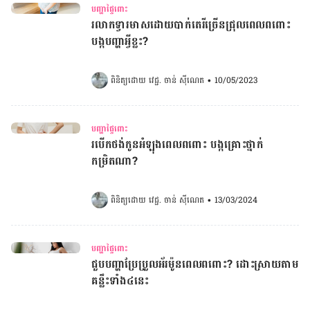
បញ្ហាផ្ទៃពោះ
រលាកទ្វារមាសដោយបាក់តេរីច្រើនជ្រុលពេលពពោះ
បង្កបញ្ហាអ្វីខ្លះ?
ពិនិត្យដោយ 
វេជ្ជ. ចាន់ ស៊ីណេត
•
10/05/2023
បញ្ហាផ្ទៃពោះ
របើកថង់កូនអំឡុងពេលពពោះ បង្កគ្រោះថ្នាក់
កម្រិតណា?
ពិនិត្យដោយ 
វេជ្ជ. ចាន់ ស៊ីណេត
•
13/03/2024
បញ្ហាផ្ទៃពោះ
ជួបបញ្ហាប្រែប្រួលអ័រម៉ូនពេលពពោះ? ដោះស្រាយតាម
គន្លឹះទាំង៤នេះ