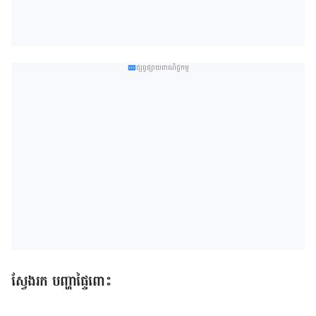
ផ្សព្វផ្សាយពាណិជ្ជកម្ម
ស្វែងរក បញ្ហាផ្ទៃពោះ