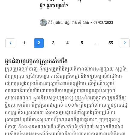
អ្វី? គួរបារម្ភអត់?​​​​​​​​​​​​​​​​​​​​​​​​​​​​​​​​​​
ពិនិត្យដោយ 
វេជ្ជ. ចាន់ ស៊ីណេត
•
07/02/2023
1
2
3
4
5
...
55
អ្នកជំនាញវេជ្ជសាស្ត្ររបស់យើង
ក្រុមគ្រូពេទ្យជំនាញ និង​អ្នក​ត្រួតពិនិត្យ​មាតិការាល់ការចេញផ្សាយ សុទ្ធតែ
ជា​ក្រុម​គ្រូពេទ្យ​ដែល​បញ្ចប់ការសិក្សាត្រឹមត្រូវ និង​ទទួល​ស្គាល់​ជាផ្លូវការ​
ដោយ​ក្រសួងសុខាភិបាលឬស្ថាប័ន​ពាក់ព័ន្ធ​ផ្លូវការ ដើម្បីលើកស្ទួយ​
សហគមន៍​របស់យើង​ដោយ​មាតិកា​ចេញផ្សាយជាបន្តបន្ទាប់សម្រាប់
សាធារណជន។ តួនាទីរបស់​ក្រុមគ្រូពេទ្យ ឬ​អ្នក​ជំនាញ​ក្នុងការ​ត្រួតពិនិត្យ​
ខ្លឹមសារ​មាតិកា គឺ​ត្រូវ​ប្រាកដ​ច្បាស់ ១០០% ត្រឹមត្រូវ​ទៅតាម​ក្បួនខ្នាតវេជ្ជ
សាស្ត្រ មិនហួសសម័យ និង​មានមូលដ្ឋាន​ជា​ភ័ស្តុតាង​ត្រឹមត្រូវ​ពី​ការ​
ស្រាវជ្រាវ ឬ​ព័ត៌មាន​សុខភាព​ពី​ប្រភព​ទុកចិត្ត​ជាផ្លូវការ។ ក្រុមគ្រូពេទ្យ
ជំនាញ និង​ឯកទេស​របស់យើង​ធ្វើការ​ទាំង​ថ្ងៃទាំងយប់ សម្រាក​តិចម៉ោង
ប្រសិន​បើ​តម្រូវ​ឲ្យ​ត្រួតពិនិត្យ​រាល់​មាតិកា​ពី​បញ្ហា​សុខភាព​នានា​ដើម្បី​ចេញ​