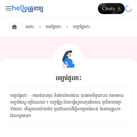
ពពោះ
មានផ្ទៃពោះ
បញ្ហាផ្ទៃពោះ
បញ្ហាផ្ទៃពោះ
បញ្ហាផ្ទៃពោះ - ការ​ចង់​បាន​កូន មិនមែន​តែ​ចង់បាន បាន​តាម​ចិត្ត​នោះ​ទេ វា​អាច​មាន​
បញ្ហា​រាំងស្ទះ​ច្រើន​ណាស់។ បញ្ហា​អ្វី​ខ្លះ​ដែល​ធ្វើ​ឲ្យ​មាន​កូន​មិន​បាន ឬ​បើ​មាន​បញ្ហា​
ទាំង​នោះ តើ​ព្យបាល​យ៉ាងម៉េច ឬ​នៅឯណាដើម្បី​សម្រេច​បំណង​ ​ផែនការ​គ្រួសារ​
ដែល​គ្រោង​ទុក