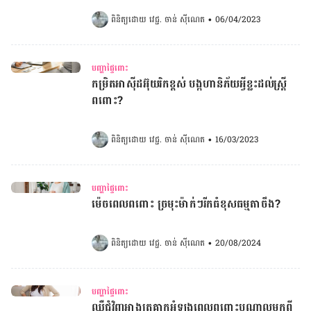
ពិនិត្យដោយ 
វេជ្ជ. ចាន់ ស៊ីណេត
•
06/04/2023
បញ្ហាផ្ទៃពោះ
កម្រិតអាស៊ីដអ៊ុយរិកខ្ពស់ បង្កហានិភ័យអ្វីខ្លះដល់ស្រ្តី
ពពោះ?​​​​​​​​​​​​​​​​​​​​​​​​​​​​​​​​​
ពិនិត្យដោយ 
វេជ្ជ. ចាន់ ស៊ីណេត
•
16/03/2023
បញ្ហាផ្ទៃពោះ
ម៉េចពេលពពោះ ច្រមុះម៉ាក់ៗរីកធំខុសធម្មតាចឹង?
ពិនិត្យដោយ 
វេជ្ជ. ចាន់ ស៊ីណេត
•
20/08/2024
បញ្ហាផ្ទៃពោះ
ឈឺជុំវិញអាងត្រគាកអំឡុងពេលពពោះបណ្តាលមកពី