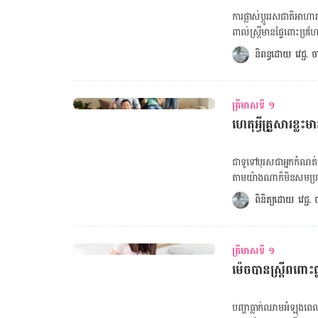
ទារក! មានលក្ខណៈស្រដៀង​គ្នាដូច​ខាងក្រោម៖ ឡើង​ទម្ងន់ សុដន់រីកធំ ហើម និងឈឺ ឬរមាស់ចុងសុដន់ ឈឺ
ការផ្លាស់ប្តូររសជាតិអាហ
ក្បាល អស់កម្លាំង ប្រែប្រួលអារម្មណ៍ (ឆេវឆាវ ឆាប់ខឹង ថប់បារម្ភ បាក់ទឹកចិត្ត) រមួលក្រពើ ឈឺចង្កេះ ទល់លាមក
ពាល់​ស្រ្តីមានផ្ទៃពោះប្រហ
ហើមពោះ ញុំាច្រើន ភាពខុស​គ្នា ការធ្លាក់ឈាមពេលមករដូវខុសពីការធ្លាក់ឈាមពេលមានផ្ទៃពោះដំបូង។ ការ
រសជាតិអាហារពេល​មានផ្ទៃ
និពន្ធដោយ 
វេជ្ជ.
ធ្លាក់ឈាមពេល​មាន​ផ្ទៃពោ
ឆ្ងាញ់។ វាកើតឡើង​ដោយសារក
ហើយកើតឡើងនៅចន្លោះ​ពេលន
ជីវហាវិញ្ញាណ។ ជីវហាវិញ្
ច្រើន និងមិនយូរដូចការ
ដែរ។ ម៉ាក់ៗអាចសាកល្បងវិ
រមួលក្រពើមុនពេលមុនមករដូវមានសភាពធ្
ត្រីមាសទី ១
អម្បូរក្រូច ផ្លែឈើទាំងអស
ពេ
ហេតុអ្វីគ្រួសារខ្លះ
ជួយ​បង្កើនការផលិតទឹកមា
បង្កើនការផលិតទឹកមាត់ដែ
មាត់ធ្មេញ ការដុសធ្មេញ 
ជាទូទៅបុរសជាអ្នកកំណត់ភ
បន្សាប​រសជាតិចម្លែកៗក្នុ
តាមយ៉ាងណា​ក៏​មិន​សម​ប្
១ថ្ងៃដើម្បីបន្សាបកម្រិត
ធ្វើឱ្យគ្រួសារខ្លះមានតែកូនប្រុស ឬកូនស្រីបែបនេះ? ក្
ពិនិត្យដោយ 
វេជ្ជ
១ពែង។ ៥. ញុំាទឹកឱ្យបាន
មានតែក្រូម៉ូសូមភេទ​ពី
ចេញពីក្នុងមាត់។ ចង់គណនាទម្ងន់ស្រ្តីពពោះ ចុចទីនេះ! ៦. ផ្លាស់ប្តូរវីតាមីនបំប៉នសម្រាប់ស្រ្តីមានផ្ទៃពោះ វីតាមីន
ស៊ុតត្រៀមបង្ក​កំណើតរបស់
បំប៉នសម្រាប់ស្រ្តីមានផ្ទ
Y មួយ (XY)។ ចង់គណនាថ្ងៃសម្រាលកូន ចុចទីនេះ! ចង់គណនាទម្ងន់ស្រ្តីពពោះ ចុចទីនេះ! ចង់គណនាថ្ងៃមេ
រសជាតិកាន់តែធ្ងន់ធ្ងរ ម៉ាក
ត្រីមាសទី ១
ជីវិតញីទុំធ្លាក់ ចុចទីនេះ! ចង់ដឹង
ទំពារស្ករកៅស៊ូរសជាតិជីរអង
ម៉េចបានស្ត្រីពពោះធ
មានក្រូម៉ូសូមភេទ X មួយ
ជំរុញការ​ផលិតទឹកមាត់។ 
ជីវិត​ឈ្មោលរបស់ប៉ាមានក្
បានតិច​ ប៉ុន្តែម៉ាក់ៗត្រូ
XX (ភេទស្រី)។ បើមេជីវិ
បញ្ហា​ធ្លាក់​ឈាម​អំឡុង​ពេល​ព
បញ្ហា​នេះ​នឹងបាត់​ទៅវិញ