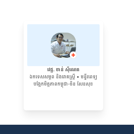
វេជ្ជ. ចាន់ ស៊ីណេត
ឯកទេសសម្ភព និងរោគស្ត្រី
• ម​ន្ទីរពេទ្យ
បង្អែកមិត្តភាពកម្ពុជា-ចិន សែនសុខ