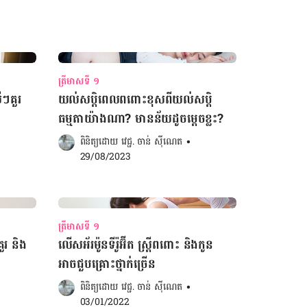
ត្រីមាសទី ១
ីៗគួរ
យល់សប្ដិពេលពពោះខុសពីយល់សប្តិ
ធម្មតាយ៉ាងណា? មានន័យដូចម្ដេចខ្លះ?
ពិនិត្យដោយ 
វេជ្ជ. ចាន់ ស៊ីណេត
•
29/08/2023
ត្រីមាសទី ១
ួរ និង
លើសអ័រម៉ូនទីរ៉ូអ៊ីត ស្រ្តីពពោះ និងកូន
អាចជួបគ្រោះថ្នាក់ច្រើន
ពិនិត្យដោយ 
វេជ្ជ. ចាន់ ស៊ីណេត
•
03/01/2022