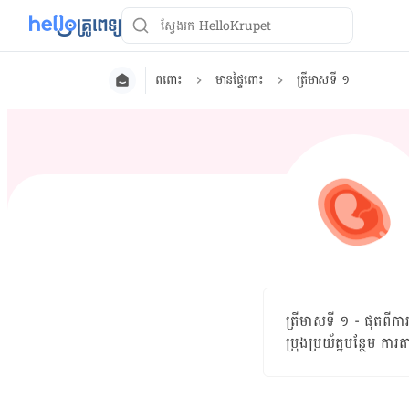
ពពោះ
មានផ្ទៃពោះ
ត្រីមាសទី ១
ត្រីមាសទី ១ - ផុត​ពីការ​
ប្រុងប្រយ័ត្ន​បន្ថែម កា