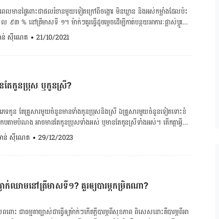
ារពេលមានផ្ទៃពោះជាផលរំខានមួយទៀតក្រៅពីចង្អោរ មិនឃ្លាន និង​អស់កម្លាំងដែល​ប៉ះ
ែល ៩៣ % នៅត្រីមាសទី ១។ ម៉ាក់ៗគួរធ្វើដូចម្តេចដើម្បី​កាត់បន្ថយ​អាការៈ​ផ្លាស់ប្តូរ
ពោះ? ម៉ាក់ៗអាចជូរ ល្វីង ឬសាបមាត់ដែលធ្វើឱ្យម៉ាក់ៗញុំាមិនដឹងរសជាតិ ឬញុំាមិន​
 ចាន់ ស៊ីណេត
•
21/10/2021
ះដំបូងកើតឡើងដោយសារស៊ុតបង្កកំណើតភ្ជាប់ខ្លួននឹងជញ្ជាំងស្បូន (ស៊ុតកាច់សម្បុក)
ារ​ប្រែ​ប្រួលកម្រិត​អ័រម៉ូនអឹស្ត្រូសែនដែលមាន​​នាទីគ្រប់គ្រង និងសម្របសម្រួល​
ៃការមករដូវដែលធ្វើឱ្យយើងច្រឡំថាមករដូវ។ ប៉ុន្តែការធ្លាក់​ឈាម​នេះ​មិនសូវ
ញាណ និងឃានវិញ្ញាណមានទំនាក់ទំនងជិតស្និទ្ធ ដូច្នេះម៉ាក់ៗក៏អាចចាញ់​ក្លិនមួយចំនួន
ធ្លាក់ឈាមពេលមករដូវទេ ហើយមានពណ៌ស្រាលជាង ឬមាន​ពណ៌​ត្នោត។ ការ
ធីសាស្រ្តដូចខាងក្រោមដើម្បីកាត់បន្ថយអាការៈប្រែប្រួលរសជាតិ៖ ១. ញុំាផ្លែឈើ
ងន់ជាងពេលមានផ្ទៃពោះដំបូង។ អាកាចង្អោរ និងក្អួតច្រើនកើតមានក្នុង
់នេះមិនត្រឹមតែអាចកម្ចាត់រសជាតិជូរ ល្វីង ឬសាបចេញពីមាត់ម៉ាក់ៗទេ ពួកវាថែម​ទាំង​
លមានផ្ទៃពោះដំបូង។ ចុងសុដន់ […]
មានតែកូនប្រុស ឬកូនស្រី?
ត់ដែលជួយបន្សាប​រសជាតិទាំងនេះទៀតផង។ ២. ទំពារជីអង្គាម ការទំពារជីអង្គាមជួយ
លជួយបន្សាបរស​ជាតិ​ជូរ ល្វីង ឬសាបចេញ​ពីមាត់​ម៉ាក់ៗបាន។ ៣. ថែរក្សាអនាម័យ
ទាក់ធ្មេញ និងសម្អាតអណ្តាតញឹកញាប់អាចធ្វើឱ្យមាត់ម៉ាក់ៗស្រស់ស្រាយ និង​ជួយ
េទកូន តែគ្រួសារមួយចំនួនមានទាំងកូនប្រុសនិងស្រី ឯគ្រួសារមួយចំនួនទៀតទោះខំ
ងមាត់។ ៤. ខ្ពុរមាត់ជាមួយទឹកអំបិល ម៉ាក់ៗអាចខ្ពុរមាត់ជាមួយទឹកអំបិល ២-៣ ដងក្នុង
រកបតាមបំណង អាច​មានតែកូនប្រុសទាំងអស់ ឬមានតែ​កូនស្រីទាំងអស់។ តើកត្តាអ្វីខ្លះ
​ pH នៅក្នុងមាត់។ ម៉ាក់ៗ​អាចលាយអំបិល ១ស្លាបព្រាកាហ្វេជាមួយទឹកក្តៅឧណ្ហៗ
នុងចំណោមក្រូម៉ូសូមចំនួន ៤៦ ដែលបង្កើតហ្សែនរបស់ទារក
. ចាន់ ស៊ីណេត
•
29/12/2023
ច្រើន ការញុំាទឹកជួយរក្សាមាត់ឱ្យមានសំណើម និងជួយកាត់បន្ថយរសជាតិមិនល្អ
រទេដែល​កំណត់​ភេទរបស់ទារកដែលមួយបានពីមេជីវិតឈ្មោលរបស់ប៉ា និងមួយទៀតបាន​ពី
ម៉ាក់ ។ ម៉ាក់មានក្រូម៉ូសូមភេទ X ពីរ (XX) ឯប៉ាវិញមានក្រូម៉ូសូមភេទ X មួយ និង
ៃពោះមួយចំនួនអាចបណ្តាលឱ្យម៉ាក់ៗប្រែប្រួលរសជាតិអាហារ ឬ​ធ្វើ​ឱ្យអាការៈប្រែប្រួល
់ៗអាចសាកសួរពេទ្យ និងស្នើឱ្យពេទ្យ​ផ្លាស់ប្តូរ​វីតាមីន​បំប៉នសម្រាប់ស្រ្តីមានផ្ទៃពោះ។ ៧.
អត្ថន័យពណ៌ និងរូបរាងលាមកទារក ចុចទីនេះ! ស៊ុតត្រៀមបង្កកំណើតរបស់ម៉ាក់
្កាមគ្មានជាតិស្ករ ការទំពារស្ករកៅស៊ូអាចផ្លាស់ប្តូររសជាតិនៅក្នុងមាត់របស់ម៉ាក់ៗ និង
្លាក់ឈាមនៅត្រីមាសទី១? គួរ​ឲ្យ​បារម្ភ​កម្រិត​ណា?
 ឯមេជីវិតឈ្មោល​របស់ប៉ា​អាចមាន​ក្រូម៉ូសូមភេទ X មួយ ឬ Y មួយ។ ប្រសិនបើមេ
ការផ្លាស់ប្តូររសជាតិអាហារពេលមានផ្ទៃពោះអាចធ្វើឱ្យម៉ាក់ៗរើសអាហារ ឬញុំាអាហារ
រូម៉ូសូមភេទ X ជួបជាមួយស៊ុតត្រៀមបង្កកំណើត​​របស់ម៉ាក់ ទារកមានក្រូម៉ូសូមភេទ
វខំញុំា​ឱ្យបានច្រើនតាមដែលអាចធ្វើទៅបានដើម្បីសុខភាពម្តាយ និងកូនក្នុងផ្ទៃ។ ជាទូទៅ
តឈ្មោលរបស់ប៉ាមានក្រូម៉ូសូមភេទ Y ជួបជាមួយ​ស៊ុតត្រៀមបង្កកំណើតរបស់​ម៉ាក់
ពោះ ជា​ធម្មតា​ច្បាស់​ជា​ធ្វើ​ឲ្យ​ម៉ាក់ៗ​កើត​ក្តី​បារម្ភ​ពី​សុខភាព ពិសេស​នោះ​គឺ​បារម្ភ​ពី​អា​
នៅត្រីមាសទី២ នៅពេលកម្រិតអ័រម៉ូនអឹស្ត្រូសែនមានស្ថិរភាព។