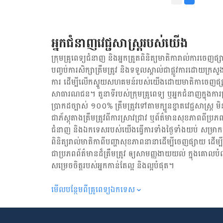
សម្រាប់តែ​សុខភាពយើងទេ ក៏ដ
លេច​ឡើង​ជា​ថ្មី​ពេល​ជិត​ដល់​ថ្ងៃ​សម្រាល។​​​​​ ៤. អារម្មណ៍​ប្រែ​ប្រួល ការ​
ល្អបំផុត​សម្រាប់​យើង។​
រំខាន​ដល់​ការ​មាន​ផ្ទៃ​ពោះ
ពេលពពោះ កាន់​តែ​​ប្រឈម​
ទៀតផង​ ដូចជា ករណី​ឆែប​បប
អ្នកជំនាញវេជ្ជសាស្ត្ររបស់យើង
លើសពីនេះ ទារកសម្រាលចេញ​
អំឡុងពេលពពោះ និងក្រោយ
ក្រុមគ្រូពេទ្យជំនាញ និង​អ្នក​ត្រួតពិនិត្យ​មាតិការាល់ការចេញផ្សា
ផង។ បន្ថែម​ពី​លើ​នេះ ​បេប
បញ្ចប់ការសិក្សាត្រឹមត្រូវ និង​ទទួល​ស្គាល់​ជាផ្លូវការ​ដោយ​ក្រសួង
ដល់​ញៀនជាតិ​នីកូទីន​ក្នុង​
ការ ដើម្បីលើកស្ទួយ​សហគមន៍​របស់យើង​ដោយ​មាតិកា​ចេញផ្សា
ប្រឈមខ្លាំង ដូចគ្នាទៅនឹង
សាធារណជន។ តួនាទីរបស់​ក្រុមគ្រូពេទ្យ ឬ​អ្នក​ជំនាញ​ក្នុងការ​ត្រួត
ប្រាកដ​ច្បាស់ ១០០% ត្រឹមត្រូវ​ទៅតាម​ក្បួនខ្នាតវេជ្ជសាស្ត្
ជា​ភ័ស្តុតាង​ត្រឹមត្រូវ​ពី​ការ​ស្រាវជ្រាវ ឬ​ព័ត៌មាន​សុខភាព​ពី​ប្រភព
ជំនាញ និង​ឯកទេស​របស់យើង​ធ្វើការ​ទាំង​ថ្ងៃទាំងយប់ សម្រាក​តិច
ពិនិត្យ​រាល់​មាតិកា​ពី​បញ្ហា​សុខភាព​នានា​ដើម្បី​ចេញ​ផ្សាយ ដើម
ជា​ប្រភព​ព័ត៌មាន​ដ៏​ត្រឹមត្រូវ ឲ្យសាមញ្ញ​ងាយយល់ ក្នុងគោលបំ
សម្រេចចិត្ត​របស់​អ្នក​កាន់តែ​ល្អ និង​ល្អ​បំផុត។
មើល​បន្ថែម​ពី​គ្រូពេទ្យ​ឯកទេស