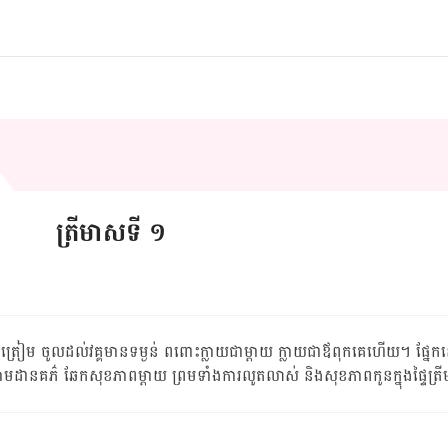
ត្រីមាសទី ១
ត្រៀម ចូល​ដល់​វគ្គ​មាន​ទម្ងន់ ពពោះ​ក្លាយ​ជា​ម្ដាយ ក្លាយ​ជា​ឪពុក​គេ​ហើយ។ ផ្នែក​នេះ
រ​តាមដាន​គភ៌ ឆែក​សុខភាព​ម្ដាយ ព្រម​ទាំង​ការ​លូតលាស់ និង​សុខភាព​កូន​ក្នុង​ផ្ទៃ​ត្