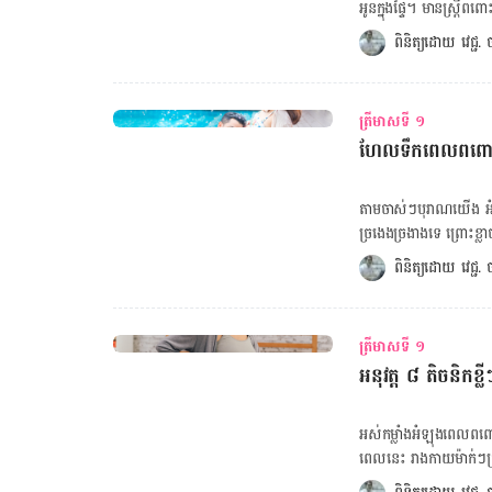
ទារកមានក្រូម៉ូសូមភេទ XY (ភេទប្រុស)។ សាស្រ្តាចារ្យ Corry G
អូន​ក្នុង​ផ្ទៃ។ មាន​ស្ត្រី​ពពោ
សាកលវិទ្យាល័យ Newc
ឡើង​ដោយសារ​អ្វី ឬ​គួរ​ឲ្យ​បារម្ភ​កម្រិត​ណា​នៅ​ឡើយ។ ប
ពិនិត្យដោយ 
វេជ្ជ
ដឹង​ថា ក្នុង​ត្រី​មាស​ដំប
ស្ត្រី​ចាំ​បាច់​ត្រូវ​ពិនិត្យ
រំខាន​តិច​តួច​ប៉ុណ្ណោះ​ចំពោ
ត្រីមាសទី ១
គួប​ផ្សំផ្សេងទៀត (៧០% នៃ​ការ​ធ្លាក
ហែលទឹកពេលពពោះ 
ទីនេះ! ចង់គណនាទម្ងន់ស្រ្តីពពោះ ចុចទីនេះ! ចង់ដឹងអត្ថន័យពណ៌ និងរូបរាងលាមកទារក ចុចទីនេះ! មូល​ហេតុ​
នៃ​បញ្ហា​ធ្លាក់​ឈាម​នៅ​ត្រី
គភ៌​ក្នុង​ស្បូន (ការ​កាច់
តាម​ចាស់ៗ​បុរាណ​យើង អំឡុ
គួប​ផ្សំ​នៃ​បញ្ហា​ធ្លាក់​ឈាម​នៅ​ត្រី​មាស​ទី១ ឈឺ​ពោះ ឬ​ឈើ​លើ​ថ្ងាស​ផ្នែក​ខ
ច្រងេងច្រងាង​ទេ ព្រោះ​ខ្លាច
ចង្កេះ អស់​កម្លាំង ល្ហិតល្ហៃ បាត់បង់ស្មារតី មន្ទីរពេទ្យ កាល់​ម៉ែត បន្ត​ថា ប្រភេទ​នៃ​ការ​ធ្លាក់ឈាម​នៅ​ត្រី​មាស​ទី១​
ឲ្យ​ទៀង​ទាត់ ដើម្បី​សុខភាព
ពិនិត្យដោយ 
វេជ្ជ
មាន ៣ ដូចជា ការ​ធ្លាក់​រម្
ប្រយោជន៍​ច្រើន។ ហែល​ទឹក​ពេ
គភ៌​ហើយ តែ​ការ​ហែល​ទឹក​មិ
សុវត្ថិភាព ​ម៉ាក់​ៗ​អាច
ត្រីមាសទី ១
ផ្នែក​សម្ភព រោគ​ស្ត្រី និង
អនុវត្ត ៨ តិចនិកខ
ហានិភ័យ​ដូច​ជា​ការ​ដួល ឬ
ថ្ងៃសម្រាលកូន អត្ថប្រយោជន៍​នៃ​ការ​ហែល​ទឹក​ពេល​
និង​ការពារ​ឡើង​កម្ដៅ កាត់​
អស់​កម្លាំង​អំឡុង​ពេល​ពពោះ
ធ្វើ​ឲ្យ​ចរន្ត​ឈាម​ប្រសើ
ពេល​នេះ រាងកាយ​ម៉ាក់​ៗ​ត្រូវ
ពោះ ទប់ស្កាត់កើតជំងឺ ចន្
ផ្ដល់​ថាមពល​ដល់​រាងកាយ​វិ