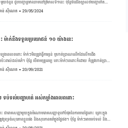
ellatly អ្នកស្រាវជ្រាវវិទ្យាសាស្ត្រនៅ
ះ​​មួយ​ចំនួន ជួប​បញ្ហា​ធ្លាក់​ឈាម​​នៅ​ត្រី​មាស​ទី១នេះ ប៉ុន្តែ​មិន​ដឹង​ច្បាស់​ថា​បញ្ហា​​កើត​
astle បានលើកឡើងថា បុរសមានហ្សែនដែលចែកចេញជា ២ […]
ើ​តាម​ការ​ផ្សព្វ​ផ្សាយ​របស់​មន្ទីរពេទ្យ កាល់ម៉ែត បាន​ឲ្យ​
. ចាន់ ស៊ីណេត
•
29/05/2024
ូង ២០-៣០%​នៃ​គភ៌​សរុប​អាច​ជួប​ប្រទះ​បញ្ហា​ធ្លាក់​ឈាម ហើយ​វា​អាច​ជា​សញ្ញា​អាសន្ន​ដែល​
 និង​តាម​ដាន​ជា​បន្ទាន់។ ផ្ទុយ​ទៅ​វិញ បញ្ហា​ធ្លាក់​ឈាម​​នៅ​ត្រី​មាស​ទី១នេះ​អាច​ជា​ផ្ដល់​ផល​
ះ​ម៉ាក់ៗពពោះ និង​គភ៌​ក្នុង​ផ្ទៃ វា​អាស្រ័យ​លើ​បរិមាណ​នៃ​ការ​ធ្លាក់​ឈាម និង​រោគ​សញ្ញា​
់​ឈាម​របស់​ម៉ាក់ៗ គភ៌​អាច​វិវត្ត​ធម្មតា)។ ចង់គណនាថ្ងៃសម្រាលកូន ចុច
ម៉ាក់នឹងទទួលប្រយោជន៍ ១០ យ៉ាងនេះ
​មាស​ទី១ – ប៉ះ​ទង្គិច ឬ​កកិត​មាត់​ស្បូន (ការ​រួម​ភេទ ឬ​ពិនិត្យ​មាត់​ស្បូន) – បង្ក​កំណើត​
​សំបុក) – គំរាម​រលូត ឬ​រលូត – កូន​ក្រៅ​ស្បូន – កូន​ពង – រលាក​មាត់​ស្បូន រោគ​សញ្ញា​
ង​ពេល​ពពោះ ម៉ាក់ៗ​មិន​ត្រូវ​ធ្វើ​ការ​ធ្ងន់ ឬ​ហាត់​ប្រាណ​លើក​ដៃ​លើក​ជើង
ាង​ក្រោម​ពោះ កម្រិត​ឈឺ តិច ឬ​ខ្លាំង រួយ​
​ប៉ះ​ពាល់​ដល់​គភ៌។ ប៉ុន្តែ បើ​តាម​គ្រូពេទ្យ ទោះ​ម៉ាក់ៗ​ពពោះ​ក៏​ដោយ ក៏​ត្រូវ​ហាត់​ប្រាណ​
​ខ្លួន និង​កូន​ក្នុង​ផ្ទៃ ហើយ​បើ​ម៉ាក់ៗ​ហែល​ទឹក​ពេល​ពពោះ ច្បាស់​ជា​ទទួល​បាន​អត្ថ
. ចាន់ ស៊ីណេត
•
20/09/2021
អិល​​ឈាម​ក្រហម ឬ​ក្រ​ម៉ៅ ការ​ធ្លាក់​ដូច​កណ្ដាល​នៃ​វដ្ដ​រដូវ ពណ៌​ក្រហម ឬ​ក្រ​ម៉ៅ […]
ល​ពពោះ​មាន​សុវត្ថិភាព ឬ​អត់? ម៉ាក់ៗ​ពពោះ​ច្បាស់​ជា​បារម្ភ​ពី​សុវត្ថិភាព​ខ្លួន និង​
ន​បង្ក​ជា​គ្រោះ​ថ្នាក់​ណា​មួយ​គួរ​ឲ្យ​បារម្ភ​នោះទេ ពោល​គឺ​ការ​ហែល​ទឹក​ពេល​ពពោះ​មាន​
​ជ្រើស​វា​ជា​ទម្លាប់​ហាត់​ប្រាណ​បាន។ យោង​តាម​វេជ្ជបណ្ឌិត Lucky Sekhon ឯកទេស
​វិបត្តិ​គ្មាន​កូន ពន្យល់​ថា ហែល​ទឹក គឺ​ជា​កីឡា​មួយដែល​មាន​ផល​ប៉ះពាល់​ទាប មិន​បង្ក​
្លីៗ ទប់ទល់បញ្ហាហត់ អស់កម្លាំងពេលពពោះ
​របួស​ដែល​អាច​គំរាមកំហែង​ដល់​ទាំង​សុខភាព​ម៉ាក់ៗ និង​អា​អូន​ក្នុង​ផ្ទៃ​ឡើយ។ គណនា
ពពោះ ជួយ​សម្រួល​ដល់​អាការៈ​ចង្អោរ ធ្វើ​ឲ្យ​រាងកាយ​ត្រជាក់
បន្ថយ​សម្ពាធ​ក្បាល​ពពោះ និង​ចង្កេះ ជួយ​ឲ្យ​ម៉ាក់ៗ​មាន​អារម្មណ៍​ស្រាល​ខ្លួន​ជាង​មុន
 ជា​រោគ​សញ្ញា​មួយ​ក្នុង​ចំណោម​រោគ​សញ្ញា​ទូទៅ​បំផុត​នៃ​ការ​មាន​ផ្ទៃពោះ ព្រោះ​ក្នុង​
រ​ឡើង បំបាត់​អាការៈ​ហើមដៃ ហើមជើង និង​មិន​ស្រណុក​ស្រួលលើរាងកាយ ពង្រឹង​សាច់​ដុំ​
​ទ្រទ្រង់​សុខភាព​ខ្លួន​ផង និង​សុខភាព​គភ៌​ក្នុង​ផ្ទៃ​ផង។ ប៉ុន្តែ ម៉ាក់​ៗ​អាច​ទប់​ទល់ និង​
លោះសាច់ដុំពោះចំហ សម្រួល​អាការៈ​ឈឺ​ចុក​ចាប់​ឆ្អឹង​ខ្នង ជួយ​សម្រួល​ដល់​សុខភាព​
ញ​ដោយ​អនុវត្ត​គន្លឹះ​សាមញ្ញ​ទាំង ៨ ខាង​ក្រោម​នេះ​ជា​ប្រចាំ​ដូច​ជា៖ ១. ជ្រើស​រើស​