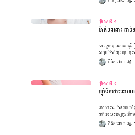
ពិនិត្យដោយ 
វេជ្ជ
សរសៃ​ឈាម​បេះដូង ជួយ​ឲ្យ​ម៉ាក់​ៗ​សម្រាល​កូន​បាន
អាហារ​សម្បូរ​ជីវជាតិ និង​ប
ផ្ដល់​ប្រយោជន៍​ច្រើន​ដល់​ម
ចៀសវាង​ញ៉ាំ​អាហារ​ផ្អែម​ដូច
មាស​ទី១ ដល់​ត្រី​មាស​ទី៣ 
អាច​ធ្វើ​កាន់​តែ​ហត់​លើស​ដើ
Lucky Sekhon ណែនាំ​ឲ្យ​ម
ត្រីមាសទី ១
ពាល់​ដល់​អា​អូន​ក្នុង​ផ្ទៃ
ចៀសវាង​ការ​រអិល បណ្ដាល​
ម៉ាក់ៗពពោះ ដាច់ខ
នៅ​ចន្លោះ​ម៉ោង​បាយ​ដូចជា
ញ៉ាំ​ជាតិ​កាហ្វេ​អ៊ីន ៣០០មីក
នេះ​ម៉ាក់​ៗ​ត្រូវ​ចេះ​ពិនិ
ការ​ទទួល​បាន​សារធាតុ​ចិញ្
សម្រាក​ឲ្យ​បាន​គ្រប់​គ្រាន់
សម្រាប់​ម៉ាក់​ៗ​​គ្រប់​រូប 
ជាតិ​ដែក វីតាមីន និង​រ៉ែ​ផ្
វា​ក៏​ជួយ​ទ្រទ្រង់​ទៅ​ដល់​ក
ពិនិត្យដោយ 
វេជ្ជ
ពេទ្យ​ជំនាញ​ណែនាំ។ ៨. ព្យ
ម៉ាក់​ៗ​ពពោះ​ខ្វះ​មិន​បាន​តែ​ម្ដង 
គណនាទម្ងន់ស្ត្រីពពោះ នៅទីនេ
វិសាល ឯកទេស​ផ្នែក​សម្ភព ន
ពេល​ពពោះ​បាន​ទាំង​ស្រុង​នោះ​
បន្ថែម​ទៅ​ក្នុង​របប​អាហារ​ប្
ណែនាំ​របស់​វេជ្ជបណ្ឌិត​ជំនា
ត្រីមាសទី ១
មាន​ផ្ទៃពោះ​ រហូត​ដល់​សម្
បន្ថែ​ពី​លើ​នេះ ប្រសិន​បើ​ម៉ា
ញ៉ាំទឹកដោះគោពេ
២. អាស៊ីដ​ហ្វូ​លិក ( fol
បណ្ដាល​មក​ពី​កង្វះ​អាស៊ីដហ្
ពី​ចង្កេះ​ចុះ​ក្រោម​បាន ឬ​
​ពេល​ពពោះ ម៉ាក់​ៗ​មួយ​ចំនួ
កាល់ស្យូម ដើម្បី​ជំនួយ​សុខភាព​មាតា និង​ទារក។ ចង់គណន
ជាពិសេស​ចង់​ឲ្យ​កូន​កើត​ម
សម្រាលកូន ចុចទីនេះ! ចង
ស្បែក​ស​ស្អាត ម៉ាក់​ៗ​គួរ​ញ៉ាំ​ទឹក​ដោះ​គោ​ឲ្យ​ច្រើន។ ការឡើ
ពិនិត្យដោយ 
វេជ្ជ
ស្យូម៖ ដើម្បី​ឆ្អឹង​កូន​ក
លើក​ឡើង​បែប​នេះ ប្រធាន​ផ្នែ
ចាន់ ស៊ីណេត បាន​ពន្យល់​ឲ