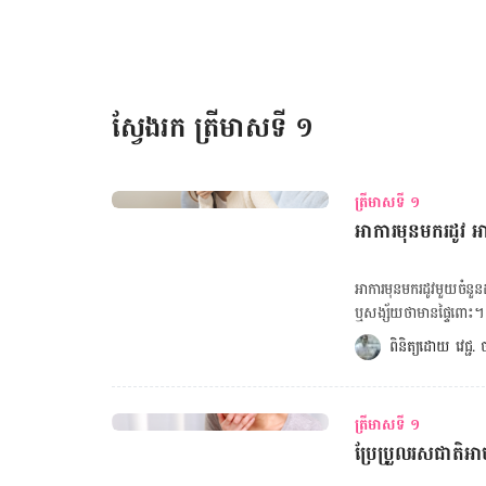
សរសៃ​ប្រសាទ​។ ចំពោះកុមារ​អាយុក្រោម៥ឆ្នាំ ពួក​គេ​អាច​នឹង​​ឆ្លង​ជំ​ងឺ​មួយ​ចំនួន​ដែល​ចម្លង​ដោយ​មូសអង្កាម ដូច​ជា ជំ​ងឺ​
រលាក​ស្រោម​ខួរ និង​វីរុស West Nile។ នេះ​បើយោង​ទៅ​តាម​របាយ​ការណ៍​របស់ PMC​។ ដោយឡែ
កំពុង​ពពោះ ជាពិសេស​នៅ​ត្រីមាស​ទី​១ ការ​ឆ្លង​វីរុស […]
ស្វែងរក ត្រីមាសទី ១
ត្រីមាសទី ១
អាការមុនមករដូវ អ
អាការមុនមករដូវមួយចំនួនដ
ឬសង្ស័យថាមានផ្ទៃពោះ។ តើអាក
រដូវ ២ សប្តាហ៍រាងកាយរបស
ពិនិត្យដោយ 
វេជ្ជ
សម្រាប់ទ្រទ្រង់ការមានគភ៌ដំបូង។ កម្រិតអ័រម៉ូននេះនឹងកើនខ្ពស់ក្នុងអំឡុងពេល ១សប្
មិនមានផ្ទៃពោះក៏ដោយ។ ការ​
ផ្លូវចិត្ត ដែលជា​រោគ​​សញ្ញាមុនមករដូវ។ ប្រសិនបើយើងមានផ្ទៃពោះ រោគ
ត្រីមាសទី ១
មុនពេលយើងបាត់​​រដូវចាប់ព
ប្រែប្រួលរសជាតិអា
ដើម្បី​គណនាថ្ងៃមេជីវិតញីទុំធ្លាក់! ចុចទីនេះ ដើម្បីគណនាថ្ងៃសម្រាលកូន! ចុចទីនេះ ដើ
ពពោះ! ចុចទីនេះ ដើម្បីគណនាទម្ងន់ធៀបកម្ពស់ (BMI)! ចុចទីនេះ ដើម្បី​មើលតារាងកាលវិភាគចាក់វ៉ាក់សាំង