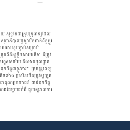
ើម្បីអូនៗមានសុខភាពល្អដែរ។ អាច​ព្យាយាមពិភាក្សា​ជាមួយ​គ្រូពេទ្យពី​វិធី​ផ្តាច់​បារី​
អស់​កម្លាំង​អាច​ជា​ផ្នែក​មួយ​ធ្វើ​ឲ្យ​មាន​ការ​
 យោងតាមមជ្ឈមណ្ឌលគ្រប់គ្រង និងប្រឆាំងជំងឺឆ្លងនៅអាមេរិក CDC ស្រីៗជក់បារីអំឡុង
 […]
​ការរលូត​កូន​ ខណៈគភ៌ក្នុងផ្ទៃក៏ប្រឈមកាន់តែខ្លាំងជាមួយការពិការពីកំណើត​ថែម​
ូរមាត់ ឬឆែបក្រអូមមាត់ កើតមុនខែ កើតមិនគ្រប់គីឡូ និងស្លាប់ក្នុងផ្ទៃតែម្តង។
ពីម្តាយ​ជក់បារី កាន់​តែប្រឈម​ខ្លាំង​ជាមួយ​ពិការ​ភាពសតិបញ្ហា​ទៀត​ផង។ ជក់បារី
ពេលសម្រាល ក៏ជាកត្តានាំឲ្យហានិភ័យកូនស្លាប់ភ្លាមៗ (SIDS) កើនខ្ពស់​ទៀត​
យ សុទ្ធតែជា​ក្រុម​គ្រូពេទ្យ​ដែល​
៊ីកើត​ចេញ​ពីផ្ទៃម៉ាក់ៗ​ជក់បារី ​កាន់​តែមាន​ទំនោរ​ជក់បារីនៅ​ពេលធំឡើង និង​ឈាន​ទៅ​
សុខាភិបាលឬស្ថាប័ន​ពាក់ព័ន្ធ​ផ្លូវ
បារីតែម្តង។ ក្រៅពីបារី បារីសប្បនិម្មិត ឬបារីអេឡិចត្រូនិក ក៏ត្រូវគេអះអាង បង្កជាបញ្ហា
យជាបន្តបន្ទាប់សម្រាប់
បារីដែរ ដោយសារ​បារីអេឡិចត្រូនិក ក៏មានផ្ទុក​ជាតិ​នីកូទីន […]
ពិនិត្យ​ខ្លឹមសារ​មាតិកា គឺ​ត្រូវ​
រ មិនហួសសម័យ និង​មានមូលដ្ឋាន​
​ទុកចិត្ត​ជាផ្លូវការ។ ក្រុមគ្រូពេទ្យ
ម៉ោង ប្រសិន​បើ​តម្រូវ​ឲ្យ​ត្រួត
្បី​ជា​គុណប្រយោជន៍ ជា​ទំនុកចិត្ត
ណង​តែមួយ​គត់​គឺ ជួយ​ឲ្យ​រាល់ការ