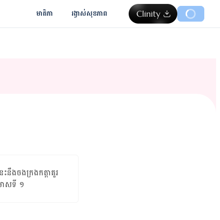
មាតិកា
រង្វាស់​សុខភាព
​នឹង​ចងក្រង​កត្តា​គួរ​
រីមាសទី ១