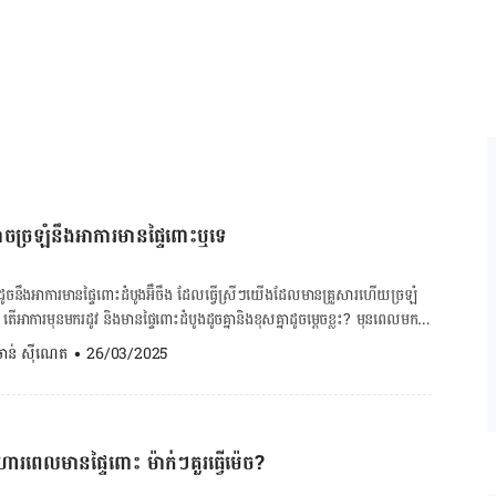
ក សម្រាប់​ស្ត្រី​​
ាចច្រឡំនឹងអាការមានផ្ទៃពោះឬទេ
ូចនឹងអាការមានផ្ទៃពោះដំបូងអ៊ឹចឹង ដែល​ធ្វើស្រីៗយើង​ដែល​មាន​គ្រួសារ​ហើយច្រឡំ
ារមុនមករដូវ និងមានផ្ទៃពោះដំបូងដូចគ្នា​និង​ខុសគ្នាដូចម្តេចខ្លះ? មុនពេលមក
់យើងផលិតអ័រម៉ូនប្រូហ្សេស្តេរ៉ូន (progesterone) ដែល​ជា​អ័រម៉ូន​សំខាន់
. ចាន់ ស៊ីណេត
•
26/03/2025
តាហ៍បន្ទាប់ ទោះបីជាយើង
កើន​ឡើង​នៃកម្រិតអ័រម៉ូន​នេះ​អាច​បណ្តាល​ឱ្យយើងមានការផ្លាស់ប្តូរទាំងផ្លូវកាយ និង
​សញ្ញានៃការមានផ្ទៃពោះអាចលេចឡើង
ី ១សប្តាហ៍ទៅ ១០ថ្ងៃ ពោល​គឺនៅសប្តាហ៍ទី ១ នៃការបង្កកំណើតតែម្តង។ ចុចទីនេះ
ហារពេលមានផ្ទៃពោះ ម៉ាក់ៗគួរធ្វើម៉េច?
ម្បីគណនាទម្ងន់ស្ត្រី