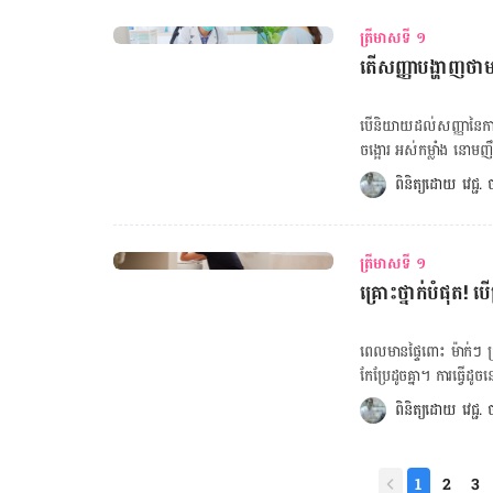
លោក​ថា តាម​ពិត​ទៅ ការ​ដ
ត្រីមាសទី ១
ម្ដាយ​តែ​ប៉ុណ្ណោះ អាហារ​មិន​អា
តើសញ្ញាបង្ហាញថ
ទីនេះ វេជ្ជបណ្ឌិត​រូប​នេះ​បន្ត​ថា ចំពោះ​ស្ត្រី​ពពោះ ការ​ញ៉ាំ​ទឹក​ដោះ​គោ​មិន​អាច​កំណត់​ពណ៌​សម្បុរ​កូន​បាន​ក៏​ពិត​មែន
តែ​ទឹក​ដោះ​គោ​មាន​អត្ថប្រយ
ប្រយោជន៍​ជា​ច្រើន​ពី​សារធាតុចិញ្ចឹមនៅ
បើ​និយាយ​ដល់​​សញ្ញា​នៃ​ការ
ប្រូតេអ៊ីន៖ ជា​សារធាតុ​ចិញ្
ចង្អោរ អស់កម្លាំង នោម​ញឹក
ប្រូតេអ៊ីន ដើម្បី​លូតលាស់ ន
មាន​ផ្ទៃពោះ​ដំបូង​នេះ​ទេ​។ នៅ​ពេល​ស្រីៗ​យើង​តេស្ត​ដឹង​ថាមាន​ផ្ទៃពោះ តើ​ដឹង​ទេ​ថា​ពេល​ណា​នឹង​ចាប់​ផ្ដើម​មាន​
ពិនិត្យដោយ 
វេជ្ជ
សម្រាប់​ស្ត្រី​ពពោះ ព្រោះ​រ
អាការ​ដូច​ជា​ក្អួត ចង្អោ
និង​សរសៃ​ប្រសាទ​របស់​គភ៌។ 
ផ្ទៃពោះ​អាច​កើត​មាន​។ ចុចទីនេះ ដើម្បី​គណនាថ្ងៃមេជីវិតញីទុំធ្លាក់! ចុចទីនេះ ដើម្បីគណនាថ្ងៃសម្រាលកូន! ចុច
មុខ។ – វីតាមីន D៖ វីតាមីន 
ទីនេះ ដើម្បីគណនាទម្ងន់ស្ត្រីពពោះ! ចុចទីនេះ ដើម្បីគណនាទម្ងន់ធៀបកម្ពស់
ការ​ពង្រឹង​ប្រព័ន្ធ​ភាព​ស៊ា
ត្រីមាសទី ១
តារាងកាលវិភាគចាក់វ៉ាក់សាំងទារក! ១. សុដន់​ឡើង​តឹង​ ការ​កើន​ឡើង​អ័រម៉ូន​អឺស្រ្តូហ្សែន 
គ្រោះថ្នាក់បំផុត!
ស្រីៗ​យើង​មាន​អារម្មណ៍​ថ
ភាគ​ច្រើន​កើ​ត​ឡើង​​មួយ ឬ​
ទៅ​ទៀត​។ ២. ធ្លាក់​ឈាម​តិចៗ និង​ឈឺ​រមួល​ ស្រីៗ​យើង​ខ្លះ​អាច​មាន​ជួប​អាការ​ឈឺ​រមួល​ក្នុង​ពោះ ពេល​ដែល​ស៊ុត​
ពេល​មាន​ផ្ទៃ​ពោះ ម៉ាក់ៗ ត្រ
តោង​ជាប់ទៅ​នឹង​ជញ្ជាំង​ស្
កែ​ប្រែ​ដូច​គ្នា។ ការ​ធ្វើ​ដ
បាត់​ទៅ​វិញ​ក្នុង​រយៈ​ពេល​
ពិសេស​​ស្រីៗពពោះកូនដំបូង​ 
ពិនិត្យដោយ 
វេជ្ជ
សប្ដាហ៍​ទី​ប្រាំមួយ ដល់​ទី​
ភាព​យើង​ និង​កូនក្នុងផ្ទ
ពេល​មក​រដូវ​។ ៣. អស់​កម្លាំ
មិន​ត្រូវ​ធ្វើ​រឿង​មួយ​ចំ
ការ​មាន​ផ្ទៃពោះ អាច​ធ្វើ​ឲ
ទៅចុះ! បើសិនគ្នាយើងណាម
1
2
3
ប្រហែល​ជាមួយ​សប្ដាហ៍ ក្រោ