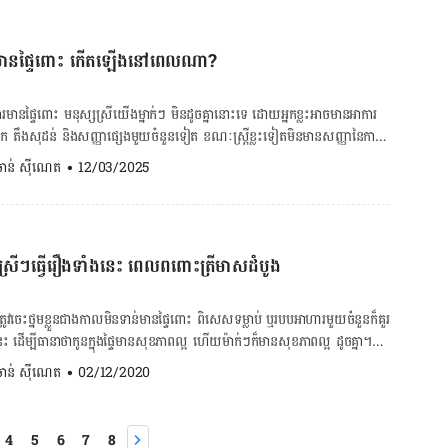
ែល​កូន​កើត​មក​មាន​សម្បុរ​ស គឺ​អាស្រ័យ​ទៅ​លើ​ពូជ​សាសន៍ និង​ហ្សែន​របស់​ឪពុក​
ច​កំណត់​ពណ៌​សម្បុរ​របស់​កូន​យើង​បាន​ឡើយ។ គណនាថ្ងៃសម្រាលកូន នៅ
ាមានផ្ទៃពោះ កើតឡើងនៅពេលណា?
ោជន៍​ដល់​សុខភាព​ម្ដាយ និង​កូន​នៅ​ក្នុង​ផ្ទៃ។ ម៉ាក់​ៗ​ពពោះ​នឹង​ទទួល​បាន​អត្ថ
ក្នុងទឹកដោះ​គោ​មាន​ដូច​ជា៖ [embed-health-tool-due-date] –
​មាន​ផ្ទៃ​ពោះ មនុស្ស​ស្រី​យើង​ម្នាក់ៗ មិន​ដូច​គ្នា​នោះ​ទេ ដោយ​អ្នក​ខ្លះ​អាច​មាន​អាការ
ចឹម​ចាំ​បាច់​ចំពោះ​មនុស្ស​គ្រប់​វ័យ ពិសេស​ចំពោះ​ស្ត្រី​ពពោះ។ ម្យ៉ាង​វិញ​ទៀត គភ៌​ត្រូវ​ការ​
 តឹង​សុដន់ និង​សញ្ញា​ផ្សេង​មួយ​ចំនួន​ទៀត ខណៈ​ស្រ្តី​ខ្លះ​ទៀត​មិន​មាន​សញ្ញា​នៃ​ការ​
ិង​បង្កើត​ជាលិកា​ល្អ​ថ្មី​ៗ​ច្រើន។ – កាល់ស្យូម៖ ទឹក​ដោះ​គោ​ផ្ដល់​កាល់ស្យូម​គ្រប់​គ្រាន់​
. ចាន់ ស៊ីណេត
•
12/03/2025
ាង​កាយ​ម្ដាយ​ត្រូវ​ការ​ជាតិ​កាល់ស្យូម សម្រាប់​ជួយ​ដល់​ការ​អភិវឌ្ឍ​ឆ្អឹង សាច់ដុំ បេះ​ដូង
រ ហើមពោះ ទល់លាមក ឬ​អស់កម្លាំង? អ្វី​ខាង​ក្រោម​នេះ ជាពេល​វេលា​នៃ​​សញ្ញា ​មាន​
លើស​ពី​នេះ ទឹក​ដោះ​គោ​ជួយ​កាត់​បន្ថយ​ហានិភ័យ​ក្នុង​ការ​កើត​ជំងឺ​ពុក​ឆ្អឹង​ទៅ​ថ្ងៃ​ខាង​
D និង​កាល់ស្យូម ជួយ​រក្សា​ឆ្អឹង​របស់​ម៉ាក់​ៗ​ឲ្យ​មាន​សុខភាព​ល្អ ហើយ​វា​ក៏​សំខាន់​ក្នុង​
 (BMI)! ចុចទីនេះ ដើម្បី​មើល
ំ​របស់​យើង ជាហេតុ​ជួយ​កម្ចាត់​រាល់​មេរោគ ការពារ​ទាំង​ម៉ាក់ […]
និង​ប្រូតេស្តូស្តេរ៉ូន ធ្វើ​ឲ្យ​
 បើស្រីៗធ្វើរឿងទាំងនេះ ពេលពពោះត្រីមាសដំបូង
ា​សុដន់​ឈឺ ស្រៀវ និង​ឡើង​តឹង នៅ​ពេល​ចាប់​ផ្ដើម​មាន​ផ្ទៃពោះ។​ រោគ​សញ្ញា ទាំង​នេះ​
ពីរ​សប្ដាហ៍ បន្ទាប់​ពី​មានការ​បង្ក​កំណើត​ ឬ​អាច​កើតមាន​មុន​ពេល​យើង​ដឹង​ថា​បាត់​រដូវ​
ូវចេះ​ថ្នមខ្លួន​ជា​ង​កាល​មិន​ទាន់​មាន​ផ្ទៃពោះ ពិសេស​ទម្លាប់​ ឬ​របប​អាហារ​មួយ​ចំនួន​ក៏​គួរ​
បូន។ ស្រីៗ​យើង​ខ្លះ​ទៀត​អាច​សម្គាល់​ឃើញ​មាន​ធ្លាក់​ឈាម​តិចៗ​ផង​ដែរ​ តែ​នឹង​អាច​
ូច​នេះ ដើម្បីធានា​ថាកូន​ក្នុង​ផ្ទៃ​មាន​សុខភាព​ល្អ ហើយ​ម៉ាក់ៗ​ក៏មាន​សុខភាព​ល្អ ដូច​គ្នា។​
មួយ​ថ្ងៃ។ សញ្ញា​នៃការ​តោង​ជាប់​ជញ្ជាំង​ស្បូន​របស់​ស៊ុត​នេះ ទំនងជា​កើត​មាន​ចន្លោះ​ពី​
កាន់តែ​ត្រូវ​ដឹង​ពីអ្វីយើងមិនគួរធ្វើទាំងនេះ​ ព្រោះ​វា​អាច​ជះឥទ្ធិពលច្រើន​មក​លើ​សុខ
. ចាន់ ស៊ីណេត
•
02/12/2020
១២ បន្ទាប់​ពី​មានការ​បង្ក​កំណើត។ ស្រីៗ​​ខ្លះ​អាច​ច្រឡំ​សញ្ញា​ទាំង​នេះ ថា​ជា​សញ្ញា​មុន​
ៃ អាចឈានដល់រលូត ឬកើតមកស្លាប់ក៏មាន ហេតុនេះត្រូវតែប្រយ័ត្ន ហើយ​អ្វី​ចាំ​បាច់បំផុត​
ង ការ​កើន​ឡើង​នៃ​កម្រិត​អ័រម៉ូន​ប្រូតេស្តូស្តេរ៉ូន​ ដែលរាង​កាយ​បញ្ចេញ​ដើម្បី​គាំទ្រ​ដល់​
នួន​នេះទេ​។ ១- ជក់បារី “Hello គ្រូពេទ្យ” សង្ឃឹមថា ស្រីៗគ្នាយើងមិនមែនអ្នកជក់បារី
្យ​មនុស្ស​ស្រី​យើង​មាន​អាការៈ​អស់​កម្លាំង។ ការ​អស់​កម្លាំង​នេះ អាច​កើត​មាន​ឡើង​
្នាក់ជក់បារីវិញនោះ ក៏ជាពេលវេលាស័ក្ដិសមបំផុតត្រូវផ្តាច់បារីហើយ។ វាមិនមែន
4
5
6
7
8
យ​មាន​ការ​បង្ក​កំណើត។ អាការៈ​នេះ ច្រើន​បាត់​ទៅវិញ​នៅ​ត្រីមាស​ទី​ពីរ​ និង​អាច​