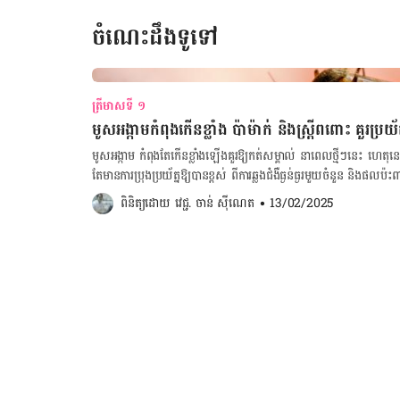
ចំណេះដឹងទូទៅ
ត្រីមាសទី ១
មូសអង្កាមកំពុងកើនខ្លាំង ប៉ាម៉ាក់ និងស្ត្រីពពោះ គួរប្រយ័ត្
មូសអង្កាម កំពុងតែកើន​ខ្លាំងឡើង​គួរ​ឱ្យ​កត់សម្គាល់ នា​ពេលថ្មី​ៗនេះ ហេតុន
តែ​មាន​ការ​ប្រុង​ប្រយ័ត្ន​ឱ្យ​បាន​ខ្ពស់ ពី​ការ​ឆ្លង​ជំ​ងឺ​ធ្ងន់​ធ្ងរ​មួយ​ចំនួន និងផល​
សត្វមូស​អង្កាម​ខាំ។ ក្នុង​រយៈពេល​ប៉ុន្មាន​សប្តាហ៍​ថ្មី​ៗនេះ យើង​សង្កេតឃើញ​ថា នៅ​រាជធានី​ភ្នំពេញ​បាន​លើក​ឡើង​ពី​ការ​
ពិនិត្យដោយ 
វេជ្ជ. ចាន់ ស៊ីណេត
•
13/02/2025
កើន​ឡើង​នៃ​សតស្វមូស​អង្កាមក្នុង​ចំនួន​ច្រើន​ខុស​ពី​ឆ្នាំ​មុនៗ ហើយ​ការ​កើន​ឡើង
បណ្តាល​មក​ពី​ការ​កើន​ឡើង​កម្តៅ និងកំហាប់​ក្លិន​ស្អុយ​នៃ​ទឹក​ស្អុយ​។ មិន​ត្រឹម​តែ​ប៉ុណ្ណោះ ការ​ប្រែ​ប្រួលអាកាសធាតុនៅ​រដូវ
ក្តៅ​ចាប់ពី​ខែ​វិច្ឆិកា រហូត​ដល់​ខែ​មេសា ក៏អំ​ណោយ​ផល​ដល់ការ​បង្កាត់​ពូជ ការ
។ ហេតុនេះ យើង​គ្រប់គ្នា​គួរ​តែ​ប្រយុទ្ធ​ប្រយ័ត្ន​លើ​ជំ​ងឺ​ឆ្លង​ផ្សេងៗ​តាមរយៈ​សត្វ​មូស​អង្កាម ជា​ពិសេស​កុមារអាយុក្រោម៥ឆ្នាំ
និង​ស្ត្រី​កំពុង​តែ​មាន​ផ្ទៃ​ពោះ បើ​ទោះ​បី​វា​មិន​មែន​ជា​ភ្នាក់​ងារ​ចម្លង​ជំ​ងឺ​គ្រ
ទីនេះ ដើម្បី​គណនាថ្ងៃមេជីវិតញីទុំធ្លាក់ ចុចទីនេះ ដើម្បីគណនាថ្ងៃសម្រាលកូន ចុចទីនេះ ដើម្បីគណនាការឡើងទម្ងន់ស្ត្រី
អំឡុងពពោះ ចុចទីនេះ ដើម្បីគណនាទម្ងន់ធៀបកម្ពស់ (BMI) ចុចត្រង់នេះ ដើម្បីមើលកាលវិភាគចាក់វ៉ាក់សាំងទារក
តើមូសអង្កាមអាចបង្កជំងឺ​អ្វីខ្លះ? ប៉ុន្តែ បើយោង​ទៅ​តាម​ទៅ​គេហ​ទំ​ព័រ PMC មូស​អង្កាម​គឺ​ជា​ភ្នាក់​ងារ​ចម្លង​ជំ​ងឺ​ធ្ងន់​ធ្ងរ​ជាច្រើន
ដែល​​អាច​បង្ក​ផល​ប៉ះ​ពាល់​​ខ្លាំង​​លើ​កុមារ និង​ស្ត្រី​កំពុង​ពពោះ ដោយសារ​តែពួក
មូស​អង្កាម ត្រូវ​បាន​គេ​ចាត់​ទុក​ថា ជា​ភ្នាក់​ងារ​ចម្លង​វីរុស និង​ប៉ា​រ៉ា​ស៊ីត ជាច្រើ