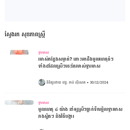
ស្វែងរក សុខភាពស្ត្រី
ទ្វារមាស
រមាស់កន្លែងសម្ងាត់? តោះមកដឹងមូលហេតុធំៗ
ទាំង៥ដែលស្រីៗចេះតែរមាស់ទ្វារមាស
ពិនិត្យដោយ 
វេជ្ជ. ចាន់ ស៊ីណេត
•
30/12/2024
ទ្វារមាស
មូលហេតុ ៤ យ៉ាង នាំឲ្យស្រីៗធ្លាក់ទឹក​រម្អិល​ទ្វារ​មាស​
រាងស្អិតៗ និងវិធីបង្ការ