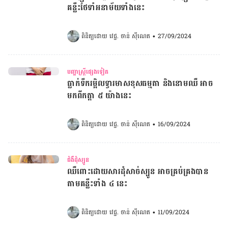
គន្លឹះថែទាំអនាម័យទាំងនេះ
ពិនិត្យដោយ 
វេជ្ជ. ចាន់ ស៊ីណេត
•
27/09/2024
បញ្ហាស្ត្រីផ្សេងទៀត
ធ្លាក់ទឹករម្អិលទ្វារមាសខុសធម្មតា និងនោមឈឺ អាច
មកពីកត្តា ៥ យ៉ាងនេះ
ពិនិត្យដោយ 
វេជ្ជ. ចាន់ ស៊ីណេត
•
16/09/2024
ជំងឺដុំស្បូន
ឈឺពោះដោយសារដុំសាច់ស្បូន អាចគ្រប់គ្រងបាន
តាមគន្លឹះទាំង ៤ នេះ
ពិនិត្យដោយ 
វេជ្ជ. ចាន់ ស៊ីណេត
•
11/09/2024