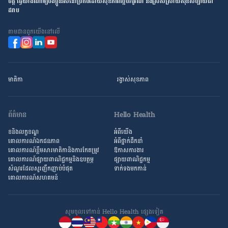
ចិត្ត ធ្វើ​យ៉ាង​ណា​ឲ្យ​បងប្អូន​រស់នៅ​ប្រកប​ដោយ​សុខភាព​ល្អ​បរិបូរណ៍ និង​ស្រស់ស្រាយ​សុខសប្បាយ​ជា​
ដរាប
តាម​ដាន​ពួក​យើង​នៅ​លើ
មាតិកា
រង្វាស់​សុខភាព
ព័ត៌មាន
Hello Health
ខនិងលក្ខខណ្ឌ
អំពីយើង
គោលការណ៍ឯកជនភាព
អំពី​ថ្នាក់ដឹកនាំ
គោលការណ៍​ខ្លឹម​សារ​មាតិកា​និង​ការ​កែតម្រូវ
ឱកាស​ការងារ
គោលការណ៍ផ្សាយពាណិជ្ជកម្មនិងឧបត្ថម្ភ
ផ្សាយពាណិជ្ជកម្ម
សំណួរ​ដែល​សួរ​ញឹកញាប់​បំផុត
ទាក់ទងមកកាន់
គោលការណ៍​សហគមន៍
សូមចូល​ទៅកាន់ Hello Health ផ្សេង​ទៀត