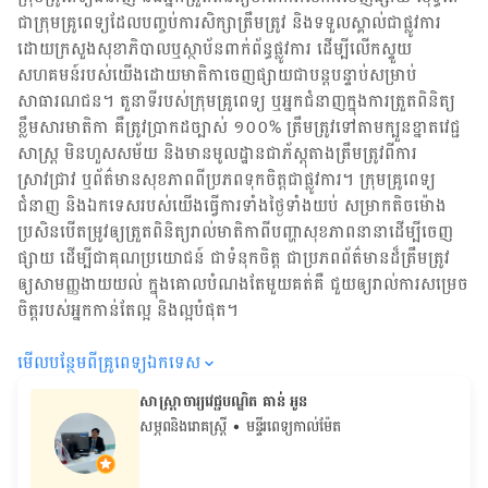
ជា​ក្រុម​គ្រូពេទ្យ​ដែល​បញ្ចប់ការសិក្សាត្រឹមត្រូវ និង​ទទួល​ស្គាល់​ជាផ្លូវការ​
ដោយ​ក្រសួងសុខាភិបាលឬស្ថាប័ន​ពាក់ព័ន្ធ​ផ្លូវការ ដើម្បីលើកស្ទួយ​
សហគមន៍​របស់យើង​ដោយ​មាតិកា​ចេញផ្សាយជាបន្តបន្ទាប់សម្រាប់
សាធារណជន។ តួនាទីរបស់​ក្រុមគ្រូពេទ្យ ឬ​អ្នក​ជំនាញ​ក្នុងការ​ត្រួតពិនិត្យ​
ខ្លឹមសារ​មាតិកា គឺ​ត្រូវ​ប្រាកដ​ច្បាស់ ១០០% ត្រឹមត្រូវ​ទៅតាម​ក្បួនខ្នាតវេជ្ជ
សាស្ត្រ មិនហួសសម័យ និង​មានមូលដ្ឋាន​ជា​ភ័ស្តុតាង​ត្រឹមត្រូវ​ពី​ការ​
ស្រាវជ្រាវ ឬ​ព័ត៌មាន​សុខភាព​ពី​ប្រភព​ទុកចិត្ត​ជាផ្លូវការ។ ក្រុមគ្រូពេទ្យ
ជំនាញ និង​ឯកទេស​របស់យើង​ធ្វើការ​ទាំង​ថ្ងៃទាំងយប់ សម្រាក​តិចម៉ោង
ប្រសិន​បើ​តម្រូវ​ឲ្យ​ត្រួតពិនិត្យ​រាល់​មាតិកា​ពី​បញ្ហា​សុខភាព​នានា​ដើម្បី​ចេញ​
ផ្សាយ ដើម្បី​ជា​គុណប្រយោជន៍ ជា​ទំនុកចិត្ត ជា​ប្រភព​ព័ត៌មាន​ដ៏​ត្រឹមត្រូវ
ឲ្យសាមញ្ញ​ងាយយល់ ក្នុងគោលបំណង​តែមួយ​គត់​គឺ ជួយ​ឲ្យ​រាល់ការសម្រេច
ចិត្ត​របស់​អ្នក​កាន់តែ​ល្អ និង​ល្អ​បំផុត។
មើល​បន្ថែម​ពី​គ្រូពេទ្យ​ឯកទេស
សាស្ត្រាចារ្យវេជ្ជបណ្ឌិត គាន់ អូន
សម្ភពនិងរោគស្រ្តី
• មន្ទីរពេទ្យកាល់ម៉ែត