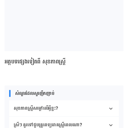
អត្ថបទផ្សេងទៀតពី សុខភាពស្ត្រី
សំណួរដែលសួរញឹកញាប់
សុខភាពស្ត្រីសម្ដៅលើអ្វីខ្លះ?
ស្រីៗ គួរទៅជួបគ្រូពេទ្យរោគស្ត្រីពេលណា?