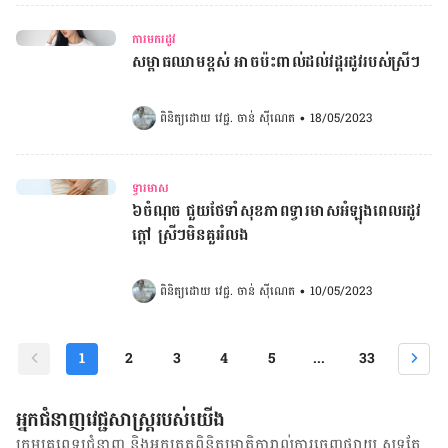
ការមករដូវ
សម្ពាធឈាមខ្ពស់ អាចប៉ះពាល់ដល់វដ្តរដូវរបស់ស្រីៗ
ពិនិត្យដោយ 
វេជ្ជ. ចាន់ ស៊ីណេត
•
18/05/2023
ទ្វារមាស
៦ចំណុច ជួយថែទាំសុខភាពទ្វារមាសអំឡុងពេលរដូវ
ក្តៅ ស្រីៗមិនគួររំលង
ពិនិត្យដោយ 
វេជ្ជ. ចាន់ ស៊ីណេត
•
10/05/2023
1
2
3
4
5
...
33
អ្នកជំនាញវេជ្ជសាស្ត្ររបស់យើង
ក្រុមគ្រូពេទ្យជំនាញ និង​អ្នក​ត្រួតពិនិត្យ​មាតិការាល់ការចេញផ្សាយ សុទ្ធតែ