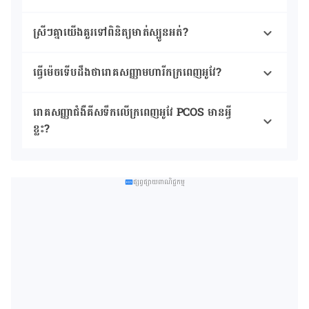
ស្រីៗគ្នាយើងគួរ​ទៅពិនិត្យ​មាត់​ស្បូន​អត់?
ធ្វើ​ម៉េចទើប​ដឹង​ថារោគសញ្ញាមហារីកក្រពេញអូវែ?
រោគសញ្ញាជំងឺគីសទឹកលើក្រពេញអូវែ PCOS មានអ្វី
ខ្លះ?
ផ្សព្វផ្សាយពាណិជ្ជកម្ម