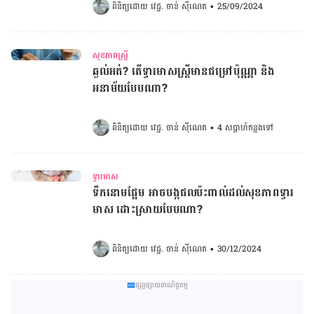
ពិនិត្យដោយ 
វេជ្ជ. ចាន់ ស៊ីណេត
•
25/09/2024
សុខភាពស្ត្រី
ឆ្ងល់អត់? តើទ្វារមាសស្ត្រីមានជម្រៅប៉ុណ្ណា និង
អនាម័យបែបណា?
ពិនិត្យដោយ 
វេជ្ជ. ចាន់ ស៊ីណេត
•
4 សប្ដាហ៍​កន្លងទៅ
ទ្វារមាស
ទឹកនោមផ្អែម អាចបង្កផលប៉ះពាល់ដល់សុខភាពទ្វារ
មាស ដោះស្រាយបែបណា?
ពិនិត្យដោយ 
វេជ្ជ. ចាន់ ស៊ីណេត
•
30/12/2024
ផ្សព្វផ្សាយពាណិជ្ជកម្ម