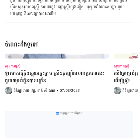
អូវែ ​ជំងឺដុំស្បូន ​ការបង្ករោគអាងត្រគាក ​ជំងឺក្រពេញទីរ៉ូអ៊ីត ​ការអស់រដូវ ​ការពិនិត្យនិង​
ធ្វើតេស្តសុខភាពស្រ្តី ​ការមករដូវ ​បញ្ហា​ស្ត្រី​ផ្សេងទៀត​ ​ ​​បូករួម​ទាំង​រោគសញ្ញា មូល
ហេតុ​បង្ក និង​ការ​ព្យាបាល​ជា​ដើម
ចំណេះដឹងទូទៅ
សុខភាពស្ត្រី
សុខភាពស្ត្រី
ទ្វារមាសធុំក្លិនស្អុយឆ្អេះឆ្អាប ស្រីៗគួរញ៉ាំអាហារប្រភេទនេះ
យើងរួមគ្នាជំរ
ជួយកម្ចាត់ក្លិនបានច្រើន
ដើម្បីស្រ្តី!
ពិនិត្យដោយ 
វេជ្ជ. ចាន់ ស៊ីណេត
•
07/03/2025
ពិនិត្យដោយ
ផ្សព្វផ្សាយពាណិជ្ជកម្ម