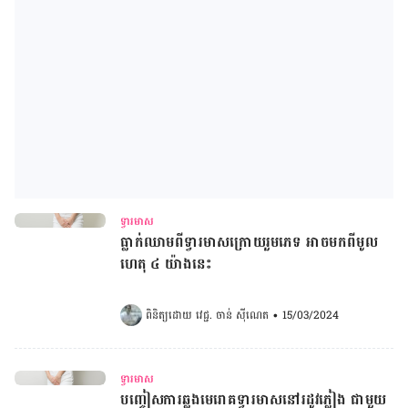
ទ្វារមាស
ធ្លាក់ឈាមពីទ្វារមាសក្រោយរួមភេទ អាចមកពីមូល
ហេតុ ៤ យ៉ាងនេះ
ពិនិត្យដោយ 
វេជ្ជ. ចាន់ ស៊ីណេត
•
15/03/2024
ទ្វារមាស
បញ្ចៀសការឆ្លងមេរោគទ្វារមាសនៅរដូវភ្លៀង ជាមួយ