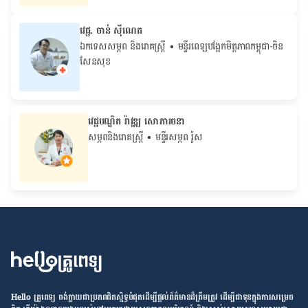
វេជ្ជ. ចាន់ ស៊ីណេត
ឯកទេសសម្ភព និងរោគស្ត្រី
• ម​ន្ទីរពេទ្យបង្អែកមិត្តភាពកម្ពុជា-ចិន
សែនសុខ
វេជ្ជបណ្ឌិត រ៉ាវុឌ្ឍ សោភារចនា
សម្ភពនិងរោគស្រ្តី
• មន្ទីរសម្ភព រ៉ូស
Hello គ្រូពេទ្យ ​ចង់​ក្លាយ​ជា​ប្រភព​ជិតស្និទ្ធបំផុតដើម្បី​ផ្ដល់​ព័ត៌មាន​ដ៏​ត្រឹមត្រូវ​ ដើម្បី​ជា​ទុន​ក្នុង​ការ​សម្រេច​