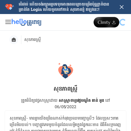
បើរវល់ ហើយចង់​រក្សាអត្ថបទទុកអានពេលក្រោយ​ច្រើនប៉ុណ្ណាក៏បាន
គ្រាន់តែ​ Login ហើយចូលទៅកាន់ សុខភាពខ្ញុំ ឥឡូវនេះ!
សុខភាពស្ត្រី
សុខភាពស្ត្រី
ត្រួតពិនិត្យវេជ្ជសាស្ត្រដោយ
សាស្ត្រាចារ្យវេជ្ជបណ្ឌិត គាន់ អូន
នៅ
06/05/2022
សុខភាព​ស្ត្រី​- ​មាន​គ្នា​យើង​ច្រើន​ណាស់​កំពុង​ប្រឈម​បញ្ហាស្រីៗ ដែល​ប្រុសៗ​ភាគ​
ច្រើន​មិន​យល់។ ​បញ្ហា​ផ្លូវ​ភេទ​​​មួយ​ចំនួន​ដែល​លម្អិត​ក្នុង​ផ្នែក​នេះ​មាន ​ជំងឺគីសក្រពេញ