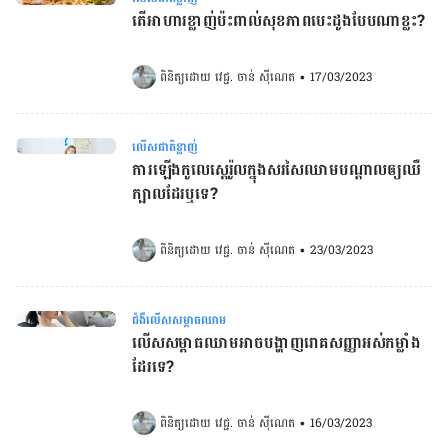
តើអាហារខ្លាញ់ប៉ះពាល់សុខភាពបេះដូងបែបណាខ្លះ?
ពិនិត្យដោយ 
វេជ្ជ. ចាន់ ស៊ីណេត
•
17/03/2023
លើសជាតិខ្លាញ់
ការឡើងកូលេស្ដេរ៉ូលក្នុងសរសៃឈាមបណ្ដាលឲ្យឈឺ
ក្បាលដែរឬទេ?
ពិនិត្យដោយ 
វេជ្ជ. ចាន់ ស៊ីណេត
•
23/03/2023
ជំងឺលើសសម្ពាធឈាម
លើសសម្ពាធឈាមអាចបង្ហាញរោគសញ្ញាអស់កម្លាំង
ដែរទេ?
ពិនិត្យដោយ 
វេជ្ជ. ចាន់ ស៊ីណេត
•
16/03/2023