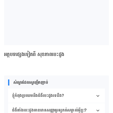
អត្ថបទផ្សេងទៀតពី សុខភាពបេះដូង
សំណួរដែលសួរញឹកញាប់
ខ្ញុំកំពុង​ប្រឈម​នឹង​ជំងឺបេះដូងទេដឹង?
ជំងឺគាំងបេះដូង​មាន​រោគសញ្ញាគួរឲ្យកត់សម្គាល់​អ្វីខ្លះ?