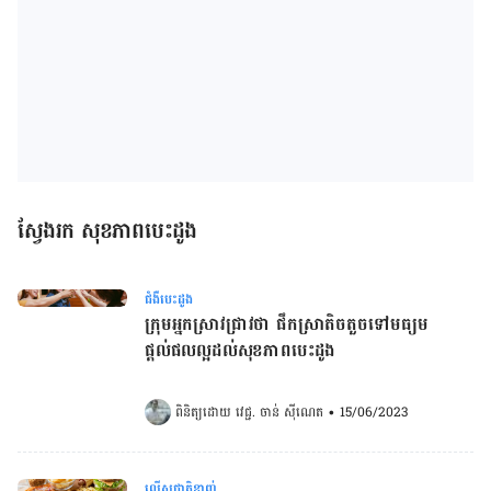
ស្វែងរក សុខភាពបេះដូង
ជំងឺបេះដូង
ក្រុមអ្នកស្រាវជ្រាវថា ផឹកស្រាតិចតួចទៅមធ្យម
ផ្តល់ផលល្អដល់សុខភាពបេះដូង
ពិនិត្យដោយ 
វេជ្ជ. ចាន់ ស៊ីណេត
•
15/06/2023
លើសជាតិខ្លាញ់