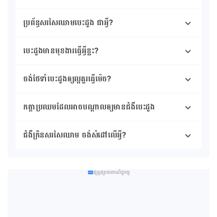
ប្រព័ន្ធសរសៃឈាមបេះដូង ជាអ្វី?
បេះដូងមានមុខងារធ្វើអ្វីខ្លះ?
ចង់ថែទាំបេះដូងឲ្យល្អគួរធ្វើម៉េច?
កត្តាប្រឈមដែលអាចបណ្ដាលឲ្យមានជំងឺបេះដូង
ជំងឺក្រិនសរសៃឈាម ចង់សំដៅលើអ្វី?
ផ្សព្វផ្សាយពាណិជ្ជកម្ម