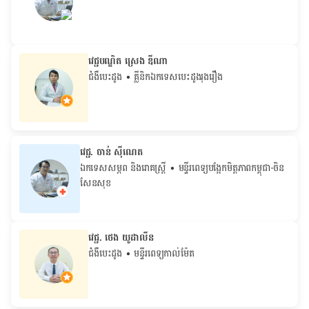
វេជ្ជបណ្ឌិត ស្រេង ឌីណា
ជំងឺបេះដូង
• គ្លីនិកឯកទេសបេះដូងរុងរឿង
វេជ្ជ. ចាន់ ស៊ីណេត
ឯកទេសសម្ភព និងរោគស្ត្រី
• ម​ន្ទីរពេទ្យបង្អែកមិត្តភាពកម្ពុជា-ចិន
សែនសុខ
វេជ្ជ. ថេង យូដាលីន
ជំងឺបេះដូង
• មន្ទីរពេទ្យកាល់ម៉ែត