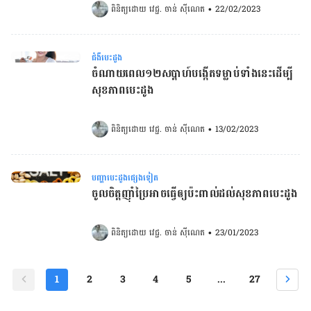
ពិនិត្យដោយ 
វេជ្ជ. ចាន់ ស៊ីណេត
•
22/02/2023
ជំងឺបេះដូង
ចំណាយពេល១២សប្ដាហ៍បង្កើតទម្លាប់ទាំងនេះដើម្បី
សុខភាពបេះដូង
ពិនិត្យដោយ 
វេជ្ជ. ចាន់ ស៊ីណេត
•
13/02/2023
បញ្ហាបេះដូងផ្សេងទៀត
ចូលចិត្តញ៉ាំប្រៃអាច​ធ្វើឲ្យប៉ះពាល់ដល់សុខភាពបេះដូង
ពិនិត្យដោយ 
វេជ្ជ. ចាន់ ស៊ីណេត
•
23/01/2023
1
2
3
4
5
...
27