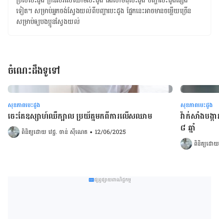
ប្រឹសបេះដូង ​ក្រិនសរសៃឈាមបេះដូង ​ជំងឺសាច់ដុំបេះដូង ​បញ្ហាបេះដូងផ្សេង
ទៀត។ សម្រាប់​អ្នក​ចង់​ស្វែងយល់​ពី​បញ្ហា​បេះដូង ផ្នែក​នេះ​អាច​មាន​ចម្លើយ​ច្រើន​
សម្រាប់​ឲ្យ​បងប្អូន​ស្វែងយល់
ចំណេះដឹងទូទៅ
សុខភាពបេះដូង
សុខភាពបេះដូង
ចេះតែឧស្សាហ៍ឈឺក្បាល ប្រយ័ត្នមកពីការលើសឈាម
វ៉ាក់សាំងបង្
៨ ឆ្នាំ
ពិនិត្យដោយ 
វេជ្ជ. ចាន់ ស៊ីណេត
•
12/06/2025
ពិនិត្យដោយ
ផ្សព្វផ្សាយពាណិជ្ជកម្ម