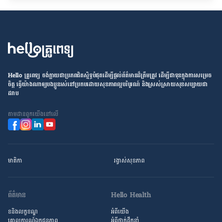
Hello គ្រូពេទ្យ ​ចង់​ក្លាយ​ជា​ប្រភព​ជិតស្និទ្ធបំផុតដើម្បី​ផ្ដល់​ព័ត៌មាន​ដ៏​ត្រឹមត្រូវ​ ដើម្បី​ជា​ទុន​ក្នុង​ការ​សម្រេច​
ចិត្ត ធ្វើ​យ៉ាង​ណា​ឲ្យ​បងប្អូន​រស់នៅ​ប្រកប​ដោយ​សុខភាព​ល្អ​បរិបូរណ៍ និង​ស្រស់ស្រាយ​សុខសប្បាយ​ជា​
ដរាប
តាម​ដាន​ពួក​យើង​នៅ​លើ
មាតិកា
រង្វាស់​សុខភាព
ព័ត៌មាន
Hello Health
ខនិងលក្ខខណ្ឌ
អំពីយើង
គោលការណ៍ឯកជនភាព
អំពី​ថ្នាក់ដឹកនាំ