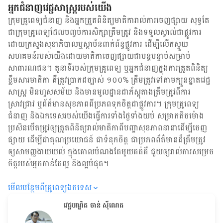
អ្នកជំនាញវេជ្ជសាស្ត្ររបស់យើង
ក្រុមគ្រូពេទ្យជំនាញ និង​អ្នក​ត្រួតពិនិត្យ​មាតិការាល់ការចេញផ្សាយ សុទ្ធតែ
ជា​ក្រុម​គ្រូពេទ្យ​ដែល​បញ្ចប់ការសិក្សាត្រឹមត្រូវ និង​ទទួល​ស្គាល់​ជាផ្លូវការ​
ដោយ​ក្រសួងសុខាភិបាលឬស្ថាប័ន​ពាក់ព័ន្ធ​ផ្លូវការ ដើម្បីលើកស្ទួយ​
សហគមន៍​របស់យើង​ដោយ​មាតិកា​ចេញផ្សាយជាបន្តបន្ទាប់សម្រាប់
សាធារណជន។ តួនាទីរបស់​ក្រុមគ្រូពេទ្យ ឬ​អ្នក​ជំនាញ​ក្នុងការ​ត្រួតពិនិត្យ​
ខ្លឹមសារ​មាតិកា គឺ​ត្រូវ​ប្រាកដ​ច្បាស់ ១០០% ត្រឹមត្រូវ​ទៅតាម​ក្បួនខ្នាតវេជ្ជ
សាស្ត្រ មិនហួសសម័យ និង​មានមូលដ្ឋាន​ជា​ភ័ស្តុតាង​ត្រឹមត្រូវ​ពី​ការ​
ស្រាវជ្រាវ ឬ​ព័ត៌មាន​សុខភាព​ពី​ប្រភព​ទុកចិត្ត​ជាផ្លូវការ។ ក្រុមគ្រូពេទ្យ
ជំនាញ និង​ឯកទេស​របស់យើង​ធ្វើការ​ទាំង​ថ្ងៃទាំងយប់ សម្រាក​តិចម៉ោង
ប្រសិន​បើ​តម្រូវ​ឲ្យ​ត្រួតពិនិត្យ​រាល់​មាតិកា​ពី​បញ្ហា​សុខភាព​នានា​ដើម្បី​ចេញ​
ផ្សាយ ដើម្បី​ជា​គុណប្រយោជន៍ ជា​ទំនុកចិត្ត ជា​ប្រភព​ព័ត៌មាន​ដ៏​ត្រឹមត្រូវ
ឲ្យសាមញ្ញ​ងាយយល់ ក្នុងគោលបំណង​តែមួយ​គត់​គឺ ជួយ​ឲ្យ​រាល់ការសម្រេច
ចិត្ត​របស់​អ្នក​កាន់តែ​ល្អ និង​ល្អ​បំផុត។
មើល​បន្ថែម​ពី​គ្រូពេទ្យ​ឯកទេស
វេជ្ជបណ្ឌិត ចាន់ ស៊ីណេត