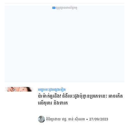
ផ្សព្វផ្សាយពាណិជ្ជកម្ម
បញ្ហាបេះដូងផ្សេងទៀត
ប៉ាម៉ាក់គួរដឹង! ជំងឺបេះដូងប៉ុន្មានប្រភេទនេះ​ អាចកើត
លើកុមារ​ និងទារក
ពិនិត្យដោយ 
វេជ្ជ. ចាន់ ស៊ីណេត
•
27/09/2023