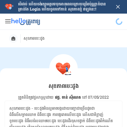
បើរវល់ ហើយចង់​រក្សាអត្ថបទទុកអានពេលក្រោយ​ច្រើនប៉ុណ្ណាក៏បាន
គ្រាន់តែ​ Login ហើយចូលទៅកាន់ សុខភាពខ្ញុំ ឥឡូវនេះ!
សុខភាពបេះដូង
សុខភាពបេះដូង
ត្រួតពិនិត្យវេជ្ជសាស្ត្រដោយ
វេជ្ជ. ចាន់ ស៊ីណេត
នៅ 07/05/2022
សុខភាព​បេះដូង - បេះដូងមិន​ល្អ​អាច​បង្ក​ដោយ​បញ្ហា​ជា​ច្រើន​ដូចជា ​
ជំងឺលើសម្ពាធឈាម ជំងឺបេះដូង ​​ការបង្ករោគលើបេះដូង ​​លើសជាតិខ្លាញ់ ​
ខូចបេះដូង ​ជំងឺសរសៃឈាមបេះដូង ​បេះដូងដើរខុសចង្វាក់ ​ជំងឺបេះដូងពីកំណើត ​