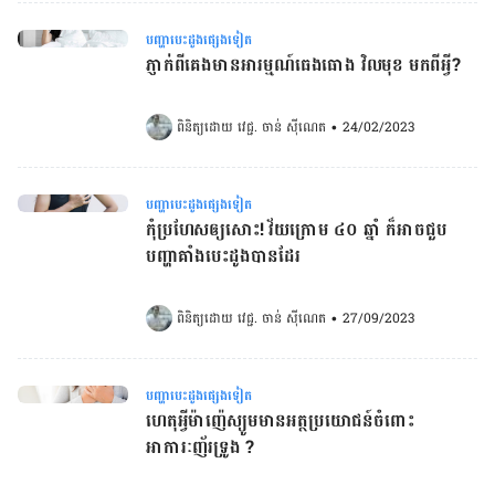
បញ្ហាបេះដូងផ្សេងទៀត
ភ្ញាក់ពីគេងមានអារម្មណ៍ធេងធោង វិលមុខ មកពី​អ្វី?
ពិនិត្យដោយ 
វេជ្ជ. ចាន់ ស៊ីណេត
•
24/02/2023
បញ្ហាបេះដូងផ្សេងទៀត
កុំប្រហែសឲ្យសោះ! វ័យក្រោម ៤០ ឆ្នាំ ក៏អាចជួប
បញ្ហាគាំងបេះដូងបានដែរ
ពិនិត្យដោយ 
វេជ្ជ. ចាន់ ស៊ីណេត
•
27/09/2023
បញ្ហាបេះដូងផ្សេងទៀត
ហេតុអ្វីម៉ាញ៉េស្យូមមានអត្ថប្រយោជន៍ចំពោះ
អាការៈញ័រទ្រូង ?